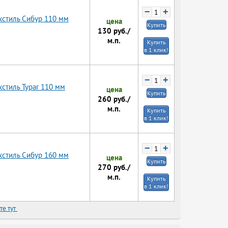
−
+
кстиль Сибур 110 мм
цена
Купить
130
руб./
м.п.
Купить
в 1 клик!
−
+
стиль Typar 110 мм
цена
Купить
260
руб./
м.п.
Купить
в 1 клик!
−
+
кстиль Сибур 160 мм
цена
Купить
270
руб./
м.п.
Купить
в 1 клик!
те тут