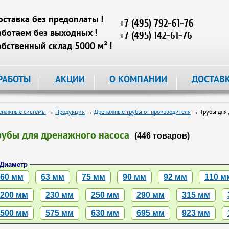
оставка без предоплаты !
+7 (495) 792-61-76
аботаем без выходных !
+7 (495) 142-61-76
обственный склад 5000 м² !
РАБОТЫ
АКЦИИ
О КОМПАНИИ
ДОСТАВ
енажные системы
→
Продукция
→
Дренажные трубы от производителя
→ Трубы для 
рубы для дренажного насоса
(446 товаров)
Диаметр
60 мм
63 мм
75 мм
90 мм
92 мм
110 м
200 мм
230 мм
250 мм
290 мм
315 мм
500 мм
575 мм
630 мм
695 мм
923 мм