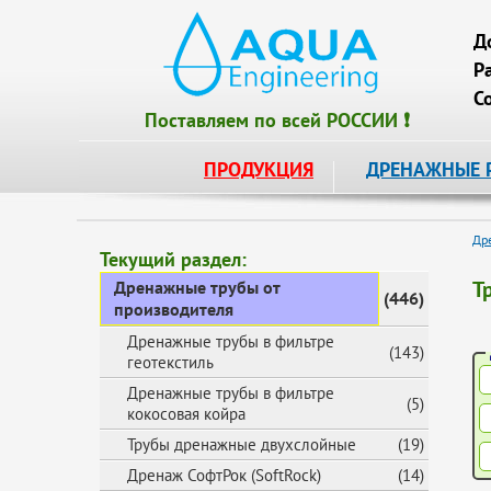
Д
Р
С
Поставляем по всей РОССИИ ❗
ПРОДУКЦИЯ
ДРЕНАЖНЫЕ 
Др
Текущий раздел:
Т
Дренажные трубы от
(446)
производителя
Дренажные трубы в фильтре
(143)
геотекстиль
Дренажные трубы в фильтре
(5)
кокосовая койра
Трубы дренажные двухслойные
(19)
Дренаж СофтРок (SoftRock)
(14)