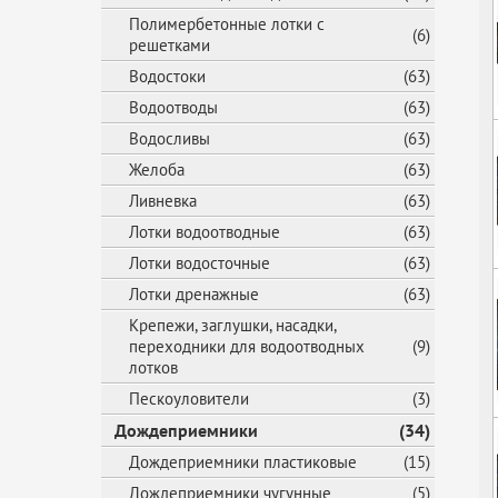
Полимербетонные лотки с
(6)
решетками
Водостоки
(63)
Водоотводы
(63)
Водосливы
(63)
Желоба
(63)
Ливневка
(63)
Лотки водоотводные
(63)
Лотки водосточные
(63)
Лотки дренажные
(63)
Крепежи, заглушки, насадки,
переходники для водоотводных
(9)
лотков
Пескоуловители
(3)
Дождеприемники
(34)
Дождеприемники пластиковые
(15)
Дождеприемники чугунные
(5)