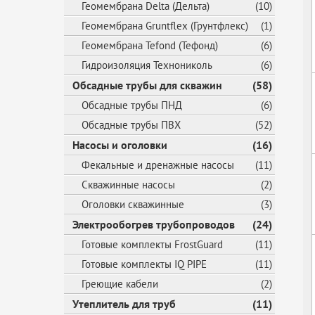
Геомембрана Delta (Дельта)
(10)
Геомембрана Gruntflex (Грунтфлекс)
(1)
Геомембрана Tefond (Тефонд)
(6)
Гидроизоляция Технониколь
(6)
Обсадные трубы для скважин
(58)
Обсадные трубы ПНД
(6)
Обсадные трубы ПВХ
(52)
Насосы и оголовки
(16)
Фекальные и дренажные насосы
(11)
Скважинные насосы
(2)
Оголовки скважинные
(3)
Электрообогрев трубопроводов
(24)
Готовые комплекты FrostGuard
(11)
Готовые комплекты IQ PIPE
(11)
Греющие кабели
(2)
Утеплитель для труб
(11)