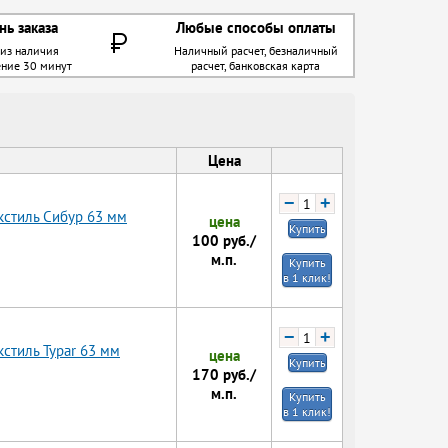
нь заказа
Любые способы оплаты
 из наличия
Наличный расчет, безналичный
ение 30 минут
расчет, банковская карта
Цена
−
+
кстиль Сибур 63 мм
цена
Купить
100
руб./
м.п.
Купить
в 1 клик!
−
+
стиль Typar 63 мм
цена
Купить
170
руб./
м.п.
Купить
в 1 клик!