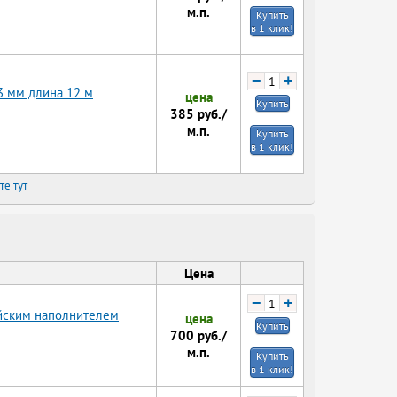
м.п.
Купить
в 1 клик!
−
+
3 мм длина 12 м
цена
Купить
385
руб./
м.п.
Купить
в 1 клик!
те тут
Цена
−
+
ийским наполнителем
цена
Купить
700
руб./
м.п.
Купить
в 1 клик!