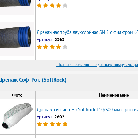
Дренажная труба двухслойная SN 8 с фильтром 6
Артикул:
3362
Полный прайс-лист по данному товару смотри
Дренаж СофтРок (SoftRock)
Фото
Наименование
Дренажная система SoftRock 110/300 мм с росс
Артикул:
2602