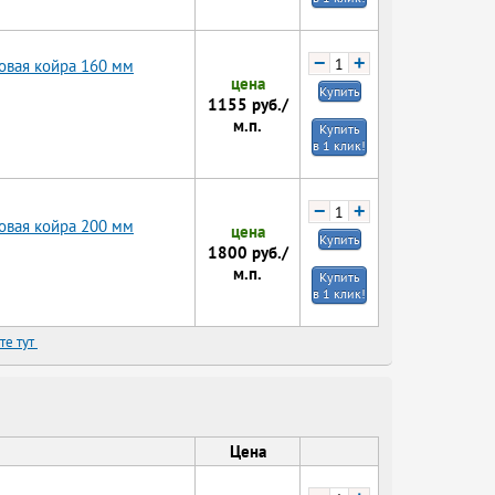
−
+
овая койра 160 мм
цена
Купить
1155
руб./
м.п.
Купить
в 1 клик!
−
+
овая койра 200 мм
цена
Купить
1800
руб./
м.п.
Купить
в 1 клик!
те тут
Цена