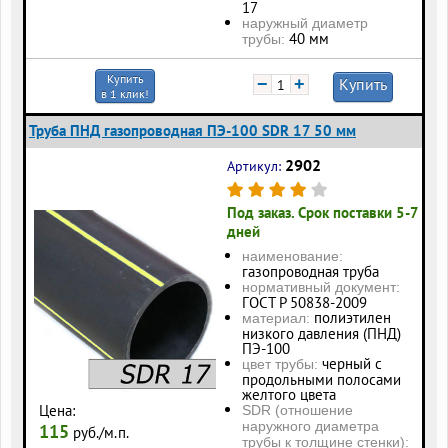
17
наружный диаметр
40 мм
трубы:
Купить
−
+
Купить
в 1 клик!
Труба ПНД газопроводная ПЭ-100 SDR 17 50 мм
2902
Артикул:
Под заказ. Срок поставки 5-7
дней
наименование:
газопроводная труба
нормативный документ:
ГОСТ Р 50838-2009
полиэтилен
материал:
низкого давления (ПНД)
ПЭ-100
черный с
цвет трубы:
продольными полосами
желтого цвета
Цена:
SDR (отношение
наружного диаметра
115
руб./м.п.
трубы к толщине стенки):