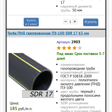
17
наружный диаметр
50 мм
трубы:
Купить
−
+
Купить
в 1 клик!
Труба ПНД газопроводная ПЭ-100 SDR 17 63 мм
2903
Артикул:
Под заказ. Срок поставки 5-7
дней
наименование:
газопроводная труба
нормативный документ:
ГОСТ Р 50838-2009
полиэтилен
материал:
низкого давления (ПНД)
ПЭ-100
черный с
цвет трубы:
продольными полосами
желтого цвета
Цена:
SDR (отношение
наружного диаметра
185
руб./м.п.
трубы к толщине стенки):