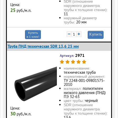
SDR (отношение
Цена:
наружного диаметра
25
трубы к толщине стенки):
руб./м.п.
11
наружный диаметр
20 мм
трубы:
Купить
−
+
Купить
в 1 клик!
Труба ПНД техническая SDR 13,6 25 мм
2971
Артикул:
наименование:
техническая труба
нормативный документ:
ТУ 2248-001-09801575-
2010
полиэтилен
материал:
низкого давления (ПНД)
ПЭ 32-63
черный
цвет трубы:
SDR (отношение
Цена:
наружного диаметра
30
трубы к толщине стенки):
руб./м.п.
13,6