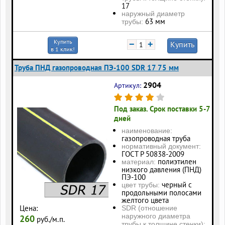
17
наружный диаметр
63 мм
трубы:
Купить
−
+
Купить
в 1 клик!
Труба ПНД газопроводная ПЭ-100 SDR 17 75 мм
2904
Артикул:
Под заказ. Срок поставки 5-7
дней
наименование:
газопроводная труба
нормативный документ:
ГОСТ Р 50838-2009
полиэтилен
материал:
низкого давления (ПНД)
ПЭ-100
черный с
цвет трубы:
продольными полосами
желтого цвета
Цена:
SDR (отношение
наружного диаметра
260
руб./м.п.
трубы к толщине стенки):