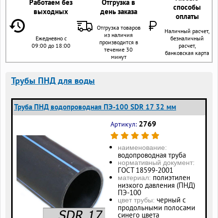
Работаем без
Отгрузка в
способы
выходных
день заказа
оплаты
Отгрузка товаров
Наличный расчет,
из наличия
Ежедневно с
безналичный
производится в
09:00 до 18:00
расчет,
течение 30
банковская карта
минут
Трубы ПНД для воды
Труба ПНД водопроводная ПЭ-100 SDR 17 32 мм
2769
Артикул:
наименование:
водопроводная труба
нормативный документ:
ГОСТ 18599-2001
полиэтилен
материал:
низкого давления (ПНД)
ПЭ-100
черный с
цвет трубы:
продольными полосами
синего цвета