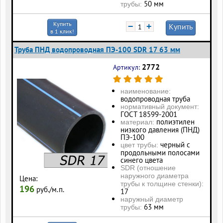
50 мм
трубы:
Купить
−
+
Купить
в 1 клик!
Труба ПНД водопроводная ПЭ-100 SDR 17 63 мм
2772
Артикул:
наименование:
водопроводная труба
нормативный документ:
ГОСТ 18599-2001
полиэтилен
материал:
низкого давления (ПНД)
ПЭ-100
черный с
цвет трубы:
продольными полосами
синего цвета
SDR (отношение
наружного диаметра
Цена:
трубы к толщине стенки):
196
руб./м.п.
17
наружный диаметр
63 мм
трубы: