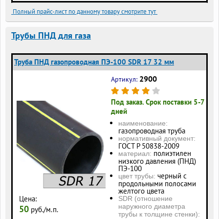
Полный прайс-лист по данному товару смотрите тут
Трубы ПНД для газа
Труба ПНД газопроводная ПЭ-100 SDR 17 32 мм
2900
Артикул:
Под заказ. Срок поставки 5-7
дней
наименование:
газопроводная труба
нормативный документ:
ГОСТ Р 50838-2009
полиэтилен
материал:
низкого давления (ПНД)
ПЭ-100
черный с
цвет трубы:
продольными полосами
желтого цвета
Цена:
SDR (отношение
наружного диаметра
50
руб./м.п.
трубы к толщине стенки):