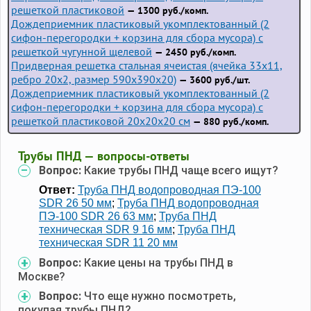
решеткой пластиковой
— 1300 руб./комп.
Дождеприемник пластиковый укомплектованный (2
сифон-перегородки + корзина для сбора мусора) с
решеткой чугунной щелевой
— 2450 руб./комп.
Придверная решетка стальная ячеистая (ячейка 33x11,
ребро 20x2, размер 590x390x20)
— 3600 руб./шт.
Дождеприемник пластиковый укомплектованный (2
сифон-перегородки + корзина для сбора мусора) с
решеткой пластиковой 20х20х20 см
— 880 руб./комп.
Трубы ПНД — вопросы-ответы
Вопрос:
Какие трубы ПНД чаще всего ищут?
Ответ:
Труба ПНД водопроводная ПЭ-100
SDR 26 50 мм
;
Труба ПНД водопроводная
ПЭ-100 SDR 26 63 мм
;
Труба ПНД
техническая SDR 9 16 мм
;
Труба ПНД
техническая SDR 11 20 мм
Вопрос:
Какие цены на трубы ПНД в
Москве?
Вопрос:
Что еще нужно посмотреть,
покупая трубы ПНД?