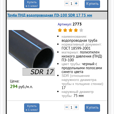
Купить
−
+
Купить
в 1 клик!
Труба ПНД водопроводная ПЭ-100 SDR 17 75 мм
2773
Артикул:
наименование:
водопроводная труба
нормативный документ:
ГОСТ 18599-2001
полиэтилен
материал:
низкого давления (ПНД)
ПЭ-100
черный с
цвет трубы:
продольными полосами
синего цвета
SDR (отношение
наружного диаметра
Цена:
трубы к толщине стенки):
294
руб./м.п.
17
наружный диаметр
75 мм
трубы:
Купить
−
+
Купить
в 1 клик!