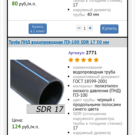
трубы к толщине стенки):
80
руб./м.п.
17
наружный диаметр
40 мм
трубы:
Купить
−
+
Купить
в 1 клик!
Труба ПНД водопроводная ПЭ-100 SDR 17 50 мм
2771
Артикул:
наименование:
водопроводная труба
нормативный документ:
ГОСТ 18599-2001
полиэтилен
материал:
низкого давления (ПНД)
ПЭ-100
черный с
цвет трубы:
продольными полосами
синего цвета
SDR (отношение
наружного диаметра
Цена:
трубы к толщине стенки):
124
руб./м.п.
17
наружный диаметр