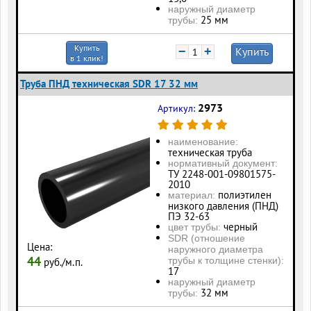
наружный диаметр
25 мм
трубы:
Купить
−
+
Купить
в 1 клик!
Труба ПНД техническая SDR 17 32 мм
2973
Артикул:
наименование:
техническая труба
нормативный документ:
ТУ 2248-001-09801575-
2010
полиэтилен
материал:
низкого давления (ПНД)
ПЭ 32-63
черный
цвет трубы:
SDR (отношение
Цена:
наружного диаметра
44
трубы к толщине стенки):
руб./м.п.
17
наружный диаметр
32 мм
трубы: