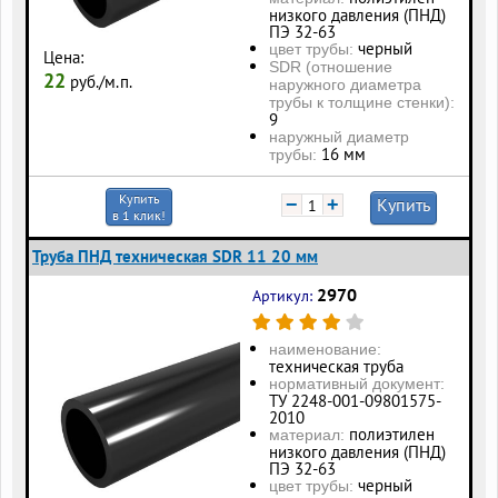
низкого давления (ПНД)
ПЭ 32-63
черный
цвет трубы:
Цена:
SDR (отношение
22
руб./м.п.
наружного диаметра
трубы к толщине стенки):
9
наружный диаметр
16 мм
трубы:
Купить
−
+
Купить
в 1 клик!
Труба ПНД техническая SDR 11 20 мм
2970
Артикул:
наименование:
техническая труба
нормативный документ:
ТУ 2248-001-09801575-
2010
полиэтилен
материал:
низкого давления (ПНД)
ПЭ 32-63
черный
цвет трубы: