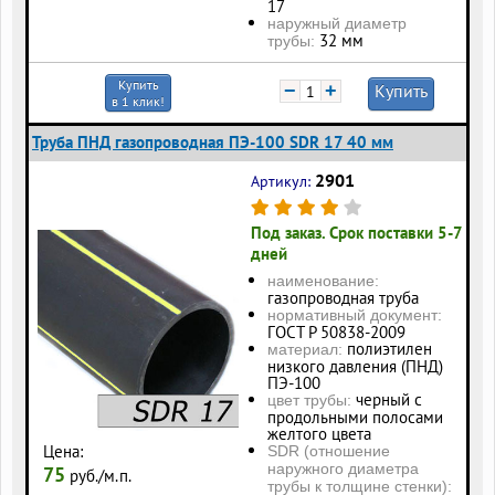
17
наружный диаметр
32 мм
трубы:
Купить
−
+
Купить
в 1 клик!
Труба ПНД газопроводная ПЭ-100 SDR 17 40 мм
2901
Артикул:
Под заказ. Срок поставки 5-7
дней
наименование:
газопроводная труба
нормативный документ:
ГОСТ Р 50838-2009
полиэтилен
материал:
низкого давления (ПНД)
ПЭ-100
черный с
цвет трубы:
продольными полосами
желтого цвета
Цена:
SDR (отношение
наружного диаметра
75
руб./м.п.
трубы к толщине стенки):