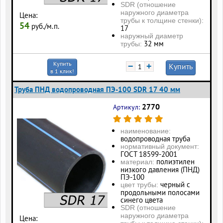
SDR (отношение
наружного диаметра
Цена:
трубы к толщине стенки):
54
руб./м.п.
17
наружный диаметр
32 мм
трубы:
Купить
−
+
Купить
в 1 клик!
Труба ПНД водопроводная ПЭ-100 SDR 17 40 мм
2770
Артикул:
наименование:
водопроводная труба
нормативный документ:
ГОСТ 18599-2001
полиэтилен
материал:
низкого давления (ПНД)
ПЭ-100
черный с
цвет трубы:
продольными полосами
синего цвета
SDR (отношение
наружного диаметра
Цена: