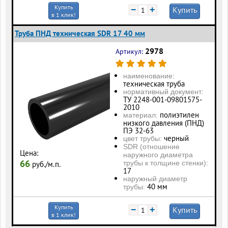
Купить
−
+
Купить
в 1 клик!
Труба ПНД техническая SDR 17 40 мм
2978
Артикул:
наименование:
техническая труба
нормативный документ:
ТУ 2248-001-09801575-
2010
полиэтилен
материал:
низкого давления (ПНД)
ПЭ 32-63
черный
цвет трубы:
SDR (отношение
Цена:
наружного диаметра
66
трубы к толщине стенки):
руб./м.п.
17
наружный диаметр
40 мм
трубы:
Купить
−
+
Купить
в 1 клик!