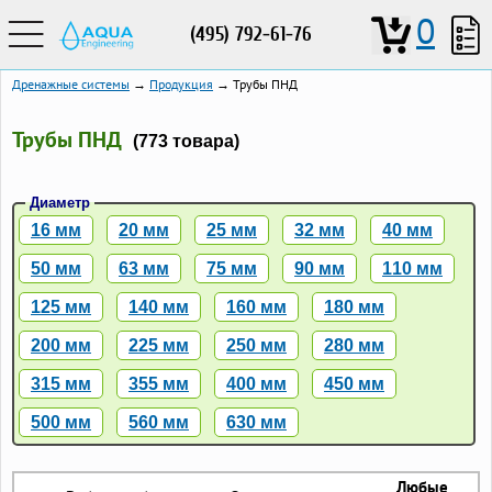
0
(495) 792-61-76
Дренажные системы
→
Продукция
→ Трубы ПНД
Трубы ПНД
(773 товара)
Диаметр
16 мм
20 мм
25 мм
32 мм
40 мм
50 мм
63 мм
75 мм
90 мм
110 мм
125 мм
140 мм
160 мм
180 мм
200 мм
225 мм
250 мм
280 мм
315 мм
355 мм
400 мм
450 мм
500 мм
560 мм
630 мм
Любые