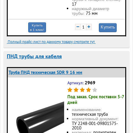
17
наружный диаметр
75 мм
трубы:
Купить
−
+
Купить
в 1 клик!
Полный прайс-лист по данному товару смотрите тут
ПНД трубы для кабеля
Труба ПНД техническая SDR 9 16 мм
2969
Артикул:
Под заказ. Срок поставки 5-7
дней
наименование:
техническая труба
нормативный документ:
ТУ 2248-001-09801575-
2010
полиэтилен
материал: