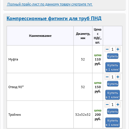
Полный прайс-лист по данному товару смотрите тут
Компрессионные фитинги для труб ПНД
Цена
Диаметр,
с
Наименование
мм
НДС,
шт.
−
+
цена
Купить
Муфта
32
110
руб.
Купить
в 1 клик!
−
+
цена
Купить
Отвод 90°
32
150
руб.
Купить
в 1 клик!
−
+
цена
Купить
Тройник
32х32х32
200
руб.
Купить
в 1 клик!