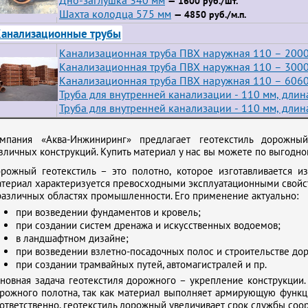
— 1600 руб./шт.
Шахта колодца 575 мм
— 4850 руб./м.п.
анализационные трубы
Канализационная труба ПВХ наружная 110 – 200
Канализационная труба ПВХ наружная 110 – 300
Канализационная труба ПВХ наружная 110 – 6060
Труба для внутренней канализации - 110 мм, длин
Труба для внутренней канализации - 110 мм, длин
мпания «Аква-Инжиниринг» предлагает геотекстиль дорожный
зличных конструкций. Купить материал у нас вы можете по выгодно
рожный геотекстиль – это полотно, которое изготавливается и
териал характеризуется превосходными эксплуатационными свойс
различных областях промышленности. Его применение актуально:
при возведении фундаментов и кровель;
при создании систем дренажа и искусственных водоемов;
в ландшафтном дизайне;
при возведении взлетно-посадочных полос и строительстве дор
при создании трамвайных путей, автомагистралей и пр.
новная задача геотекстиля дорожного – укрепление конструкции
рожного полотна, так как материал выполняет армирующую функц
ответственно, геотекстиль дорожный увеличивает срок службы соо