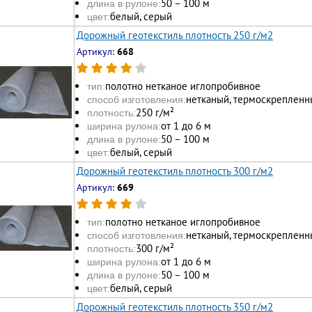
50 – 100 м
длина в рулоне:
белый, серый
цвет:
Дорожный геотекстиль плотность 250 г/м2
Артикул:
668
полотно нетканое иглопробивное
тип:
нетканый, термоскрепленн
способ изготовления:
250 г/м²
плотность:
от 1 до 6 м
ширина рулона:
50 – 100 м
длина в рулоне:
белый, серый
цвет:
Дорожный геотекстиль плотность 300 г/м2
Артикул:
669
полотно нетканое иглопробивное
тип:
нетканый, термоскрепленн
способ изготовления:
300 г/м²
плотность:
от 1 до 6 м
ширина рулона:
50 – 100 м
длина в рулоне:
белый, серый
цвет:
Дорожный геотекстиль плотность 350 г/м2