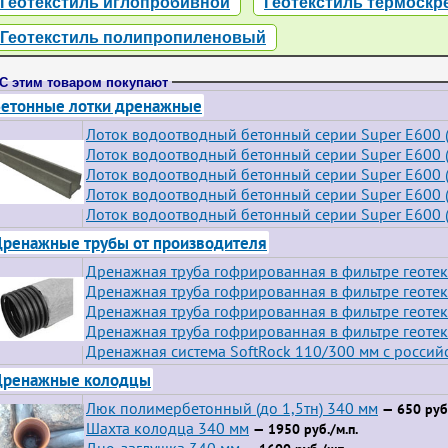
Геотекстиль иглопробивной
Геотекстиль термоск
Геотекстиль полипропиленовый
С этим товаром покупают
етонные лотки дренажные
Лоток водоотводный бетонный серии Super Е600 (
Лоток водоотводный бетонный серии Super Е600 (
Лоток водоотводный бетонный серии Super Е600 (
Лоток водоотводный бетонный серии Super Е600 (
Лоток водоотводный бетонный серии Super Е600 (
ренажные трубы от производителя
Дренажная труба гофрированная в фильтре геотек
Дренажная труба гофрированная в фильтре геотек
Дренажная труба гофрированная в фильтре геотек
Дренажная труба гофрированная в фильтре геотек
Дренажная система SoftRock 110/300 мм с росси
Дренажные колодцы
Люк полимербетонный (до 1,5тн) 340 мм
— 650 руб.
Шахта колодца 340 мм
— 1950 руб./м.п.
Дно-заглушка 340 мм