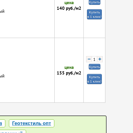
цена
Купить
140
руб./м2
ый
Купить
в 1 клик!
−
+
цена
Купить
155
руб./м2
ый
Купить
в 1 клик!
в
Геотекстиль опт