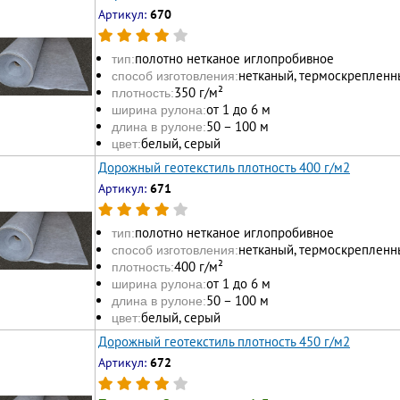
Артикул:
670
полотно нетканое иглопробивное
тип:
нетканый, термоскрепленн
способ изготовления:
350 г/м²
плотность:
от 1 до 6 м
ширина рулона:
50 – 100 м
длина в рулоне:
белый, серый
цвет:
Дорожный геотекстиль плотность 400 г/м2
Артикул:
671
полотно нетканое иглопробивное
тип:
нетканый, термоскрепленн
способ изготовления:
400 г/м²
плотность:
от 1 до 6 м
ширина рулона:
50 – 100 м
длина в рулоне:
белый, серый
цвет:
Дорожный геотекстиль плотность 450 г/м2
Артикул:
672