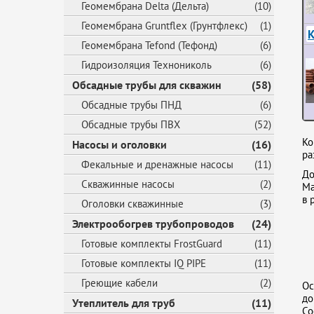
Геомембрана Delta (Дельта)
(10)
Геомембрана Gruntflex (Грунтфлекс)
(1)
К
Геомембрана Tefond (Тефонд)
(6)
Гидроизоляция Технониколь
(6)
Обсадные трубы для скважин
(58)
Обсадные трубы ПНД
(6)
Обсадные трубы ПВХ
(52)
Ко
Насосы и оголовки
(16)
ра
Фекальные и дренажные насосы
(11)
До
Скважинные насосы
(2)
Ма
в 
Оголовки скважинные
(3)
Электрообогрев трубопроводов
(24)
Готовые комплекты FrostGuard
(11)
Готовые комплекты IQ PIPE
(11)
Греющие кабели
(2)
Ос
до
Утеплитель для труб
(11)
Со