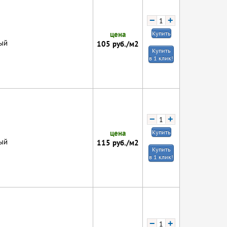
−
+
цена
Купить
ый
105
руб./м2
Купить
в 1 клик!
−
+
цена
Купить
ый
115
руб./м2
Купить
в 1 клик!
−
+