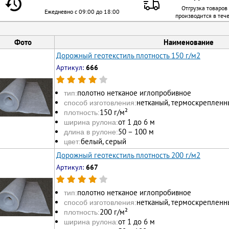
Отгрузка товаров
Ежедневно с 09:00 до 18:00
производится в теч
Фото
Наименование
Дорожный геотекстиль плотность 150 г/м2
Артикул:
666
полотно нетканое иглопробивное
тип:
нетканый, термоскрепленн
способ изготовления:
150 г/м²
плотность:
от 1 до 6 м
ширина рулона:
50 – 100 м
длина в рулоне:
белый, серый
цвет:
Дорожный геотекстиль плотность 200 г/м2
Артикул:
667
полотно нетканое иглопробивное
тип:
нетканый, термоскрепленн
способ изготовления:
200 г/м²
плотность:
от 1 до 6 м
ширина рулона: