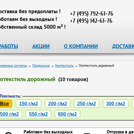
оставка без предоплаты !
+7 (495) 792-61-76
аботаем без выходных !
+7 (495) 142-61-76
обственный склад 5000 м² !
РАБОТЫ
АКЦИИ
О КОМПАНИИ
ДОСТАВ
енажные системы
→
Продукция
→
Геотекстиль
→ Геотекстиль дорожный
еотекстиль дорожный
(10 товаров)
Плотность:
Все
150 г/м2
200 г/м2
250 г/м2
300 г/м2
500 г/м2
550 г/м2
600 г/м2
Работаем без выходных
Отгрузка в де