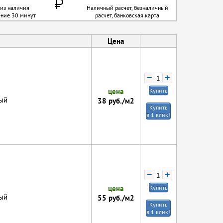
 из наличия
Наличный расчет, безналичный
ение 30 минут
расчет, банковская карта
Цена
−
+
цена
Купить
ый
38
руб./м2
Купить
в 1 клик!
−
+
цена
Купить
ый
55
руб./м2
Купить
в 1 клик!