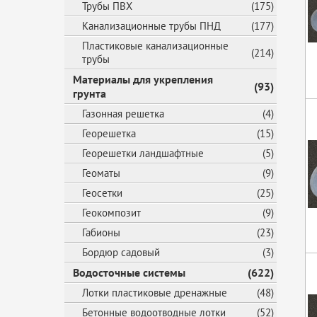
Трубы ПВХ
(175)
Канализационные трубы ПНД
(177)
Пластиковые канализационные
(214)
трубы
Материалы для укрепления
(93)
грунта
Газонная решетка
(4)
Георешетка
(15)
Георешетки ландшафтные
(5)
Геоматы
(9)
Геосетки
(25)
Геокомпозит
(9)
Габионы
(23)
Бордюр садовый
(3)
Водосточные системы
(622)
Лотки пластиковые дренажные
(48)
Бетонные водоотводные лотки
(52)