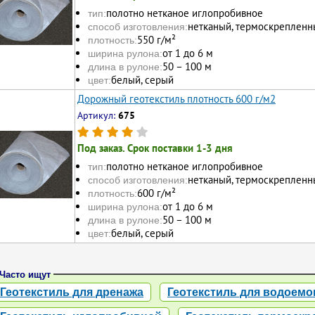
полотно нетканое иглопробивное
тип:
нетканый, термоскрепленн
способ изготовления:
550 г/м²
плотность:
от 1 до 6 м
ширина рулона:
50 – 100 м
длина в рулоне:
белый, серый
цвет:
Дорожный геотекстиль плотность 600 г/м2
Артикул:
675
Под заказ. Срок поставки 1-3 дня
полотно нетканое иглопробивное
тип:
нетканый, термоскрепленн
способ изготовления:
600 г/м²
плотность:
от 1 до 6 м
ширина рулона:
50 – 100 м
длина в рулоне:
белый, серый
цвет:
Часто ищут
Геотекстиль для дренажа
Геотекстиль для водоемо