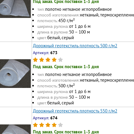
Под заказ. Срок поставки 1-3 дня
полотно нетканое иглопробивное
тип:
нетканый, термоскрепленн
способ изготовления:
450 г/м²
плотность:
от 1 до 6 м
ширина рулона:
50 – 100 м
длина в рулоне:
белый, серый
цвет:
Дорожный геотекстиль плотность 500 г/м2
Артикул:
673
Под заказ. Срок поставки 1-3 дня
полотно нетканое иглопробивное
тип:
нетканый, термоскрепленн
способ изготовления:
500 г/м²
плотность:
от 1 до 6 м
ширина рулона:
50 – 100 м
длина в рулоне:
белый, серый
цвет:
Дорожный геотекстиль плотность 550 г/м2
Артикул:
674
Под заказ. Срок поставки 1-3 дня