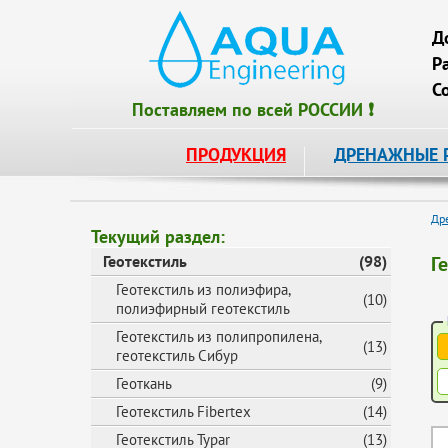
Д
Р
С
Поставляем по всей РОССИИ ❗
ПРОДУКЦИЯ
ДРЕНАЖНЫЕ 
Др
Текущий раздел:
Геотекстиль
(98)
Г
Геотекстиль из полиэфира,
(10)
полиэфирный геотекстиль
Геотекстиль из полипропилена,
(13)
геотекстиль Сибур
Геоткань
(9)
Геотекстиль Fibertex
(14)
Геотекстиль Typar
(13)