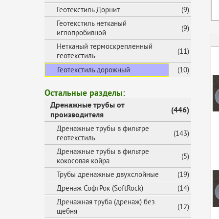
Геотекстиль Дорнит
(9)
Геотекстиль нетканый
(9)
иглопробивной
Нетканый термоскрепленный
(11)
геотекстиль
Геотекстиль дорожный
(10)
Остальные разделы:
Дренажные трубы от
(446)
производителя
Дренажные трубы в фильтре
(143)
геотекстиль
Дренажные трубы в фильтре
(5)
кокосовая койра
Трубы дренажные двухслойные
(19)
Дренаж СофтРок (SoftRock)
(14)
Дренажная труба (дренаж) без
(12)
щебня