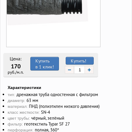
Цена:
Купить
Купить!
170
в 1 клик!
−
+
руб./м.п.
Характеристики
дренажная труба одностенная с фильтром
тип:
63 мм
диаметр:
ПНД (полиэтилен низкого давления)
материал:
SN-4
класс жесткости:
чёрный, зелёный
цвет трубы:
геотекстиль Typar SF 27
фильтр:
полная, 360°
перфорация: