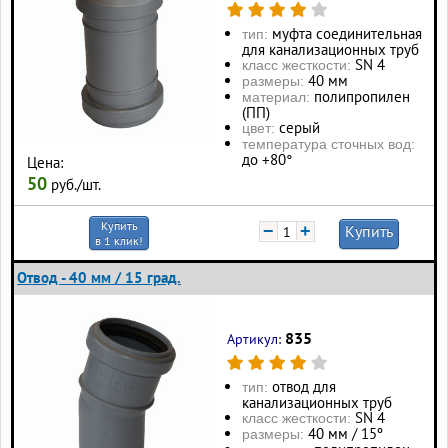
муфта соединительная
тип:
для канализационных труб
SN 4
класс жесткости:
40 мм
размеры:
полипропилен
материал:
(ПП)
серый
цвет:
температура сточных вод:
до +80°
Цена:
50
руб./шт.
Купить
−
+
Купить
в 1 клик!
Отвод - 40 мм / 15 град.
835
Артикул:
отвод для
тип:
канализационных труб
SN 4
класс жесткости:
40 мм / 15º
размеры: