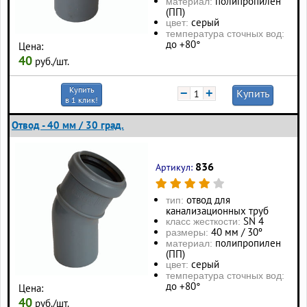
полипропилен
материал:
(ПП)
серый
цвет:
температура сточных вод:
до +80°
Цена:
40
руб./шт.
Купить
−
+
Купить
в 1 клик!
Отвод - 40 мм / 30 град.
836
Артикул:
отвод для
тип:
канализационных труб
SN 4
класс жесткости:
40 мм / 30º
размеры:
полипропилен
материал:
(ПП)
серый
цвет:
температура сточных вод:
до +80°
Цена:
40
руб./шт.