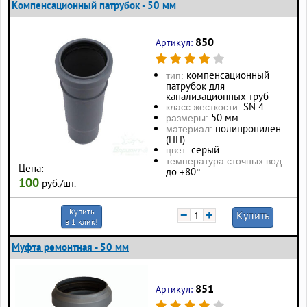
Компенсационный патрубок - 50 мм
850
Артикул:
компенсационный
тип:
патрубок для
канализационных труб
SN 4
класс жесткости:
50 мм
размеры:
полипропилен
материал:
(ПП)
серый
цвет:
температура сточных вод:
Цена:
до +80°
100
руб./шт.
Купить
−
+
Купить
в 1 клик!
Муфта ремонтная - 50 мм
851
Артикул: