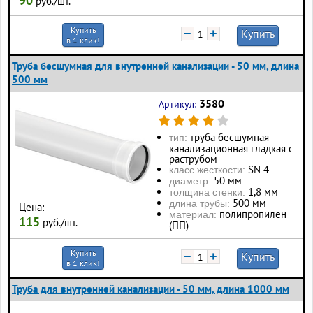
90
руб./шт.
Купить
−
+
Купить
в 1 клик!
Труба бесшумная для внутренней канализации - 50 мм, длина
500 мм
3580
Артикул:
труба бесшумная
тип:
канализационная гладкая с
раструбом
SN 4
класс жесткости:
50 мм
диаметр:
1,8 мм
толщина стенки:
500 мм
длина трубы:
Цена:
полипропилен
материал:
115
руб./шт.
(ПП)
Купить
−
+
Купить
в 1 клик!
Труба для внутренней канализации - 50 мм, длина 1000 мм