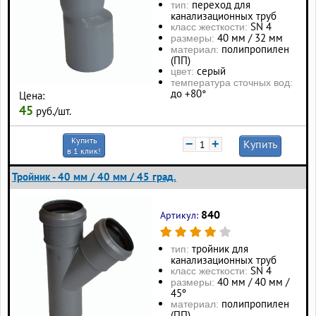
переход для
тип:
канализационных труб
SN 4
класс жесткости:
40 мм / 32 мм
размеры:
полипропилен
материал:
(ПП)
серый
цвет:
температура сточных вод:
до +80°
Цена:
45
руб./шт.
Купить
−
+
Купить
в 1 клик!
Тройник - 40 мм / 40 мм / 45 град.
840
Артикул:
тройник для
тип:
канализационных труб
SN 4
класс жесткости:
40 мм / 40 мм /
размеры:
45º
полипропилен
материал:
(ПП)