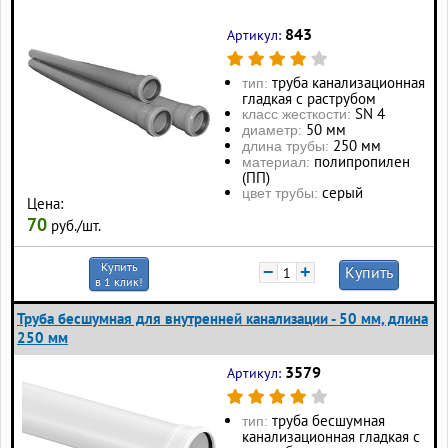
843
Артикул:
труба канализационная
тип:
гладкая с раструбом
SN 4
класс жесткости:
50 мм
диаметр:
250 мм
длина трубы:
полипропилен
материал:
(ПП)
серый
цвет трубы:
Цена:
70
руб./шт.
Купить
−
+
Купить
в 1 клик!
Труба бесшумная для внутренней канализации - 50 мм, длина
250 мм
3579
Артикул:
труба бесшумная
тип:
канализационная гладкая с