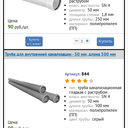
раструбом
SN 4
класс жесткости:
50 мм
диаметр:
1,8 мм
толщина стенки:
250 мм
длина трубы:
Цена:
полипропилен
материал:
90
руб./шт.
(ПП)
Купить
−
+
Купить
в 1 клик!
Труба для внутренней канализации - 50 мм, длина 500 мм
844
Артикул:
труба канализационная
тип:
гладкая с раструбом
SN 4
класс жесткости:
50 мм
диаметр:
500 мм
длина трубы:
полипропилен
материал:
(ПП)
серый
цвет трубы:
Цена: