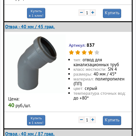
Купить
−
+
Купить
в 1 клик!
Отвод - 40 мм / 45 град.
837
Артикул:
отвод для
тип:
канализационных труб
SN 4
класс жесткости:
40 мм / 45º
размеры:
полипропилен
материал:
(ПП)
серый
цвет:
температура сточных вод:
до +80°
Цена:
40
руб./шт.
Купить
−
+
Купить
в 1 клик!
Отвод - 40 мм / 87 град.