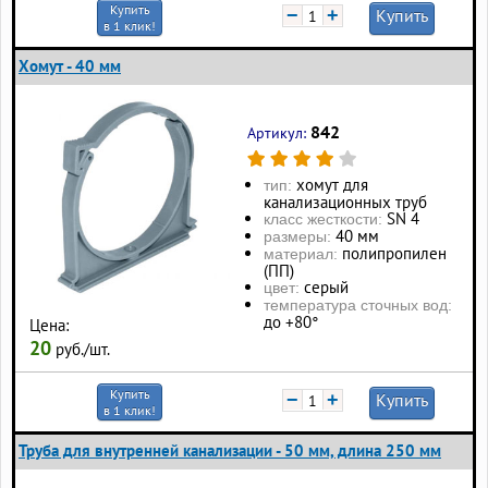
Купить
−
+
Купить
в 1 клик!
Хомут - 40 мм
842
Артикул:
хомут для
тип:
канализационных труб
SN 4
класс жесткости:
40 мм
размеры:
полипропилен
материал:
(ПП)
серый
цвет:
температура сточных вод:
до +80°
Цена:
20
руб./шт.
Купить
−
+
Купить
в 1 клик!
Труба для внутренней канализации - 50 мм, длина 250 мм