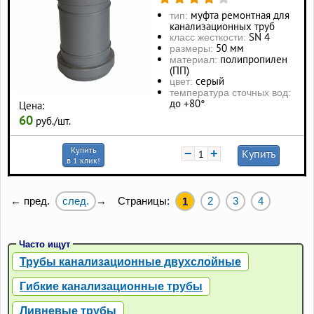
муфта ремонтная для
тип:
канализационных труб
SN 4
класс жесткости:
50 мм
размеры:
полипропилен
материал:
(ПП)
серый
цвет:
температура сточных вод:
до +80°
Цена:
60
руб./шт.
Купить
−
+
Купить
в 1 клик!
след.
Страницы:
2
3
4
← пред.
→
1
Часто ищут
Трубы канализационные двухслойные
Гибкие канализационные трубы
Ливневые трубы