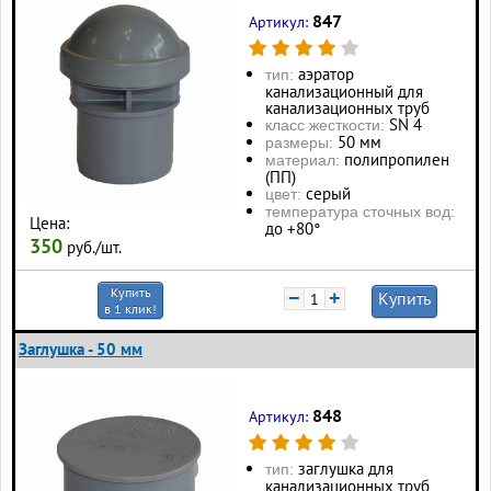
847
Артикул:
аэратор
тип:
канализационный для
канализационных труб
SN 4
класс жесткости:
50 мм
размеры:
полипропилен
материал:
(ПП)
серый
цвет:
температура сточных вод:
Цена:
до +80°
350
руб./шт.
Купить
−
+
Купить
в 1 клик!
Заглушка - 50 мм
848
Артикул:
заглушка для
тип:
канализационных труб