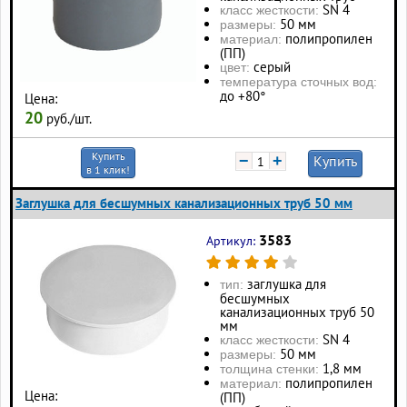
SN 4
класс жесткости:
50 мм
размеры:
полипропилен
материал:
(ПП)
серый
цвет:
температура сточных вод:
до +80°
Цена:
20
руб./шт.
Купить
−
+
Купить
в 1 клик!
Заглушка для бесшумных канализационных труб 50 мм
3583
Артикул:
заглушка для
тип:
бесшумных
канализационных труб 50
мм
SN 4
класс жесткости:
50 мм
размеры:
1,8 мм
толщина стенки:
полипропилен
материал:
Цена:
(ПП)