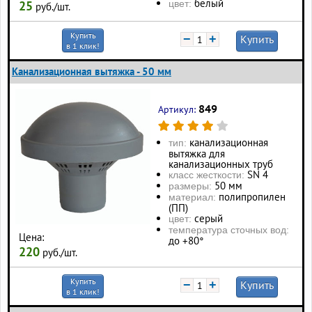
белый
25
цвет:
руб./шт.
Купить
−
+
Купить
в 1 клик!
Канализационная вытяжка - 50 мм
849
Артикул:
канализационная
тип:
вытяжка для
канализационных труб
SN 4
класс жесткости:
50 мм
размеры:
полипропилен
материал:
(ПП)
серый
цвет:
температура сточных вод:
Цена:
до +80°
220
руб./шт.
Купить
−
+
Купить
в 1 клик!