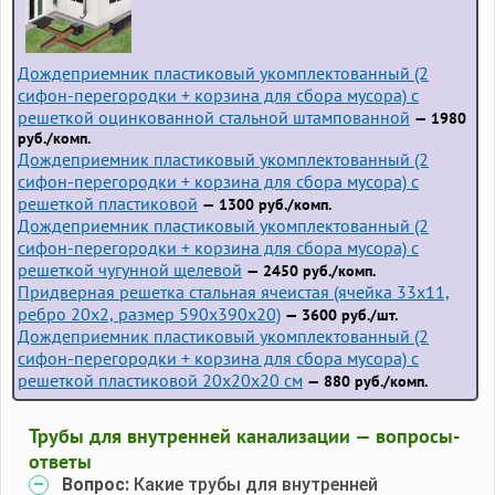
Дождеприемник пластиковый укомплектованный (2
сифон-перегородки + корзина для сбора мусора) с
решеткой оцинкованной стальной штампованной
— 1980
руб./комп.
Дождеприемник пластиковый укомплектованный (2
сифон-перегородки + корзина для сбора мусора) с
решеткой пластиковой
— 1300 руб./комп.
Дождеприемник пластиковый укомплектованный (2
сифон-перегородки + корзина для сбора мусора) с
решеткой чугунной щелевой
— 2450 руб./комп.
Придверная решетка стальная ячеистая (ячейка 33x11,
ребро 20x2, размер 590x390x20)
— 3600 руб./шт.
Дождеприемник пластиковый укомплектованный (2
сифон-перегородки + корзина для сбора мусора) с
решеткой пластиковой 20х20х20 см
— 880 руб./комп.
Трубы для внутренней канализации — вопросы-
ответы
Вопрос:
Какие трубы для внутренней