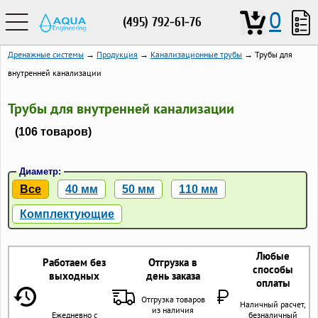
0
(495) 792-61-76
Дренажные системы
→
Продукция
→
Канализационные трубы
→ Трубы для
внутренней канализации
Трубы для внутренней канализации
(106 товаров)
Диаметр:
Все
40 мм
50 мм
110 мм
Комплектующие
Любые
Работаем без
Отгрузка в
способы
выходных
день заказа
оплаты
Отгрузка товаров
Наличный расчет,
из наличия
Ежедневно с
безналичный