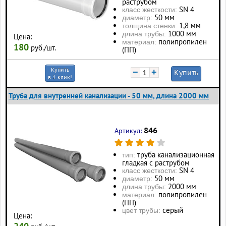
раструбом
SN 4
класс жесткости:
50 мм
диаметр:
1,8 мм
толщина стенки:
1000 мм
длина трубы:
Цена:
полипропилен
материал:
180
руб./шт.
(ПП)
Купить
−
+
Купить
в 1 клик!
Труба для внутренней канализации - 50 мм, длина 2000 мм
846
Артикул:
труба канализационная
тип:
гладкая с раструбом
SN 4
класс жесткости:
50 мм
диаметр:
2000 мм
длина трубы:
полипропилен
материал:
(ПП)
серый
цвет трубы:
Цена: