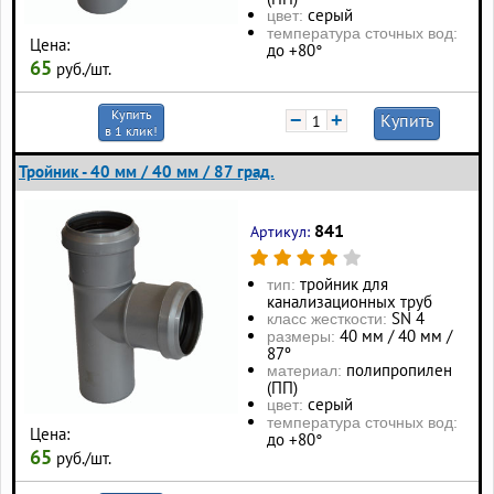
серый
цвет:
температура сточных вод:
Цена:
до +80°
65
руб./шт.
Купить
−
+
Купить
в 1 клик!
Тройник - 40 мм / 40 мм / 87 град.
841
Артикул:
тройник для
тип:
канализационных труб
SN 4
класс жесткости:
40 мм / 40 мм /
размеры:
87º
полипропилен
материал:
(ПП)
серый
цвет:
температура сточных вод:
Цена:
до +80°
65
руб./шт.