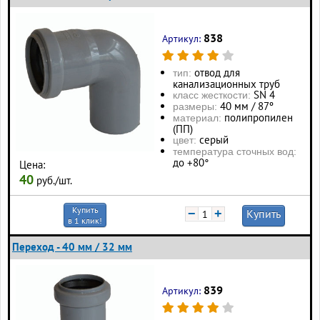
838
Артикул:
отвод для
тип:
канализационных труб
SN 4
класс жесткости:
40 мм / 87º
размеры:
полипропилен
материал:
(ПП)
серый
цвет:
температура сточных вод:
до +80°
Цена:
40
руб./шт.
Купить
−
+
Купить
в 1 клик!
Переход - 40 мм / 32 мм
839
Артикул: