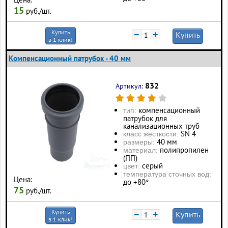
15
руб./шт.
Купить
−
+
Купить
в 1 клик!
Компенсационный патрубок - 40 мм
832
Артикул:
компенсационный
тип:
патрубок для
канализационных труб
SN 4
класс жесткости:
40 мм
размеры:
полипропилен
материал:
(ПП)
серый
цвет:
температура сточных вод:
Цена:
до +80°
75
руб./шт.
Купить
−
+
Купить
в 1 клик!