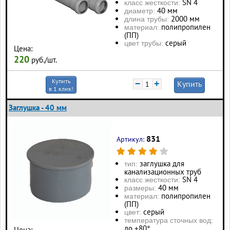
SN 4
класс жесткости:
40 мм
диаметр:
2000 мм
длина трубы:
полипропилен
материал:
(ПП)
серый
цвет трубы:
Цена:
220
руб./шт.
Купить
−
+
Купить
в 1 клик!
Заглушка - 40 мм
831
Артикул:
заглушка для
тип:
канализационных труб
SN 4
класс жесткости:
40 мм
размеры:
полипропилен
материал:
(ПП)
серый
цвет:
температура сточных вод:
до +80°
Цена: