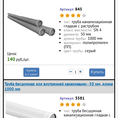
845
Артикул:
труба канализационная
тип:
гладкая с раструбом
SN 4
класс жесткости:
50 мм
диаметр:
1000 мм
длина трубы:
полипропилен
материал:
(ПП)
серый
цвет трубы:
Цена:
140
руб./шт.
Купить
−
+
Купить
в 1 клик!
Труба бесшумная для внутренней канализации - 50 мм, длина
1000 мм
3581
Артикул:
труба бесшумная
тип:
канализационная гладкая с