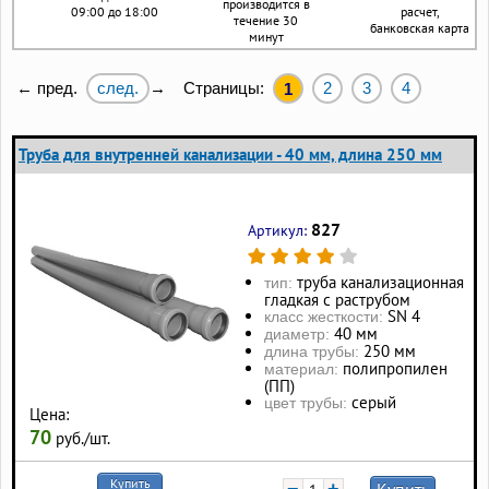
производится в
09:00 до 18:00
расчет,
течение 30
банковская карта
минут
след.
Страницы:
2
3
4
← пред.
→
1
Труба для внутренней канализации - 40 мм, длина 250 мм
827
Артикул:
труба канализационная
тип:
гладкая с раструбом
SN 4
класс жесткости:
40 мм
диаметр:
250 мм
длина трубы:
полипропилен
материал:
(ПП)
серый
цвет трубы:
Цена:
70
руб./шт.
Купить
−
+
Купить