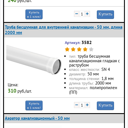
240
руб./шт.
Купить
−
+
Купить
в 1 клик!
Труба бесшумная для внутренней канализации - 50 мм, длина
2000 мм
3582
Артикул:
труба бесшумная
тип:
канализационная гладкая с
раструбом
SN 4
класс жесткости:
50 мм
диаметр:
1,8 мм
толщина стенки:
2000 мм
длина трубы:
Цена:
полипропилен
материал:
310
руб./шт.
(ПП)
Купить
−
+
Купить
в 1 клик!
Аэратор канализационный - 50 мм