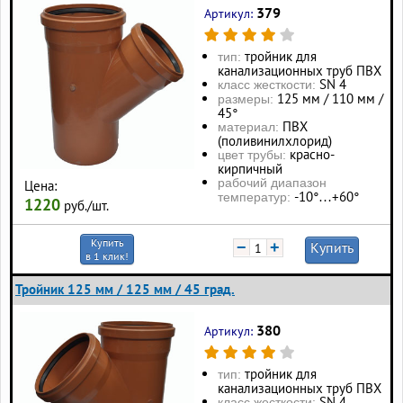
379
Артикул:
тройник для
тип:
канализационных труб ПВХ
SN 4
класс жесткости:
125 мм / 110 мм /
размеры:
45°
ПВХ
материал:
(поливинилхлорид)
красно-
цвет трубы:
кирпичный
рабочий диапазон
Цена:
-10°…+60°
температур:
1220
руб./шт.
Купить
−
+
Купить
в 1 клик!
Тройник 125 мм / 125 мм / 45 град.
380
Артикул:
тройник для
тип:
канализационных труб ПВХ
SN 4
класс жесткости: