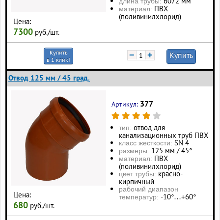
6072 мм
длина трубы:
ПВХ
материал:
(поливинилхлорид)
Цена:
7300
руб./шт.
Купить
−
+
Купить
в 1 клик!
Отвод 125 мм / 45 град.
377
Артикул:
отвод для
тип:
канализационных труб ПВХ
SN 4
класс жесткости:
125 мм / 45°
размеры:
ПВХ
материал:
(поливинилхлорид)
красно-
цвет трубы:
кирпичный
рабочий диапазон
Цена:
-10°…+60°
температур:
680
руб./шт.