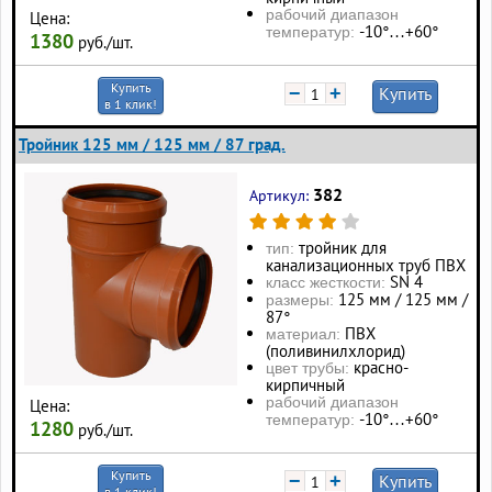
рабочий диапазон
Цена:
-10°…+60°
температур:
1380
руб./шт.
Купить
−
+
Купить
в 1 клик!
Тройник 125 мм / 125 мм / 87 град.
382
Артикул:
тройник для
тип:
канализационных труб ПВХ
SN 4
класс жесткости:
125 мм / 125 мм /
размеры:
87°
ПВХ
материал:
(поливинилхлорид)
красно-
цвет трубы:
кирпичный
рабочий диапазон
Цена:
-10°…+60°
температур:
1280
руб./шт.
Купить
−
+
Купить
в 1 клик!