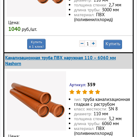
диаметр:
2,7 мм
толщина стенки:
3000 мм
длина трубы:
ПВХ
материал:
(поливинилхлорид)
Цена:
1040
руб./шт.
Купить
−
+
Купить
в 1 клик!
Канализационная труба ПВХ наружная 110 – 6060 мм
Nashorn
359
Артикул:
труба канализационная
тип:
гладкая с раструбом
SN 8
класс жесткости:
110 мм
диаметр:
3,2 мм
толщина стенки:
6060 мм
длина трубы:
ПВХ
материал:
(поливинилхлорид)
Цена: