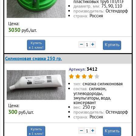
пластиковых труб ПП/ПЭ
75, 90, 110
диаметр, мм:
Остендорф
производитель:
Россия
страна:
Цена:
3030
руб./шт.
Купить
−
+
Купить
в 1 клик!
Силиконовая смазка 250 гр.
3412
Артикул:
смазка силиконовая
тип:
силикон,
состав:
углеводороды,
эмульгаторы, вода,
консервант
Цена:
250 гр
вес:
300
Остендорф
руб./шт.
производитель:
Россия
страна:
Купить
−
+
Купить
в 1 клик!