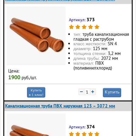
373
Артикул:
труба канализационная
тип:
гладкая с раструбом
SN 4
класс жесткости:
125 мм
диаметр:
3,2 мм
толщина стенки:
2072 мм
длина трубы:
ПВХ
материал:
(поливинилхлорид)
Цена:
1900
руб./шт.
Купить
−
+
Купить
в 1 клик!
Канализационная труба ПВХ наружная 125 – 3072 мм
374
Артикул: