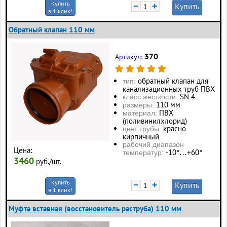
Купить
−
+
Купить
в 1 клик!
Обратный клапан 110 мм
370
Артикул:
обратный клапан для
тип:
канализационных труб ПВХ
SN 4
класс жесткости:
110 мм
размеры:
ПВХ
материал:
(поливинилхлорид)
красно-
цвет трубы:
кирпичный
рабочий диапазон
Цена:
-10°…+60°
температур:
3460
руб./шт.
Купить
−
+
Купить
в 1 клик!
Муфта вставная (восстановитель раструба) 110 мм