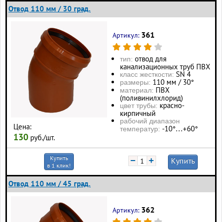
Отвод 110 мм / 30 град.
361
Артикул:
отвод для
тип:
канализационных труб ПВХ
SN 4
класс жесткости:
110 мм / 30°
размеры:
ПВХ
материал:
(поливинилхлорид)
красно-
цвет трубы:
кирпичный
рабочий диапазон
Цена:
-10°…+60°
температур:
130
руб./шт.
Купить
−
+
Купить
в 1 клик!
Отвод 110 мм / 45 град.
362
Артикул: