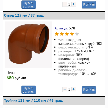
Купить
−
+
Купить
в 1 клик!
Отвод 125 мм / 87 град.
378
Артикул:
отвод для
тип:
канализационных труб ПВХ
SN 4
класс жесткости:
125 мм / 87°
размеры:
ПВХ
материал:
(поливинилхлорид)
красно-
цвет трубы:
кирпичный
рабочий диапазон
Цена:
-10°…+60°
температур:
680
руб./шт.
Купить
−
+
Купить
в 1 клик!
Тройник 125 мм / 110 мм / 45 град.