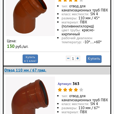
отвод для
тип:
канализационных труб ПВХ
SN 4
класс жесткости:
110 мм / 45°
размеры:
ПВХ
материал:
(поливинилхлорид)
красно-
цвет трубы:
кирпичный
рабочий диапазон
Цена:
-10°…+60°
температур:
130
руб./шт.
Купить
−
+
Купить
в 1 клик!
Отвод 110 мм / 67 град.
363
Артикул:
отвод для
тип:
канализационных труб ПВХ
SN 4
класс жесткости:
110 мм / 67°
размеры:
ПВХ
материал: