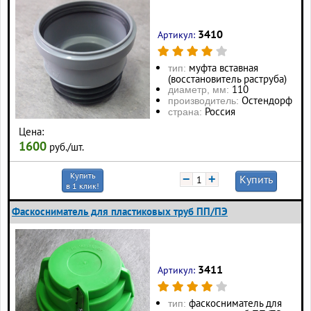
3410
Артикул:
муфта вставная
тип:
(восстановитель раструба)
110
диаметр, мм:
Остендорф
производитель:
Россия
страна:
Цена:
1600
руб./шт.
Купить
−
+
Купить
в 1 клик!
Фаскосниматель для пластиковых труб ПП/ПЭ
3411
Артикул:
фаскосниматель для
тип: