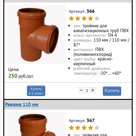
366
Артикул:
тройник для
тип:
канализационных труб ПВХ
SN 4
класс жесткости:
110 мм / 110 мм /
размеры:
87°
ПВХ
материал:
(поливинилхлорид)
красно-
цвет трубы:
кирпичный
рабочий диапазон
Цена:
-10°…+60°
температур:
250
руб./шт.
Купить
−
+
Купить
в 1 клик!
Ревизия 110 мм
367
Артикул:
ревизия для
тип: