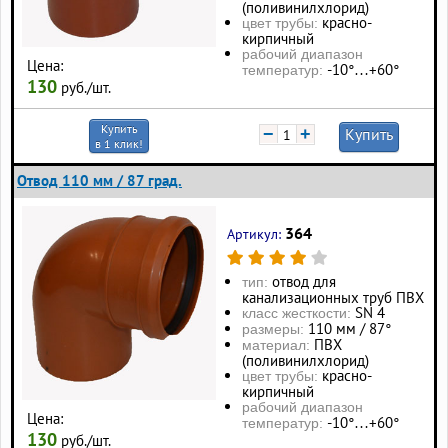
(поливинилхлорид)
красно-
цвет трубы:
кирпичный
рабочий диапазон
Цена:
-10°…+60°
температур:
130
руб./шт.
Купить
−
+
Купить
в 1 клик!
Отвод 110 мм / 87 град.
364
Артикул:
отвод для
тип:
канализационных труб ПВХ
SN 4
класс жесткости:
110 мм / 87°
размеры:
ПВХ
материал:
(поливинилхлорид)
красно-
цвет трубы:
кирпичный
рабочий диапазон
Цена:
-10°…+60°
температур:
130
руб./шт.