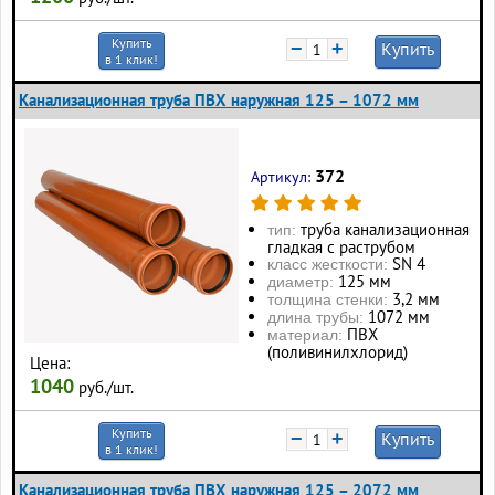
Купить
−
+
Купить
в 1 клик!
Канализационная труба ПВХ наружная 125 – 1072 мм
372
Артикул:
труба канализационная
тип:
гладкая с раструбом
SN 4
класс жесткости:
125 мм
диаметр:
3,2 мм
толщина стенки:
1072 мм
длина трубы:
ПВХ
материал:
(поливинилхлорид)
Цена:
1040
руб./шт.
Купить
−
+
Купить
в 1 клик!
Канализационная труба ПВХ наружная 125 – 2072 мм