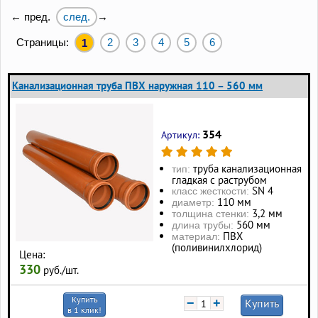
след.
← пред.
→
Страницы:
2
3
4
5
6
1
Канализационная труба ПВХ наружная 110 – 560 мм
354
Артикул:
труба канализационная
тип:
гладкая с раструбом
SN 4
класс жесткости:
110 мм
диаметр:
3,2 мм
толщина стенки:
560 мм
длина трубы:
ПВХ
материал:
(поливинилхлорид)
Цена:
330
руб./шт.
Купить
−
+
Купить
в 1 клик!