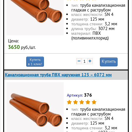
труба канализационная
тип:
гладкая с раструбом
SN 4
класс жесткости:
125 мм
диаметр:
3,2 мм
толщина стенки:
3072 мм
длина трубы:
ПВХ
материал:
(поливинилхлорид)
Цена:
3650
руб./шт.
Купить
−
+
Купить
в 1 клик!
Канализационная труба ПВХ наружная 125 – 6072 мм
376
Артикул:
труба канализационная
тип:
гладкая с раструбом
SN 4
класс жесткости:
125 мм
диаметр:
3,2 мм
толщина стенки: