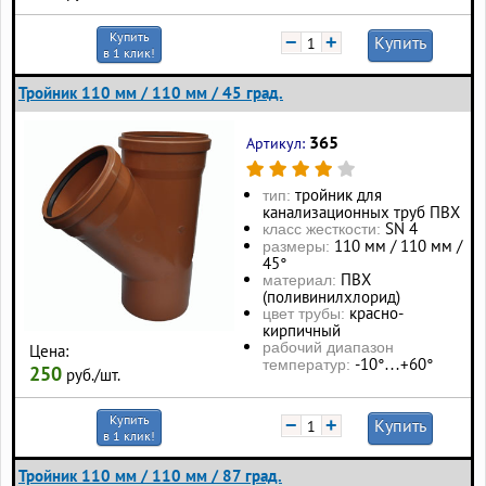
Купить
−
+
Купить
в 1 клик!
Тройник 110 мм / 110 мм / 45 град.
365
Артикул:
тройник для
тип:
канализационных труб ПВХ
SN 4
класс жесткости:
110 мм / 110 мм /
размеры:
45°
ПВХ
материал:
(поливинилхлорид)
красно-
цвет трубы:
кирпичный
рабочий диапазон
Цена:
-10°…+60°
температур:
250
руб./шт.
Купить
−
+
Купить
в 1 клик!
Тройник 110 мм / 110 мм / 87 град.