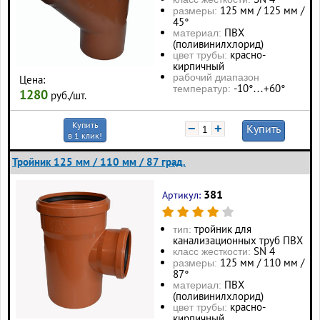
125 мм / 125 мм /
размеры:
45°
ПВХ
материал:
(поливинилхлорид)
красно-
цвет трубы:
кирпичный
рабочий диапазон
Цена:
-10°…+60°
температур:
1280
руб./шт.
Купить
−
+
Купить
в 1 клик!
Тройник 125 мм / 110 мм / 87 град.
381
Артикул:
тройник для
тип:
канализационных труб ПВХ
SN 4
класс жесткости:
125 мм / 110 мм /
размеры:
87°
ПВХ
материал:
(поливинилхлорид)
красно-
цвет трубы:
кирпичный