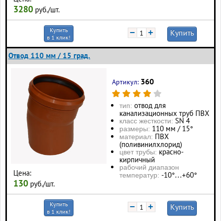
3280
руб./шт.
Купить
−
+
Купить
в 1 клик!
Отвод 110 мм / 15 град.
360
Артикул:
отвод для
тип:
канализационных труб ПВХ
SN 4
класс жесткости:
110 мм / 15°
размеры:
ПВХ
материал:
(поливинилхлорид)
красно-
цвет трубы:
кирпичный
рабочий диапазон
Цена:
-10°…+60°
температур:
130
руб./шт.
Купить
−
+
Купить
в 1 клик!