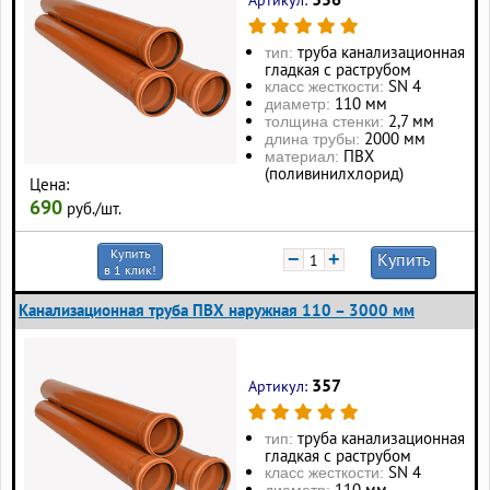
труба канализационная
тип:
гладкая с раструбом
SN 4
класс жесткости:
110 мм
диаметр:
2,7 мм
толщина стенки:
2000 мм
длина трубы:
ПВХ
материал:
(поливинилхлорид)
Цена:
690
руб./шт.
Купить
−
+
Купить
в 1 клик!
Канализационная труба ПВХ наружная 110 – 3000 мм
357
Артикул:
труба канализационная
тип:
гладкая с раструбом
SN 4
класс жесткости:
110 мм