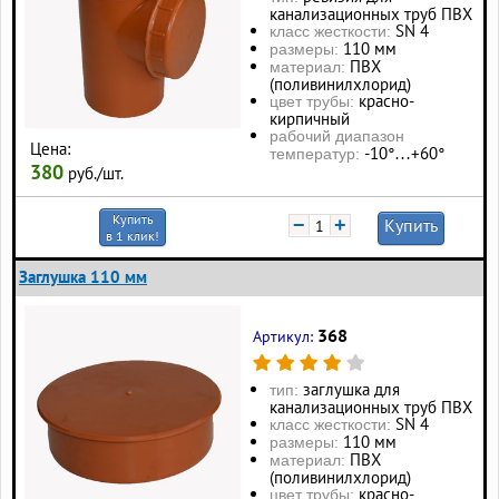
канализационных труб ПВХ
SN 4
класс жесткости:
110 мм
размеры:
ПВХ
материал:
(поливинилхлорид)
красно-
цвет трубы:
кирпичный
рабочий диапазон
Цена:
-10°…+60°
температур:
380
руб./шт.
Купить
−
+
Купить
в 1 клик!
Заглушка 110 мм
368
Артикул:
заглушка для
тип:
канализационных труб ПВХ
SN 4
класс жесткости:
110 мм
размеры:
ПВХ
материал:
(поливинилхлорид)
красно-
цвет трубы: