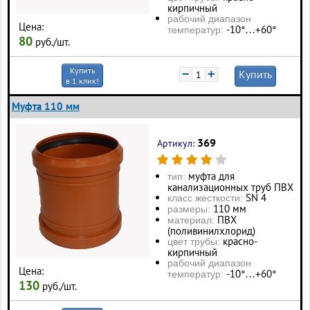
кирпичный
рабочий диапазон
Цена:
-10°…+60°
температур:
80
руб./шт.
Купить
−
+
Купить
в 1 клик!
Муфта 110 мм
369
Артикул:
муфта для
тип:
канализационных труб ПВХ
SN 4
класс жесткости:
110 мм
размеры:
ПВХ
материал:
(поливинилхлорид)
красно-
цвет трубы:
кирпичный
рабочий диапазон
Цена:
-10°…+60°
температур:
130
руб./шт.