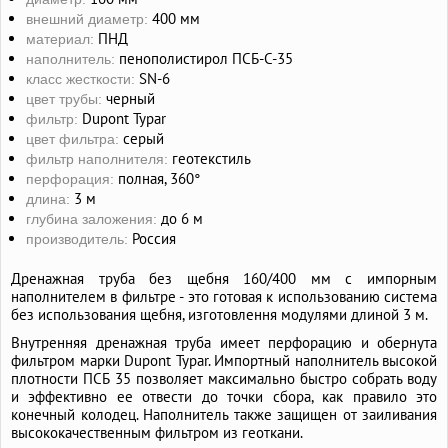
400 мм
внешний диаметр:
ПНД
материал:
пенополистирол ПСБ-С-35
наполнитель:
SN-6
класс жесткости:
черный
цвет трубы:
Dupont Typar
фильтр:
серый
цвет фильтра:
геотекстиль
фильтр наполнителя:
полная, 360°
перфорация:
3 м
длина:
до 6 м
глубина заложения:
Россия
производитель:
Дренажная труба без щебня 160/400 мм с импорным
наполнителем в фильтре - это готовая к использованию система
без использования щебня, изготовлення модулями длиной 3 м.
Внутренняя дренажная труба имеет перфорацию и обернута
фильтром марки Dupont Typar. Импортный наполнитель высокой
плотности ПСБ 35 позволяет максимально быстро собрать воду
и эффективно ее отвести до точки сбора, как правило это
конечный колодец. Наполнитель также защищен от заиливания
высококачественным фильтром из геоткани.