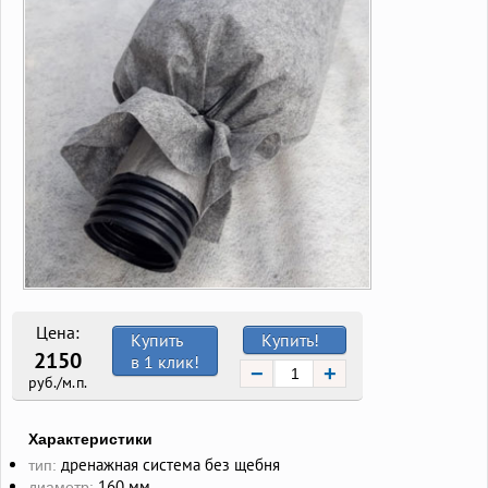
Цена:
Купить
Купить!
2150
в 1 клик!
−
+
руб./м.п.
Характеристики
дренажная система без щебня
тип:
160 мм
диаметр: