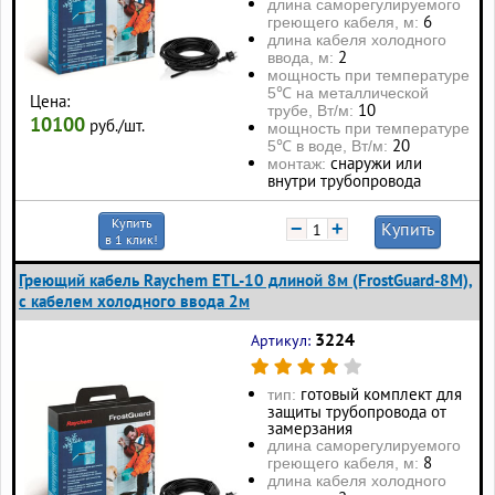
длина саморегулируемого
6
греющего кабеля, м:
длина кабеля холодного
2
ввода, м:
мощность при температуре
5℃ на металлической
Цена:
10
трубе, Вт/м:
10100
руб./шт.
мощность при температуре
20
5℃ в воде, Вт/м:
снаружи или
монтаж:
внутри трубопровода
Купить
−
+
Купить
в 1 клик!
Греющий кабель Raychem ETL-10 длиной 8м (FrostGuard-8M),
с кабелем холодного ввода 2м
3224
Артикул:
готовый комплект для
тип:
защиты трубопровода от
замерзания
длина саморегулируемого
8
греющего кабеля, м:
длина кабеля холодного