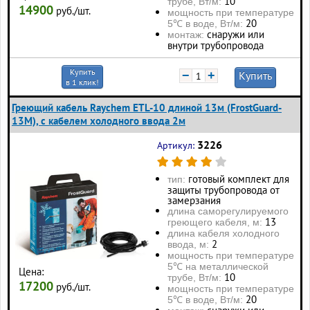
10
трубе, Вт/м:
14900
руб./шт.
мощность при температуре
20
5℃ в воде, Вт/м:
снаружи или
монтаж:
внутри трубопровода
Купить
−
+
Купить
в 1 клик!
Греющий кабель Raychem ETL-10 длиной 13м (FrostGuard-
13M), с кабелем холодного ввода 2м
3226
Артикул:
готовый комплект для
тип:
защиты трубопровода от
замерзания
длина саморегулируемого
13
греющего кабеля, м:
длина кабеля холодного
2
ввода, м:
мощность при температуре
5℃ на металлической
Цена:
10
трубе, Вт/м:
17200
руб./шт.
мощность при температуре
20
5℃ в воде, Вт/м: