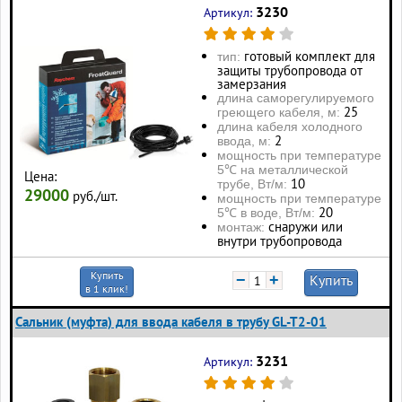
3230
Артикул:
готовый комплект для
тип:
защиты трубопровода от
замерзания
длина саморегулируемого
25
греющего кабеля, м:
длина кабеля холодного
2
ввода, м:
мощность при температуре
5℃ на металлической
Цена:
10
трубе, Вт/м:
29000
руб./шт.
мощность при температуре
20
5℃ в воде, Вт/м:
снаружи или
монтаж:
внутри трубопровода
Купить
−
+
Купить
в 1 клик!
Сальник (муфта) для ввода кабеля в трубу GL-T2-01
3231
Артикул: