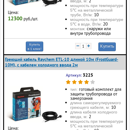
2
ввода, м:
мощность при температуре
5℃ на металлической
Цена:
10
трубе, Вт/м:
12300
руб./шт.
мощность при температуре
20
5℃ в воде, Вт/м:
снаружи или
монтаж:
внутри трубопровода
Купить
−
+
Купить
в 1 клик!
Греющий кабель Raychem ETL-10 длиной 10м (FrostGuard-
10M), с кабелем холодного ввода 2м
3225
Артикул:
готовый комплект для
тип:
защиты трубопровода от
замерзания
длина саморегулируемого
10
греющего кабеля, м:
длина кабеля холодного
2
ввода, м:
мощность при температуре
5℃ на металлической
Цена: