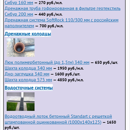
Сибур 160 мм
— 270 руб./м.п.
Дренажная труба гофрированная в фильтре геотекстиль
Сибур 200 мм
— 440 руб./м.п.
Дренажная система SoftRock 110/300 мм с российским
наполнителем
— 700 руб./м.п.
Дренажные колодцы
Люк полимербетонный (до 1,5тн) 340 мм
— 650 руб./шт.
Шахта колодца 340 мм
— 1950 руб./м.п.
Дно-заглушка 340 мм
— 1600 руб./шт.
Шахта колодца 575 мм
— 4850 руб./м.п.
Водосточные системы
Водоотводный лоток бетонный Standart с решеткой
штампованной оцинкованной (1000x140x125)
— 1650
руб./шт.