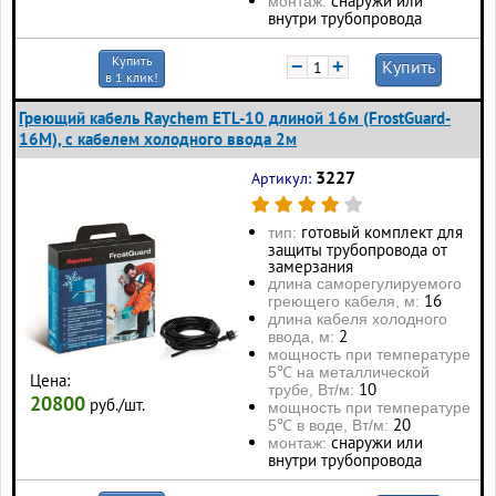
снаружи или
монтаж:
внутри трубопровода
Купить
−
+
Купить
в 1 клик!
Греющий кабель Raychem ETL-10 длиной 16м (FrostGuard-
16M), с кабелем холодного ввода 2м
3227
Артикул:
готовый комплект для
тип:
защиты трубопровода от
замерзания
длина саморегулируемого
16
греющего кабеля, м:
длина кабеля холодного
2
ввода, м:
мощность при температуре
5℃ на металлической
Цена:
10
трубе, Вт/м:
20800
руб./шт.
мощность при температуре
20
5℃ в воде, Вт/м:
снаружи или
монтаж:
внутри трубопровода