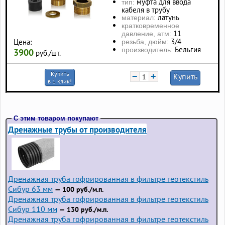
муфта для ввода
тип:
кабеля в трубу
латунь
материал:
кратковременное
11
давление, атм:
3/4
Цена:
резьба, дюйм:
Бельгия
производитель:
3900
руб./шт.
Купить
−
+
Купить
в 1 клик!
С этим товаром покупают
Дренажные трубы от производителя
Дренажная труба гофрированная в фильтре геотекстиль
Сибур 63 мм
— 100 руб./м.п.
Дренажная труба гофрированная в фильтре геотекстиль
Сибур 110 мм
— 130 руб./м.п.
Дренажная труба гофрированная в фильтре геотекстиль