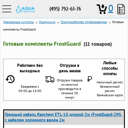
0
(495) 792-61-76
Дренажные системы
→
Продукция
→
Электрообогрев трубопроводов
→ Готовые
комплекты FrostGuard
Готовые комплекты FrostGuard
(11 товаров)
Любые
Работаем без
Отгрузка в
способы
выходных
день заказа
оплаты
Отгрузка товаров
Наличный расчет,
из наличия
Ежедневно с
безналичный
производится в
09:00 до 18:00
расчет,
течение 30
банковская карта
минут
Греющий кабель Raychem ETL-10 длиной 2м (FrostGuard-2M),
с кабелем холодного ввода 2м