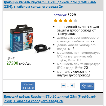
Греющий кабель Raychem ETL-10 длиной 22м (FrostGuard-
22M), с кабелем холодного ввода 2м
3229
Артикул:
готовый комплект для
тип:
защиты трубопровода от
замерзания
длина саморегулируемого
22
греющего кабеля, м:
длина кабеля холодного
2
ввода, м:
мощность при температуре
5℃ на металлической
Цена:
10
трубе, Вт/м:
27500
руб./шт.
мощность при температуре
20
5℃ в воде, Вт/м:
снаружи или
монтаж:
внутри трубопровода
Купить
−
+
Купить
в 1 клик!
Греющий кабель Raychem ETL-10 длиной 25м (FrostGuard-
25M), с кабелем холодного ввода 2м