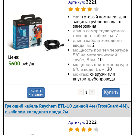
3221
Артикул:
готовый комплект для
тип:
защиты трубопровода от
замерзания
длина саморегулируемого
2
греющего кабеля, м:
длина кабеля холодного
2
ввода, м:
мощность при температуре
5℃ на металлической
Цена:
10
трубе, Вт/м:
5600
руб./шт.
мощность при температуре
20
5℃ в воде, Вт/м:
снаружи или
монтаж:
внутри трубопровода
Купить
−
+
Купить
в 1 клик!
Греющий кабель Raychem ETL-10 длиной 4м (FrostGuard-4M),
с кабелем холодного ввода 2м
3222
Артикул: