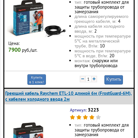
готовый комплект для
тип:
защиты трубопровода от
замерзания
длина саморегулируемого
4
греющего кабеля, м:
длина кабеля холодного
2
ввода, м:
мощность при температуре
5℃ на металлической
Цена:
10
трубе, Вт/м:
7900
руб./шт.
мощность при температуре
20
5℃ в воде, Вт/м:
снаружи или
монтаж:
внутри трубопровода
Купить
−
+
Купить
в 1 клик!
Греющий кабель Raychem ETL-10 длиной 6м (FrostGuard-6M),
с кабелем холодного ввода 2м
3223
Артикул:
готовый комплект для
тип:
защиты трубопровода от
замерзания