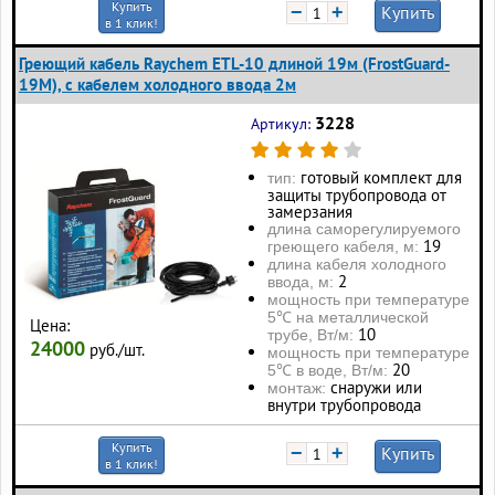
Купить
−
+
Купить
в 1 клик!
Греющий кабель Raychem ETL-10 длиной 19м (FrostGuard-
19M), с кабелем холодного ввода 2м
3228
Артикул:
готовый комплект для
тип:
защиты трубопровода от
замерзания
длина саморегулируемого
19
греющего кабеля, м:
длина кабеля холодного
2
ввода, м:
мощность при температуре
5℃ на металлической
Цена:
10
трубе, Вт/м:
24000
руб./шт.
мощность при температуре
20
5℃ в воде, Вт/м:
снаружи или
монтаж:
внутри трубопровода
Купить
−
+
Купить
в 1 клик!