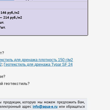
146 руб./м2
— 214 руб./м2
шт.
/шт.
т?
екстиль для дренажа плотность 150 г/м2
2
;
Геотекстиль для дренажа Typar SF 24
ве?
й геотекстиль?
ны продукции, которую мы можем предложить Вам,
 электронный адрес
info@aqua-e.ru
или обращаться