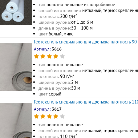
полотно нетканое иглопробивное
тип:
нетканый, термоскрепленн
способ изготовления:
200 г/м²
плотность:
от 1 до 6 м
ширина рулона:
50 – 100 м
длина в рулоне:
белый, микс
цвет:
Геотекстиль специально для дренажа плотность 90
Артикул:
3616
полотно нетканое
тип:
нетканый, термоскрепленн
способ изготовления:
90 г/м²
плотность:
2 м
ширина рулона:
50 м
длина в рулоне:
серый
цвет:
Геотекстиль специально для дренажа плотность 11
Артикул:
3617
полотно нетканое
тип:
нетканый, термоскрепленн
способ изготовления:
110 г/м²
плотность: