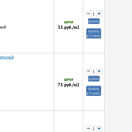
−
+
цена
Купить
ный
35
руб./м2
Купить
в 1 клик!
иальный
−
+
цена
Купить
75
руб./м2
Купить
в 1 клик!
−
+