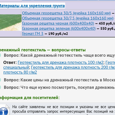
атериалы для укрепления грунта
Объемная георешетка 30/5 (ячейка 160x160 мм)
— 
Объемная георешетка 30/7,5 (ячейка 160x160 мм)
Газонная решетка черная (600х400х40)
— 450 руб./
Газонная решетка зеленая (600х400х40)
— 550 руб.
Геомат ГМ 3
— 190 руб./м2
ренажный геотекстиль — вопросы-ответы
Вопрос:
Какой дренажный геотекстиль чаще всего ищу
Ответ:
Геотекстиль для дренажа плотность 100 г/м2
;
Геот
специальный
;
Геотекстиль для дренажа плотность 200 г/м
плотность 80 г/м2
Вопрос:
Какие цены на дренажный геотекстиль в Моск
Вопрос:
Что еще нужно посмотреть, покупая дренажны
нформация для посетителей:
На сайте заявлены не все позиции и указаны не все це
просьба отправлять запрос интересующих Вас позиций на