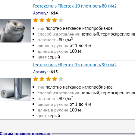
Геотекстиль Fibertex 10 плотность 80 г/м2
Артикул:
614
полотно нетканое иглопробивное
тип:
нетканый, термоскрепленн
способ изготовления:
80 г/м²
плотность:
от 1 до 4 м
ширина рулона:
100 м
длина в рулоне:
серый
цвет:
Геотекстиль Fibertex 15 плотность 90 г/м2
Артикул:
615
полотно нетканое иглопробивное
тип:
нетканый, термоскрепленн
способ изготовления:
90 г/м²
плотность:
от 1 до 4 м
ширина рулона:
100 м
длина в рулоне:
серый
цвет:
С этим товаром покупают