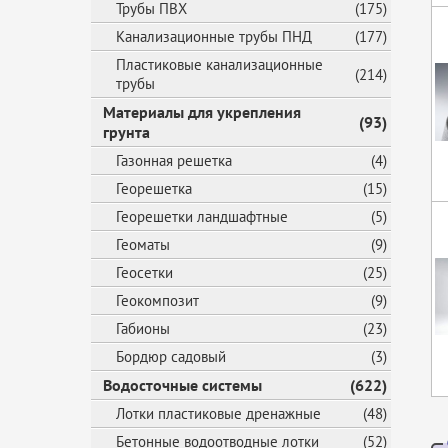
Трубы ПВХ
(175)
Канализационные трубы ПНД
(177)
Пластиковые канализационные
(214)
трубы
Материалы для укрепления
(93)
грунта
Газонная решетка
(4)
Георешетка
(15)
Георешетки ландшафтные
(5)
Геоматы
(9)
Геосетки
(25)
Геокомпозит
(9)
Габионы
(23)
Бордюр садовый
(3)
Водосточные системы
(622)
Лотки пластиковые дренажные
(48)
Бетонные водоотводные лотки
(52)