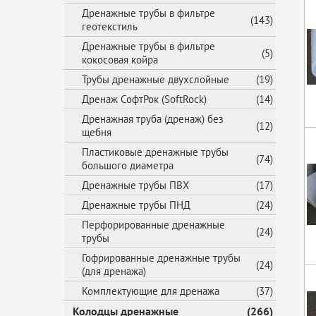
Дренажные трубы в фильтре
(143)
геотекстиль
Дренажные трубы в фильтре
(5)
кокосовая койра
Трубы дренажные двухслойные
(19)
Дренаж СофтРок (SoftRock)
(14)
Дренажная труба (дренаж) без
(12)
щебня
Пластиковые дренажные трубы
(74)
большого диаметра
Дренажные трубы ПВХ
(17)
Дренажные трубы ПНД
(24)
Перфорированные дренажные
(24)
трубы
Гофрированные дренажные трубы
(24)
(для дренажа)
Комплектующие для дренажа
(37)
Колодцы дренажные
(266)