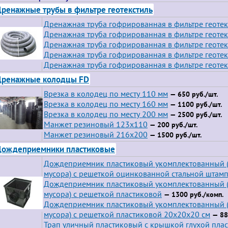
ренажные трубы в фильтре геотекстиль
Дренажная труба гофрированная в фильтре геотек
Дренажная труба гофрированная в фильтре геотекс
Дренажная труба гофрированная в фильтре геотек
Дренажная труба гофрированная в фильтре геотек
Дренажная труба гофрированная в фильтре геотек
Дренажные колодцы FD
Врезка в колодец по месту 110 мм
— 650 руб./шт.
Врезка в колодец по месту 160 мм
— 1100 руб./шт.
Врезка в колодец по месту 200 мм
— 2500 руб./шт.
Манжет резиновый 123х110
— 200 руб./шт.
Манжет резиновый 216х200
— 1500 руб./шт.
Дождеприемники пластиковые
Дождеприемник пластиковый укомплектованный (
мусора) с решеткой оцинкованной стальной штам
Дождеприемник пластиковый укомплектованный (
мусора) с решеткой пластиковой
— 1300 руб./комп.
Дождеприемник пластиковый укомплектованный (
мусора) с решеткой пластиковой 20х20х20 см
— 88
Трап уличный пластиковый с крышкой глухой пла