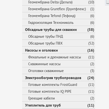
Геомембрана Delta (Дельта)
(10)
Геомембрана Gruntflex (Грунтфлекс)
(1)
Геомембрана Tefond (Тефонд)
(6)
Гидроизоляция Технониколь
(6)
Обсадные трубы для скважин
(58)
Обсадные трубы ПНД
(6)
Обсадные трубы ПВХ
(52)
Насосы и оголовки
(16)
Фекальные и дренажные насосы
(11)
Скважинные насосы
(2)
Оголовки скважинные
(3)
Электрообогрев трубопроводов
(24)
Готовые комплекты FrostGuard
(11)
Готовые комплекты IQ PIPE
(11)
Греющие кабели
(2)
Утеплитель для труб
(11)