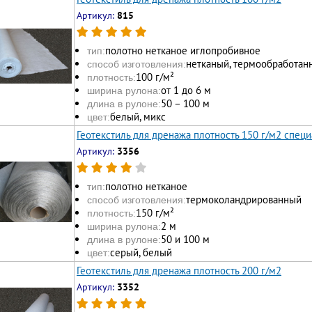
Артикул:
815
полотно нетканое иглопробивное
тип:
нетканый, термообработан
способ изготовления:
100 г/м²
плотность:
от 1 до 6 м
ширина рулона:
50 – 100 м
длина в рулоне:
белый, микс
цвет:
Геотекстиль для дренажа плотность 150 г/м2 спец
Артикул:
3356
полотно нетканое
тип:
термоколандрированный
способ изготовления:
150 г/м²
плотность:
2 м
ширина рулона:
50 и 100 м
длина в рулоне:
серый, белый
цвет:
Геотекстиль для дренажа плотность 200 г/м2
Артикул:
3352