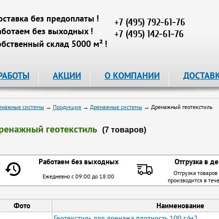
оставка без предоплаты !
+7 (495) 792-61-76
аботаем без выходных !
+7 (495) 142-61-76
обственный склад 5000 м² !
РАБОТЫ
АКЦИИ
О КОМПАНИИ
ДОСТАВ
енажные системы
→
Продукция
→
Дренажные системы
→ Дренажный геотекстиль
ренажный геотекстиль
(7 товаров)
Работаем без выходных
Отгрузка в де
Отгрузка товаров
Ежедневно с 09:00 до 18:00
производится в теч
Фото
Наименование
Геотекстиль для дренажа плотность 100 г/м2