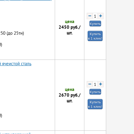
−
+
цена
Купить
2450
руб./
шт.
250 (до 25тн)
Купить
в 1 клик!
)
 ячеистой сталь
−
+
цена
Купить
2670
руб./
шт.
Купить
в 1 клик!
)