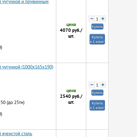
й чугунной и пружинным
−
+
цена
Купить
4070
руб./
шт.
Купить
в 1 клик!
)
й чугунной (1000x165x190)
−
+
цена
Купить
2540
руб./
шт.
250 (до 25тн)
Купить
в 1 клик!
)
 ячеистой сталь