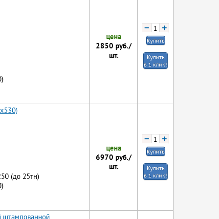
−
+
цена
Купить
2850
руб./
шт.
Купить
в 1 клик!
)
5x530)
−
+
цена
Купить
6970
руб./
шт.
Купить
250 (до 25тн)
в 1 клик!
)
й штампованной