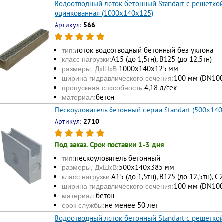
Водоотводный лоток бетонный Standart с решеткой
оцинкованная (1000x140x125)
Артикул:
566
лоток водоотводный бетонный без уклона
тип:
А15 (до 1,5тн), В125 (до 12,5тн)
класс нагрузки:
1000х140х125 мм
размеры, ДхШхВ:
100 мм (DN100
ширина гидравлического сечения:
4,18 л/сек
пропускная способность:
бетон
материал:
Пескоуловитель бетонный серии Standart (500x14
Артикул:
2710
Под заказ. Срок поставки 1-3 дня
пескоуловитель бетонный
тип:
500x140x385 мм
размеры, ДхШхВ:
А15 (до 1,5тн), В125 (до 12,5тн), С
класс нагрузки:
100 мм (DN100
ширина гидравлического сечения:
бетон
материал:
не менее 50 лет
срок службы:
Водоотводный лоток бетонный Standart с решетк