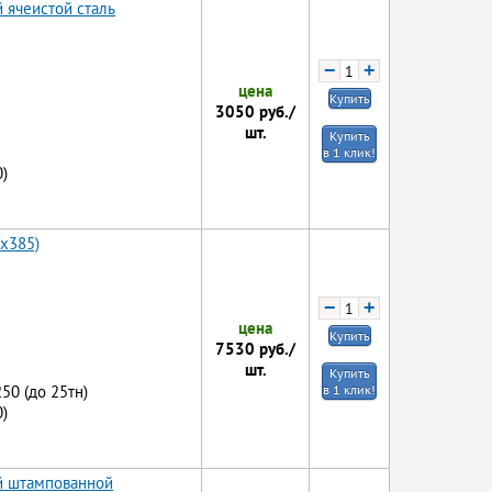
 ячеистой сталь
−
+
цена
Купить
3050
руб./
шт.
Купить
в 1 клик!
)
0x385)
−
+
цена
Купить
7530
руб./
шт.
Купить
250 (до 25тн)
в 1 клик!
)
ой штампованной