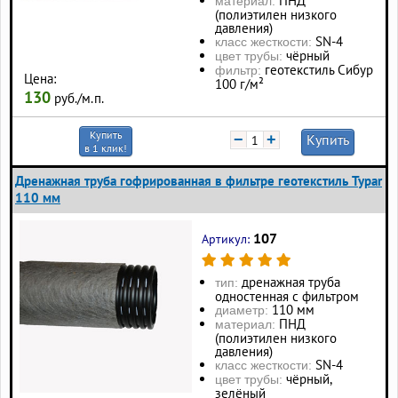
ПНД
материал:
(полиэтилен низкого
давления)
SN-4
класс жесткости:
чёрный
цвет трубы:
геотекстиль Сибур
фильтр:
Цена:
100 г/м²
130
руб./м.п.
Купить
−
+
Купить
в 1 клик!
Дренажная труба гофрированная в фильтре геотекстиль Typar
110 мм
107
Артикул:
дренажная труба
тип:
одностенная с фильтром
110 мм
диаметр:
ПНД
материал:
(полиэтилен низкого
давления)
SN-4
класс жесткости:
чёрный,
цвет трубы:
зелёный