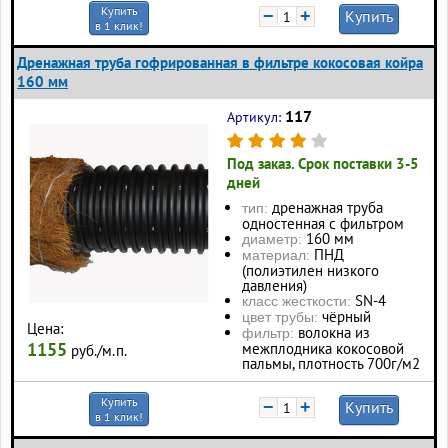
Купить
−
+
Купить
в 1 клик!
Дренажная труба гофрированная в фильтре кокосовая койра
160 мм
117
Артикул:
Под заказ. Срок поставки 3-5
дней
дренажная труба
тип:
одностенная с фильтром
160 мм
диаметр:
ПНД
материал:
(полиэтилен низкого
давления)
SN-4
класс жесткости:
чёрный
цвет трубы:
Цена:
волокна из
фильтр:
1155
межплодника кокосовой
руб./м.п.
пальмы, плотность 700г/м2
Купить
−
+
Купить
в 1 клик!