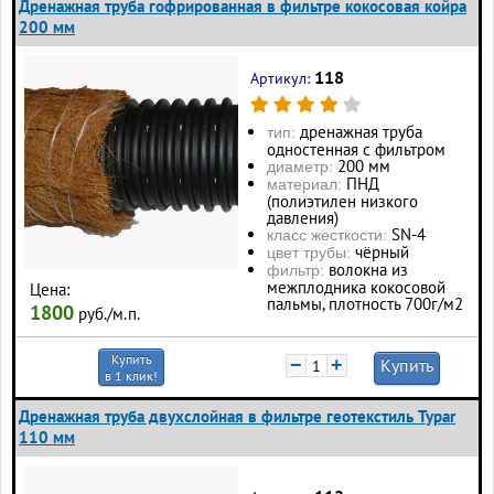
Дренажная труба гофрированная в фильтре кокосовая койра
200 мм
118
Артикул:
дренажная труба
тип:
одностенная с фильтром
200 мм
диаметр:
ПНД
материал:
(полиэтилен низкого
давления)
SN-4
класс жесткости:
чёрный
цвет трубы:
волокна из
фильтр:
межплодника кокосовой
Цена:
пальмы, плотность 700г/м2
1800
руб./м.п.
Купить
−
+
Купить
в 1 клик!
Дренажная труба двухслойная в фильтре геотекстиль Typar
110 мм