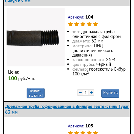
Сибур 63 мм
104
Артикул:
дренажная труба
тип:
одностенная с фильтром
63 мм
диаметр:
ПНД
материал:
(полиэтилен низкого
давления)
SN-4
класс жесткости:
чёрный
цвет трубы:
геотекстиль Сибур
фильтр:
Цена:
100 г/м²
100
руб./м.п.
Купить
−
+
Купить
в 1 клик!
Дренажная труба гофрированная в фильтре геотекстиль Typar
63 мм
105
Артикул: