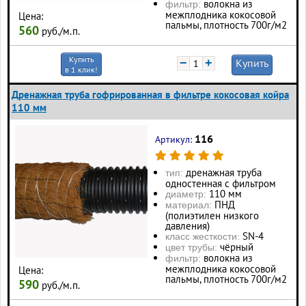
волокна из
фильтр:
межплодника кокосовой
Цена:
пальмы, плотность 700г/м2
560
руб./м.п.
Купить
−
+
Купить
в 1 клик!
Дренажная труба гофрированная в фильтре кокосовая койра
110 мм
116
Артикул:
дренажная труба
тип:
одностенная с фильтром
110 мм
диаметр:
ПНД
материал:
(полиэтилен низкого
давления)
SN-4
класс жесткости:
чёрный
цвет трубы:
волокна из
фильтр:
межплодника кокосовой
Цена:
пальмы, плотность 700г/м2
590
руб./м.п.