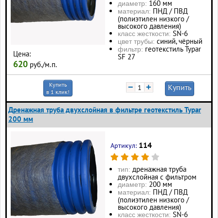
160 мм
диаметр:
ПНД / ПВД
материал:
(полиэтилен низкого /
высокого давления)
SN-6
класс жесткости:
синий, чёрный
цвет трубы:
геотекстиль Typar
фильтр:
Цена:
SF 27
620
руб./м.п.
Купить
−
+
Купить
в 1 клик!
Дренажная труба двухслойная в фильтре геотекстиль Typar
200 мм
114
Артикул:
дренажная труба
тип:
двухслойная с фильтром
200 мм
диаметр:
ПНД / ПВД
материал:
(полиэтилен низкого /
высокого давления)
SN-6
класс жесткости: