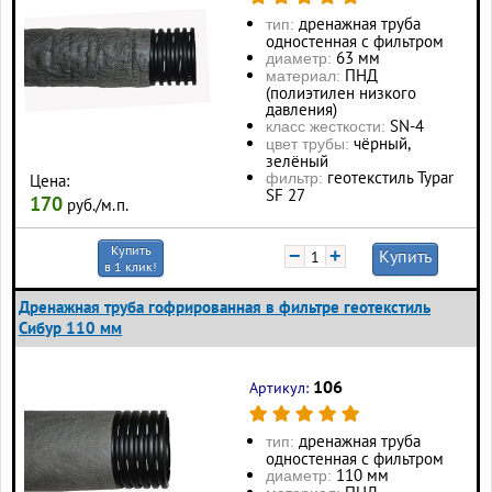
дренажная труба
тип:
одностенная с фильтром
63 мм
диаметр:
ПНД
материал:
(полиэтилен низкого
давления)
SN-4
класс жесткости:
чёрный,
цвет трубы:
зелёный
геотекстиль Typar
фильтр:
Цена:
SF 27
170
руб./м.п.
Купить
−
+
Купить
в 1 клик!
Дренажная труба гофрированная в фильтре геотекстиль
Сибур 110 мм
106
Артикул:
дренажная труба
тип:
одностенная с фильтром
110 мм
диаметр: