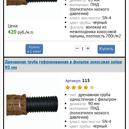
ПНД
материал:
(полиэтилен низкого
давления)
SN-4
класс жесткости:
чёрный
цвет трубы:
Цена:
волокна из
фильтр:
420
межплодника кокосовой
руб./м.п.
пальмы, плотность 700г/м2
Купить
−
+
Купить
в 1 клик!
Дренажная труба гофрированная в фильтре кокосовая койра
90 мм
115
Артикул:
дренажная труба
тип:
одностенная с фильтром
90 мм
диаметр:
ПНД
материал:
(полиэтилен низкого
давления)
SN-4
класс жесткости:
чёрный
цвет трубы: