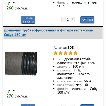
геотекстиль Typar
фильтр:
Цена:
SF 27
260
руб./м.п.
Купить
−
+
Купить
в 1 клик!
Дренажная труба гофрированная в фильтре геотекстиль
Сибур 160 мм
108
Артикул:
дренажная труба
тип:
одностенная с фильтром
160 мм
диаметр:
ПНД
материал:
(полиэтилен низкого
давления)
SN-4
класс жесткости:
чёрный
цвет трубы:
геотекстиль Сибур
фильтр:
Цена:
100 г/м²
270
руб./м.п.
Купить