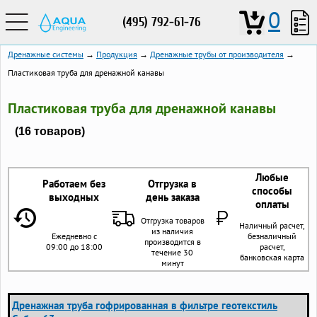
0
(495) 792-61-76
Дренажные системы
→
Продукция
→
Дренажные трубы от производителя
→
Пластиковая труба для дренажной канавы
Пластиковая труба для дренажной канавы
(16 товаров)
Любые
Работаем без
Отгрузка в
способы
выходных
день заказа
оплаты
Отгрузка товаров
Наличный расчет,
из наличия
Ежедневно с
безналичный
производится в
09:00 до 18:00
расчет,
течение 30
банковская карта
минут
Дренажная труба гофрированная в фильтре геотекстиль