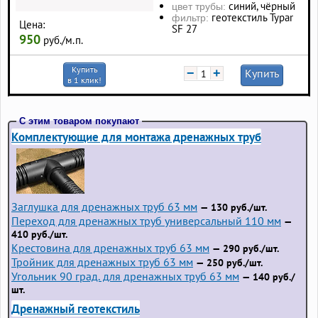
синий, чёрный
цвет трубы:
геотекстиль Typar
фильтр:
Цена:
SF 27
950
руб./м.п.
Купить
−
+
Купить
в 1 клик!
С этим товаром покупают
Комплектующие для монтажа дренажных труб
Заглушка для дренажных труб 63 мм
— 130 руб./шт.
Переход для дренажных труб универсальный 110 мм
—
410 руб./шт.
Крестовина для дренажных труб 63 мм
— 290 руб./шт.
Тройник для дренажных труб 63 мм
— 250 руб./шт.
Угольник 90 град. для дренажных труб 63 мм
— 140 руб./
шт.
Дренажный геотекстиль