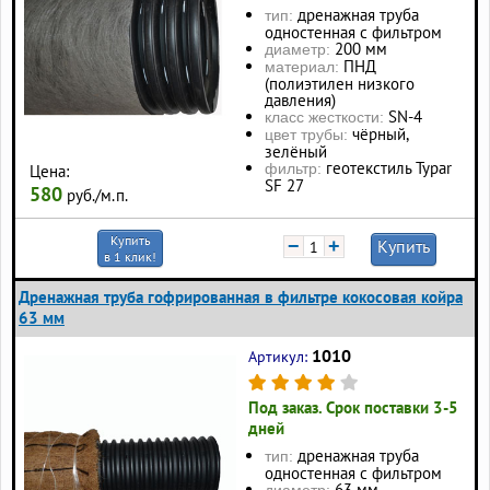
дренажная труба
тип:
одностенная с фильтром
200 мм
диаметр:
ПНД
материал:
(полиэтилен низкого
давления)
SN-4
класс жесткости:
чёрный,
цвет трубы:
зелёный
геотекстиль Typar
фильтр:
Цена:
SF 27
580
руб./м.п.
Купить
−
+
Купить
в 1 клик!
Дренажная труба гофрированная в фильтре кокосовая койра
63 мм
1010
Артикул:
Под заказ. Срок поставки 3-5
дней
дренажная труба
тип:
одностенная с фильтром
63 мм
диаметр: