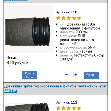
110
Артикул:
дренажная труба
тип:
одностенная с фильтром
200 мм
диаметр:
ПНД
материал:
(полиэтилен низкого
давления)
SN-4
класс жесткости:
чёрный
цвет трубы:
геотекстиль Сибур
фильтр:
Цена:
100 г/м²
440
руб./м.п.
Купить
−
+
Купить
в 1 клик!
Дренажная труба гофрированная в фильтре геотекстиль Typar
200 мм
111
Артикул: