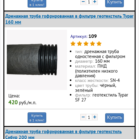
−
+
Купить
в 1 клик!
Дренажная труба гофрированная в фильтре геотекстиль Typar
160 мм
109
Артикул:
дренажная труба
тип:
одностенная с фильтром
160 мм
диаметр:
ПНД
материал:
(полиэтилен низкого
давления)
SN-4
класс жесткости:
чёрный,
цвет трубы:
зелёный
геотекстиль Typar
фильтр:
Цена:
SF 27
420
руб./м.п.
Купить
−
+
Купить
в 1 клик!
Дренажная труба гофрированная в фильтре геотекстиль
Сибур 200 мм