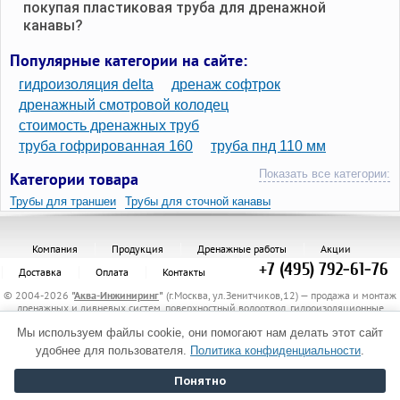
покупая пластиковая труба для дренажной
канавы?
Популярные категории на сайте:
гидроизоляция delta
дренаж софтрок
дренажный смотровой колодец
стоимость дренажных труб
труба гофрированная 160
труба пнд 110 мм
Показать все категории:
Категории товара
Трубы для траншеи
Трубы для сточной канавы
Трубы для стока воды в канаве
Трубы для ливневых канав
Компания
Продукция
Дренажные работы
Акции
Трубы для канавы пластиковые
Трубы для канавы на дачу
+7 (495) 792-61-76
Доставка
Оплата
Контакты
Трубы для канавы
Трубы для дренажной канавы
© 2004-2026
"
Аква-Инжиниринг
"
(г.Москва, ул.Зенитчиков,12) — продажа и монтаж
дренажных и ливневых систем, поверхностный водоотвод, гидроизоляционные
материалы, канализационные трубы и комплектующие, защитные трубы, материалы
Трубы для дренажа в канаву
Трубы для водосточной канавы
Мы используем файлы cookie, они помогают нам делать этот сайт
для укрепления грунта, электрообогрев трубопроводов.
Политика обработки персональных данных
удобнее для пользователя.
Политика конфиденциальности
.
Трубы водоотводная в канаву
Трубы в кюветы
Понятно
Полутрубы для канавы