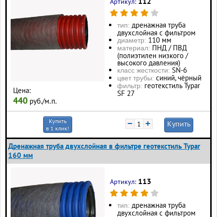
112
Артикул:
дренажная труба
тип:
двухслойная с фильтром
110 мм
диаметр:
ПНД / ПВД
материал:
(полиэтилен низкого /
высокого давления)
SN-6
класс жесткости:
синий, чёрный
цвет трубы:
геотекстиль Typar
фильтр:
Цена:
SF 27
440
руб./м.п.
Купить
−
+
Купить
в 1 клик!
Дренажная труба двухслойная в фильтре геотекстиль Typar
160 мм
113
Артикул:
дренажная труба
тип:
двухслойная с фильтром