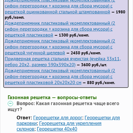
сифон-перегородки + корзина для сбора мусора) с
решеткой оцинкованной стальной штампованной
— 1980
руб./комп.
Дождеприемник пластиковый укомплектованный (2
сифон-перегородки + корзина для сбора мусора) с
решеткой пластиковой
— 1300 руб./комп.
Дождеприемник пластиковый укомплектованный (2
сифон-перегородки + корзина для сбора мусора) с
решеткой чугунной щелевой
— 2450 руб./комп.
Придверная решетка стальная ячеистая (ячейка 33x11,
ребро 20x2, размер 590x390x20)
— 3600 руб./шт.
Дождеприемник пластиковый укомплектованный (2
сифон-перегородки + корзина для сбора мусора) с
решеткой пластиковой 20х20х20 см
— 880 руб./комп.
Газонная решетка — вопросы-ответы
Вопрос:
Какая газонная решетка чаще всего
ищут?
Ответ:
Георешетки для дорог
;
Георешетки для
парковки
;
Георешетка для укрепления
склонов
;
Георешетки 40х40