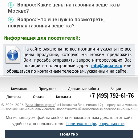
Вопрос:
Какие цены на газонная решетка в
Москве?
Вопрос:
Что еще нужно посмотреть,
покупая газонная решетка?
Информация для посетителей:
На сайте заявлены не все позиции и указаны не все
цены продукции, которую мы можем предложить
Вам, просьба отправлять запрос интересующих Вас
позиций на электронный адрес
info@aqua-e.ru
или
обращаться по контактным телефонам, указанным на сайте.
Компания
Продукция
Дренажные работы
Акции
+7 (495) 792-61-76
Доставка
Оплата
Контакты
© 2004-2026
"
Аква-Инжиниринг
"
(г.Москва, ул.Зенитчиков,12) — продажа и монтаж
дренажных и ливневых систем, поверхностный водоотвод, гидроизоляционные
материалы, канализационные трубы и комплектующие, защитные трубы, материалы
Мы используем файлы cookie, они помогают нам делать этот сайт
для укрепления грунта, электрообогрев трубопроводов.
Политика обработки персональных данных
удобнее для пользователя.
Политика конфиденциальности
.
Понятно