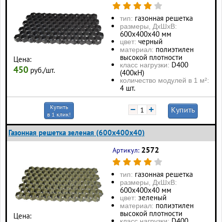
газонная решетка
тип:
размеры, ДхШхВ:
600х400х40 мм
черный
цвет:
полиэтилен
материал:
высокой плотности
Цена:
D400
класс нагрузки:
450
руб./шт.
(400кН)
количество модулей в 1 м²:
4 шт.
Купить
−
+
Купить
в 1 клик!
Газонная решетка зеленая (600х400х40)
2572
Артикул:
газонная решетка
тип:
размеры, ДхШхВ:
600х400х40 мм
зеленый
цвет:
полиэтилен
материал:
высокой плотности
Цена:
D400
класс нагрузки: