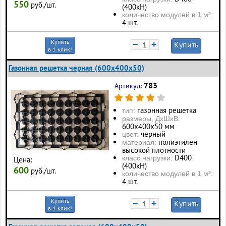
550
руб./шт.
(400кН)
количество модулей в 1 м²:
4 шт.
Купить
−
+
Купить
в 1 клик!
Газонная решетка черная (600х400х50)
783
Артикул:
газонная решетка
тип:
размеры, ДхШхВ:
600х400х50 мм
черный
цвет:
полиэтилен
материал:
высокой плотности
D400
класс нагрузки:
Цена:
(400кН)
600
руб./шт.
количество модулей в 1 м²:
4 шт.
Купить
−
+
Купить
в 1 клик!