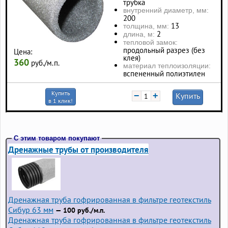
трубка
внутренний диаметр, мм:
200
13
толщина, мм:
2
длина, м:
тепловой замок:
продольный разрез (без
Цена:
клея)
360
руб./м.п.
материал теплоизоляции:
вспененный полиэтилен
Купить
−
+
Купить
в 1 клик!
С этим товаром покупают
Дренажные трубы от производителя
Дренажная труба гофрированная в фильтре геотекстиль
Сибур 63 мм
— 100 руб./м.п.
Дренажная труба гофрированная в фильтре геотекстиль