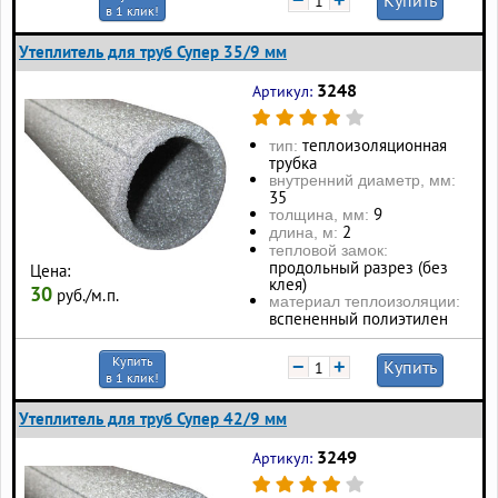
−
+
Купить
в 1 клик!
Утеплитель для труб Супер 35/9 мм
3248
Артикул:
теплоизоляционная
тип:
трубка
внутренний диаметр, мм:
35
9
толщина, мм:
2
длина, м:
тепловой замок:
продольный разрез (без
Цена:
клея)
30
руб./м.п.
материал теплоизоляции:
вспененный полиэтилен
Купить
−
+
Купить
в 1 клик!
Утеплитель для труб Супер 42/9 мм
3249
Артикул: