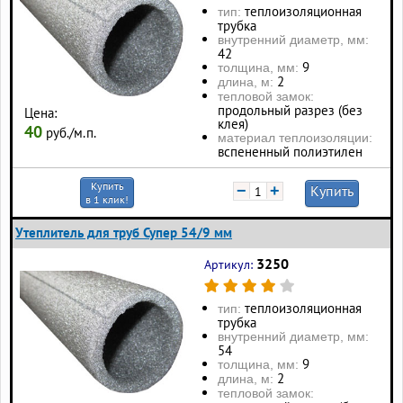
теплоизоляционная
тип:
трубка
внутренний диаметр, мм:
42
9
толщина, мм:
2
длина, м:
тепловой замок:
продольный разрез (без
Цена:
клея)
40
руб./м.п.
материал теплоизоляции:
вспененный полиэтилен
Купить
−
+
Купить
в 1 клик!
Утеплитель для труб Супер 54/9 мм
3250
Артикул:
теплоизоляционная
тип:
трубка
внутренний диаметр, мм:
54
9
толщина, мм:
2
длина, м:
тепловой замок: