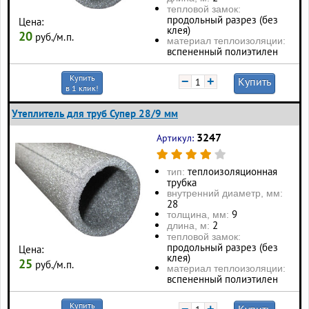
тепловой замок:
продольный разрез (без
Цена:
клея)
20
руб./м.п.
материал теплоизоляции:
вспененный полиэтилен
Купить
−
+
Купить
в 1 клик!
Утеплитель для труб Супер 28/9 мм
3247
Артикул:
теплоизоляционная
тип:
трубка
внутренний диаметр, мм:
28
9
толщина, мм:
2
длина, м:
тепловой замок:
продольный разрез (без
Цена:
клея)
25
руб./м.п.
материал теплоизоляции:
вспененный полиэтилен
Купить