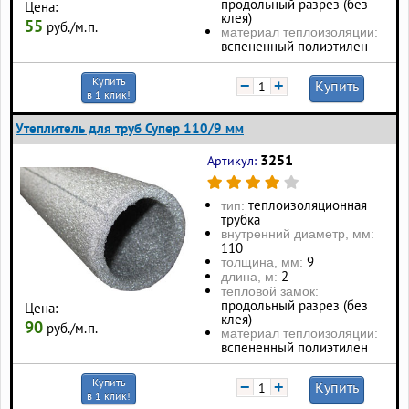
продольный разрез (без
Цена:
клея)
55
руб./м.п.
материал теплоизоляции:
вспененный полиэтилен
Купить
−
+
Купить
в 1 клик!
Утеплитель для труб Супер 110/9 мм
3251
Артикул:
теплоизоляционная
тип:
трубка
внутренний диаметр, мм:
110
9
толщина, мм:
2
длина, м:
тепловой замок:
продольный разрез (без
Цена:
клея)
90
руб./м.п.
материал теплоизоляции:
вспененный полиэтилен
Купить
−
+
Купить
в 1 клик!