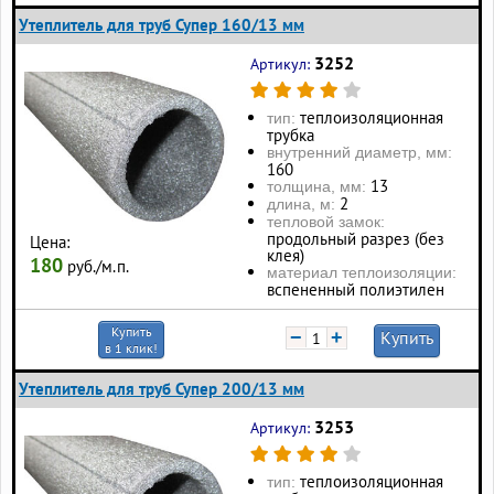
Утеплитель для труб Супер 160/13 мм
3252
Артикул:
теплоизоляционная
тип:
трубка
внутренний диаметр, мм:
160
13
толщина, мм:
2
длина, м:
тепловой замок:
продольный разрез (без
Цена:
клея)
180
руб./м.п.
материал теплоизоляции:
вспененный полиэтилен
Купить
−
+
Купить
в 1 клик!
Утеплитель для труб Супер 200/13 мм
3253
Артикул:
теплоизоляционная
тип: