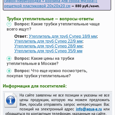
сифон-перегородки + корзина для сбора мусора) с
решеткой пластиковой 20х20х20 см
— 880 руб./комп.
Трубки утеплительные — вопросы-ответы
Вопрос:
Какие трубки утеплительные чаще
всего ищут?
Ответ:
Утеплитель для труб Супер 18/9 мм
;
Утеплитель для труб Супер 22/9 мм
;
Утеплитель для труб Супер 28/9 мм
;
Утеплитель для труб Супер 35/9 мм
Вопрос:
Какие цены на трубки
утеплительные в Москве?
Вопрос:
Что еще нужно посмотреть,
покупая трубки утеплительные?
Информация для посетителей:
На сайте заявлены не все позиции и указаны не все
цены продукции, которую мы можем предложить
Вам, просьба отправлять запрос интересующих Вас
позиций на электронный адрес
info@aqua-e.ru
или
обращаться по контактным телефонам, указанным на сайте.