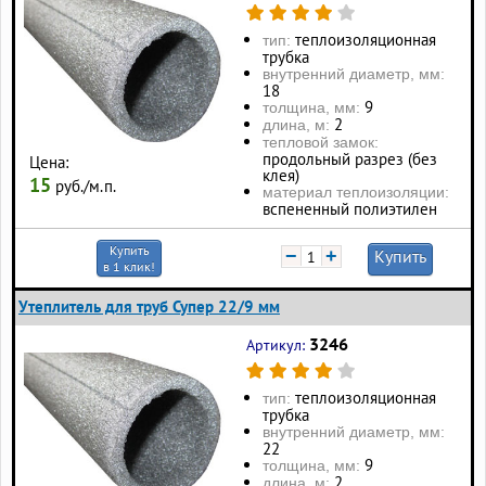
теплоизоляционная
тип:
трубка
внутренний диаметр, мм:
18
9
толщина, мм:
2
длина, м:
тепловой замок:
продольный разрез (без
Цена:
клея)
15
руб./м.п.
материал теплоизоляции:
вспененный полиэтилен
Купить
−
+
Купить
в 1 клик!
Утеплитель для труб Супер 22/9 мм
3246
Артикул:
теплоизоляционная
тип:
трубка
внутренний диаметр, мм:
22
9
толщина, мм:
2
длина, м: