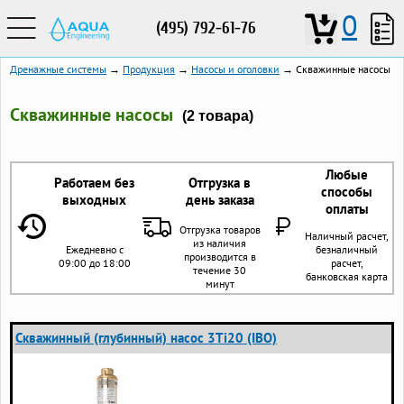
0
(495) 792-61-76
Дренажные системы
→
Продукция
→
Насосы и оголовки
→ Скважинные насосы
Скважинные насосы
(2 товара)
Любые
Работаем без
Отгрузка в
способы
выходных
день заказа
оплаты
Отгрузка товаров
Наличный расчет,
из наличия
Ежедневно с
безналичный
производится в
09:00 до 18:00
расчет,
течение 30
банковская карта
минут
Скважинный (глубинный) насос 3Ti20 (IBO)