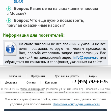
(IBO)
Вопрос:
Какие цены на скважинные насосы
в Москве?
Вопрос:
Что еще нужно посмотреть,
покупая скважинные насосы?
Информация для посетителей:
На сайте заявлены не все позиции и указаны не все
цены продукции, которую мы можем предложить
Вам, просьба отправлять запрос интересующих Вас
позиций на электронный адрес
info@aqua-e.ru
или
обращаться по контактным телефонам, указанным на сайте.
Компания
Продукция
Дренажные работы
Акции
+7 (495) 792-61-76
Доставка
Оплата
Контакты
© 2004-2026
"
Аква-Инжиниринг
"
(г.Москва, ул.Зенитчиков,12) — продажа и монтаж
дренажных и ливневых систем, поверхностный водоотвод, гидроизоляционные
материалы, канализационные трубы и комплектующие, защитные трубы, материалы
Мы используем файлы cookie, они помогают нам делать этот сайт
для укрепления грунта, электрообогрев трубопроводов.
Политика обработки персональных данных
удобнее для пользователя.
Политика конфиденциальности
.