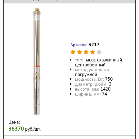
3217
Артикул:
насос скважинный
тип:
центробежный
метод установки:
погружной
750
мощность, Вт:
3
диаметр, дюйм:
1420
высота, мм:
74
ширина, мм:
Цена:
36370
руб./шт.