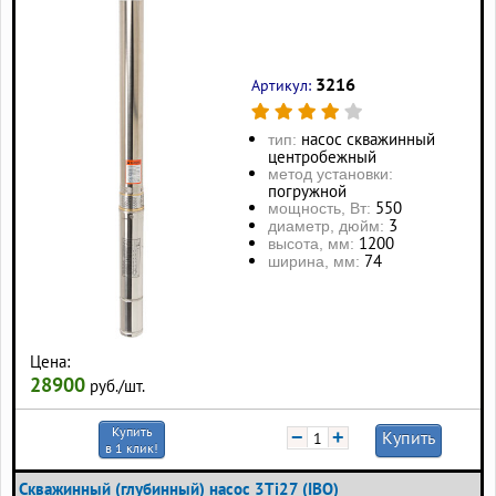
3216
Артикул:
насос скважинный
тип:
центробежный
метод установки:
погружной
550
мощность, Вт:
3
диаметр, дюйм:
1200
высота, мм:
74
ширина, мм:
Цена:
28900
руб./шт.
Купить
−
+
Купить
в 1 клик!
Скважинный (глубинный) насос 3Ti27 (IBO)