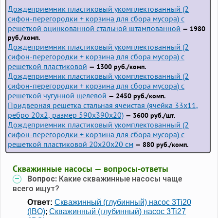
Дождеприемник пластиковый укомплектованный (2
сифон-перегородки + корзина для сбора мусора) с
решеткой оцинкованной стальной штампованной
— 1980
руб./комп.
Дождеприемник пластиковый укомплектованный (2
сифон-перегородки + корзина для сбора мусора) с
решеткой пластиковой
— 1300 руб./комп.
Дождеприемник пластиковый укомплектованный (2
сифон-перегородки + корзина для сбора мусора) с
решеткой чугунной щелевой
— 2450 руб./комп.
Придверная решетка стальная ячеистая (ячейка 33x11,
ребро 20x2, размер 590x390x20)
— 3600 руб./шт.
Дождеприемник пластиковый укомплектованный (2
сифон-перегородки + корзина для сбора мусора) с
решеткой пластиковой 20х20х20 см
— 880 руб./комп.
Скважинные насосы — вопросы-ответы
Вопрос:
Какие скважинные насосы чаще
всего ищут?
Ответ:
Скважинный (глубинный) насос 3Ti20
(IBO)
;
Скважинный (глубинный) насос 3Ti27