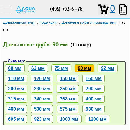
0
(495) 792-61-76
Дренажные системы
→
Продукция
→
Дренажные трубы от производителя
→ 90
мм
Дренажные трубы 90 мм
(1 товар)
Диаметр:
60 мм
63 мм
75 мм
90 мм
92 мм
110 мм
126 мм
150 мм
160 мм
200 мм
230 мм
250 мм
290 мм
315 мм
340 мм
368 мм
400 мм
460 мм
500 мм
575 мм
630 мм
695 мм
923 мм
1000 мм
1200 мм