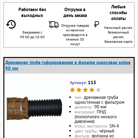
Любые
Работаем без
Отгрузка в
способы
выходных
день заказа
оплаты
Отгрузка товаров
Наличный расчет,
из наличия
Ежедневно с
безналичный
производится в
09:00 до 18:00
расчет,
течение 30
банковская карта
минут
Дренажная труба гофрированная в фильтре кокосовая койра
90 мм
115
Артикул:
дренажная труба
тип:
одностенная с фильтром
90 мм
диаметр:
ПНД
материал:
(полиэтилен низкого
давления)
SN-4
класс жесткости:
чёрный
цвет трубы:
волокна из
фильтр: