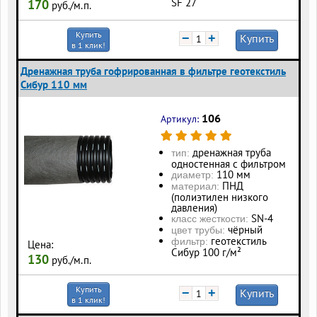
SF 27
170
руб./м.п.
Купить
−
+
Купить
в 1 клик!
Дренажная труба гофрированная в фильтре геотекстиль
Сибур 110 мм
106
Артикул:
дренажная труба
тип:
одностенная с фильтром
110 мм
диаметр:
ПНД
материал:
(полиэтилен низкого
давления)
SN-4
класс жесткости:
чёрный
цвет трубы:
геотекстиль
фильтр:
Цена:
Сибур 100 г/м²
130
руб./м.п.
Купить
−
+
Купить
в 1 клик!