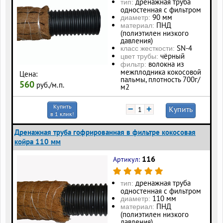
дренажная труба
тип:
одностенная с фильтром
90 мм
диаметр:
ПНД
материал:
(полиэтилен низкого
давления)
SN-4
класс жесткости:
чёрный
цвет трубы:
волокна из
фильтр:
межплодника кокосовой
Цена:
пальмы, плотность 700г/
560
руб./м.п.
м2
Купить
−
+
Купить
в 1 клик!
Дренажная труба гофрированная в фильтре кокосовая
койра 110 мм
116
Артикул:
дренажная труба
тип:
одностенная с фильтром
110 мм
диаметр:
ПНД
материал:
(полиэтилен низкого
давления)