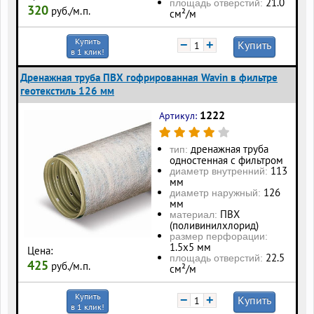
21.0
площадь отверстий:
320
руб./м.п.
см²/м
Купить
−
+
Купить
в 1 клик!
Дренажная труба ПВХ гофрированная Wavin в фильтре
геотекстиль 126 мм
1222
Артикул:
дренажная труба
тип:
одностенная с фильтром
113
диаметр внутренний:
мм
126
диаметр наружный:
мм
ПВХ
материал:
(поливинилхлорид)
размер перфорации:
1.5х5 мм
Цена:
22.5
площадь отверстий:
425
руб./м.п.
см²/м
Купить
−
+
Купить
в 1 клик!