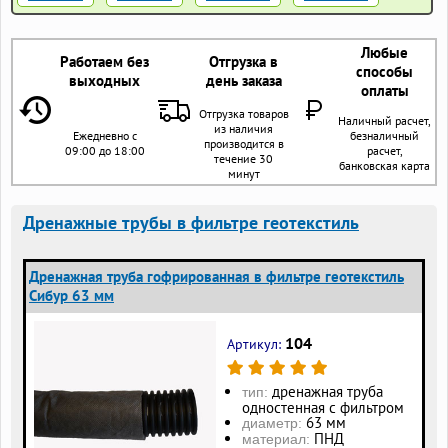
Любые
Работаем без
Отгрузка в
способы
выходных
день заказа
оплаты
Отгрузка товаров
Наличный расчет,
из наличия
Ежедневно с
безналичный
производится в
09:00 до 18:00
расчет,
течение 30
банковская карта
минут
Дренажные трубы в фильтре геотекстиль
Дренажная труба гофрированная в фильтре геотекстиль
Сибур 63 мм
104
Артикул:
дренажная труба
тип:
одностенная с фильтром
63 мм
диаметр:
ПНД
материал: