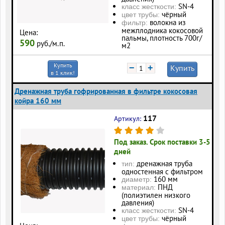
SN-4
класс жесткости:
чёрный
цвет трубы:
волокна из
фильтр:
межплодника кокосовой
Цена:
пальмы, плотность 700г/
590
руб./м.п.
м2
Купить
−
+
Купить
в 1 клик!
Дренажная труба гофрированная в фильтре кокосовая
койра 160 мм
117
Артикул:
Под заказ. Срок поставки 3-5
дней
дренажная труба
тип:
одностенная с фильтром
160 мм
диаметр:
ПНД
материал:
(полиэтилен низкого
давления)
SN-4
класс жесткости:
чёрный
цвет трубы: