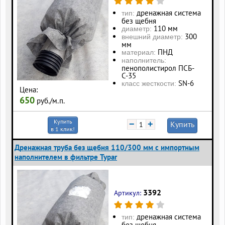
дренажная система
тип:
без щебня
110 мм
диаметр:
300
внешний диаметр:
мм
ПНД
материал:
наполнитель:
пенополистирол ПСБ-
С-35
SN-6
класс жесткости:
Цена:
650
руб./м.п.
Купить
−
+
Купить
в 1 клик!
Дренажная труба без щебня 110/300 мм с импортным
наполнителем в фильтре Typar
3392
Артикул:
дренажная система
тип:
без щебня