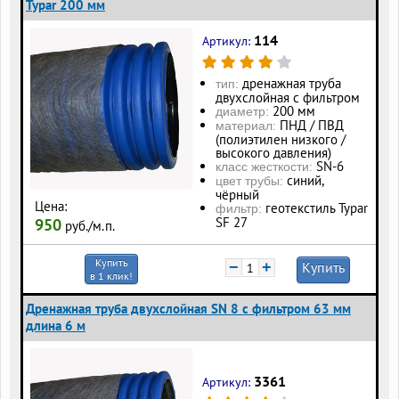
Typar 200 мм
114
Артикул:
дренажная труба
тип:
двухслойная с фильтром
200 мм
диаметр:
ПНД / ПВД
материал:
(полиэтилен низкого /
высокого давления)
SN-6
класс жесткости:
синий,
цвет трубы:
чёрный
Цена:
геотекстиль Typar
фильтр:
SF 27
950
руб./м.п.
Купить
−
+
Купить
в 1 клик!
Дренажная труба двухслойная SN 8 с фильтром 63 мм
длина 6 м
3361
Артикул: