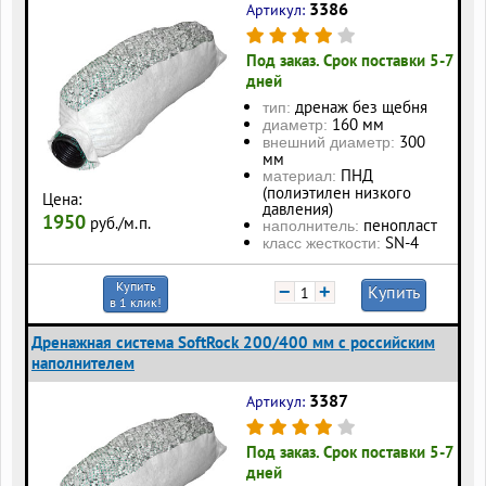
3386
Артикул:
Под заказ. Срок поставки 5-7
дней
дренаж без щебня
тип:
160 мм
диаметр:
300
внешний диаметр:
мм
ПНД
материал:
(полиэтилен низкого
Цена:
давления)
1950
руб./м.п.
пенопласт
наполнитель:
SN-4
класс жесткости:
Купить
−
+
Купить
в 1 клик!
Дренажная система SoftRock 200/400 мм c российским
наполнителем
3387
Артикул:
Под заказ. Срок поставки 5-7
дней