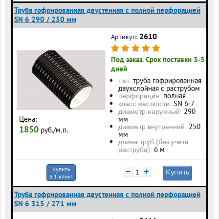
Труба гофрированная двустенная с полной перфорацией
SN 6 290 / 250 мм
2610
Артикул:
Под заказ. Срок поставки 3-5
дней
труба гофрированная
тип:
двухслойная с раструбом
полная
перфорация:
SN 6-7
класс жесткости:
290
диаметр наружный:
Цена:
мм
250
диаметр внутренний:
1850
руб./м.п.
мм
длина труб (без учета
6 м
раструба):
Купить
−
+
Купить
в 1 клик!
Труба гофрированная двустенная с полной перфорацией
SN 6 315 / 271 мм