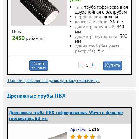
труба гофрированная
тип:
двухслойная с раструбом
полная
перфорация:
SN 6-7
класс жесткости:
340
диаметр наружный:
Цена:
мм
300
диаметр внутренний:
2450
руб./м.п.
мм
длина труб (без учета
6 м
раструба):
Купить
−
+
Купить
в 1 клик!
Полный прайс-лист по данному товару смотрите тут
Дренажные трубы ПВХ
Дренажная труба ПВХ гофрированная Wavin в фильтре
геотекстиль 60 мм
1219
Артикул: