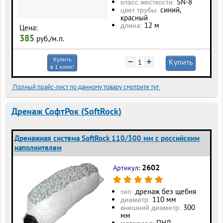
SN-8
класс жесткости:
синий,
цвет трубы:
красный
12 м
длина:
Цена:
385
руб./м.п.
Купить
−
+
Купить
в 1 клик!
Полный прайс-лист по данному товару смотрите тут
Дренаж СофтРок (SoftRock)
Дренажная система SoftRock 110/300 мм с российским
наполнителем
2602
Артикул:
дренаж без щебня
тип:
110 мм
диаметр:
300
внешний диаметр:
мм
ПНД