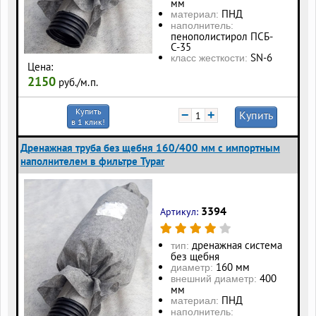
мм
ПНД
материал:
наполнитель:
пенополистирол ПСБ-
С-35
SN-6
класс жесткости:
Цена:
2150
руб./м.п.
Купить
−
+
Купить
в 1 клик!
Дренажная труба без щебня 160/400 мм с импортным
наполнителем в фильтре Typar
3394
Артикул:
дренажная система
тип:
без щебня
160 мм
диаметр:
400
внешний диаметр:
мм
ПНД
материал:
наполнитель: