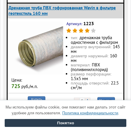
Дренажная труба ПВХ гофрированная Wavin в фильтре
геотекстиль 160 мм
1223
Артикул:
дренажная труба
тип:
одностенная с фильтром
145
диаметр внутренний:
мм
160
диаметр наружный:
мм
ПВХ
материал:
(поливинилхлорид)
размер перфорации:
1.5х5 мм
Цена:
22.5
площадь отверстий:
725
руб./м.п.
см²/м
Купить
−
+
Купить
в 1 клик!
Мы используем файлы cookie, они помогают нам делать этот сайт
удобнее для пользователя.
Политика конфиденциальности
.
Полный прайс-лист по данному товару смотрите тут
Понятно
Дренажные трубы ПНД