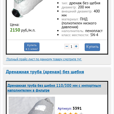
дренаж без щебня
тип:
200 мм
диаметр:
400
внешний диаметр:
мм
ПНД
материал:
(полиэтилен низкого
Цена:
давления)
2150
руб./м.п.
пенопласт
наполнитель:
SN-4
класс жесткости:
Купить
−
+
Купить
в 1 клик!
Полный прайс-лист по данному товару смотрите тут
Дренажная труба (дренаж) без щебня
Дренажная труба без щебня 110/300 мм с импортным
наполнителем в фильтре
3391
Артикул: