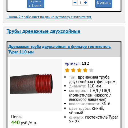
Купить
−
+
Купить
в 1 клик!
Полный прайс-лист по данному товару смотрите тут
Трубы дренажные двухслойные
Дренажная труба двухслойная в фильтре геотекстиль
Typar 110 мм
112
Артикул:
дренажная труба
тип:
двухслойная с фильтром
110 мм
диаметр:
ПНД / ПВД
материал:
(полиэтилен низкого /
высокого давления)
SN-6
класс жесткости:
синий,
цвет трубы:
чёрный
Цена:
геотекстиль Typar
фильтр:
SF 27
440
руб./м.п.