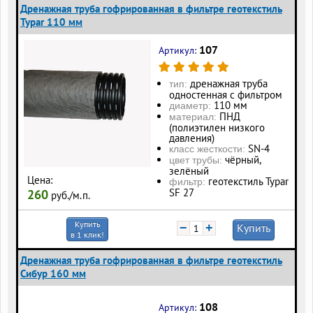
Дренажная труба гофрированная в фильтре геотекстиль
Typar 110 мм
107
Артикул:
дренажная труба
тип:
одностенная с фильтром
110 мм
диаметр:
ПНД
материал:
(полиэтилен низкого
давления)
SN-4
класс жесткости:
чёрный,
цвет трубы:
зелёный
Цена:
геотекстиль Typar
фильтр:
SF 27
260
руб./м.п.
Купить
−
+
Купить
в 1 клик!
Дренажная труба гофрированная в фильтре геотекстиль
Сибур 160 мм
108
Артикул: