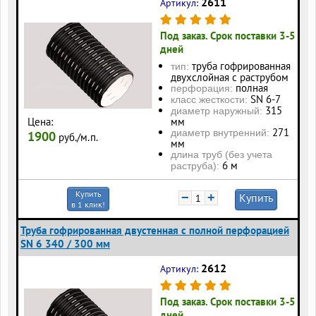
2611
Артикул:
Под заказ. Срок поставки 3-5
дней
труба гофрированная
тип:
двухслойная с раструбом
полная
перфорация:
SN 6-7
класс жесткости:
315
диаметр наружный:
Цена:
мм
271
диаметр внутренний:
1900
руб./м.п.
мм
длина труб (без учета
6 м
раструба):
Купить
−
+
Купить
в 1 клик!
Труба гофрированная двустенная с полной перфорацией
SN 6 340 / 300 мм
2612
Артикул:
Под заказ. Срок поставки 3-5
дней