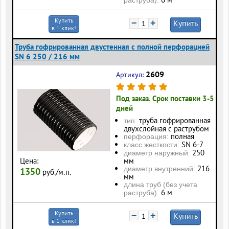
раструба):
Купить
−
+
Купить
в 1 клик!
Труба гофрированная двустенная с полной перфорацией
SN 6 250 / 216 мм
2609
Артикул:
Под заказ. Срок поставки 3-5
дней
труба гофрированная
тип:
двухслойная с раструбом
полная
перфорация:
SN 6-7
класс жесткости:
250
диаметр наружный:
Цена:
мм
216
диаметр внутренний:
1350
руб./м.п.
мм
длина труб (без учета
6 м
раструба):
Купить
−
+
Купить
в 1 клик!