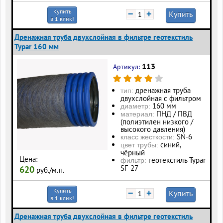
Купить
−
+
Купить
в 1 клик!
Дренажная труба двухслойная в фильтре геотекстиль
Typar 160 мм
113
Артикул:
дренажная труба
тип:
двухслойная с фильтром
160 мм
диаметр:
ПНД / ПВД
материал:
(полиэтилен низкого /
высокого давления)
SN-6
класс жесткости:
синий,
цвет трубы:
чёрный
Цена:
геотекстиль Typar
фильтр:
SF 27
620
руб./м.п.
Купить
−
+
Купить
в 1 клик!
Дренажная труба двухслойная в фильтре геотекстиль