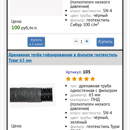
(полиэтилен низкого
давления)
SN-4
класс жесткости:
чёрный
цвет трубы:
геотекстиль
фильтр:
Цена:
Сибур 100 г/м²
100
руб./м.п.
Купить
−
+
Купить
в 1 клик!
Дренажная труба гофрированная в фильтре геотекстиль
Typar 63 мм
105
Артикул:
дренажная труба
тип:
одностенная с фильтром
63 мм
диаметр:
ПНД
материал:
(полиэтилен низкого
давления)
SN-4
класс жесткости:
чёрный,
цвет трубы:
зелёный
Цена:
геотекстиль Typar
фильтр: