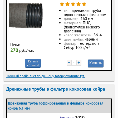
дренажная труба
тип:
одностенная с фильтром
160 мм
диаметр:
ПНД
материал:
(полиэтилен низкого
давления)
SN-4
класс жесткости:
чёрный
цвет трубы:
геотекстиль
фильтр:
Цена:
Сибур 100 г/м²
270
руб./м.п.
Купить
−
+
Купить
в 1 клик!
Полный прайс-лист по данному товару смотрите тут
Дренажные трубы в фильтре кокосовая койра
Дренажная труба гофрированная в фильтре кокосовая
койра 63 мм
1010
Артикул: