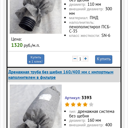
110 мм
диаметр:
300
внешний диаметр:
мм
ПНД
материал:
наполнитель:
пенополистирол ПСБ-
С-35
SN-6
класс жесткости:
Цена:
1320
руб./м.п.
Купить
−
+
Купить
в 1 клик!
Дренажная труба без щебня 160/400 мм с импортным
наполнителем в фильтре
3393
Артикул:
дренажная система
тип:
без щебня
160 мм
диаметр:
400
внешний диаметр: