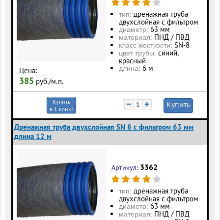
дренажная труба
тип:
двухслойная с фильтром
63 мм
диаметр:
ПНД / ПВД
материал:
SN-8
класс жесткости:
синий,
цвет трубы:
красный
6 м
длина:
Цена:
385
руб./м.п.
Купить
−
+
Купить
в 1 клик!
Дренажная труба двухслойная SN 8 с фильтром 63 мм
длина 12 м
3362
Артикул:
дренажная труба
тип:
двухслойная с фильтром
63 мм
диаметр:
ПНД / ПВД
материал: