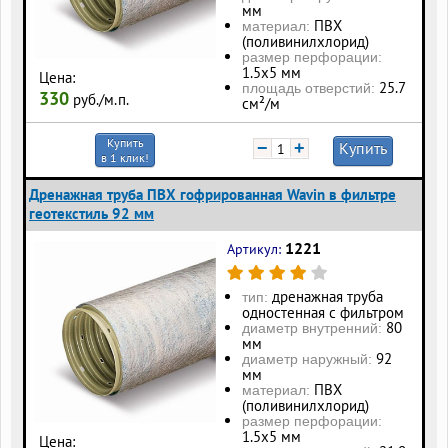
мм
ПВХ
материал:
(поливинилхлорид)
размер перфорации:
1.5х5 мм
Цена:
25.7
площадь отверстий:
330
руб./м.п.
см²/м
Купить
−
+
Купить
в 1 клик!
Дренажная труба ПВХ гофрированная Wavin в фильтре
геотекстиль 92 мм
1221
Артикул:
дренажная труба
тип:
одностенная с фильтром
80
диаметр внутренний:
мм
92
диаметр наружный:
мм
ПВХ
материал:
(поливинилхлорид)
размер перфорации:
1.5х5 мм
Цена: