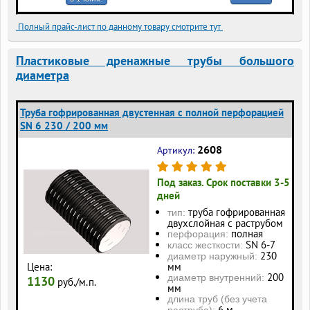
Полный прайс-лист по данному товару смотрите тут
Пластиковые дренажные трубы большого
диаметра
Труба гофрированная двустенная с полной перфорацией
SN 6 230 / 200 мм
2608
Артикул:
Под заказ. Срок поставки 3-5
дней
труба гофрированная
тип:
двухслойная с раструбом
полная
перфорация:
SN 6-7
класс жесткости:
230
диаметр наружный:
Цена:
мм
200
диаметр внутренний:
1130
руб./м.п.
мм
длина труб (без учета
6 м