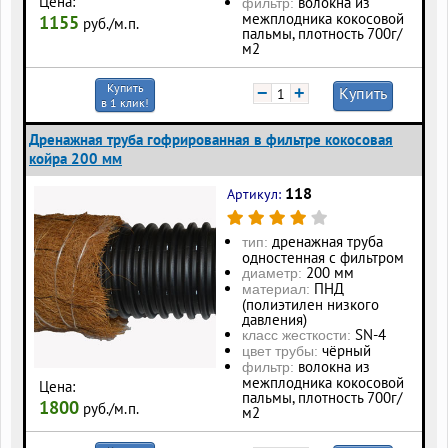
Цена:
волокна из
фильтр:
межплодника кокосовой
1155
руб./м.п.
пальмы, плотность 700г/
м2
Купить
−
+
Купить
в 1 клик!
Дренажная труба гофрированная в фильтре кокосовая
койра 200 мм
118
Артикул:
дренажная труба
тип:
одностенная с фильтром
200 мм
диаметр:
ПНД
материал:
(полиэтилен низкого
давления)
SN-4
класс жесткости:
чёрный
цвет трубы:
волокна из
фильтр:
межплодника кокосовой
Цена:
пальмы, плотность 700г/
1800
руб./м.п.
м2