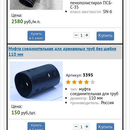
пенополистирол ПСБ-
С-35
SN-6
класс жесткости:
Цена:
2580
руб./м.п.
Купить
−
+
Купить
в 1 клик!
Муфта соединительная для дренажных труб без щебня
110 мм
3395
Артикул:
муфта
тип:
соединительная для труб
110 мм
диаметр:
Россия
производитель:
Цена:
150
руб./шт.
Купить
−
+
Купить
в 1 клик!