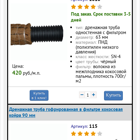
Под заказ. Срок поставки 3-5
дней
дренажная труба
тип:
одностенная с фильтром
63 мм
диаметр:
ПНД
материал:
(полиэтилен низкого
давления)
SN-4
класс жесткости:
чёрный
цвет трубы:
Цена:
волокна из
фильтр:
межплодника кокосовой
420
руб./м.п.
пальмы, плотность 700г/
м2
Купить
−
+
Купить
в 1 клик!
Дренажная труба гофрированная в фильтре кокосовая
койра 90 мм
115
Артикул: