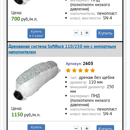
материал:
(полиэтилен низкого
давления)
Цена:
пенопласт
наполнитель:
SN-4
700
класс жесткости:
руб./м.п.
Купить
−
+
Купить
в 1 клик!
Дренажная система SoftRock 110/250 мм с импортным
наполнителем
2603
Артикул:
дренаж без щебня
тип:
110 мм
диаметр:
250
внешний диаметр:
мм
ПНД
материал:
(полиэтилен низкого
давления)
Цена:
пенопласт
наполнитель:
SN-4
1150
класс жесткости:
руб./м.п.
Купить
−
+
Купить