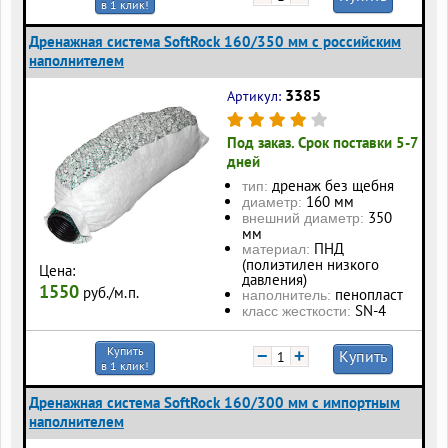
в 1 клик!
Дренажная система SoftRock 160/350 мм c российским
наполнителем
3385
Артикул:
Под заказ. Срок поставки 5-7
дней
дренаж без щебня
тип:
160 мм
диаметр:
350
внешний диаметр:
мм
ПНД
материал:
(полиэтилен низкого
Цена:
давления)
1550
руб./м.п.
пенопласт
наполнитель:
SN-4
класс жесткости:
Купить
−
+
Купить
в 1 клик!
Дренажная система SoftRock 160/300 мм c импортным
наполнителем