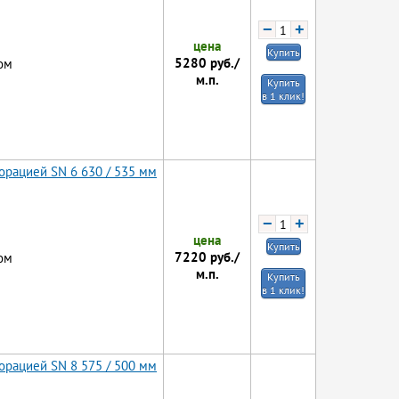
−
+
цена
Купить
5280
руб./
ом
м.п.
Купить
в 1 клик!
орацией SN 6 630 / 535 мм
−
+
цена
Купить
7220
руб./
ом
м.п.
Купить
в 1 клик!
орацией SN 8 575 / 500 мм