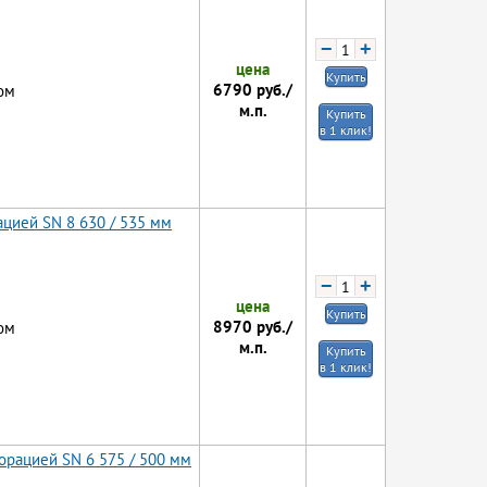
−
+
цена
Купить
6790
руб./
ом
м.п.
Купить
в 1 клик!
цией SN 8 630 / 535 мм
−
+
цена
Купить
8970
руб./
ом
м.п.
Купить
в 1 клик!
орацией SN 6 575 / 500 мм