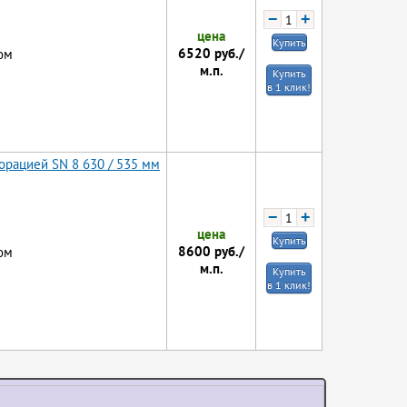
−
+
цена
Купить
6520
руб./
ом
м.п.
Купить
в 1 клик!
орацией SN 8 630 / 535 мм
−
+
цена
Купить
8600
руб./
ом
м.п.
Купить
в 1 клик!