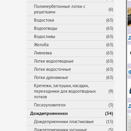
Полимербетонные лотки с
(6)
решетками
Водостоки
(63)
Водоотводы
(63)
Водосливы
(63)
Д
Желоба
(63)
Ливневка
(63)
Лотки водоотводные
(63)
Лотки водосточные
(63)
Ф
Лотки дренажные
(63)
Крепежи, заглушки, насадки,
переходники для водоотводных
(9)
лотков
Пескоуловители
(3)
Дождеприемники
(34)
Дождеприемники пластиковые
(15)
Дождеприемники чугунные
(5)