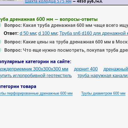
Шахта колодца 575 мм
— 4850 руб./м.п.
руба дренажная 600 мм — вопросы-ответы
Вопрос:
Какая труба дренажная 600 мм чаще всего ищ
Ответ:
d 50 мм
;
d 100 мм
;
Труба sn6 d160 для дренажной 
Вопрос:
Какие цены на труба дренажная 600 мм в Моск
Вопрос:
Что еще нужно посмотреть, покупая труба др
опулярные категории на сайте:
дождеприемник 300х300х300 мм
дорнит 400
дренажный 
купить иглопробивной геотекстиль
труба наружная канали
атегории товара
убы перфорированные дренажные 600 мм
Трубы диаметром 600 мм