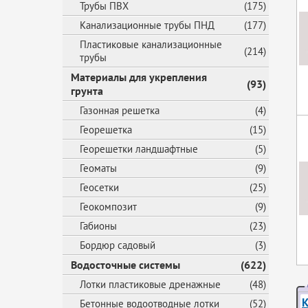
Трубы ПВХ
(175)
Канализационные трубы ПНД
(177)
Пластиковые канализационные
(214)
трубы
Материалы для укрепления
(93)
грунта
Газонная решетка
(4)
Георешетка
(15)
Георешетки ландшафтные
(5)
Геоматы
(9)
Геосетки
(25)
Геокомпозит
(9)
Габионы
(23)
Бордюр садовый
(3)
Водосточные системы
(622)
Лотки пластиковые дренажные
(48)
К
Бетонные водоотводные лотки
(52)