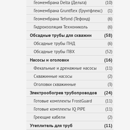
Геомембрана Delta (Дельта)
(10)
Геомембрана Gruntflex (Грунтфлекс)
(1)
Геомембрана Tefond (Тефонд)
(6)
Гидроизоляция Технониколь
(6)
Обсадные трубы для скважин
(58)
Обсадные трубы ПНД
(6)
Обсадные трубы ПВХ
(52)
Насосы и оголовки
(16)
Фекальные и дренажные насосы
(11)
Скважинные насосы
(2)
Оголовки скважинные
(3)
Электрообогрев трубопроводов
(24)
Готовые комплекты FrostGuard
(11)
Готовые комплекты IQ PIPE
(11)
Греющие кабели
(2)
Утеплитель для труб
(11)