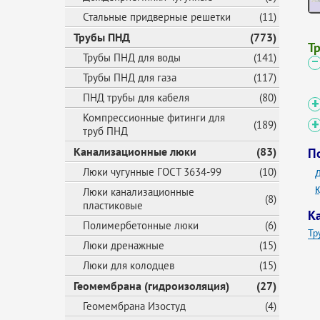
Стальные придверные решетки
(11)
Трубы ПНД
(773)
Т
Трубы ПНД для воды
(141)
Трубы ПНД для газа
(117)
ПНД трубы для кабеля
(80)
Компрессионные фитинги для
(189)
труб ПНД
Канализационные люки
(83)
П
Люки чугунные ГОСТ 3634-99
(10)
Люки канализационные
(8)
пластиковые
К
Полимербетонные люки
(6)
Тр
Люки дренажные
(15)
Люки для колодцев
(15)
Геомембрана (гидроизоляция)
(27)
Геомембрана Изостуд
(4)