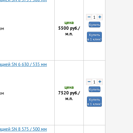
−
+
цена
Купить
5500
руб./
ом
м.п.
Купить
в 1 клик!
цией SN 6 630 / 535 мм
−
+
цена
Купить
7520
руб./
ом
м.п.
Купить
в 1 клик!
цией SN 8 575 / 500 мм