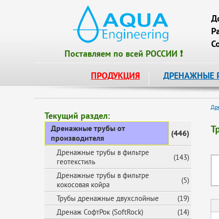
Д
Р
С
Поставляем по всей РОССИИ ❗
ПРОДУКЦИЯ
ДРЕНАЖНЫЕ 
Др
Текущий раздел:
Т
Дренажные трубы от
(446)
производителя
Дренажные трубы в фильтре
(143)
геотекстиль
Дренажные трубы в фильтре
(5)
кокосовая койра
Трубы дренажные двухслойные
(19)
Дренаж СофтРок (SoftRock)
(14)