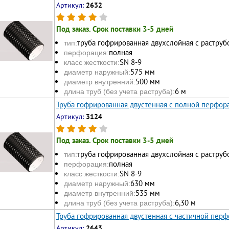
Артикул:
2632
Под заказ. Срок поставки 3-5 дней
труба гофрированная двухслойная с раструб
тип:
полная
перфорация:
SN 8-9
класс жесткости:
575 мм
диаметр наружный:
500 мм
диаметр внутренний:
6 м
длина труб (без учета раструба):
Труба гофрированная двустенная с полной перфора
Артикул:
3124
Под заказ. Срок поставки 3-5 дней
труба гофрированная двухслойная с раструб
тип:
полная
перфорация:
SN 8-9
класс жесткости:
630 мм
диаметр наружный:
535 мм
диаметр внутренний:
6,30 м
длина труб (без учета раструба):
Труба гофрированная двустенная с частичной перф
Артикул:
2643