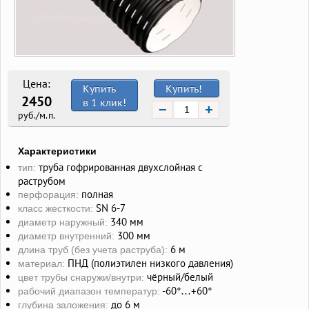
Цена:
Купить
Купить!
2450
в 1 клик!
−
+
руб./м.п.
Характеристики
труба гофрированная двухслойная с
тип:
раструбом
полная
перфорация:
SN 6-7
класс жесткости:
340 мм
диаметр наружный:
300 мм
диаметр внутренний:
6 м
длина труб (без учета раструба):
ПНД (полиэтилен низкого давления)
материал:
чёрный/белый
цвет трубы снаружи/внутри:
-60°…+60°
рабочий диапазон температур:
до 6 м
глубина заложения: