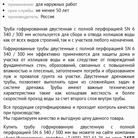
для наружных работ
применение:
не менее 50 лет
срок службы:
Россия
производитель:
Труба гофрированная двустенная с полной перфорацией SN 6
340 / 300 мм используется для сбора и отвода излишков воды
как от всех видов строений, так и с участков любого назначения.
Гофрированные трубы двустенные с полной перфорацией SN 6
340 / 300 мм эффективно применяются для защиты дома и
участка от излишков воды и как следствие от повреждений
фундаментных стен, образований, связанных с повышенной
влажностью и плесенью, затоплением погреба и образованием
луж и провалов грунта на участке. Двустенные дренажные
трубы, позволяют выполнять одни из сложнейших задач в
системе дренажа. Трубы имеют важные технические
характеристики такие как кольцевая жесткость и более
скоростной проход воды за счет второго слоя внутри трубы.
Вся продукция сертифицирована и проходит контроль качества
при производстве.
Мы гарантируем качество и выгодную цену данного товара.
Купить трубу гофрированную двустенную с полной
перфорацией SN 6 340 / 300 мм вы можете на сайте компании
«Аква‑Инжиниринг», телефон
+7 (495) 792-61-76,
по цене
2450