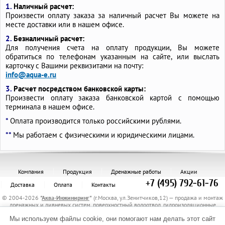
1.
Наличный расчет:
Произвести оплату заказа за наличный расчет Вы можете на
месте доставки или в нашем офисе.
2.
Безналичный расчет:
Для получения счета на оплату продукции, Вы можете
обратиться по телефонам указанным на сайте, или выслать
карточку с Вашими реквизитами на почту:
info@aqua-e.ru
3.
Расчет посредством банковской карты:
Произвести оплату заказа банковской картой с помощью
терминала в нашем офисе.
*
Оплата производится только российскими рублями.
**
Мы работаем с физическими и юридическими лицами.
Компания
Продукция
Дренажные работы
Акции
+7 (495) 792-61-76
Доставка
Оплата
Контакты
© 2004-2026
"
Аква-Инжиниринг
"
(г.Москва, ул.Зенитчиков,12) — продажа и монтаж
дренажных и ливневых систем, поверхностный водоотвод, гидроизоляционные
материалы, канализационные трубы и комплектующие, защитные трубы, материалы
Мы используем файлы cookie, они помогают нам делать этот сайт
для укрепления грунта, электрообогрев трубопроводов.