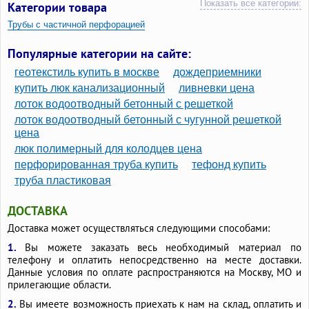
Показать все категории:
Категории товара
Трубы с частичной перфорацией
Трубы ПВХ большого диаметра
Популярные категории на сайте:
Трубы дренажные диаметр 400 мм
геотекстиль купить в москве
дождеприемники
Трубы для колодца пластиковые d1000
купить люк канализационный
ливневки цена
лоток водоотводный бетонный с решеткой
Трубы диаметром 630
Трубы диаметр 700 мм
лоток водоотводный бетонный с чугунной решеткой
Трубы диаметр 1000
цена
Трубы гофрированные диаметром 900 мм
люк полимерный для колодцев цена
перфорированная труба купить
тефонд купить
Полиэтиленовые трубы большого диаметра
труба пластиковая
Пластиковые трубы диаметр 1000 мм
Пластиковые дренажные трубы 500
ДОСТАВКА
Жесткие дренажные трубы
Доставка может осуществляться следующими способами:
Гофрированные пластиковые трубы большого диаметра
1.
Вы можете заказать весь необходимый материал по
телефону и оплатить непосредственно на месте доставки.
Данные условия по оплате распространяются на Москву, МО и
прилегающие области.
2.
Вы имеете возможность приехать к нам на склад, оплатить и