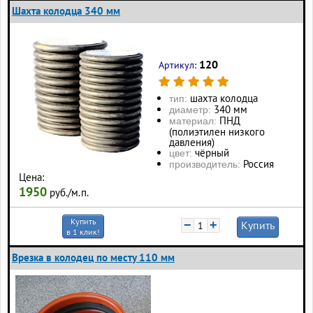
Шахта колодца 340 мм
120
Артикул:
шахта колодца
тип:
340 мм
диаметр:
ПНД
материал:
(полиэтилен низкого
давления)
чёрный
цвет:
Россия
производитель:
Цена:
1950
руб./м.п.
Купить
−
+
Купить
в 1 клик!
Врезка в колодец по месту 110 мм