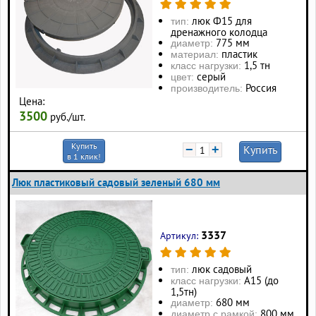
люк Ф15 для
тип:
дренажного колодца
775 мм
диаметр:
пластик
материал:
1,5 тн
класс нагрузки:
серый
цвет:
Россия
производитель:
Цена:
3500
руб./шт.
Купить
−
+
Купить
в 1 клик!
Люк пластиковый садовый зеленый 680 мм
3337
Артикул:
люк садовый
тип:
А15 (до
класс нагрузки:
1,5тн)
680 мм
диаметр:
800 мм
диаметр с рамкой: