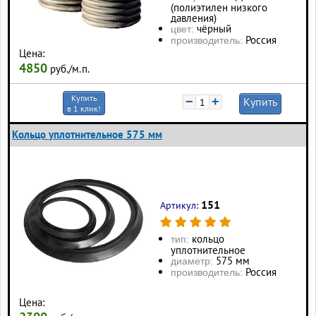
(полиэтилен низкого
давления)
чёрный
цвет:
Россия
производитель:
Цена:
4850
руб./м.п.
Купить
−
+
Купить
в 1 клик!
Кольцо уплотнительное 575 мм
151
Артикул:
кольцо
тип:
уплотнительное
575 мм
диаметр:
Россия
производитель:
Цена: