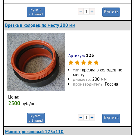
Купить
−
+
Купить
в 1 клик!
Врезка в колодец по месту 200 мм
123
Артикул:
врезка в колодец по
тип:
месту
200 мм
диаметр:
Россия
производитель:
Цена:
2500
руб./шт.
Купить
−
+
Купить
в 1 клик!
Манжет резиновый 123х110