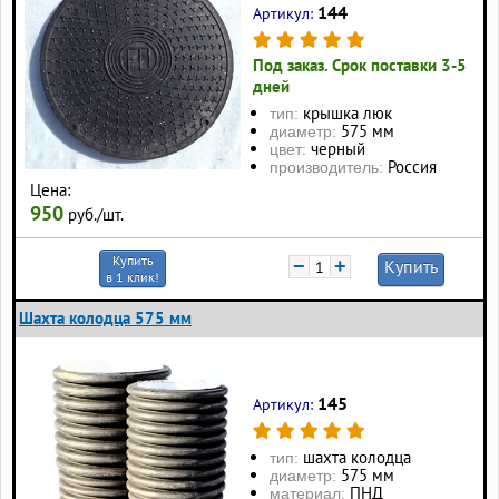
144
Артикул:
Под заказ. Срок поставки 3-5
дней
крышка люк
тип:
575 мм
диаметр:
черный
цвет:
Россия
производитель:
Цена:
950
руб./шт.
Купить
−
+
Купить
в 1 клик!
Шахта колодца 575 мм
145
Артикул:
шахта колодца
тип:
575 мм
диаметр:
ПНД
материал: