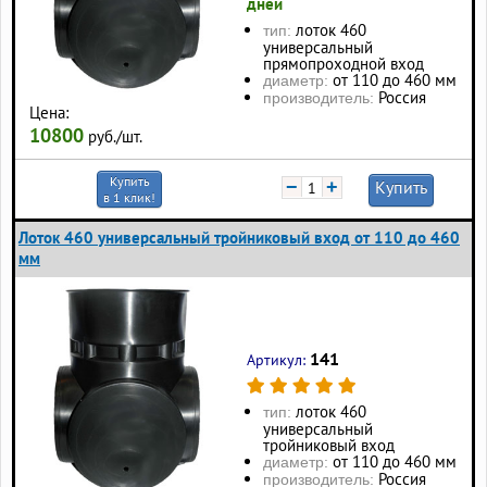
дней
лоток 460
тип:
универсальный
прямопроходной вход
от 110 до 460 мм
диаметр:
Россия
производитель:
Цена:
10800
руб./шт.
Купить
−
+
Купить
в 1 клик!
Лоток 460 универсальный тройниковый вход от 110 до 460
мм
141
Артикул:
лоток 460
тип:
универсальный
тройниковый вход
от 110 до 460 мм
диаметр:
Россия
производитель: