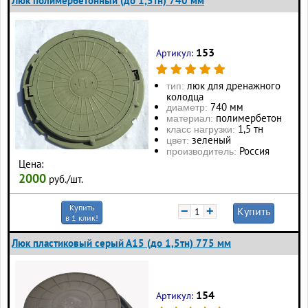
Люк полимербетонный (до 1,5тн) 740 мм
153
Артикул:
люк для дренажного
тип:
колодца
740 мм
диаметр:
полимербетон
материал:
1,5 тн
класс нагрузки:
зеленый
цвет:
Россия
производитель:
Цена:
2000
руб./шт.
Купить
−
+
Купить
в 1 клик!
Люк пластиковый серый А15 (до 1,5тн) 775 мм
154
Артикул: