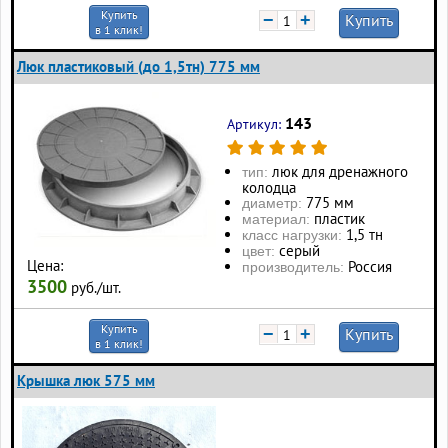
Купить
−
+
Купить
в 1 клик!
Люк пластиковый (до 1,5тн) 775 мм
143
Артикул:
люк для дренажного
тип:
колодца
775 мм
диаметр:
пластик
материал:
1,5 тн
класс нагрузки:
серый
цвет:
Цена:
Россия
производитель:
3500
руб./шт.
Купить
−
+
Купить
в 1 клик!
Крышка люк 575 мм