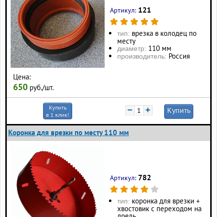
121
Артикул:
врезка в колодец по
тип:
месту
110 мм
диаметр:
Россия
производитель:
Цена:
650
руб./шт.
Купить
−
+
Купить
в 1 клик!
Коронка для врезки по месту 110 мм
782
Артикул:
коронка для врезки +
тип:
хвостовик с переходом на
дрель