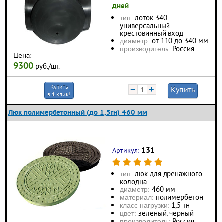
дней
лоток 340
тип:
универсальный
крестовинный вход
от 110 до 340 мм
диаметр:
Россия
производитель:
Цена:
9300
руб./шт.
Купить
−
+
Купить
в 1 клик!
Люк полимербетонный (до 1,5тн) 460 мм
131
Артикул:
люк для дренажного
тип:
колодца
460 мм
диаметр:
полимербетон
материал:
1,5 тн
класс нагрузки:
зеленый, чёрный
цвет:
Россия
производитель: