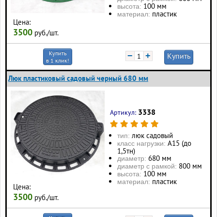
100 мм
высота:
пластик
материал:
Цена:
3500
руб./шт.
Купить
−
+
Купить
в 1 клик!
Люк пластиковый садовый черный 680 мм
3338
Артикул:
люк садовый
тип:
А15 (до
класс нагрузки:
1,5тн)
680 мм
диаметр:
800 мм
диаметр с рамкой:
100 мм
высота:
пластик
материал:
Цена:
3500
руб./шт.