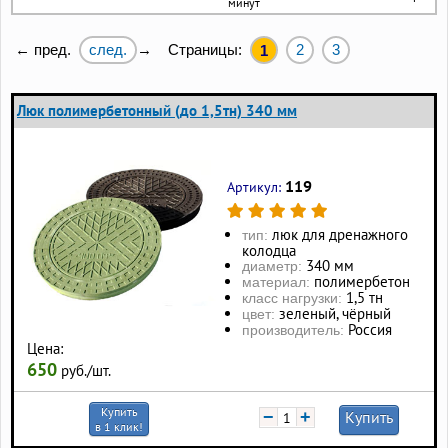
минут
след.
Страницы:
2
3
← пред.
→
1
Люк полимербетонный (до 1,5тн) 340 мм
119
Артикул:
люк для дренажного
тип:
колодца
340 мм
диаметр:
полимербетон
материал:
1,5 тн
класс нагрузки:
зеленый, чёрный
цвет:
Россия
производитель:
Цена:
650
руб./шт.
Купить
−
+
Купить
в 1 клик!