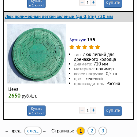
Купить
−
+
Купить
в 1 клик!
Люк полимерный легкий зеленый (до 0,5тн) 720 мм
155
Артикул:
люк легкий для
тип:
дренажного колодца
720 мм
диаметр:
полимер
материал:
0,5 тн
класс нагрузки:
зеленый
цвет:
Россия
производитель:
Цена:
2650
руб./шт.
Купить
−
+
Купить
в 1 клик!
след.
Страницы:
2
3
← пред.
→
1