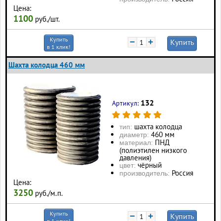
Цена:
1100
руб./шт.
Купить
−
+
Купить
в 1 клик!
Шахта колодца 460 мм
132
Артикул:
шахта колодца
тип:
460 мм
диаметр:
ПНД
материал:
(полиэтилен низкого
давления)
чёрный
цвет:
Россия
производитель:
Цена:
3250
руб./м.п.
Купить
−
+
Купить
в 1 клик!