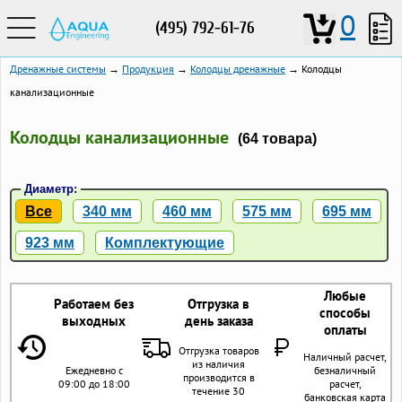
0
(495) 792-61-76
Дренажные системы
→
Продукция
→
Колодцы дренажные
→ Колодцы
канализационные
Колодцы канализационные
(64 товара)
Диаметр:
Все
340 мм
460 мм
575 мм
695 мм
923 мм
Комплектующие
Любые
Работаем без
Отгрузка в
способы
выходных
день заказа
оплаты
Отгрузка товаров
Наличный расчет,
из наличия
Ежедневно с
безналичный
производится в
09:00 до 18:00
расчет,
течение 30
банковская карта