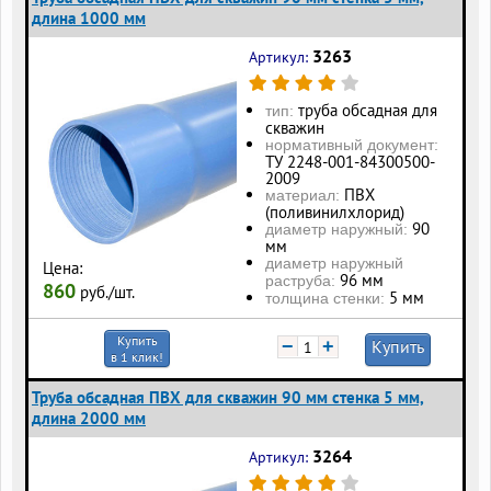
длина 1000 мм
3263
Артикул:
труба обсадная для
тип:
скважин
нормативный документ:
ТУ 2248-001-84300500-
2009
ПВХ
материал:
(поливинилхлорид)
90
диаметр наружный:
мм
диаметр наружный
Цена:
96 мм
раструба:
860
руб./шт.
5 мм
толщина стенки:
Купить
−
+
Купить
в 1 клик!
Труба обсадная ПВХ для скважин 90 мм стенка 5 мм,
длина 2000 мм
3264
Артикул: