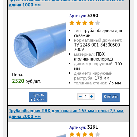
длина 1000 мм
3290
Артикул:
труба обсадная для
тип:
скважин
нормативный документ:
ТУ 2248-001-84300500-
2009
ПВХ
материал:
(поливинилхлорид)
165
диаметр наружный:
мм
диаметр наружный
Цена:
176 мм
раструба:
2520
руб./шт.
7,5 мм
толщина стенки:
Купить
−
+
Купить
в 1 клик!
Труба обсадная ПВХ для скважин 165 мм стенка 7,5 мм,
длина 2000 мм
3291
Артикул: