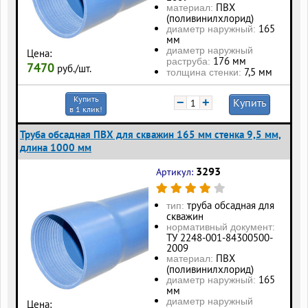
ПВХ
материал:
(поливинилхлорид)
165
диаметр наружный:
мм
диаметр наружный
Цена:
176 мм
раструба:
7470
руб./шт.
7,5 мм
толщина стенки:
Купить
−
+
Купить
в 1 клик!
Труба обсадная ПВХ для скважин 165 мм стенка 9,5 мм,
длина 1000 мм
3293
Артикул:
труба обсадная для
тип:
скважин
нормативный документ:
ТУ 2248-001-84300500-
2009
ПВХ
материал:
(поливинилхлорид)
165
диаметр наружный:
мм
диаметр наружный
Цена: