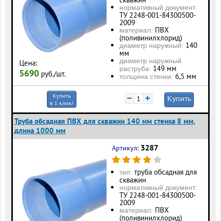
нормативный документ:
ТУ 2248-001-84300500-
2009
ПВХ
материал:
(поливинилхлорид)
140
диаметр наружный:
мм
диаметр наружный
Цена:
149 мм
раструба:
5690
руб./шт.
6,5 мм
толщина стенки:
Купить
−
+
Купить
в 1 клик!
Труба обсадная ПВХ для скважин 140 мм стенка 8 мм,
длина 1000 мм
3287
Артикул:
труба обсадная для
тип:
скважин
нормативный документ:
ТУ 2248-001-84300500-
2009
ПВХ
материал:
(поливинилхлорид)