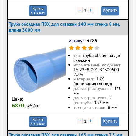
Купить
−
+
Купить
в 1 клик!
Труба обсадная ПВХ для скважин 140 мм стенка 8 мм,
длина 3000 мм
3289
Артикул:
труба обсадная для
тип:
скважин
нормативный документ:
ТУ 2248-001-84300500-
2009
ПВХ
материал:
(поливинилхлорид)
140
диаметр наружный:
мм
диаметр наружный
Цена:
152 мм
раструба:
6870
руб./шт.
8 мм
толщина стенки:
Купить
−
+
Купить
в 1 клик!
Труба обсадная ПВХ для скважин 165 мм стенка 7,5 мм,