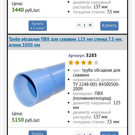
диаметр наружный
Цена:
137 мм
раструба:
3440
руб./шт.
7,5 мм
толщина стенки:
Купить
−
+
Купить
в 1 клик!
Труба обсадная ПВХ для скважин 125 мм стенка 7,5 мм,
длина 3000 мм
3283
Артикул:
труба обсадная для
тип:
скважин
нормативный документ:
ТУ 2248-001-84300500-
2009
ПВХ
материал:
(поливинилхлорид)
125
диаметр наружный:
мм
диаметр наружный
Цена:
137 мм
раструба:
5150
руб./шт.
7,5 мм
толщина стенки:
Купить