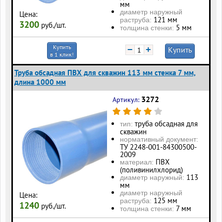
мм
диаметр наружный
Цена:
121 мм
раструба:
3200
руб./шт.
5 мм
толщина стенки:
Купить
−
+
Купить
в 1 клик!
Труба обсадная ПВХ для скважин 113 мм стенка 7 мм,
длина 1000 мм
3272
Артикул:
труба обсадная для
тип:
скважин
нормативный документ:
ТУ 2248-001-84300500-
2009
ПВХ
материал:
(поливинилхлорид)
113
диаметр наружный:
мм
диаметр наружный
Цена:
125 мм
раструба:
1240
руб./шт.
7 мм
толщина стенки: