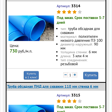
3314
Артикул:
Под заказ. Срок поставки 5-7
дней
труба обсадная для
тип:
скважин
полиэтилен
материал:
низкого давления ПЭ 100
90
диаметр наружный:
Цена:
мм
730
руб./м.п.
6 мм
толщина стенки:
3 или 4 м
длина:
тип соединения:
резьбовой
Купить
−
+
Купить
в 1 клик!
Труба обсадная ПНД для скважин 110 мм стенка 6 мм
3315
Артикул:
Под заказ. Срок поставки 5-7
дней