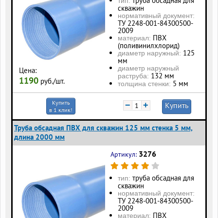
труба обсадная для
тип:
скважин
нормативный документ:
ТУ 2248-001-84300500-
2009
ПВХ
материал:
(поливинилхлорид)
125
диаметр наружный:
мм
диаметр наружный
Цена:
132 мм
раструба:
1190
руб./шт.
5 мм
толщина стенки:
Купить
−
+
Купить
в 1 клик!
Труба обсадная ПВХ для скважин 125 мм стенка 5 мм,
длина 2000 мм
3276
Артикул:
труба обсадная для
тип:
скважин
нормативный документ:
ТУ 2248-001-84300500-
2009
ПВХ
материал: