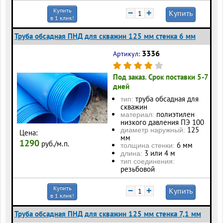
Купить
−
+
Купить
в 1 клик!
Труба обсадная ПНД для скважин 125 мм стенка 6 мм
3336
Артикул:
Под заказ. Срок поставки 5-7
дней
труба обсадная для
тип:
скважин
полиэтилен
материал:
низкого давления ПЭ 100
125
диаметр наружный:
Цена:
мм
1290
руб./м.п.
6 мм
толщина стенки:
3 или 4 м
длина:
тип соединения:
резьбовой
Купить
−
+
Купить
в 1 клик!
Труба обсадная ПНД для скважин 125 мм стенка 7,1 мм