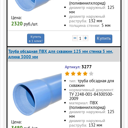
(поливинилхлорид)
125
диаметр наружный:
мм
диаметр наружный
Цена:
132 мм
раструба:
2320
руб./шт.
5 мм
толщина стенки:
Купить
−
+
Купить
в 1 клик!
Труба обсадная ПВХ для скважин 125 мм стенка 5 мм,
длина 3000 мм
3277
Артикул:
труба обсадная для
тип:
скважин
нормативный документ:
ТУ 2248-001-84300500-
2009
ПВХ
материал:
(поливинилхлорид)
125
диаметр наружный:
мм
диаметр наружный
Цена:
132 мм
раструба:
3480