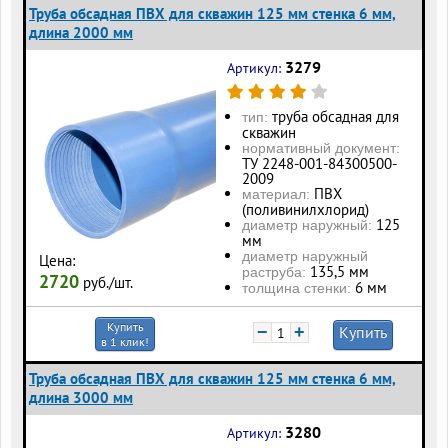
Труба обсадная ПВХ для скважин 125 мм стенка 6 мм,
длина 2000 мм
3279
Артикул:
труба обсадная для
тип:
скважин
нормативный документ:
ТУ 2248-001-84300500-
2009
ПВХ
материал:
(поливинилхлорид)
125
диаметр наружный:
мм
диаметр наружный
Цена:
135,5 мм
раструба:
2720
руб./шт.
6 мм
толщина стенки:
Купить
−
+
Купить
в 1 клик!
Труба обсадная ПВХ для скважин 125 мм стенка 6 мм,
длина 3000 мм
3280
Артикул: