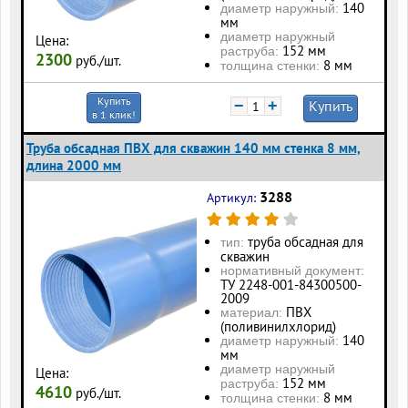
140
диаметр наружный:
мм
диаметр наружный
Цена:
152 мм
раструба:
2300
руб./шт.
8 мм
толщина стенки:
Купить
−
+
Купить
в 1 клик!
Труба обсадная ПВХ для скважин 140 мм стенка 8 мм,
длина 2000 мм
3288
Артикул:
труба обсадная для
тип:
скважин
нормативный документ:
ТУ 2248-001-84300500-
2009
ПВХ
материал:
(поливинилхлорид)
140
диаметр наружный:
мм
диаметр наружный
Цена:
152 мм
раструба:
4610
руб./шт.
8 мм
толщина стенки: