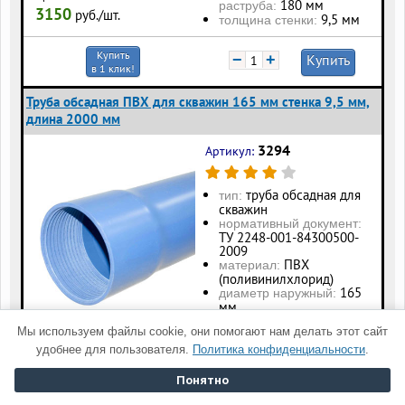
180 мм
раструба:
3150
руб./шт.
9,5 мм
толщина стенки:
Купить
−
+
Купить
в 1 клик!
Труба обсадная ПВХ для скважин 165 мм стенка 9,5 мм,
длина 2000 мм
3294
Артикул:
труба обсадная для
тип:
скважин
нормативный документ:
ТУ 2248-001-84300500-
2009
ПВХ
материал:
(поливинилхлорид)
165
диаметр наружный:
мм
диаметр наружный
Цена:
Мы используем файлы cookie, они помогают нам делать этот сайт
180 мм
раструба:
6290
руб./шт.
9,5 мм
толщина стенки:
удобнее для пользователя.
Политика конфиденциальности
.
Понятно
Купить
−
+
Купить
в 1 клик!