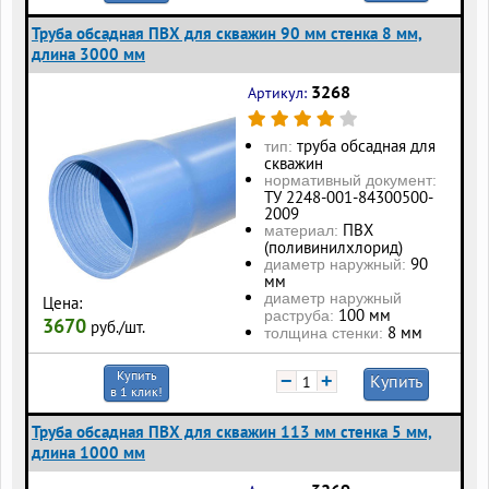
Труба обсадная ПВХ для скважин 90 мм стенка 8 мм,
длина 3000 мм
3268
Артикул:
труба обсадная для
тип:
скважин
нормативный документ:
ТУ 2248-001-84300500-
2009
ПВХ
материал:
(поливинилхлорид)
90
диаметр наружный:
мм
диаметр наружный
Цена:
100 мм
раструба:
3670
руб./шт.
8 мм
толщина стенки:
Купить
−
+
Купить
в 1 клик!
Труба обсадная ПВХ для скважин 113 мм стенка 5 мм,
длина 1000 мм