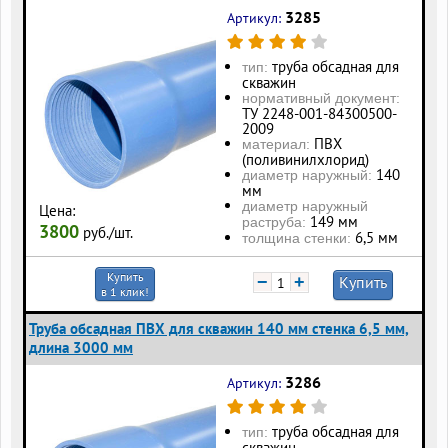
3285
Артикул:
труба обсадная для
тип:
скважин
нормативный документ:
ТУ 2248-001-84300500-
2009
ПВХ
материал:
(поливинилхлорид)
140
диаметр наружный:
мм
диаметр наружный
Цена:
149 мм
раструба:
3800
руб./шт.
6,5 мм
толщина стенки:
Купить
−
+
Купить
в 1 клик!
Труба обсадная ПВХ для скважин 140 мм стенка 6,5 мм,
длина 3000 мм
3286
Артикул:
труба обсадная для
тип:
скважин