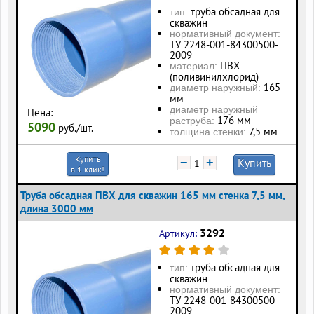
труба обсадная для
тип:
скважин
нормативный документ:
ТУ 2248-001-84300500-
2009
ПВХ
материал:
(поливинилхлорид)
165
диаметр наружный:
мм
диаметр наружный
Цена:
176 мм
раструба:
5090
руб./шт.
7,5 мм
толщина стенки:
Купить
−
+
Купить
в 1 клик!
Труба обсадная ПВХ для скважин 165 мм стенка 7,5 мм,
длина 3000 мм
3292
Артикул:
труба обсадная для
тип:
скважин
нормативный документ:
ТУ 2248-001-84300500-
2009