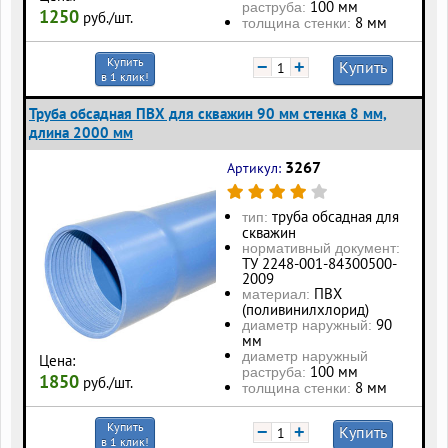
100 мм
раструба:
1250
руб./шт.
8 мм
толщина стенки:
Купить
−
+
Купить
в 1 клик!
Труба обсадная ПВХ для скважин 90 мм стенка 8 мм,
длина 2000 мм
3267
Артикул:
труба обсадная для
тип:
скважин
нормативный документ:
ТУ 2248-001-84300500-
2009
ПВХ
материал:
(поливинилхлорид)
90
диаметр наружный:
мм
диаметр наружный
Цена:
100 мм
раструба:
1850
руб./шт.
8 мм
толщина стенки:
Купить
−
+
Купить
в 1 клик!