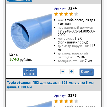
3274
Артикул:
труба обсадная для
тип:
скважин
нормативный документ:
ТУ 2248-001-84300500-
2009
ПВХ
материал:
(поливинилхлорид)
113
диаметр наружный:
мм
диаметр наружный
Цена:
125 мм
раструба:
3740
руб./шт.
7 мм
толщина стенки:
Купить
−
+
Купить
в 1 клик!
Труба обсадная ПВХ для скважин 125 мм стенка 5 мм,
длина 1000 мм
3275
Артикул: