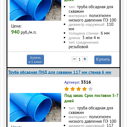
труба обсадная для
тип:
скважин
полиэтилен
материал:
низкого давления ПЭ 100
110
диаметр наружный:
Цена:
мм
940
руб./м.п.
6 мм
толщина стенки:
3 или 4 м
длина:
тип соединения:
резьбовой
Купить
−
+
Купить
в 1 клик!
Труба обсадная ПНД для скважин 117 мм стенка 6 мм
3316
Артикул:
Под заказ. Срок поставки 5-7
дней
труба обсадная для
тип:
скважин
полиэтилен
материал:
низкого давления ПЭ 100
117
диаметр наружный: