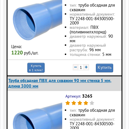
труба обсадная для
тип:
скважин
нормативный документ:
ТУ 2248-001-84300500-
2009
ПВХ
материал:
(поливинилхлорид)
90
диаметр наружный:
мм
диаметр наружный
Цена:
96 мм
раструба:
1220
руб./шт.
5 мм
толщина стенки:
Купить
−
+
Купить
в 1 клик!
Труба обсадная ПВХ для скважин 90 мм стенка 5 мм,
длина 3000 мм
3265
Артикул:
труба обсадная для
тип:
скважин
нормативный документ:
ТУ 2248-001-84300500-
2009