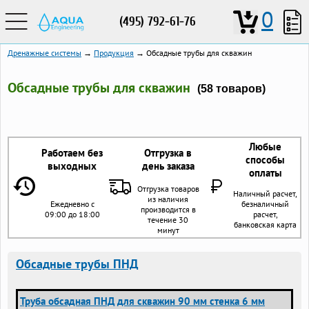
0
(495) 792-61-76
Дренажные системы
→
Продукция
→ Обсадные трубы для скважин
Обсадные трубы для скважин
(58 товаров)
Любые
Работаем без
Отгрузка в
способы
выходных
день заказа
оплаты
Отгрузка товаров
Наличный расчет,
из наличия
Ежедневно с
безналичный
производится в
09:00 до 18:00
расчет,
течение 30
банковская карта
минут
Обсадные трубы ПНД
Труба обсадная ПНД для скважин 90 мм стенка 6 мм