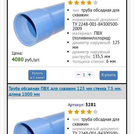
труба обсадная для
тип:
скважин
нормативный документ:
ТУ 2248-001-84300500-
2009
ПВХ
материал:
(поливинилхлорид)
125
диаметр наружный:
мм
диаметр наружный
Цена:
135,5 мм
раструба:
4080
руб./шт.
6 мм
толщина стенки:
Купить
−
+
Купить
в 1 клик!
Труба обсадная ПВХ для скважин 125 мм стенка 7,5 мм,
длина 1000 мм
3281
Артикул:
труба обсадная для
тип:
скважин
нормативный документ:
ТУ 2248-001-84300500-