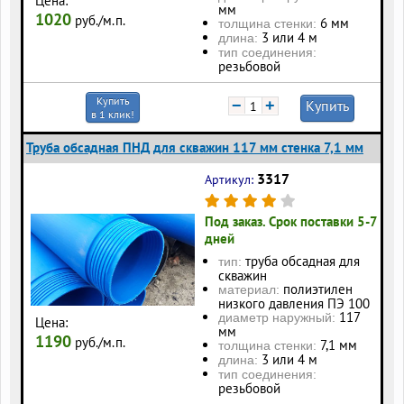
Цена:
мм
1020
руб./м.п.
6 мм
толщина стенки:
3 или 4 м
длина:
тип соединения:
резьбовой
Купить
−
+
Купить
в 1 клик!
Труба обсадная ПНД для скважин 117 мм стенка 7,1 мм
3317
Артикул:
Под заказ. Срок поставки 5-7
дней
труба обсадная для
тип:
скважин
полиэтилен
материал:
низкого давления ПЭ 100
117
диаметр наружный:
Цена:
мм
1190
руб./м.п.
7,1 мм
толщина стенки:
3 или 4 м
длина:
тип соединения:
резьбовой