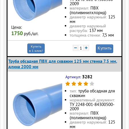
2009
ПВХ
материал:
(поливинилхлорид)
125
диаметр наружный:
мм
диаметр наружный
Цена:
137 мм
раструба:
1750
руб./шт.
7,5 мм
толщина стенки:
Купить
−
+
Купить
в 1 клик!
Труба обсадная ПВХ для скважин 125 мм стенка 7,5 мм,
длина 2000 мм
3282
Артикул:
труба обсадная для
тип:
скважин
нормативный документ:
ТУ 2248-001-84300500-
2009
ПВХ
материал:
(поливинилхлорид)
125
диаметр наружный:
мм