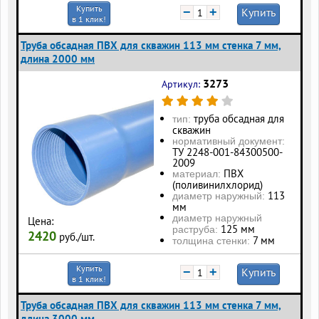
Купить
−
+
Купить
в 1 клик!
Труба обсадная ПВХ для скважин 113 мм стенка 7 мм,
длина 2000 мм
3273
Артикул:
труба обсадная для
тип:
скважин
нормативный документ:
ТУ 2248-001-84300500-
2009
ПВХ
материал:
(поливинилхлорид)
113
диаметр наружный:
мм
диаметр наружный
Цена:
125 мм
раструба:
2420
руб./шт.
7 мм
толщина стенки:
Купить
−
+
Купить
в 1 клик!
Труба обсадная ПВХ для скважин 113 мм стенка 7 мм,
длина 3000 мм