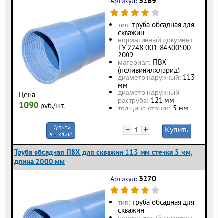
3269
Артикул:
труба обсадная для
тип:
скважин
нормативный документ:
ТУ 2248-001-84300500-
2009
ПВХ
материал:
(поливинилхлорид)
113
диаметр наружный:
мм
диаметр наружный
Цена:
121 мм
раструба:
1090
руб./шт.
5 мм
толщина стенки:
Купить
−
+
Купить
в 1 клик!
Труба обсадная ПВХ для скважин 113 мм стенка 5 мм,
длина 2000 мм
3270
Артикул:
труба обсадная для
тип:
скважин
нормативный документ: