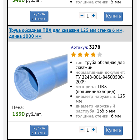
руб./шт.
5 мм
толщина стенки:
Купить
−
+
Купить
в 1 клик!
Труба обсадная ПВХ для скважин 125 мм стенка 6 мм,
длина 1000 мм
3278
Артикул:
труба обсадная для
тип:
скважин
нормативный документ:
ТУ 2248-001-84300500-
2009
ПВХ
материал:
(поливинилхлорид)
125
диаметр наружный:
мм
диаметр наружный
Цена:
135,5 мм
раструба:
1390
руб./шт.
6 мм
толщина стенки:
Купить
−
+
Купить
в 1 клик!