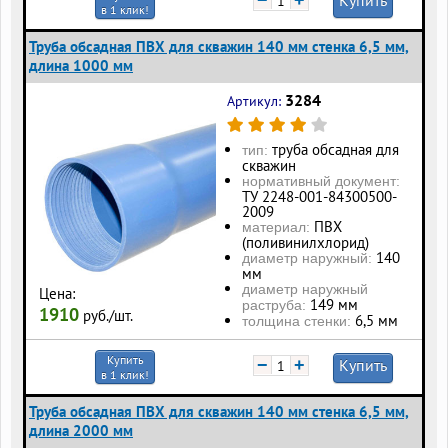
−
+
Купить
в 1 клик!
Труба обсадная ПВХ для скважин 140 мм стенка 6,5 мм,
длина 1000 мм
3284
Артикул:
труба обсадная для
тип:
скважин
нормативный документ:
ТУ 2248-001-84300500-
2009
ПВХ
материал:
(поливинилхлорид)
140
диаметр наружный:
мм
диаметр наружный
Цена:
149 мм
раструба:
1910
руб./шт.
6,5 мм
толщина стенки:
Купить
−
+
Купить
в 1 клик!
Труба обсадная ПВХ для скважин 140 мм стенка 6,5 мм,
длина 2000 мм