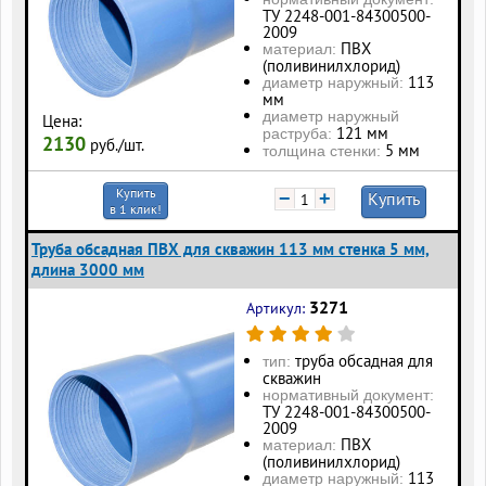
ТУ 2248-001-84300500-
2009
ПВХ
материал:
(поливинилхлорид)
113
диаметр наружный:
мм
диаметр наружный
Цена:
121 мм
раструба:
2130
руб./шт.
5 мм
толщина стенки:
Купить
−
+
Купить
в 1 клик!
Труба обсадная ПВХ для скважин 113 мм стенка 5 мм,
длина 3000 мм
3271
Артикул:
труба обсадная для
тип:
скважин
нормативный документ:
ТУ 2248-001-84300500-
2009
ПВХ
материал:
(поливинилхлорид)
113
диаметр наружный: