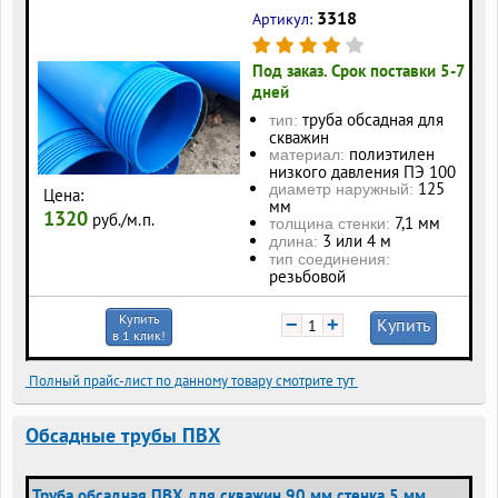
3318
Артикул:
Под заказ. Срок поставки 5-7
дней
труба обсадная для
тип:
скважин
полиэтилен
материал:
низкого давления ПЭ 100
125
диаметр наружный:
Цена:
мм
1320
руб./м.п.
7,1 мм
толщина стенки:
3 или 4 м
длина:
тип соединения:
резьбовой
Купить
−
+
Купить
в 1 клик!
Полный прайс-лист по данному товару смотрите тут
Обсадные трубы ПВХ
Труба обсадная ПВХ для скважин 90 мм стенка 5 мм,