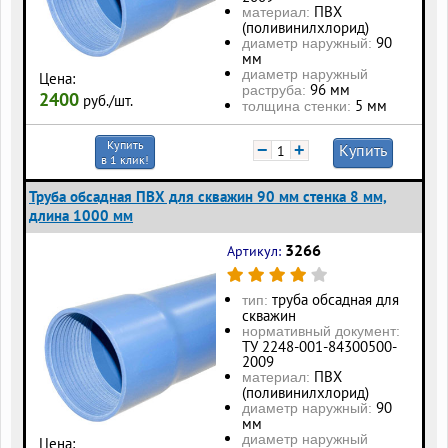
ПВХ
материал:
(поливинилхлорид)
90
диаметр наружный:
мм
диаметр наружный
Цена:
96 мм
раструба:
2400
руб./шт.
5 мм
толщина стенки:
Купить
−
+
Купить
в 1 клик!
Труба обсадная ПВХ для скважин 90 мм стенка 8 мм,
длина 1000 мм
3266
Артикул:
труба обсадная для
тип:
скважин
нормативный документ:
ТУ 2248-001-84300500-
2009
ПВХ
материал:
(поливинилхлорид)
90
диаметр наружный:
мм
диаметр наружный
Цена: