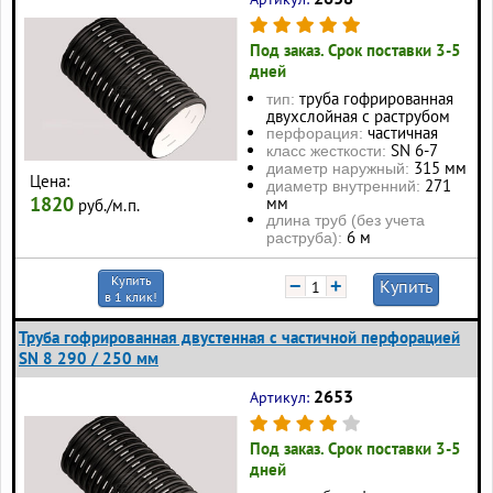
Под заказ. Срок поставки 3-5
дней
труба гофрированная
тип:
двухслойная с раструбом
частичная
перфорация:
SN 6-7
класс жесткости:
315 мм
диаметр наружный:
Цена:
271
диаметр внутренний:
1820
мм
руб./м.п.
длина труб (без учета
6 м
раструба):
Купить
−
+
Купить
в 1 клик!
Труба гофрированная двустенная с частичной перфорацией
SN 8 290 / 250 мм
2653
Артикул:
Под заказ. Срок поставки 3-5
дней