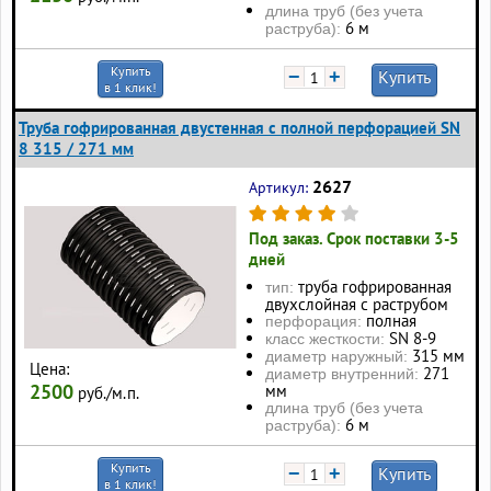
длина труб (без учета
6 м
раструба):
Купить
−
+
Купить
в 1 клик!
Труба гофрированная двустенная с полной перфорацией SN
8 315 / 271 мм
2627
Артикул:
Под заказ. Срок поставки 3-5
дней
труба гофрированная
тип:
двухслойная с раструбом
полная
перфорация:
SN 8-9
класс жесткости:
315 мм
диаметр наружный:
Цена:
271
диаметр внутренний:
2500
мм
руб./м.п.
длина труб (без учета
6 м
раструба):
Купить
−
+
Купить
в 1 клик!