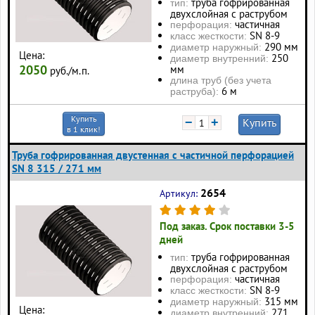
труба гофрированная
тип:
двухслойная с раструбом
частичная
перфорация:
SN 8-9
класс жесткости:
290 мм
диаметр наружный:
Цена:
250
диаметр внутренний:
2050
мм
руб./м.п.
длина труб (без учета
6 м
раструба):
Купить
−
+
Купить
в 1 клик!
Труба гофрированная двустенная с частичной перфорацией
SN 8 315 / 271 мм
2654
Артикул:
Под заказ. Срок поставки 3-5
дней
труба гофрированная
тип:
двухслойная с раструбом
частичная
перфорация:
SN 8-9
класс жесткости:
315 мм
диаметр наружный:
Цена:
271
диаметр внутренний: