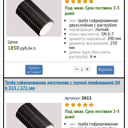
Под заказ. Срок поставки 3-5
дней
труба гофрированная
тип:
двухслойная с раструбом
полная
перфорация:
SN 6-7
класс жесткости:
290 мм
диаметр наружный:
Цена:
250
диаметр внутренний:
1850
мм
руб./м.п.
длина труб (без учета
6 м
раструба):
Купить
−
+
Купить
в 1 клик!
Труба гофрированная двустенная с полной перфорацией SN
6 315 / 271 мм
2611
Артикул:
Под заказ. Срок поставки 3-5
дней
труба гофрированная
тип: