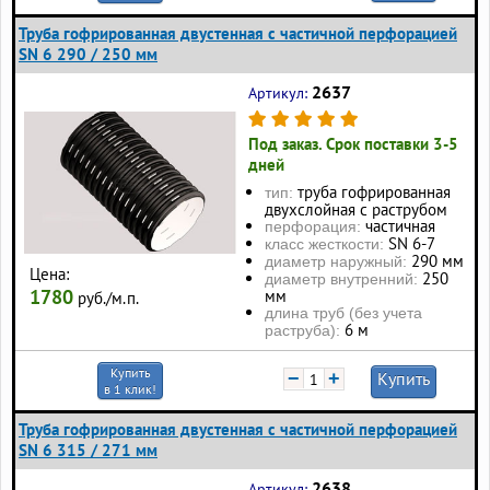
Труба гофрированная двустенная с частичной перфорацией
SN 6 290 / 250 мм
2637
Артикул:
Под заказ. Срок поставки 3-5
дней
труба гофрированная
тип:
двухслойная с раструбом
частичная
перфорация:
SN 6-7
класс жесткости:
290 мм
диаметр наружный:
Цена:
250
диаметр внутренний:
1780
мм
руб./м.п.
длина труб (без учета
6 м
раструба):
Купить
−
+
Купить
в 1 клик!
Труба гофрированная двустенная с частичной перфорацией
SN 6 315 / 271 мм
2638
Артикул: