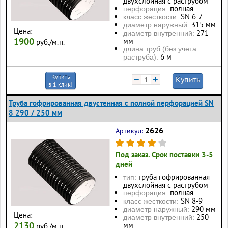
двухслойная с раструбом
полная
перфорация:
SN 6-7
класс жесткости:
315 мм
диаметр наружный:
Цена:
271
диаметр внутренний:
1900
мм
руб./м.п.
длина труб (без учета
6 м
раструба):
Купить
−
+
Купить
в 1 клик!
Труба гофрированная двустенная с полной перфорацией SN
8 290 / 250 мм
2626
Артикул:
Под заказ. Срок поставки 3-5
дней
труба гофрированная
тип:
двухслойная с раструбом
полная
перфорация:
SN 8-9
класс жесткости:
290 мм
диаметр наружный:
Цена:
250
диаметр внутренний:
2130
мм
руб./м.п.