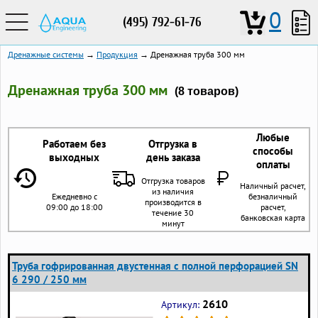
0
(495) 792-61-76
Дренажные системы
→
Продукция
→ Дренажная труба 300 мм
Дренажная труба 300 мм
(8 товаров)
Любые
Работаем без
Отгрузка в
способы
выходных
день заказа
оплаты
Отгрузка товаров
Наличный расчет,
из наличия
Ежедневно с
безналичный
производится в
09:00 до 18:00
расчет,
течение 30
банковская карта
минут
Труба гофрированная двустенная с полной перфорацией SN
6 290 / 250 мм
2610
Артикул: