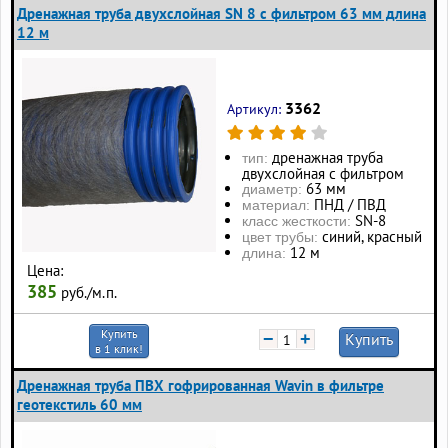
Дренажная труба двухслойная SN 8 с фильтром 63 мм длина
12 м
3362
Артикул:
дренажная труба
тип:
двухслойная с фильтром
63 мм
диаметр:
ПНД / ПВД
материал:
SN-8
класс жесткости:
синий, красный
цвет трубы:
12 м
длина:
Цена:
385
руб./м.п.
Купить
−
+
Купить
в 1 клик!
Дренажная труба ПВХ гофрированная Wavin в фильтре
геотекстиль 60 мм