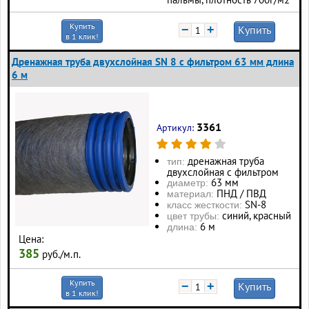
Купить
−
+
Купить
в 1 клик!
Дренажная труба двухслойная SN 8 с фильтром 63 мм длина
6 м
3361
Артикул:
дренажная труба
тип:
двухслойная с фильтром
63 мм
диаметр:
ПНД / ПВД
материал:
SN-8
класс жесткости:
синий, красный
цвет трубы:
6 м
длина:
Цена:
385
руб./м.п.
Купить
−
+
Купить
в 1 клик!