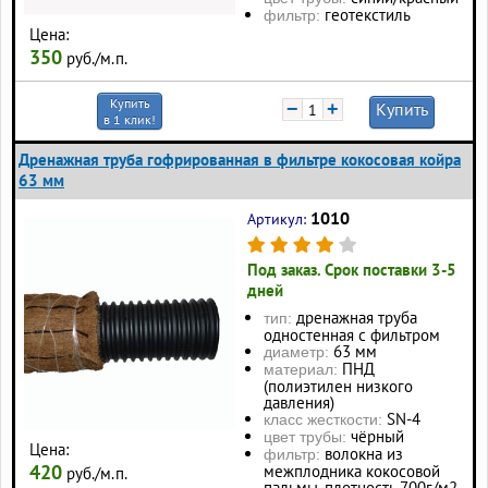
геотекстиль
фильтр:
Цена:
350
руб./м.п.
Купить
−
+
Купить
в 1 клик!
Дренажная труба гофрированная в фильтре кокосовая койра
63 мм
1010
Артикул:
Под заказ. Срок поставки 3-5
дней
дренажная труба
тип:
одностенная с фильтром
63 мм
диаметр:
ПНД
материал:
(полиэтилен низкого
давления)
SN-4
класс жесткости:
чёрный
цвет трубы:
Цена:
волокна из
фильтр:
420
межплодника кокосовой
руб./м.п.
пальмы, плотность 700г/м2