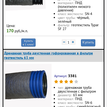
ПНД
материал:
(полиэтилен низкого
давления)
SN-4
класс жесткости:
чёрный,
цвет трубы:
зелёный
геотекстиль Typar
фильтр:
Цена:
SF 27
170
руб./м.п.
Купить
−
+
Купить
в 1 клик!
Дренажная труба двустенная гофрированная в фильтре
геотекстиль 63 мм
3381
Артикул:
дренажная труба
тип:
двухстенная с фильтром
63 мм
диаметр:
ПНД
материал:
SN-6
класс жесткости:
синий/красный
цвет трубы: