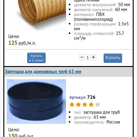
50 мм
диаметр внутренний:
60 мм
диаметр наружный:
ПВХ
материал:
(поливинилхлорид)
1.5х5
размер перфорации:
мм
25.7
площадь отверстий:
Цена:
см²/м
125
руб./м.п.
Купить
−
+
Купить
в 1 клик!
Заглушка для дренажных труб 63 мм
726
Артикул:
заглушка для труб
тип:
63 мм
диаметр:
Россия
производитель:
Цена:
130
руб./шт.