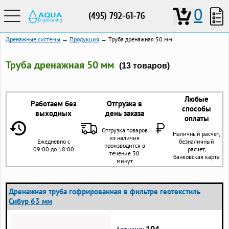
0
(495) 792-61-76
Дренажные системы
→
Продукция
→ Труба дренажная 50 мм
Труба дренажная 50 мм
(13 товаров)
Любые
Работаем без
Отгрузка в
способы
выходных
день заказа
оплаты
Отгрузка товаров
Наличный расчет,
из наличия
Ежедневно с
безналичный
производится в
09:00 до 18:00
расчет,
течение 30
банковская карта
минут
Дренажная труба гофрированная в фильтре геотекстиль
Сибур 63 мм
104