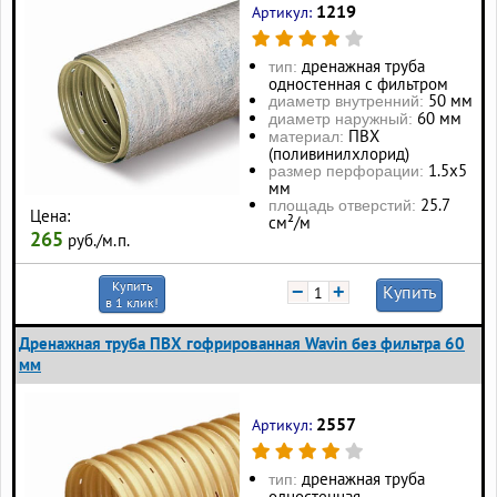
1219
Артикул:
дренажная труба
тип:
одностенная с фильтром
50 мм
диаметр внутренний:
60 мм
диаметр наружный:
ПВХ
материал:
(поливинилхлорид)
1.5х5
размер перфорации:
мм
25.7
площадь отверстий:
Цена:
см²/м
265
руб./м.п.
Купить
−
+
Купить
в 1 клик!
Дренажная труба ПВХ гофрированная Wavin без фильтра 60
мм
2557
Артикул:
дренажная труба
тип:
одностенная