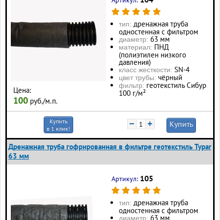
Артикул:
дренажная труба
тип:
одностенная с фильтром
63 мм
диаметр:
ПНД
материал:
(полиэтилен низкого
давления)
SN-4
класс жесткости:
чёрный
цвет трубы:
геотекстиль Сибур
фильтр:
Цена:
100 г/м²
100
руб./м.п.
Купить
−
+
Купить
в 1 клик!
Дренажная труба гофрированная в фильтре геотекстиль Typar
63 мм
105
Артикул:
дренажная труба
тип:
одностенная с фильтром
63 мм
диаметр: