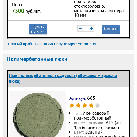
полистирол,
Цена:
стекловолокно,
7500
металлическая арматура
руб./шт.
10 мм
Купить
−
+
Купить
в 1 клик!
Полный прайс-лист по данному товару смотрите тут
Полимербетонные люки
Люк полимербетонный садовый (обечайка + крышка
люка)
685
Артикул:
люк садовый
тип:
полимербетонный
А15 (до
класс нагрузки:
1,5т)диаметр с рамкой
зеленый
цвет:
полимербетон
материал: