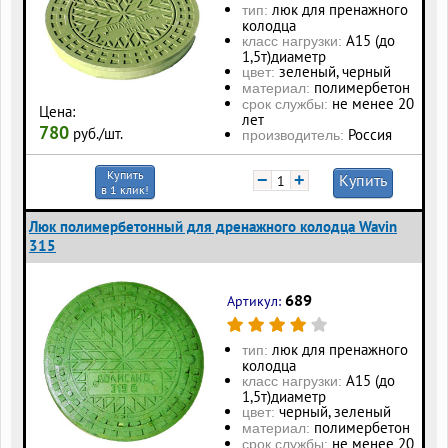
люк для пренажного
тип:
колодца
А15 (до
класс нагрузки:
1,5т)диаметр
зеленый, черный
цвет:
полимербетон
материал:
не менее 20
срок службы:
Цена:
лет
780
руб./шт.
Россия
производитель:
Купить
−
+
Купить
в 1 клик!
Люк полимербетонный для дренажного колодца Wavin
315
689
Артикул:
люк для пренажного
тип:
колодца
А15 (до
класс нагрузки:
1,5т)диаметр
черный, зеленый
цвет:
полимербетон
материал:
не менее 20
срок службы: