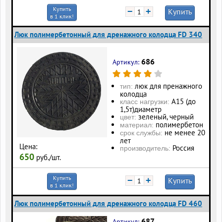
Купить
−
+
Купить
в 1 клик!
Люк полимербетонный для дренажного колодца FD 340
686
Артикул:
люк для пренажного
тип:
колодца
А15 (до
класс нагрузки:
1,5т)диаметр
зеленый, черный
цвет:
полимербетон
материал:
не менее 20
срок службы:
лет
Цена:
Россия
производитель:
650
руб./шт.
Купить
−
+
Купить
в 1 клик!
Люк полимербетонный для дренажного колодца FD 460
687
Артикул: