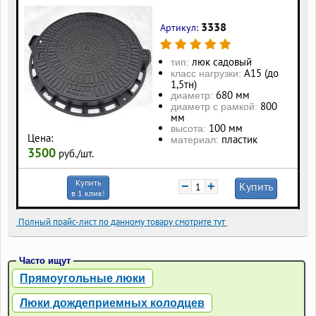
3338
Артикул:
люк садовый
тип:
А15 (до
класс нагрузки:
1,5тн)
680 мм
диаметр:
800
диаметр с рамкой:
мм
100 мм
высота:
Цена:
пластик
материал:
3500
руб./шт.
Купить
−
+
Купить
в 1 клик!
Полный прайс-лист по данному товару смотрите тут
Часто ищут
Прямоугольные люки
Люки дождеприемных колодцев