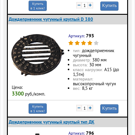
Купить
−
+
Купить
в 1 клик!
Дождеприемник чугунный круглый D 380
793
Артикул:
дождеприемник
тип:
чугунный
380 мм
диаметр:
30 мм
высота:
А15 (до
класс нагрузки:
1,5тн)
материал:
высокопрочный чугун
Цена:
8,5 кг
вес:
3300
руб./комп.
Купить
−
+
Купить
в 1 клик!
Дождеприемник чугунный круглый тип ДК
796
Артикул: