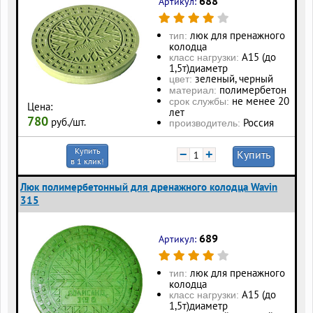
688
Артикул:
люк для пренажного
тип:
колодца
А15 (до
класс нагрузки:
1,5т)диаметр
зеленый, черный
цвет:
полимербетон
материал:
не менее 20
срок службы:
Цена:
лет
780
руб./шт.
Россия
производитель:
Купить
−
+
Купить
в 1 клик!
Люк полимербетонный для дренажного колодца Wavin
315
689
Артикул:
люк для пренажного
тип:
колодца
А15 (до
класс нагрузки:
1,5т)диаметр