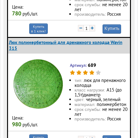
не менее 20
срок службы:
Цена:
лет
780
руб./шт.
Россия
производитель:
Купить
−
+
Купить
в 1 клик!
Люк полимербетонный для дренажного колодца Wavin
315
689
Артикул:
люк для пренажного
тип:
колодца
А15 (до
класс нагрузки:
1,5т)диаметр
черный, зеленый
цвет:
полимербетон
материал:
не менее 20
срок службы:
лет
Цена:
Россия
производитель:
980
руб./шт.
Купить