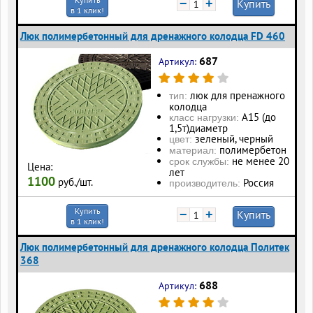
−
+
Купить
в 1 клик!
Люк полимербетонный для дренажного колодца FD 460
687
Артикул:
люк для пренажного
тип:
колодца
А15 (до
класс нагрузки:
1,5т)диаметр
зеленый, черный
цвет:
полимербетон
материал:
не менее 20
срок службы:
Цена:
лет
1100
руб./шт.
Россия
производитель:
Купить
−
+
Купить
в 1 клик!
Люк полимербетонный для дренажного колодца Политек
368
688
Артикул: