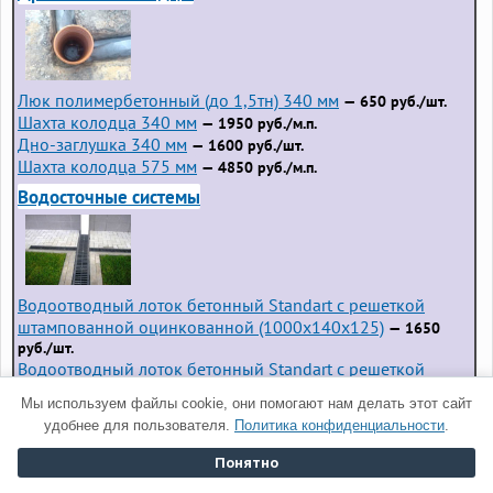
Люк полимербетонный (до 1,5тн) 340 мм
— 650 руб./шт.
Шахта колодца 340 мм
— 1950 руб./м.п.
Дно-заглушка 340 мм
— 1600 руб./шт.
Шахта колодца 575 мм
— 4850 руб./м.п.
Водосточные системы
Водоотводный лоток бетонный Standart с решеткой
штампованной оцинкованной (1000x140x125)
— 1650
руб./шт.
Водоотводный лоток бетонный Standart с решеткой
чугунной (1000x140x125)
— 2750 руб./шт.
Мы используем файлы cookie, они помогают нам делать этот сайт
Дождеприемники
удобнее для пользователя.
Политика конфиденциальности
.
Понятно