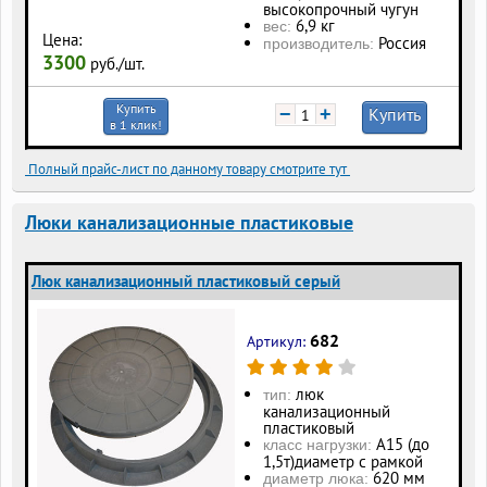
высокопрочный чугун
6,9 кг
вес:
Цена:
Россия
производитель:
3300
руб./шт.
Купить
−
+
Купить
в 1 клик!
Полный прайс-лист по данному товару смотрите тут
Люки канализационные пластиковые
Люк канализационный пластиковый серый
682
Артикул:
люк
тип:
канализационный
пластиковый
А15 (до
класс нагрузки:
1,5т)диаметр с рамкой
620 мм
диаметр люка: