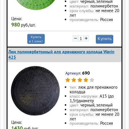
черный, зеленый
цвет:
полимербетон
материал:
не менее 20
срок службы:
лет
Цена:
Россия
производитель:
980
руб./шт.
Купить
−
+
Купить
в 1 клик!
Люк полимербетонный для дренажного колодца Wavin
425
690
Артикул:
люк для пренажного
тип:
колодца
А15 (до
класс нагрузки:
1,5т)диаметр
черный, зеленый
цвет:
полимербетон
материал:
не менее 20
срок службы:
лет
Цена:
Россия
производитель:
1430
руб./шт.