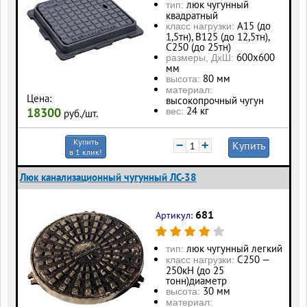
люк чугунный
тип:
квадратный
А15 (до
класс нагрузки:
1,5тн), В125 (до 12,5тн),
С250 (до 25тн)
600х600
размеры, ДхШ:
мм
80 мм
высота:
материал:
Цена:
высокопрочный чугун
24 кг
18300
вес:
руб./шт.
Купить
−
+
Купить
в 1 клик!
Люк канализационный чугунный ЛС-38
681
Артикул:
люк чугунный легкий
тип:
С250 —
класс нагрузки:
250кН (до 25
тонн)диаметр
30 мм
высота:
материал: