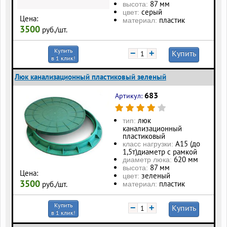
87 мм
высота:
серый
цвет:
Цена:
пластик
материал:
3500
руб./шт.
Купить
−
+
Купить
в 1 клик!
Люк канализационный пластиковый зеленый
683
Артикул:
люк
тип:
канализационный
пластиковый
А15 (до
класс нагрузки:
1,5т)диаметр с рамкой
620 мм
диаметр люка:
87 мм
высота:
Цена:
зеленый
цвет:
3500
пластик
руб./шт.
материал:
Купить
−
+
Купить
в 1 клик!