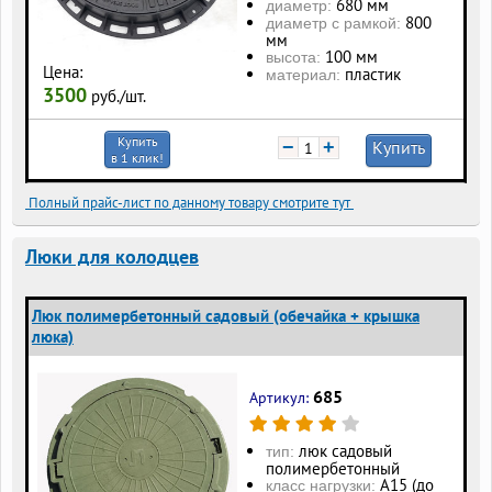
680 мм
диаметр:
800
диаметр с рамкой:
мм
100 мм
высота:
Цена:
пластик
материал:
3500
руб./шт.
Купить
−
+
Купить
в 1 клик!
Полный прайс-лист по данному товару смотрите тут
Люки для колодцев
Люк полимербетонный садовый (обечайка + крышка
люка)
685
Артикул:
люк садовый
тип:
полимербетонный
А15 (до
класс нагрузки: