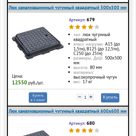
Люк канализационный чугунный квадратный 500х500 мм
679
Артикул:
люк чугунный
тип:
квадратный
А15 (до
класс нагрузки:
1,5тн), В125 (до 12,5тн),
С250 (до 25тн)
500х500
размеры, ДхШ:
мм
80 мм
высота:
материал:
Цена:
высокопрочный чугун
17 кг
12550
вес:
руб./шт.
Купить
−
+
Купить
в 1 клик!
Люк канализационный чугунный квадратный 600х600 мм
680
Артикул: