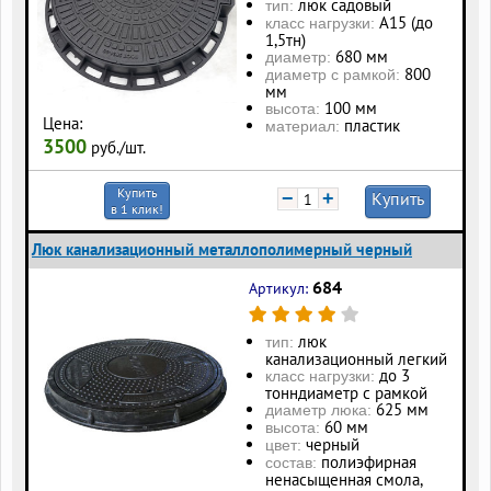
люк садовый
тип:
А15 (до
класс нагрузки:
1,5тн)
680 мм
диаметр:
800
диаметр с рамкой:
мм
100 мм
высота:
Цена:
пластик
материал:
3500
руб./шт.
Купить
−
+
Купить
в 1 клик!
Люк канализационный металлополимерный черный
684
Артикул:
люк
тип:
канализационный легкий
до 3
класс нагрузки:
тонндиаметр с рамкой
625 мм
диаметр люка:
60 мм
высота:
черный
цвет:
полиэфирная
состав:
ненасыщенная смола,