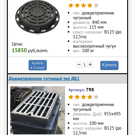
дождеприемник
тип:
чугунный
840 мм
диаметр:
115 мм
высота:
В125 (до
класс нагрузки:
12,5тн)
материал:
Цена:
высокопрочный чугун
15850
100 кг
руб./комп.
вес:
Купить
−
+
Купить
в 1 клик!
Дождеприемник чугунный тип ДБ2
798
Артикул:
дождеприемник
тип:
чугунный
955х495
размеры, ДхШ:
мм
100 мм
высота:
В125 (до
класс нагрузки:
12,5тн)