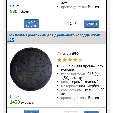
лет
Цена:
Россия
производитель:
980
руб./шт.
Купить
−
+
Купить
в 1 клик!
Люк полимербетонный для дренажного колодца Wavin
425
690
Артикул:
люк для пренажного
тип:
колодца
А15 (до
класс нагрузки:
1,5т)диаметр
черный, зеленый
цвет:
полимербетон
материал:
не менее 20
срок службы:
лет
Цена:
Россия
производитель:
1430
руб./шт.
Купить