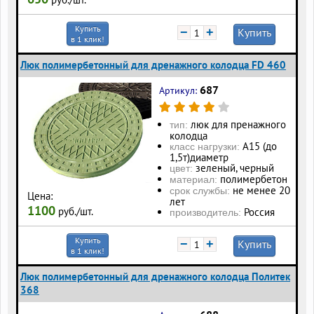
Купить
−
+
Купить
в 1 клик!
Люк полимербетонный для дренажного колодца FD 460
687
Артикул:
люк для пренажного
тип:
колодца
А15 (до
класс нагрузки:
1,5т)диаметр
зеленый, черный
цвет:
полимербетон
материал:
не менее 20
срок службы:
Цена:
лет
1100
руб./шт.
Россия
производитель:
Купить
−
+
Купить
в 1 клик!
Люк полимербетонный для дренажного колодца Политек
368