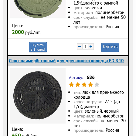
1,5т)диаметр с рамкой
зеленый
цвет:
полимербетон
материал:
не менее 50
срок службы:
лет
Цена:
Россия
производитель:
2000
руб./шт.
Купить
−
+
Купить
в 1 клик!
Люк полимербетонный для дренажного колодца FD 340
686
Артикул:
люк для пренажного
тип:
колодца
А15 (до
класс нагрузки:
1,5т)диаметр
зеленый, черный
цвет:
полимербетон
материал:
не менее 20
срок службы:
лет
Цена:
Россия
производитель:
650
руб./шт.