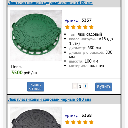
Люк пластиковый садовый зеленый 680 мм
3337
Артикул:
люк садовый
тип:
А15 (до
класс нагрузки:
1,5тн)
680 мм
диаметр:
800
диаметр с рамкой:
мм
100 мм
высота:
пластик
материал:
Цена:
3500
руб./шт.
Купить
−
+
Купить
в 1 клик!
Люк пластиковый садовый черный 680 мм
3338
Артикул: