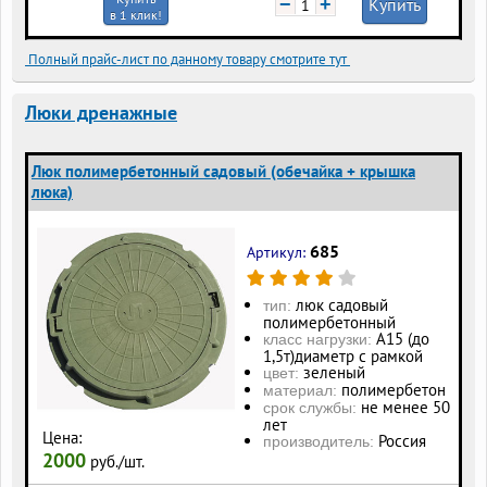
−
+
Купить
в 1 клик!
Полный прайс-лист по данному товару смотрите тут
Люки дренажные
Люк полимербетонный садовый (обечайка + крышка
люка)
685
Артикул:
люк садовый
тип:
полимербетонный
А15 (до
класс нагрузки:
1,5т)диаметр с рамкой
зеленый
цвет:
полимербетон
материал:
не менее 50
срок службы:
лет
Цена:
Россия
производитель:
2000
руб./шт.