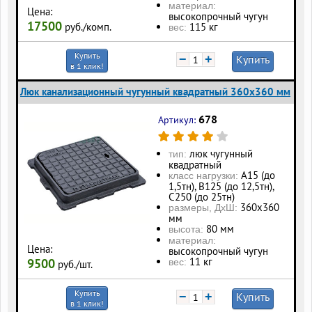
материал:
Цена:
высокопрочный чугун
17500
115 кг
руб./комп.
вес:
Купить
−
+
Купить
в 1 клик!
Люк канализационный чугунный квадратный 360х360 мм
678
Артикул:
люк чугунный
тип:
квадратный
А15 (до
класс нагрузки:
1,5тн), В125 (до 12,5тн),
С250 (до 25тн)
360х360
размеры, ДхШ:
мм
80 мм
высота:
материал:
Цена:
высокопрочный чугун
11 кг
9500
вес:
руб./шт.
Купить
−
+
Купить
в 1 клик!