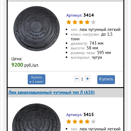
3414
Артикул:
люк чугунный легкий
тип:
до 1,5
класс нагрузки:
тонн
743 мм
диаметр:
58 мм
высота:
595 мм
размер лаза:
чугун
материал:
Цена:
9200
руб./шт.
Купить
−
+
Купить
в 1 клик!
Люк канализационный чугунный тип Л (А30)
3415
Артикул:
люк чугунный легкий
тип: