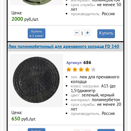
не менее 50
срок службы:
лет
Цена:
Россия
производитель:
2000
руб./шт.
Купить
−
+
Купить
в 1 клик!
Люк полимербетонный для дренажного колодца FD 340
686
Артикул:
люк для пренажного
тип:
колодца
А15 (до
класс нагрузки:
1,5т)диаметр
зеленый, черный
цвет:
полимербетон
материал:
не менее 20
срок службы:
лет
Цена:
Россия
производитель:
650
руб./шт.
Купить