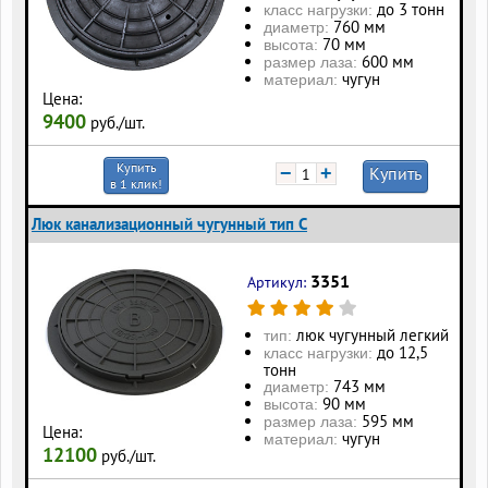
до 3 тонн
класс нагрузки:
760 мм
диаметр:
70 мм
высота:
600 мм
размер лаза:
чугун
материал:
Цена:
9400
руб./шт.
Купить
−
+
Купить
в 1 клик!
Люк канализационный чугунный тип С
3351
Артикул:
люк чугунный легкий
тип:
до 12,5
класс нагрузки:
тонн
743 мм
диаметр:
90 мм
высота:
595 мм
размер лаза:
Цена:
чугун
материал:
12100
руб./шт.