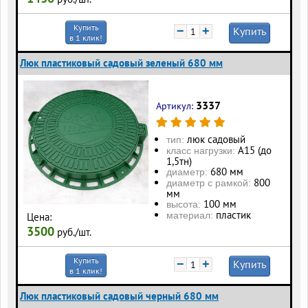
Купить
−
+
Купить
в 1 клик!
Люк пластиковый садовый зеленый 680 мм
3337
Артикул:
люк садовый
тип:
А15 (до
класс нагрузки:
1,5тн)
680 мм
диаметр:
800
диаметр с рамкой:
мм
100 мм
высота:
пластик
материал:
Цена:
3500
руб./шт.
Купить
−
+
Купить
в 1 клик!
Люк пластиковый садовый черный 680 мм