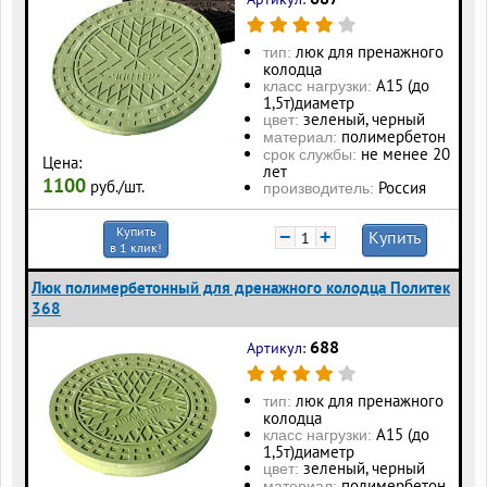
люк для пренажного
тип:
колодца
А15 (до
класс нагрузки:
1,5т)диаметр
зеленый, черный
цвет:
полимербетон
материал:
не менее 20
срок службы:
Цена:
лет
1100
руб./шт.
Россия
производитель:
Купить
−
+
Купить
в 1 клик!
Люк полимербетонный для дренажного колодца Политек
368
688
Артикул:
люк для пренажного
тип:
колодца
А15 (до
класс нагрузки:
1,5т)диаметр
зеленый, черный
цвет:
полимербетон
материал: