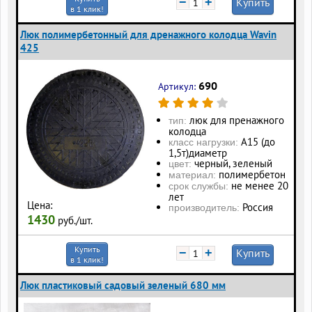
−
+
Купить
в 1 клик!
Люк полимербетонный для дренажного колодца Wavin
425
690
Артикул:
люк для пренажного
тип:
колодца
А15 (до
класс нагрузки:
1,5т)диаметр
черный, зеленый
цвет:
полимербетон
материал:
не менее 20
срок службы:
лет
Цена:
Россия
производитель:
1430
руб./шт.
Купить
−
+
Купить
в 1 клик!
Люк пластиковый садовый зеленый 680 мм