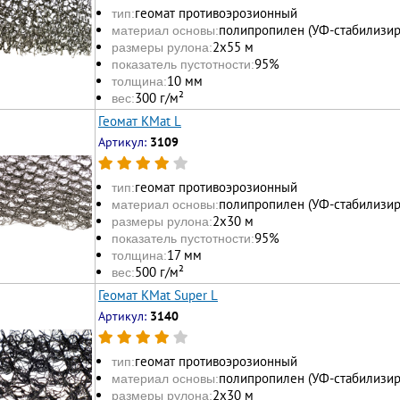
геомат противоэрозионный
тип:
полипропилен (УФ-стабилизи
материал основы:
2х55 м
размеры рулона:
95%
показатель пустотности:
10 мм
толщина:
300 г/м²
вес:
Геомат KMat L
Артикул:
3109
геомат противоэрозионный
тип:
полипропилен (УФ-стабилизи
материал основы:
2х30 м
размеры рулона:
95%
показатель пустотности:
17 мм
толщина:
500 г/м²
вес:
Геомат KMat Super L
Артикул:
3140
геомат противоэрозионный
тип:
полипропилен (УФ-стабилизи
материал основы:
2х30 м
размеры рулона: