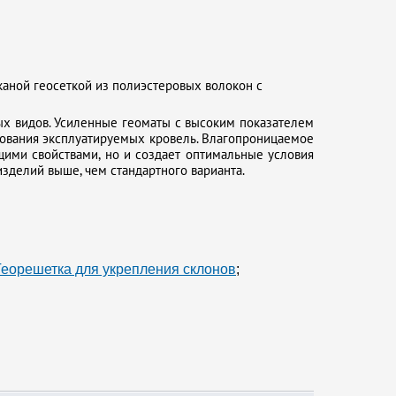
аной геосеткой из полиэстеровых волокон с
ых видов. Усиленные геоматы с высоким показателем
дования эксплуатируемых кровель. Влагопроницаемое
ими свойствами, но и создает оптимальные условия
изделий выше, чем стандартного варианта.
Георешетка для укрепления склонов
;