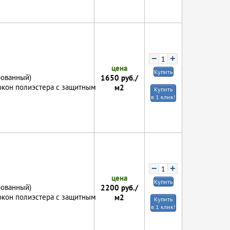
−
+
цена
Купить
рованный)
1650
руб./
локон полиэстера с защитным
м2
Купить
в 1 клик!
−
+
цена
Купить
рованный)
2200
руб./
локон полиэстера с защитным
м2
Купить
в 1 клик!