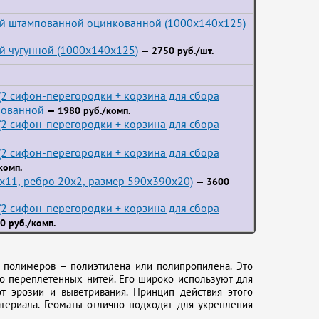
ой штампованной оцинкованной (1000x140x125)
й чугунной (1000x140x125)
— 2750 руб./шт.
2 сифон-перегородки + корзина для сбора
пованной
— 1980 руб./комп.
2 сифон-перегородки + корзина для сбора
2 сифон-перегородки + корзина для сбора
комп.
3x11, ребро 20x2, размер 590x390x20)
— 3600
2 сифон-перегородки + корзина для сбора
0 руб./комп.
з полимеров – полиэтилена или полипропилена. Это
о переплетенных нитей. Его широко используют для
от эрозии и выветривания. Принцип действия этого
атериала. Геоматы отлично подходят для укрепления