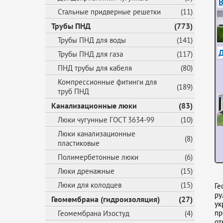
В
Стальные придверные решетки
(11)
Трубы ПНД
(773)
Трубы ПНД для воды
(141)
Трубы ПНД для газа
(117)
ПНД трубы для кабеля
(80)
Компрессионные фитинги для
(189)
труб ПНД
Канализационные люки
(83)
Люки чугунные ГОСТ 3634-99
(10)
Люки канализационные
(8)
пластиковые
Полимербетонные люки
(6)
Люки дренажные
(15)
Люки для колодцев
(15)
Ге
ру
Геомембрана (гидроизоляция)
(27)
ук
пр
Геомембрана Изостуд
(4)
от