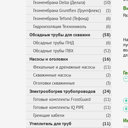
Геомембрана Delta (Дельта)
(10)
В
Геомембрана Gruntflex (Грунтфлекс)
(1)
Ра
Геомембрана Tefond (Тефонд)
(6)
Гидроизоляция Технониколь
(6)
Обсадные трубы для скважин
(58)
На
Обсадные трубы ПНД
(6)
пу
во
Обсадные трубы ПВХ
(52)
дл
Насосы и оголовки
(16)
Фекальные и дренажные насосы
(11)
Г
Скважинные насосы
(2)
Оголовки скважинные
(3)
Электрообогрев трубопроводов
(24)
Готовые комплекты FrostGuard
(11)
Готовые комплекты IQ PIPE
(11)
Греющие кабели
(2)
И
Утеплитель для труб
(11)