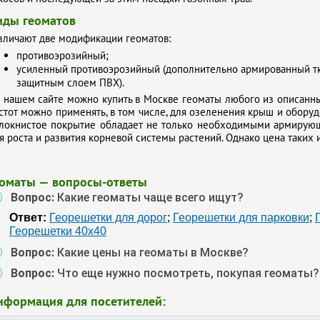
иды геоматов
зличают две модификации геоматов:
противоэрозийный;
усиленный противоэрозийный (дополнительно армированный тк
защитным слоем ПВХ).
 нашем сайте можно купить в Москве геоматы любого из описанн
стот можно применять, в том числе, для озеленения крыш и обору
локнистое покрытие обладает не только необходимыми армирующ
я роста и развития корневой системы растений. Однако цена таких 
еоматы — вопросы-ответы
Вопрос:
Какие геоматы чаще всего ищут?
Ответ:
Георешетки для дорог
;
Георешетки для парковки
;
Георешетки 40х40
Вопрос:
Какие цены на геоматы в Москве?
Вопрос:
Что еще нужно посмотреть, покупая геоматы?
нформация для посетителей: