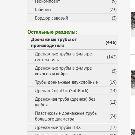
Геокомпозит
(9)
Габионы
(23)
Бордюр садовый
(3)
Остальные разделы:
Дренажные трубы от
(446)
производителя
Дренажные трубы в фильтре
(143)
геотекстиль
Дренажные трубы в фильтре
(5)
кокосовая койра
Трубы дренажные двухслойные
(19)
Дренаж СофтРок (SoftRock)
(14)
Дренажная труба (дренаж) без
(12)
щебня
Пластиковые дренажные трубы
(74)
большого диаметра
Дренажные трубы ПВХ
(17)