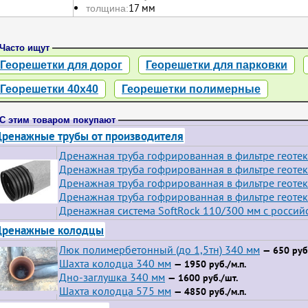
17 мм
толщина:
Часто ищут
Георешетки для дорог
Георешетки для парковки
Георешетки 40х40
Георешетки полимерные
С этим товаром покупают
ренажные трубы от производителя
Дренажная труба гофрированная в фильтре геотек
Дренажная труба гофрированная в фильтре геотек
Дренажная труба гофрированная в фильтре геотек
Дренажная труба гофрированная в фильтре геотек
Дренажная система SoftRock 110/300 мм с росси
Дренажные колодцы
Люк полимербетонный (до 1,5тн) 340 мм
— 650 руб.
Шахта колодца 340 мм
— 1950 руб./м.п.
Дно-заглушка 340 мм
— 1600 руб./шт.
Шахта колодца 575 мм
— 4850 руб./м.п.