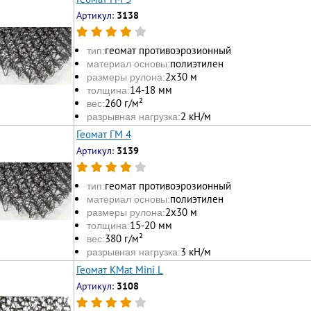
Артикул:
3138
геомат противоэрозионный
тип:
полиэтилен
материал основы:
2х30 м
размеры рулона:
14-18 мм
толщина:
260 г/м²
вес:
2 кН/м
разрывная нагрузка:
Геомат ГМ 4
Артикул:
3139
геомат противоэрозионный
тип:
полиэтилен
материал основы:
2х30 м
размеры рулона:
15-20 мм
толщина:
380 г/м²
вес:
3 кН/м
разрывная нагрузка:
Геомат KMat Mini L
Артикул:
3108