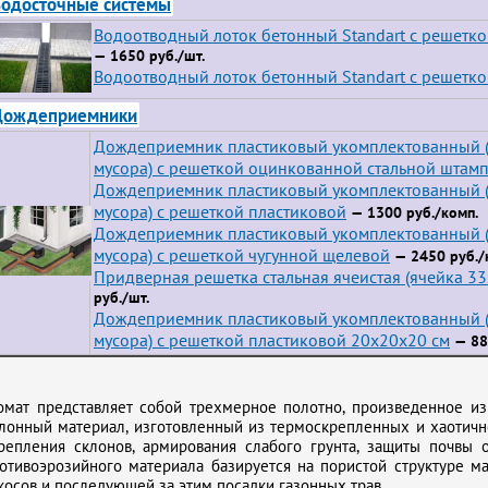
одосточные системы
Водоотводный лоток бетонный Standart с решетк
— 1650 руб./шт.
Водоотводный лоток бетонный Standart с решетко
Дождеприемники
Дождеприемник пластиковый укомплектованный (
мусора) с решеткой оцинкованной стальной штам
Дождеприемник пластиковый укомплектованный (
мусора) с решеткой пластиковой
— 1300 руб./комп.
Дождеприемник пластиковый укомплектованный (
мусора) с решеткой чугунной щелевой
— 2450 руб./
Придверная решетка стальная ячеистая (ячейка 3
руб./шт.
Дождеприемник пластиковый укомплектованный (
мусора) с решеткой пластиковой 20х20х20 см
— 88
омат представляет собой трехмерное полотно, произведенное и
лонный материал, изготовленный из термоскрепленных и хаотичн
репления склонов, армирования слабого грунта, защиты почвы 
отивоэрозийного материала базируется на пористой структуре м
косов и последующей за этим посадки газонных трав.