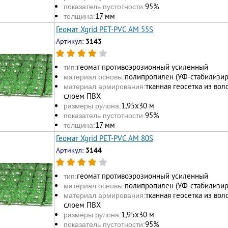
95%
показатель пустотности:
17 мм
толщина:
Геомат Xgrid PET-PVC AM 55S
Артикул:
3143
геомат противоэрозионный усиленный
тип:
полипропилен (УФ-стабилизи
материал основы:
тканная геосетка из во
материал армирования:
слоем ПВХ
1,95х30 м
размеры рулона:
95%
показатель пустотности:
17 мм
толщина:
Геомат Xgrid PET-PVC AM 80S
Артикул:
3144
геомат противоэрозионный усиленный
тип:
полипропилен (УФ-стабилизи
материал основы:
тканная геосетка из во
материал армирования:
слоем ПВХ
1,95х30 м
размеры рулона:
95%
показатель пустотности: