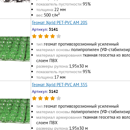
95%
показатель пустотности:
22 мм
толщина:
500 г/м²
вес:
Геомат Xgrid PET-PVC AM 20S
Артикул:
3141
геомат противоэрозионный усиленный
тип:
полипропилен (УФ-стабилизи
материал основы:
тканная геосетка из во
материал армирования:
слоем ПВХ
1,95х30 м
размеры рулона:
95%
показатель пустотности:
17 мм
толщина:
Геомат Xgrid PET-PVC AM 35S
Артикул:
3142
геомат противоэрозионный усиленный
тип:
полипропилен (УФ-стабилизи
материал основы:
тканная геосетка из во
материал армирования:
слоем ПВХ
1,95х30 м
размеры рулона: