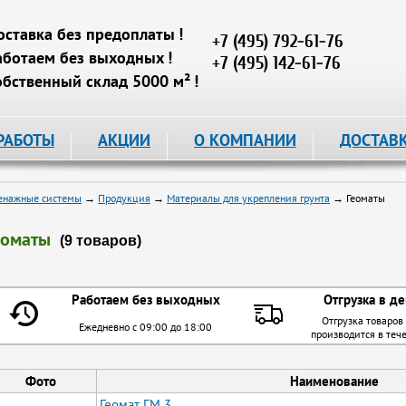
оставка без предоплаты !
+7 (495) 792-61-76
аботаем без выходных !
+7 (495) 142-61-76
обственный склад 5000 м² !
РАБОТЫ
АКЦИИ
О КОМПАНИИ
ДОСТАВ
енажные системы
→
Продукция
→
Материалы для укрепления грунта
→ Геоматы
еоматы
(9 товаров)
Работаем без выходных
Отгрузка в де
Отгрузка товаров
Ежедневно с 09:00 до 18:00
производится в теч
Фото
Наименование
Геомат ГМ 3