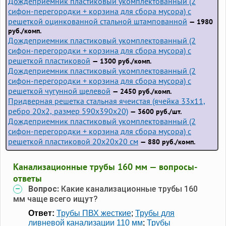
Дождеприемник пластиковый укомплектованный (2
сифон-перегородки + корзина для сбора мусора) с
решеткой оцинкованной стальной штампованной
— 1980
руб./комп.
Дождеприемник пластиковый укомплектованный (2
сифон-перегородки + корзина для сбора мусора) с
решеткой пластиковой
— 1300 руб./комп.
Дождеприемник пластиковый укомплектованный (2
сифон-перегородки + корзина для сбора мусора) с
решеткой чугунной щелевой
— 2450 руб./комп.
Придверная решетка стальная ячеистая (ячейка 33x11,
ребро 20x2, размер 590x390x20)
— 3600 руб./шт.
Дождеприемник пластиковый укомплектованный (2
сифон-перегородки + корзина для сбора мусора) с
решеткой пластиковой 20х20х20 см
— 880 руб./комп.
Канализационные трубы 160 мм — вопросы-
ответы
Вопрос:
Какие канализационные трубы 160
мм чаще всего ищут?
Ответ:
Трубы ПВХ жесткие
;
Трубы для
ливневой канализации 110 мм
;
Трубы