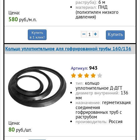
6 м
раструба):
ПНД
материал:
(полиэтилен низкого
Цена:
давления)
580
руб./м.п.
Купить
−
+
Купить
в 1 клик!
Кольцо уплотнительное для гофрированной трубы 160/136
943
Артикул:
кольцо
тип:
уплотнительное Д-ДГТ
136
диаметр внутренний:
мм
герметизация
назначение:
соединения
гофрированных труб с
раструбом
Россия
производитель:
Цена:
80
руб./шт.