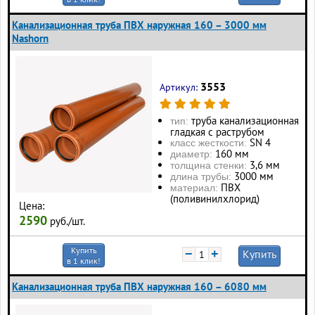
Канализационная труба ПВХ наружная 160 – 3000 мм
Nashorn
3553
Артикул:
труба канализационная
тип:
гладкая с раструбом
SN 4
класс жесткости:
160 мм
диаметр:
3,6 мм
толщина стенки:
3000 мм
длина трубы:
ПВХ
материал:
(поливинилхлорид)
Цена:
2590
руб./шт.
Купить
−
+
Купить
в 1 клик!
Канализационная труба ПВХ наружная 160 – 6080 мм