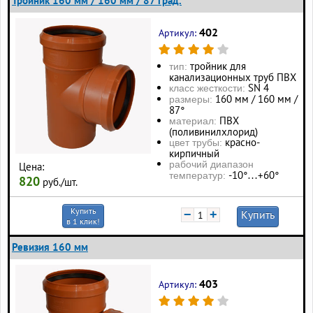
Тройник 160 мм / 160 мм / 87 град.
402
Артикул:
тройник для
тип:
канализационных труб ПВХ
SN 4
класс жесткости:
160 мм / 160 мм /
размеры:
87°
ПВХ
материал:
(поливинилхлорид)
красно-
цвет трубы:
кирпичный
рабочий диапазон
Цена:
-10°…+60°
температур:
820
руб./шт.
Купить
−
+
Купить
в 1 клик!
Ревизия 160 мм
403
Артикул: