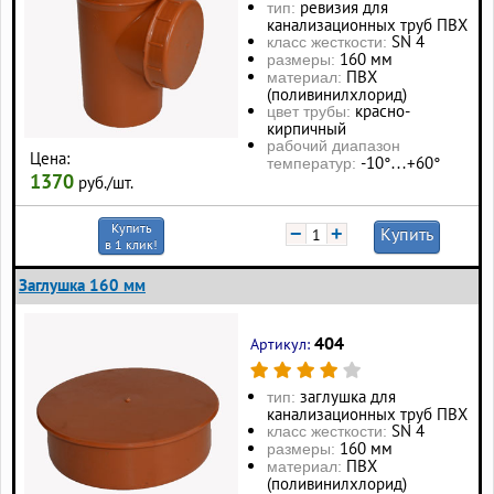
ревизия для
тип:
канализационных труб ПВХ
SN 4
класс жесткости:
160 мм
размеры:
ПВХ
материал:
(поливинилхлорид)
красно-
цвет трубы:
кирпичный
рабочий диапазон
Цена:
-10°…+60°
температур:
1370
руб./шт.
Купить
−
+
Купить
в 1 клик!
Заглушка 160 мм
404
Артикул:
заглушка для
тип:
канализационных труб ПВХ
SN 4
класс жесткости:
160 мм
размеры:
ПВХ
материал:
(поливинилхлорид)