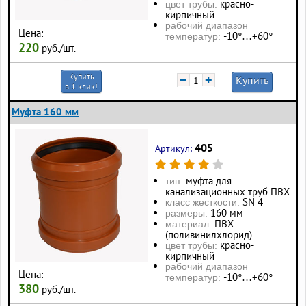
красно-
цвет трубы:
кирпичный
рабочий диапазон
Цена:
-10°…+60°
температур:
220
руб./шт.
Купить
−
+
Купить
в 1 клик!
Муфта 160 мм
405
Артикул:
муфта для
тип:
канализационных труб ПВХ
SN 4
класс жесткости:
160 мм
размеры:
ПВХ
материал:
(поливинилхлорид)
красно-
цвет трубы:
кирпичный
рабочий диапазон
Цена:
-10°…+60°
температур:
380
руб./шт.