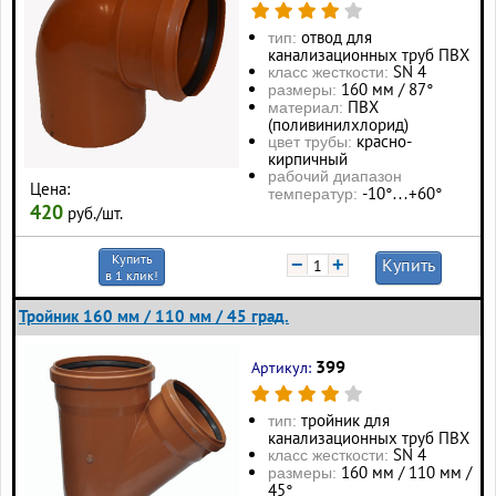
отвод для
тип:
канализационных труб ПВХ
SN 4
класс жесткости:
160 мм / 87°
размеры:
ПВХ
материал:
(поливинилхлорид)
красно-
цвет трубы:
кирпичный
рабочий диапазон
Цена:
-10°…+60°
температур:
420
руб./шт.
Купить
−
+
Купить
в 1 клик!
Тройник 160 мм / 110 мм / 45 град.
399
Артикул:
тройник для
тип:
канализационных труб ПВХ
SN 4
класс жесткости:
160 мм / 110 мм /
размеры:
45°