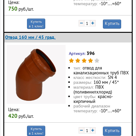
Цена:
-10°…+60°
температур:
750
руб./шт.
Купить
−
+
Купить
в 1 клик!
Отвод 160 мм / 45 град.
396
Артикул:
отвод для
тип:
канализационных труб ПВХ
SN 4
класс жесткости:
160 мм / 45°
размеры:
ПВХ
материал:
(поливинилхлорид)
красно-
цвет трубы:
кирпичный
рабочий диапазон
Цена:
-10°…+60°
температур:
420
руб./шт.
Купить
−
+
Купить
в 1 клик!