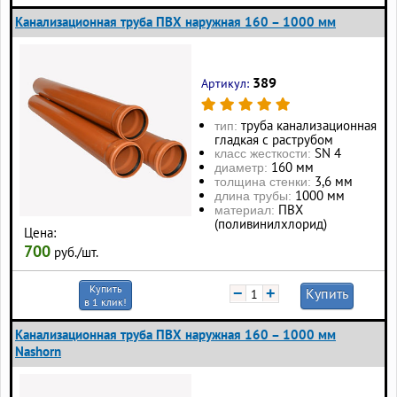
Канализационная труба ПВХ наружная 160 – 1000 мм
389
Артикул:
труба канализационная
тип:
гладкая с раструбом
SN 4
класс жесткости:
160 мм
диаметр:
3,6 мм
толщина стенки:
1000 мм
длина трубы:
ПВХ
материал:
(поливинилхлорид)
Цена:
700
руб./шт.
Купить
−
+
Купить
в 1 клик!
Канализационная труба ПВХ наружная 160 – 1000 мм
Nashorn