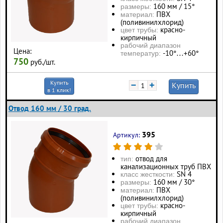
160 мм / 15°
размеры:
ПВХ
материал:
(поливинилхлорид)
красно-
цвет трубы:
кирпичный
рабочий диапазон
Цена:
-10°…+60°
температур:
750
руб./шт.
Купить
−
+
Купить
в 1 клик!
Отвод 160 мм / 30 град.
395
Артикул:
отвод для
тип:
канализационных труб ПВХ
SN 4
класс жесткости:
160 мм / 30°
размеры:
ПВХ
материал:
(поливинилхлорид)
красно-
цвет трубы:
кирпичный
рабочий диапазон