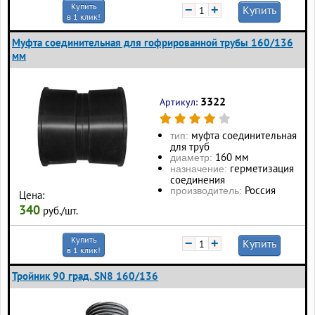
Купить
−
+
Купить
в 1 клик!
Муфта соединительная для гофрированной трубы 160/136
мм
3322
Артикул:
муфта соединительная
тип:
для труб
160 мм
диаметр:
герметизация
назначение:
соединения
Россия
производитель:
Цена:
340
руб./шт.
Купить
−
+
Купить
в 1 клик!
Тройник 90 град. SN8 160/136