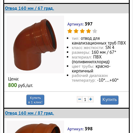
Отвод 160 мм / 67 град.
397
Артикул:
отвод для
тип:
канализационных труб ПВХ
SN 4
класс жесткости:
160 мм / 67°
размеры:
ПВХ
материал:
(поливинилхлорид)
красно-
цвет трубы:
кирпичный
рабочий диапазон
Цена:
-10°…+60°
температур:
800
руб./шт.
Купить
−
+
Купить
в 1 клик!
Отвод 160 мм / 87 град.
398
Артикул: