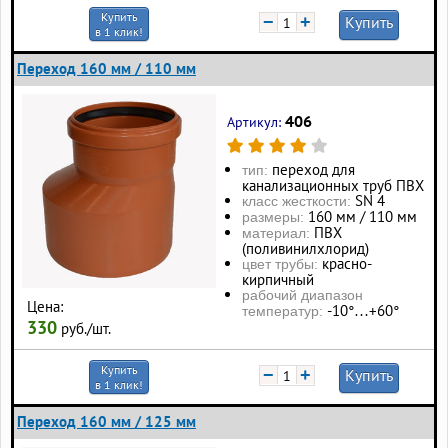
Купить
−
+
Купить
в 1 клик!
Переход 160 мм / 110 мм
406
Артикул:
переход для
тип:
канализационных труб ПВХ
SN 4
класс жесткости:
160 мм / 110 мм
размеры:
ПВХ
материал:
(поливинилхлорид)
красно-
цвет трубы:
кирпичный
рабочий диапазон
Цена:
-10°…+60°
температур:
330
руб./шт.
Купить
−
+
Купить
в 1 клик!
Переход 160 мм / 125 мм