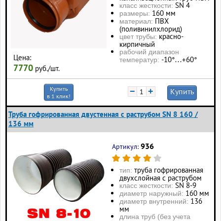
SN 4
класс жесткости:
160 мм
размеры:
ПВХ
материал:
(поливинилхлорид)
красно-
цвет трубы:
кирпичный
рабочий диапазон
Цена:
-10°…+60°
температур:
7770
руб./шт.
Купить
−
+
Купить
в 1 клик!
Труба гофрированная двустенная с раструбом SN 8 160 /
136 мм
936
Артикул:
труба гофрированная
тип:
двухслойная с раструбом
SN 8-9
класс жесткости:
160 мм
диаметр наружный:
136
диаметр внутренний:
мм
длина труб (без учета