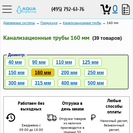
0
(495) 792-61-76
Дренажные системы
→
Продукция
→
Канализационные трубы
→ 160 мм
Канализационные трубы 160 мм
(39 товаров)
Диаметр:
40 мм
90 мм
110 мм
125 мм
150 мм
160 мм
200 мм
250 мм
300 мм
315 мм
400 мм
500 мм
Любые
Работаем без
Отгрузка в
способы
выходных
день заказа
оплаты
Отгрузка товаров
Наличный расчет,
из наличия
Ежедневно с
безналичный
производится в
09:00 до 18:00
расчет,
течение 30