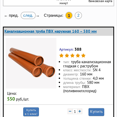
банковская карта
минут
след.
Страницы:
2
← пред.
→
1
Канализационная труба ПВХ наружная 160 – 580 мм
388
Артикул:
труба канализационная
тип:
гладкая с раструбом
SN 4
класс жесткости:
160 мм
диаметр:
4,0 мм
толщина стенки:
580 мм
длина трубы:
ПВХ
материал:
(поливинилхлорид)
Цена:
550
руб./шт.
Купить
−
+
Купить
в 1 клик!