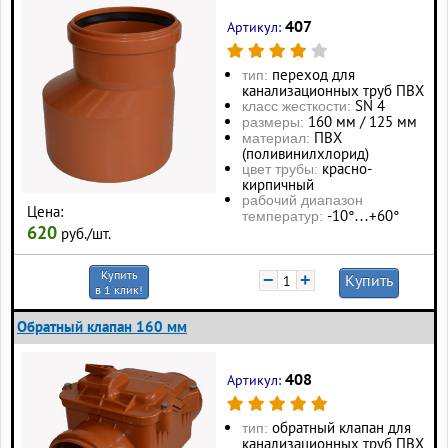
407
Артикул:
переход для
тип:
канализационных труб ПВХ
SN 4
класс жесткости:
160 мм / 125 мм
размеры:
ПВХ
материал:
(поливинилхлорид)
красно-
цвет трубы:
кирпичный
рабочий диапазон
Цена:
-10°…+60°
температур:
620
руб./шт.
Купить
−
+
Купить
в 1 клик!
Обратный клапан 160 мм
408
Артикул:
обратный клапан для
тип:
канализационных труб ПВХ