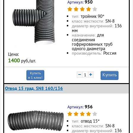
950
Артикул:
тройник 90°
тип:
SN-8
класс жесткости:
136
диаметр внутренний:
мм
для
назначение:
соединения
гофрированных труб
одного диаметра
Россия
производитель:
Цена:
1400
руб./шт.
Купить
−
+
Купить
в 1 клик!
Отвод 15 град. SN8 160/136
956
Артикул:
отвод 15°
тип:
SN-8
класс жесткости:
136
диаметр внутренний: