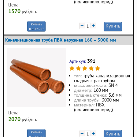
(поливинилхлорид)
Цена:
1570
руб./шт.
Купить
−
+
Купить
в 1 клик!
Канализационная труба ПВХ наружная 160 – 3000 мм
391
Артикул:
труба канализационная
тип:
гладкая с раструбом
SN 4
класс жесткости:
160 мм
диаметр:
3,6 мм
толщина стенки:
3000 мм
длина трубы:
ПВХ
материал:
(поливинилхлорид)
Цена:
2070
руб./шт.
Купить
−
+
Купить
в 1 клик!