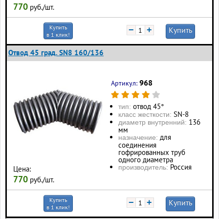
770
руб./шт.
Купить
−
+
Купить
в 1 клик!
Отвод 45 град. SN8 160/136
968
Артикул:
отвод 45°
тип:
SN-8
класс жесткости:
136
диаметр внутренний:
мм
для
назначение:
соединения
гофрированных труб
одного диаметра
Россия
производитель:
Цена:
770
руб./шт.
Купить
−
+
Купить
в 1 клик!