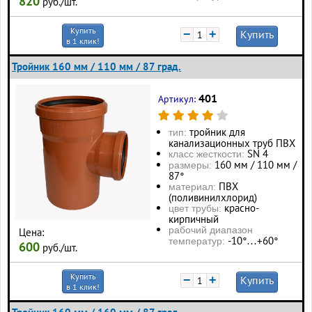
820
руб./шт.
Купить
−
+
Купить
в 1 клик!
Тройник 160 мм / 110 мм / 87 град.
401
Артикул:
тройник для
тип:
канализационных труб ПВХ
SN 4
класс жесткости:
160 мм / 110 мм /
размеры:
87°
ПВХ
материал:
(поливинилхлорид)
красно-
цвет трубы:
кирпичный
рабочий диапазон
Цена:
-10°…+60°
температур:
600
руб./шт.
Купить
−
+
Купить
в 1 клик!