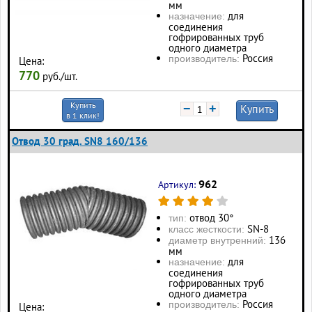
мм
для
назначение:
соединения
гофрированных труб
одного диаметра
Россия
производитель:
Цена:
770
руб./шт.
Купить
−
+
Купить
в 1 клик!
Отвод 30 град. SN8 160/136
962
Артикул:
отвод 30°
тип:
SN-8
класс жесткости:
136
диаметр внутренний:
мм
для
назначение:
соединения
гофрированных труб
одного диаметра
Россия
производитель:
Цена: