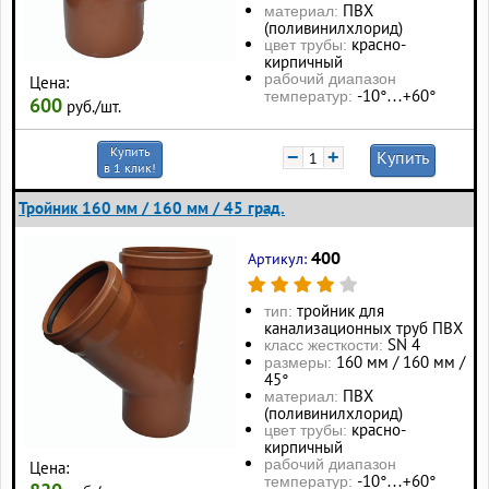
ПВХ
материал:
(поливинилхлорид)
красно-
цвет трубы:
кирпичный
рабочий диапазон
Цена:
-10°…+60°
температур:
600
руб./шт.
Купить
−
+
Купить
в 1 клик!
Тройник 160 мм / 160 мм / 45 град.
400
Артикул:
тройник для
тип:
канализационных труб ПВХ
SN 4
класс жесткости:
160 мм / 160 мм /
размеры:
45°
ПВХ
материал:
(поливинилхлорид)
красно-
цвет трубы:
кирпичный
рабочий диапазон
Цена:
-10°…+60°
температур: