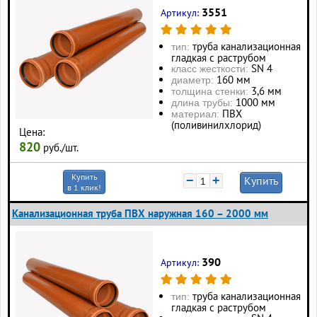
3551
Артикул:
труба канализационная
тип:
гладкая с раструбом
SN 4
класс жесткости:
160 мм
диаметр:
3,6 мм
толщина стенки:
1000 мм
длина трубы:
ПВХ
материал:
(поливинилхлорид)
Цена:
820
руб./шт.
Купить
−
+
Купить
в 1 клик!
Канализационная труба ПВХ наружная 160 – 2000 мм
390
Артикул:
труба канализационная
тип:
гладкая с раструбом