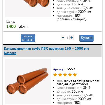
SN 4
класс жесткости:
160 мм
диаметр:
3,6 мм
толщина стенки:
2000 мм
длина трубы:
ПВХ
материал:
(поливинилхлорид)
Цена:
1400
руб./шт.
Купить
−
+
Купить
в 1 клик!
Канализационная труба ПВХ наружная 160 – 2000 мм
Nashorn
3552
Артикул:
труба канализационная
тип:
гладкая с раструбом
SN 4
класс жесткости:
160 мм
диаметр:
3,6 мм
толщина стенки:
2000 мм
длина трубы:
ПВХ
материал: