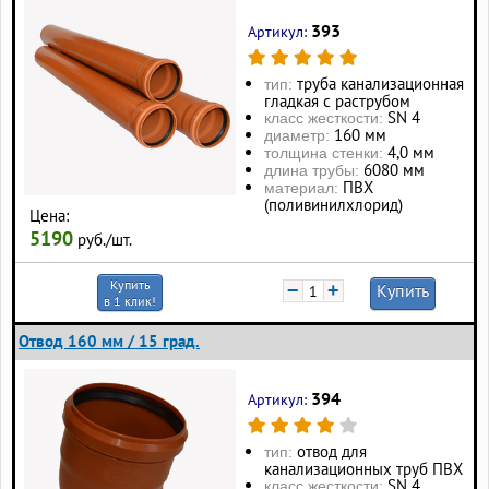
393
Артикул:
труба канализационная
тип:
гладкая с раструбом
SN 4
класс жесткости:
160 мм
диаметр:
4,0 мм
толщина стенки:
6080 мм
длина трубы:
ПВХ
материал:
(поливинилхлорид)
Цена:
5190
руб./шт.
Купить
−
+
Купить
в 1 клик!
Отвод 160 мм / 15 град.
394
Артикул:
отвод для
тип:
канализационных труб ПВХ
SN 4
класс жесткости: