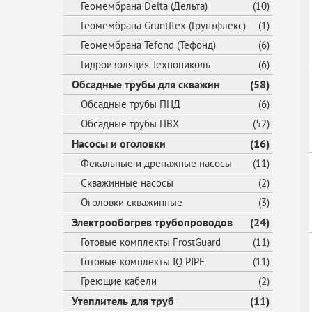
Геомембрана Delta (Дельта)
(10)
Геомембрана Gruntflex (Грунтфлекс)
(1)
Геомембрана Tefond (Тефонд)
(6)
Гидроизоляция Технониколь
(6)
Обсадные трубы для скважин
(58)
Обсадные трубы ПНД
(6)
Обсадные трубы ПВХ
(52)
Насосы и оголовки
(16)
Фекальные и дренажные насосы
(11)
Скважинные насосы
(2)
Оголовки скважинные
(3)
Электрообогрев трубопроводов
(24)
Готовые комплекты FrostGuard
(11)
Готовые комплекты IQ PIPE
(11)
Греющие кабели
(2)
Утеплитель для труб
(11)