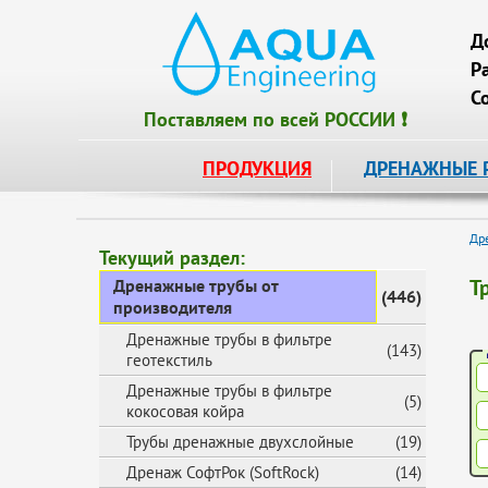
Д
Р
С
Поставляем по всей РОССИИ ❗
ПРОДУКЦИЯ
ДРЕНАЖНЫЕ 
Др
Текущий раздел:
Т
Дренажные трубы от
(446)
производителя
Дренажные трубы в фильтре
(143)
геотекстиль
Дренажные трубы в фильтре
(5)
кокосовая койра
Трубы дренажные двухслойные
(19)
Дренаж СофтРок (SoftRock)
(14)