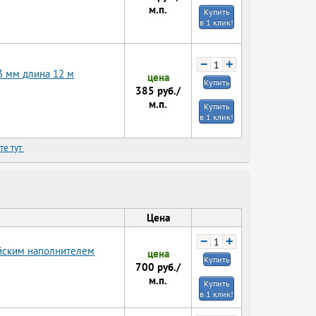
м.п.
Купить
в 1 клик!
−
+
3 мм длина 12 м
цена
Купить
385
руб./
м.п.
Купить
в 1 клик!
те тут
Цена
−
+
ийским наполнителем
цена
Купить
700
руб./
м.п.
Купить
в 1 клик!