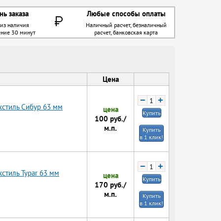
нь заказа
Любые способы оплаты
 из наличия
Наличный расчет, безналичный
ение 30 минут
расчет, банковская карта
Цена
−
+
кстиль Сибур 63 мм
цена
Купить
100
руб./
м.п.
Купить
в 1 клик!
−
+
стиль Typar 63 мм
цена
Купить
170
руб./
м.п.
Купить
в 1 клик!