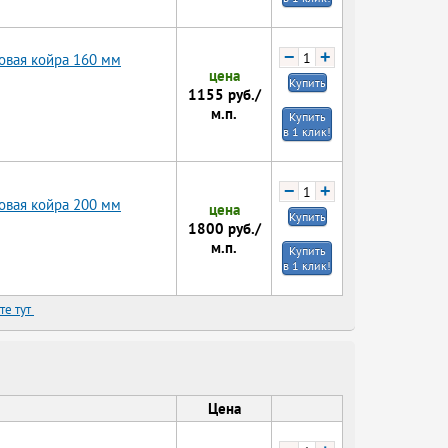
−
+
овая койра 160 мм
цена
Купить
1155
руб./
м.п.
Купить
в 1 клик!
−
+
овая койра 200 мм
цена
Купить
1800
руб./
м.п.
Купить
в 1 клик!
те тут
Цена