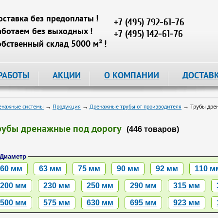
оставка без предоплаты !
+7 (495) 792-61-76
аботаем без выходных !
+7 (495) 142-61-76
обственный склад 5000 м² !
РАБОТЫ
АКЦИИ
О КОМПАНИИ
ДОСТАВ
енажные системы
→
Продукция
→
Дренажные трубы от производителя
→ Трубы дрен
рубы дренажные под дорогу
(446 товаров)
Диаметр
60 мм
63 мм
75 мм
90 мм
92 мм
110 м
200 мм
230 мм
250 мм
290 мм
315 мм
500 мм
575 мм
630 мм
695 мм
923 мм