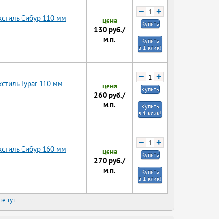
−
+
кстиль Сибур 110 мм
цена
Купить
130
руб./
м.п.
Купить
в 1 клик!
−
+
стиль Typar 110 мм
цена
Купить
260
руб./
м.п.
Купить
в 1 клик!
−
+
кстиль Сибур 160 мм
цена
Купить
270
руб./
м.п.
Купить
в 1 клик!
те тут