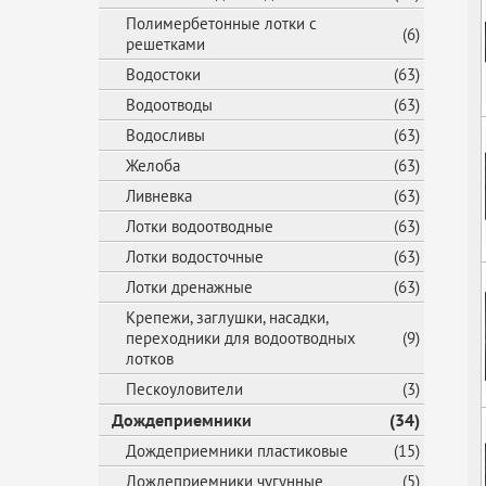
Полимербетонные лотки с
(6)
решетками
Водостоки
(63)
Водоотводы
(63)
Водосливы
(63)
Желоба
(63)
Ливневка
(63)
Лотки водоотводные
(63)
Лотки водосточные
(63)
Лотки дренажные
(63)
Крепежи, заглушки, насадки,
переходники для водоотводных
(9)
лотков
Пескоуловители
(3)
Дождеприемники
(34)
Дождеприемники пластиковые
(15)
Дождеприемники чугунные
(5)