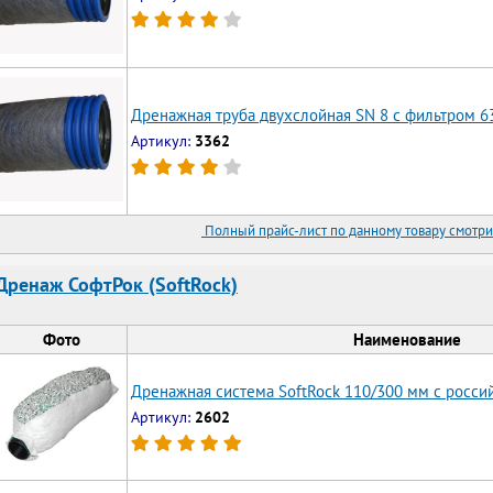
Дренажная труба двухслойная SN 8 с фильтром 6
Артикул:
3362
Полный прайс-лист по данному товару смотри
Дренаж СофтРок (SoftRock)
Фото
Наименование
Дренажная система SoftRock 110/300 мм с росс
Артикул:
2602