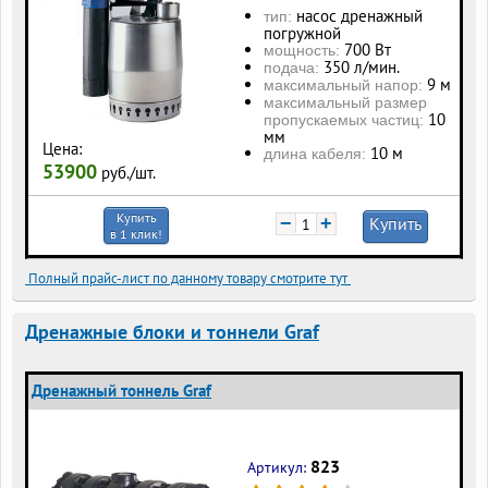
насос дренажный
тип:
погружной
700 Вт
мощность:
350 л/мин.
подача:
9 м
максимальный напор:
максимальный размер
10
пропускаемых частиц:
мм
Цена:
10 м
длина кабеля:
53900
руб./шт.
Купить
−
+
Купить
в 1 клик!
Полный прайс-лист по данному товару смотрите тут
Дренажные блоки и тоннели Graf
Дренажный тоннель Graf
823
Артикул: