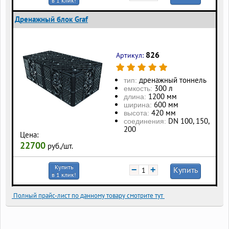
в 1 клик!
Дренажный блок Graf
826
Артикул:
дренажный тоннель
тип:
300 л
eмкость:
1200 мм
длина:
600 мм
ширина:
420 мм
высота:
DN 100, 150,
соединения:
200
Цена:
22700
руб./шт.
Купить
−
+
Купить
в 1 клик!
Полный прайс-лист по данному товару смотрите тут