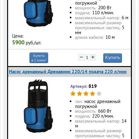
погружной
200 Вт
мощность:
110 л/мин.
подача:
6 м
максимальный напор:
максимальный размер
5
пропускаемых частиц:
мм
Цена:
10 м
длина кабеля:
5900
руб./шт.
Купить
−
+
Купить
в 1 клик!
Насос дренажный Дренажник 220/14 подача 220 л/мин
819
Артикул:
насос дренажный
тип:
погружной
660 Вт
мощность:
220 л/мин.
подача:
14
максимальный напор:
м
максимальный размер
5
пропускаемых частиц: