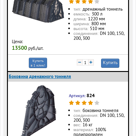
дренажный тоннель
тип:
300 л
eмкость:
1220 мм
длина:
800 мм
ширина:
510 мм
высота:
DN 100, 150,
соединения:
200, 300
Цена:
13500
руб./шт.
Купить
−
+
Купить
в 1 клик!
Боковина дренажного тоннеля
824
Артикул:
боковина тоннеля
тип:
DN 100, 150,
соединения:
200, 300
16 кг
вес:
100%
материал:
полипропилен