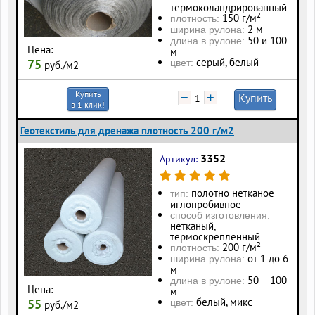
термоколандрированный
150 г/м²
плотность:
2 м
ширина рулона:
50 и 100
длина в рулоне:
Цена:
м
серый, белый
75
цвет:
руб./м2
Купить
−
+
Купить
в 1 клик!
Геотекстиль для дренажа плотность 200 г/м2
3352
Артикул:
полотно нетканое
тип:
иглопробивное
способ изготовления:
нетканый,
термоскрепленный
200 г/м²
плотность:
от 1 до 6
ширина рулона:
м
50 – 100
длина в рулоне:
Цена:
м
белый, микс
55
цвет:
руб./м2