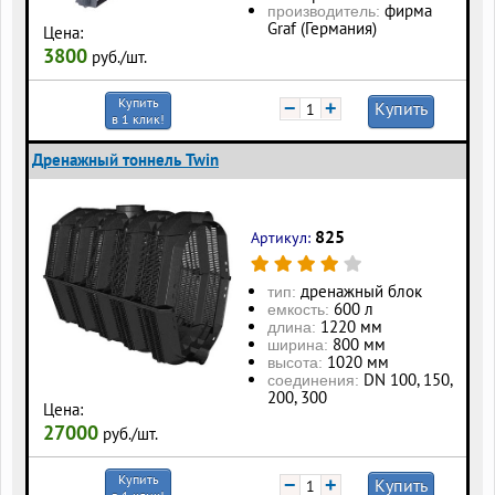
фирма
производитель:
Graf (Германия)
Цена:
3800
руб./шт.
Купить
−
+
Купить
в 1 клик!
Дренажный тоннель Twin
825
Артикул:
дренажный блок
тип:
600 л
eмкость:
1220 мм
длина:
800 мм
ширина:
1020 мм
высота:
DN 100, 150,
соединения:
200, 300
Цена:
27000
руб./шт.
Купить
−
+
Купить