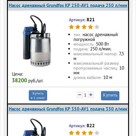
Насос дренажный Grundfos KP 250-AV1 подача 250 л/мин
821
Артикул:
насос дренажный
тип:
погружной
500 Вт
мощность:
250 л/мин.
подача:
7,5
максимальный напор:
м
максимальный размер
10
пропускаемых частиц:
мм
Цена:
10 м
длина кабеля:
38200
руб./шт.
Купить
−
+
Купить
в 1 клик!
Насос дренажный Grundfos KP 350-AV1 подача 350 л/мин
822
Артикул: