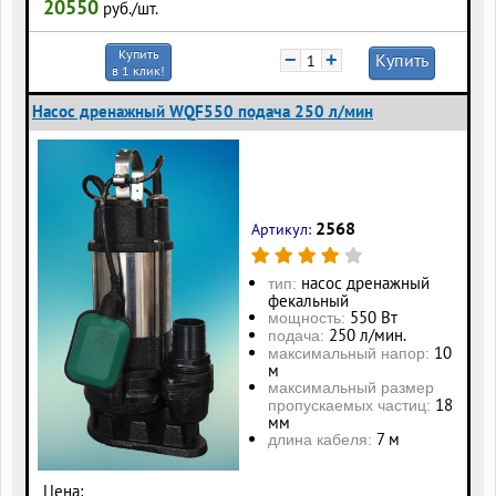
20550
руб./шт.
Купить
−
+
Купить
в 1 клик!
Насос дренажный WQF550 подача 250 л/мин
2568
Артикул:
насос дренажный
тип:
фекальный
550 Вт
мощность:
250 л/мин.
подача:
10
максимальный напор:
м
максимальный размер
18
пропускаемых частиц:
мм
7 м
длина кабеля:
Цена: