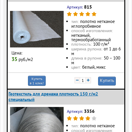
815
Артикул:
полотно нетканое
тип:
иглопробивное
способ изготовления:
нетканый,
термообработанный
100 г/м²
плотность:
от 1 до 6
ширина рулона:
Цена:
м
50 – 100
длина в рулоне:
35
руб./м2
м
белый, микс
цвет:
Купить
−
+
Купить
в 1 клик!
Геотекстиль для дренажа плотность 150 г/м2
специальный
3356
Артикул:
полотно нетканое
тип:
способ изготовления: