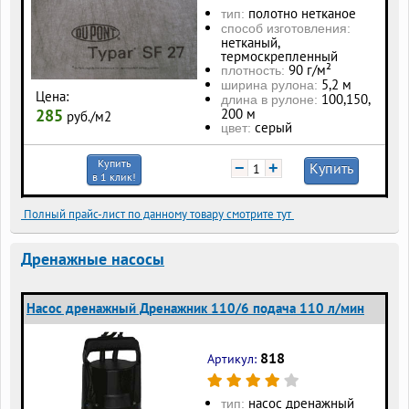
полотно нетканое
тип:
способ изготовления:
нетканый,
термоскрепленный
90 г/м²
плотность:
5,2 м
ширина рулона:
Цена:
100, 150,
длина в рулоне:
200 м
285
руб./м2
серый
цвет:
Купить
−
+
Купить
в 1 клик!
Полный прайс-лист по данному товару смотрите тут
Дренажные насосы
Насос дренажный Дренажник 110/6 подача 110 л/мин
818
Артикул:
насос дренажный
тип: