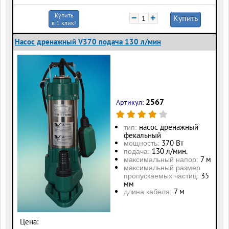
Купить
−
+
Купить
в 1 клик!
Насос дренажный V370 подача 130 л/мин
2567
Артикул:
насос дренажный
тип:
фекальный
370 Вт
мощность:
130 л/мин.
подача:
7 м
максимальный напор:
максимальный размер
35
пропускаемых частиц:
мм
7 м
длина кабеля:
Цена: