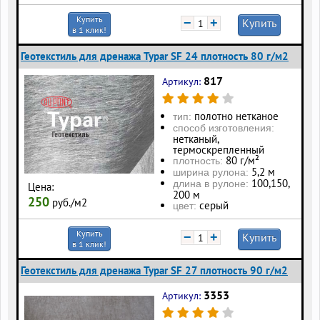
Купить
−
+
Купить
в 1 клик!
Геотекстиль для дренажа Typar SF 24 плотность 80 г/м2
817
Артикул:
полотно нетканое
тип:
способ изготовления:
нетканый,
термоскрепленный
80 г/м²
плотность:
5,2 м
ширина рулона:
100, 150,
длина в рулоне:
Цена:
200 м
250
руб./м2
серый
цвет:
Купить
−
+
Купить
в 1 клик!
Геотекстиль для дренажа Typar SF 27 плотность 90 г/м2
3353
Артикул: