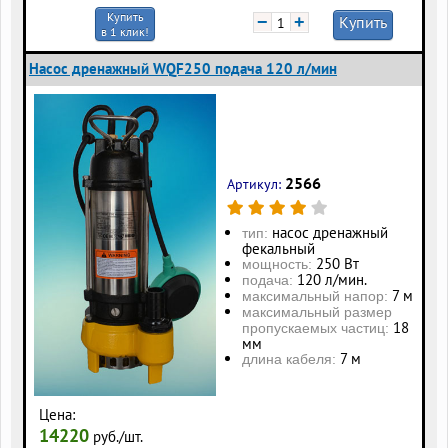
Купить
−
+
Купить
в 1 клик!
Насос дренажный WQF250 подача 120 л/мин
2566
Артикул:
насос дренажный
тип:
фекальный
250 Вт
мощность:
120 л/мин.
подача:
7 м
максимальный напор:
максимальный размер
18
пропускаемых частиц:
мм
7 м
длина кабеля:
Цена:
14220
руб./шт.