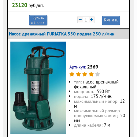
23120
руб./шт.
Купить
−
+
Купить
в 1 клик!
Насос дренажный FURIATKA 550 подача 250 л/мин
2569
Артикул:
насос дренажный
тип:
фекальный
550 Вт
мощность:
175 л/мин.
подача:
12
максимальный напор:
м
максимальный размер
50
пропускаемых частиц:
мм
7 м
длина кабеля: