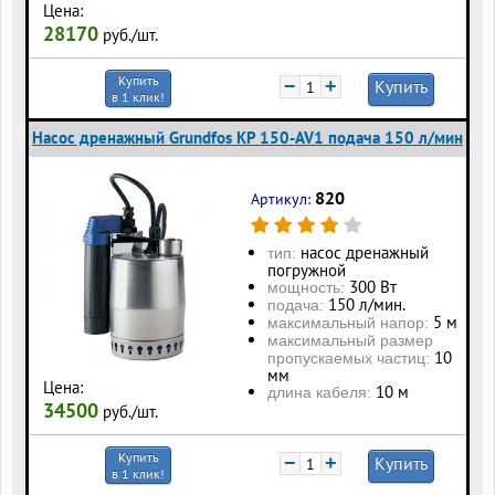
Цена:
28170
руб./шт.
Купить
−
+
Купить
в 1 клик!
Насос дренажный Grundfos KP 150-AV1 подача 150 л/мин
820
Артикул:
насос дренажный
тип:
погружной
300 Вт
мощность:
150 л/мин.
подача:
5 м
максимальный напор:
максимальный размер
10
пропускаемых частиц:
мм
Цена:
10 м
длина кабеля:
34500
руб./шт.
Купить
−
+
Купить
в 1 клик!