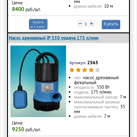
мм
Цена:
10 м
длина кабеля:
8400
руб./шт.
Купить
−
+
Купить
в 1 клик!
Насос дренажный IP 550 подача 175 л/мин
2565
Артикул:
насос дренажный
тип:
фекальный
550 Вт
мощность:
175 л/мин.
подача:
7 м
максимальный напор:
максимальный размер
35
пропускаемых частиц:
мм
7 м
длина кабеля:
Цена:
9250
руб./шт.