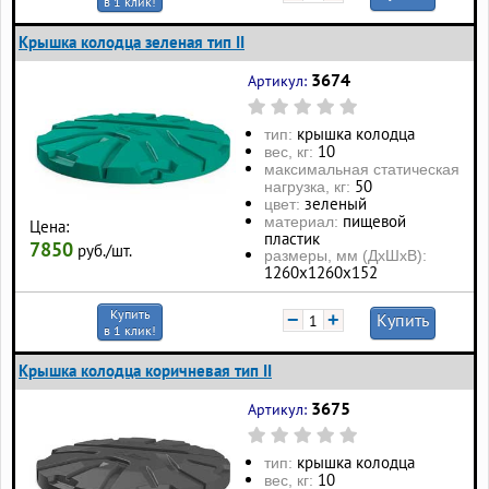
в 1 клик!
Крышка колодца зеленая тип II
3674
Артикул:
крышка колодца
тип:
10
вес, кг:
максимальная статическая
50
нагрузка, кг:
зеленый
цвет:
пищевой
материал:
Цена:
пластик
7850
руб./шт.
размеры, мм (ДхШхВ):
1260х1260х152
Купить
−
+
Купить
в 1 клик!
Крышка колодца коричневая тип II
3675
Артикул:
крышка колодца
тип:
10
вес, кг: