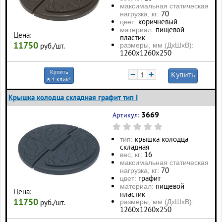
максимальная статическая
70
нагрузка, кг:
коричневый
цвет:
пищевой
материал:
Цена:
пластик
11750
размеры, мм (ДхШхВ):
руб./шт.
1260х1260х250
Купить
−
+
Купить
в 1 клик!
Крышка колодца складная графит тип I
3669
Артикул:
крышка колодца
тип:
складная
16
вес, кг:
максимальная статическая
70
нагрузка, кг:
графит
цвет:
пищевой
материал:
Цена:
пластик
11750
размеры, мм (ДхШхВ):
руб./шт.
1260х1260х250