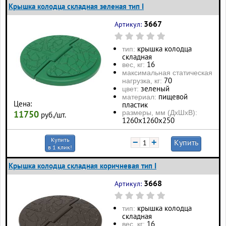
Крышка колодца складная зеленая тип I
3667
Артикул:
крышка колодца
тип:
складная
16
вес, кг:
максимальная статическая
70
нагрузка, кг:
зеленый
цвет:
пищевой
материал:
Цена:
пластик
размеры, мм (ДхШхВ):
11750
руб./шт.
1260х1260х250
Купить
−
+
Купить
в 1 клик!
Крышка колодца складная коричневая тип I
3668
Артикул:
крышка колодца
тип:
складная
16
вес, кг: