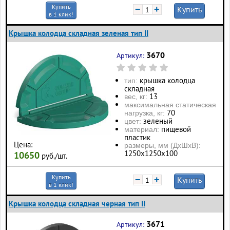
Купить
−
+
Купить
в 1 клик!
Крышка колодца складная зеленая тип II
3670
Артикул:
крышка колодца
тип:
складная
13
вес, кг:
максимальная статическая
70
нагрузка, кг:
зеленый
цвет:
пищевой
материал:
пластик
Цена:
размеры, мм (ДхШхВ):
1250х1250х100
10650
руб./шт.
Купить
−
+
Купить
в 1 клик!
Крышка колодца складная черная тип II
3671
Артикул: