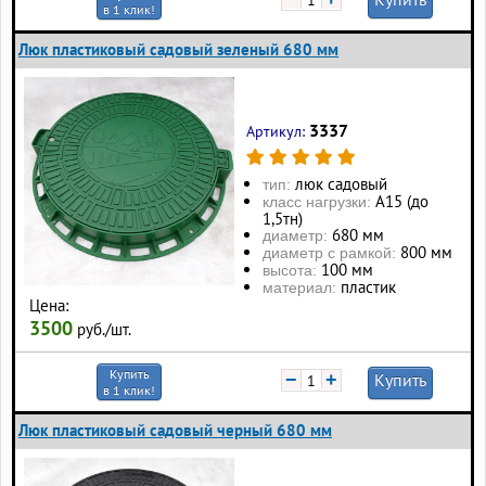
в 1 клик!
Люк пластиковый садовый зеленый 680 мм
3337
Артикул:
люк садовый
тип:
А15 (до
класс нагрузки:
1,5тн)
680 мм
диаметр:
800 мм
диаметр с рамкой:
100 мм
высота:
пластик
материал:
Цена:
3500
руб./шт.
Купить
−
+
Купить
в 1 клик!
Люк пластиковый садовый черный 680 мм