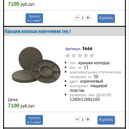
7100
руб./шт.
Купить
−
+
Купить
в 1 клик!
Крышка колодца коричневая тип I
3666
Артикул:
крышка колодца
тип:
13
вес, кг:
максимальная статическая
50
нагрузка, кг:
коричневый
цвет:
пищевой
материал:
пластик
размеры, мм (ДхШхВ):
1260х1260х160
Цена:
7100
руб./шт.
Купить
−
+
Купить
в 1 клик!