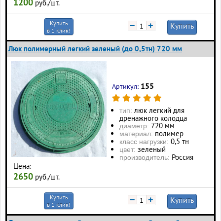
1200
руб./шт.
Купить
−
+
Купить
в 1 клик!
Люк полимерный легкий зеленый (до 0,5тн) 720 мм
155
Артикул:
люк легкий для
тип:
дренажного колодца
720 мм
диаметр:
полимер
материал:
0,5 тн
класс нагрузки:
зеленый
цвет:
Россия
производитель:
Цена:
2650
руб./шт.
Купить
−
+
Купить
в 1 клик!