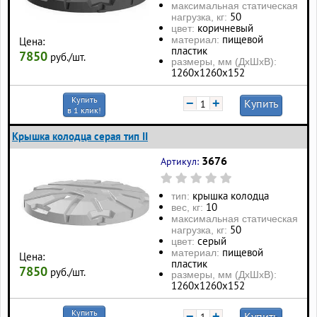
максимальная статическая
50
нагрузка, кг:
коричневый
цвет:
пищевой
материал:
Цена:
пластик
7850
руб./шт.
размеры, мм (ДхШхВ):
1260х1260х152
Купить
−
+
Купить
в 1 клик!
Крышка колодца серая тип II
3676
Артикул:
крышка колодца
тип:
10
вес, кг:
максимальная статическая
50
нагрузка, кг:
серый
цвет:
пищевой
материал:
Цена:
пластик
7850
руб./шт.
размеры, мм (ДхШхВ):
1260х1260х152
Купить
−
+
Купить