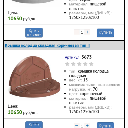
пищевой
материал:
пластик
Цена:
размеры, мм (ДхШхВ):
1250х1250х100
10650
руб./шт.
Купить
−
+
Купить
в 1 клик!
Крышка колодца складная коричневая тип II
3673
Артикул:
крышка колодца
тип:
складная
13
вес, кг:
максимальная статическая
70
нагрузка, кг:
коричневый
цвет:
пищевой
материал:
пластик
Цена:
размеры, мм (ДхШхВ):
1250х1250х100
10650
руб./шт.
Купить
−
+
Купить