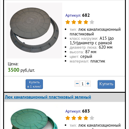
682
Артикул:
люк канализационный
тип:
пластиковый
А15 (до
класс нагрузки:
1,5т)диаметр с рамкой
620 мм
диаметр люка:
87 мм
высота:
серый
цвет:
пластик
материал:
Цена:
3500
руб./шт.
Купить
−
+
Купить
в 1 клик!
Люк канализационный пластиковый зеленый
683
Артикул:
люк канализационный
тип: