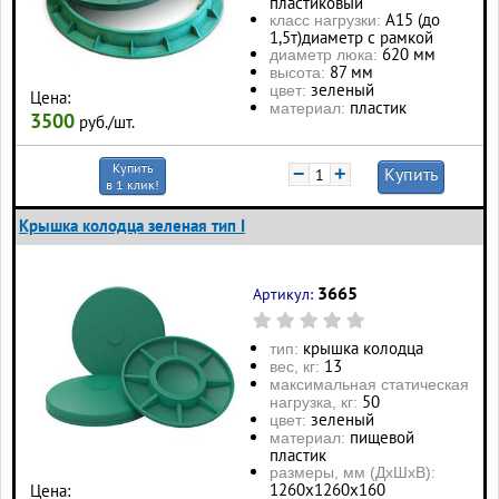
пластиковый
А15 (до
класс нагрузки:
1,5т)диаметр с рамкой
620 мм
диаметр люка:
87 мм
высота:
зеленый
цвет:
Цена:
пластик
материал:
3500
руб./шт.
Купить
−
+
Купить
в 1 клик!
Крышка колодца зеленая тип I
3665
Артикул:
крышка колодца
тип:
13
вес, кг:
максимальная статическая
50
нагрузка, кг:
зеленый
цвет:
пищевой
материал:
пластик
размеры, мм (ДхШхВ):
1260х1260х160
Цена: