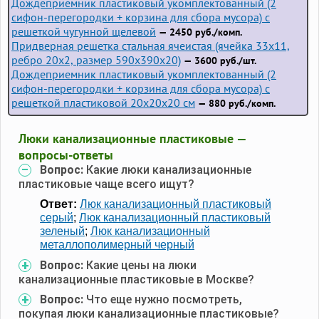
Дождеприемник пластиковый укомплектованный (2
сифон-перегородки + корзина для сбора мусора) с
решеткой чугунной щелевой
— 2450 руб./комп.
Придверная решетка стальная ячеистая (ячейка 33x11,
ребро 20x2, размер 590x390x20)
— 3600 руб./шт.
Дождеприемник пластиковый укомплектованный (2
сифон-перегородки + корзина для сбора мусора) с
решеткой пластиковой 20х20х20 см
— 880 руб./комп.
Люки канализационные пластиковые —
вопросы-ответы
Вопрос:
Какие люки канализационные
пластиковые чаще всего ищут?
Ответ:
Люк канализационный пластиковый
серый
;
Люк канализационный пластиковый
зеленый
;
Люк канализационный
металлополимерный черный
Вопрос:
Какие цены на люки
канализационные пластиковые в Москве?
Вопрос:
Что еще нужно посмотреть,
покупая люки канализационные пластиковые?