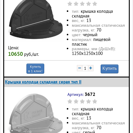
крышка колодца
тип:
складная
13
вес, кг:
максимальная статическая
70
нагрузка, кг:
черный
цвет:
пищевой
материал:
пластик
Цена:
размеры, мм (ДхШхВ):
1250х1250х100
10650
руб./шт.
Купить
−
+
Купить
в 1 клик!
Крышка колодца складная серая тип II
3672
Артикул:
крышка колодца
тип:
складная
13
вес, кг:
максимальная статическая
70
нагрузка, кг:
серый
цвет: