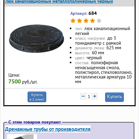
Люк канализационный металлополимерный черный
684
Артикул:
люк канализационный
тип:
легкий
до 3
класс нагрузки:
тонндиаметр с рамкой
625 мм
диаметр люка:
60 мм
высота:
черный
цвет:
полиэфирная
состав:
ненасыщенная смола,
полистирол, стекловолокно,
Цена:
металлическая арматура 10
7500
мм
руб./шт.
Купить
−
+
Купить
в 1 клик!
С этим товаром покупают
Дренажные трубы от производителя