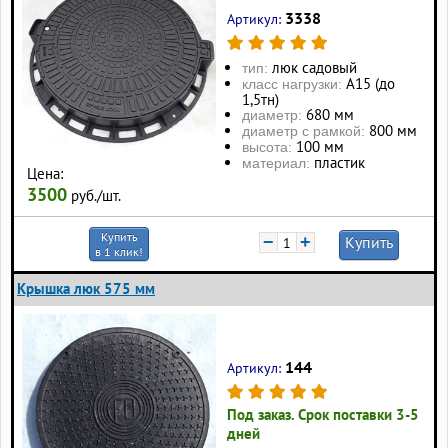
3338
Артикул:
люк садовый
тип:
А15 (до
класс нагрузки:
1,5тн)
680 мм
диаметр:
800 мм
диаметр с рамкой:
100 мм
высота:
пластик
материал:
Цена:
3500
руб./шт.
Купить
−
+
Купить
в 1 клик!
Крышка люк 575 мм
144
Артикул:
Под заказ. Срок поставки 3-5
дней