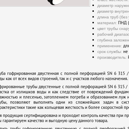
диаметр наружн
диаметр внутре
длина труб (без 
ПНД (
материал:
цвет трубы снар
рабочий диапаз
глубина заложен
для
применение:
не 
срок службы:
Р
производитель:
уба гофрированная двустенная с полной перфорацией SN 6 315 /
ды как от всех видов строений, так и с участков любого назначения.
фрированные трубы двустенные с полной перфорацией SN 6 315 /
астка от излишков воды и как следствие от повреждений фундам
ажностью и плесенью, затоплением погреба и образованием луж и
убы, позволяют выполнять одни из сложнейших задач в сис
рактеристики такие как кольцевая жесткость и более скоростной пр
я продукция сертифицирована и проходит контроль качества при пр
 гарантируем качество и выгодную цену данного товара.
пить трубу гофрированную двустенную с полной перфорацией