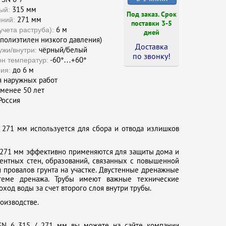
315 мм
ый:
Под заказ. Срок
271 мм
нний:
поставки 3-5
6 м
учета раструба):
дней
полиэтилен низкого давления)
Доставка
чёрный/белый
ужи/внутри:
по звонку !
-60°…+60°
он температур:
до 6 м
ия:
 наружных работ
менее 50 лет
оссия
 271 мм используется для сбора и отвода излишков
 271 мм эффективно применяются для защиты дома и
ентных стен, образований, связанных с повышенной
 провалов грунта на участке. Двустенные дренажные
теме дренажа. Трубы имеют важные технические
оход воды за счет второго слоя внутри трубы.
оизводстве.
 SN 6 315 / 271 мм вы можете на сайте компании