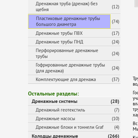
Дренажная труба (дренаж) без
(12)
щебня
Пластиковые дренажные трубы
(74)
большого диаметра
Дренажные трубы ПВХ
(17)
Дренажные трубы ПНД
(24)
Перфорированные дренажные
(24)
трубы
Гофрированные дренажные трубы
(24)
(для дренажа)
Тр
Комплектующие для дренажа
(37)
во
Го
Остальные разделы:
уч
Дренажные системы
(28)
вл
тр
Дренажный геотекстиль
(7)
ха
Дренажные насосы
(10)
Вс
Дренажные блоки и тоннели Graf
(4)
Мы
Колодцы дренажные
(266)
Ку