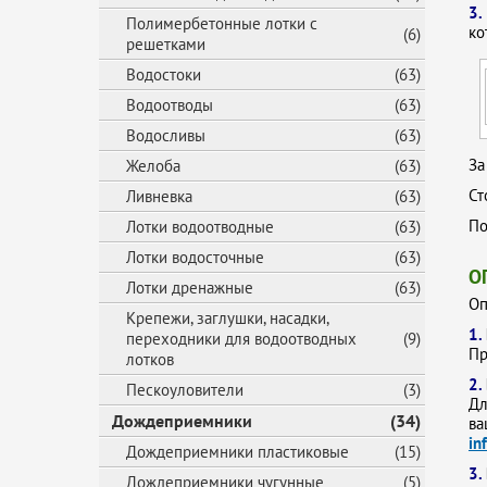
3.
Полимербетонные лотки с
ко
(6)
решетками
Водостоки
(63)
Водоотводы
(63)
Водосливы
(63)
За
Желоба
(63)
Ст
Ливневка
(63)
По
Лотки водоотводные
(63)
Лотки водосточные
(63)
О
Лотки дренажные
(63)
Оп
Крепежи, заглушки, насадки,
1.
переходники для водоотводных
(9)
Пр
лотков
2.
Пескоуловители
(3)
Дл
Дождеприемники
(34)
ва
in
Дождеприемники пластиковые
(15)
3.
Дождеприемники чугунные
(5)