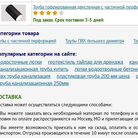
Труба гофрированная двустенная с частичной перф
Под заказ. Срок поставки 3-5 дней
атегории товара
убы с частичной перфорацией
Трубы ПВХ большого диаметра
Тр
убы для колодца пластиковые d1000
Трубы диаметром 630
Труб
опулярные категории на сайте:
убы гофрированные диаметром 900 мм
Полиэтиленовые трубы боль
водосточные лотки
геотекстиль тайпар для дренажа
кан
астиковые трубы диаметр 1000 мм
Пластиковые дренажные трубы 5
канализационная труба купить
лотки водоотводные бетон
пвх труба канализация
пластиковая труба 200 мм цена
фрированные пластиковые трубы большого диаметра
труба канализационная 250мм
ОСТАВКА
ставка может осуществляться следующими способами:
.
Вы можете заказать весь необходимый материал по телефону и о
ловия по оплате распространяются на Москву, МО и прилегающие о
.
Вы имеете возможность приехать к нам на склад, оплатить и о
анспортом. Отгрузка производится в течение 10 минут после оплаты