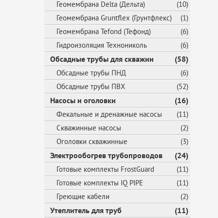
Геомембрана Delta (Дельта)
(10)
Геомембрана Gruntflex (Грунтфлекс)
(1)
Геомембрана Tefond (Тефонд)
(6)
Гидроизоляция Технониколь
(6)
Обсадные трубы для скважин
(58)
Обсадные трубы ПНД
(6)
Обсадные трубы ПВХ
(52)
Насосы и оголовки
(16)
Фекальные и дренажные насосы
(11)
Скважинные насосы
(2)
Оголовки скважинные
(3)
Электрообогрев трубопроводов
(24)
Готовые комплекты FrostGuard
(11)
Готовые комплекты IQ PIPE
(11)
Греющие кабели
(2)
Утеплитель для труб
(11)