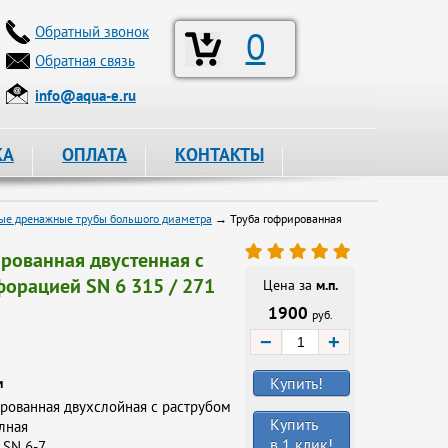
Обратный звонок
0
Обратная связь
info@aqua-e.ru
КА
ОПЛАТА
КОНТАКТЫ
ые дренажные трубы большого диаметра
→ Труба гофрированная
рованная двустенная с
орацией SN 6 315 / 271
Цена за
м.п.
1900
руб.
−
+
Купить!
и
рованная двухслойная с раструбом
Купить
лная
в 1 клик!
SN 6-7