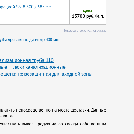
орацией SN 8 800 / 687 мм
цена
13700 руб./м.п.
Показать все категории:
убы дренажные диаметр 400 мм
ы диаметр 700 мм
Трубы диаметр 1000
шого диаметра
ализационная труба 110
00
Жесткие дренажные трубы
ные
люки канализационные
решетка грязезащитная для входной зоны
платить непосредственно на месте доставки. Данные
бласти.
существить вывоз продукции со склада собственным
.