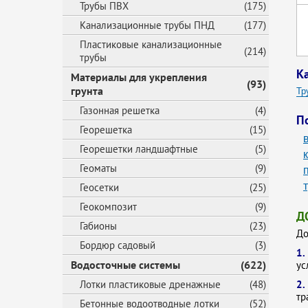
Трубы ПВХ
(175)
Канализационные трубы ПНД
(177)
Пластиковые канализационные
(214)
трубы
К
Материалы для укрепления
(93)
грунта
Тр
Газонная решетка
(4)
Тр
П
Георешетка
(15)
Тр
Георешетки ландшафтные
(5)
Пл
Геоматы
(9)
Го
Геосетки
(25)
Геокомпозит
(9)
Д
Габионы
(23)
До
Бордюр садовый
(3)
1
Водосточные системы
(622)
ус
Лотки пластиковые дренажные
(48)
2
тр
Бетонные водоотводные лотки
(52)