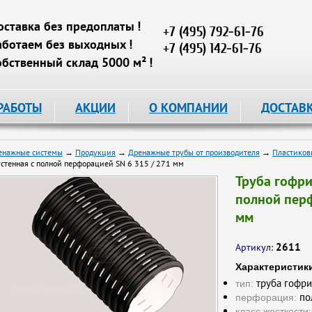
оставка без предоплаты !
+7 (495) 792-61-76
аботаем без выходных !
+7 (495) 142-61-76
обственный склад 5000 м² !
РАБОТЫ
АКЦИИ
О КОМПАНИИ
ДОСТАВ
енажные системы
→
Продукция
→
Дренажные трубы от производителя
→
Пластиков
устенная с полной перфорацией SN 6 315 / 271 мм
Труба гофри
полной перф
мм
2611
Артикул:
Характеристик
труба гофри
тип:
по
перфорация:
класс жесткости: