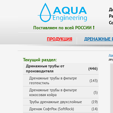
Д
Р
С
Поставляем по всей РОССИИ ❗
ПРОДУКЦИЯ
ДРЕНАЖНЫЕ 
Др
Текущий раздел:
дв
Дренажные трубы от
(446)
производителя
Дренажные трубы в фильтре
(143)
геотекстиль
Дренажные трубы в фильтре
(5)
кокосовая койра
Трубы дренажные двухслойные
(19)
Дренаж СофтРок (SoftRock)
(14)