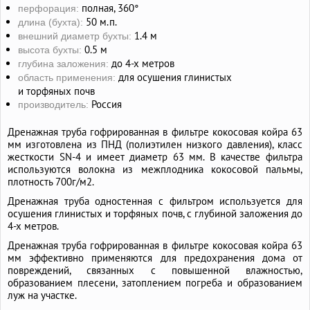
полная, 360°
перфорация:
50 м.п.
длина (бухта):
1.4 м
внешний диаметр бухты:
0.5 м
высота бухты:
до 4-х метров
глубина заложения:
для осушения глинистых
область применения:
и торфяных почв
Россия
производитель:
Дренажная труба гофрированная в фильтре кокосовая койра 63
мм изготовлена из ПНД (полиэтилен низкого давления), класс
жесткости SN-4 и имеет диаметр 63 мм. В качестве фильтра
используются волокна из межплодника кокосовой пальмы,
плотность 700г/м2.
Дренажная труба одностенная с фильтром используется для
осушения глинистых и торфяных почв, с глубиной заложения до
4-х метров.
Дренажная труба гофрированная в фильтре кокосовая койра 63
мм эффективно применяются для предохранения дома от
повреждений, связанных с повышенной влажностью,
образованием плесени, затоплением погреба и образованием
луж на участке.