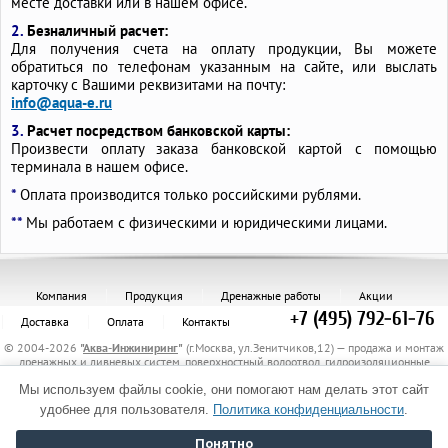
месте доставки или в нашем офисе.
2.
Безналичный расчет:
Для получения счета на оплату продукции, Вы можете
обратиться по телефонам указанным на сайте, или выслать
карточку с Вашими реквизитами на почту:
info@aqua-e.ru
3.
Расчет посредством банковской карты:
Произвести оплату заказа банковской картой с помощью
терминала в нашем офисе.
*
Оплата производится только российскими рублями.
**
Мы работаем с физическими и юридическими лицами.
Компания
Продукция
Дренажные работы
Акции
+7 (495) 792-61-76
Доставка
Оплата
Контакты
© 2004-2026
"
Аква-Инжиниринг
"
(г.Москва, ул.Зенитчиков,12) — продажа и монтаж
дренажных и ливневых систем, поверхностный водоотвод, гидроизоляционные
материалы, канализационные трубы и комплектующие, защитные трубы, материалы
Мы используем файлы cookie, они помогают нам делать этот сайт
для укрепления грунта, электрообогрев трубопроводов.
Политика обработки персональных данных
удобнее для пользователя.
Политика конфиденциальности
.
Понятно