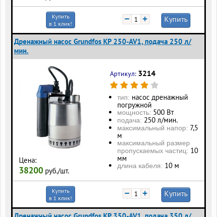
Купить
−
+
Купить
в 1 клик!
Дренажный насос Grundfos KP 250-AV1, подача 250 л/
мин.
3214
Артикул:
насос дренажный
тип:
погружной
500 Вт
мощность:
250 л/мин.
подача:
7,5
максимальный напор:
м
максимальный размер
10
пропускаемых частиц:
мм
Цена:
10 м
длина кабеля:
38200
руб./шт.
Купить
−
+
Купить
в 1 клик!
Дренажный насос Grundfos KP 350-AV1, подача 350 л/