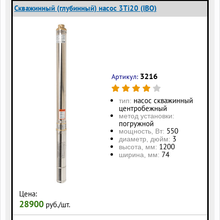
Скважинный (глубинный) насос 3Ti20 (IBO)
3216
Артикул:
насос скважинный
тип:
центробежный
метод установки:
погружной
550
мощность, Вт:
3
диаметр, дюйм:
1200
высота, мм:
74
ширина, мм:
Цена:
28900
руб./шт.