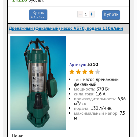
Купить
−
+
Купить
в 1 клик!
Дренажный (фекальный) насос V370, подача 130л/мин
3210
Артикул:
насос дренажный
тип:
фекальный
370 Вт
мощность:
1,6 А
сила тока:
6,96
производительность:
м³/час
130 л/мин.
подача:
7,5
максимальный напор:
м
Цена: