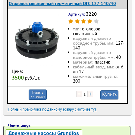
Оголовок скважинный герметичный ОГС 127-140/40
3220
Артикул:
оголовок
тип:
скважинный
наружный диаметр
127-
обсадной трубы, мм:
140
наружный диаметр
40
напорной трубы, мм:
пластик
материал:
от 6
кабельный ввод, мм:
Цена:
до 12
максимальный груз, кг:
3500
руб./шт.
200
Купить
−
+
Купить
в 1 клик!
Полный прайс-лист по данному товару смотрите тут
Часто ищут
Дренажные насосы Grundfos