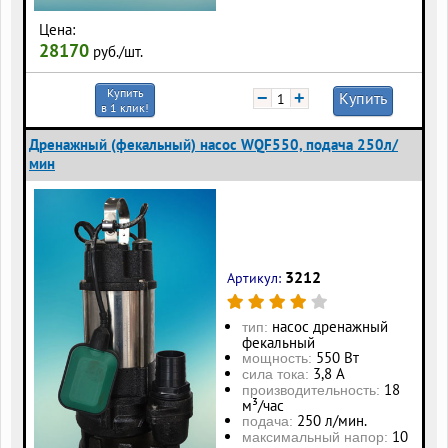
Цена:
28170
руб./шт.
Купить
−
+
Купить
в 1 клик!
Дренажный (фекальный) насос WQF550, подача 250л/
мин
3212
Артикул:
насос дренажный
тип:
фекальный
550 Вт
мощность:
3,8 А
сила тока:
18
производительность:
м³/час
250 л/мин.
подача:
10
максимальный напор: