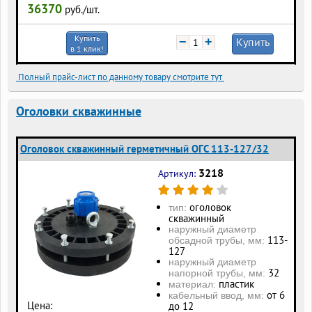
36370
руб./шт.
Купить
−
+
Купить
в 1 клик!
Полный прайс-лист по данному товару смотрите тут
Оголовки скважинные
Оголовок скважинный герметичный ОГС 113-127/32
3218
Артикул:
оголовок
тип:
скважинный
наружный диаметр
113-
обсадной трубы, мм:
127
наружный диаметр
32
напорной трубы, мм:
пластик
материал:
от 6
кабельный ввод, мм:
Цена:
до 12