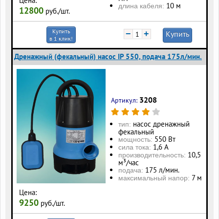
Цена:
10 м
длина кабеля:
12800
руб./шт.
Купить
−
+
Купить
в 1 клик!
Дренажный (фекальный) насос IP 550, подача 175л/мин.
3208
Артикул:
насос дренажный
тип:
фекальный
550 Вт
мощность:
1,6 А
сила тока:
10,5
производительность:
м³/час
175 л/мин.
подача:
7 м
максимальный напор:
Цена:
9250
руб./шт.