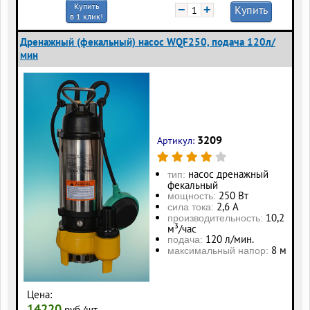
Купить
−
+
Купить
в 1 клик!
Дренажный (фекальный) насос WQF250, подача 120л/
мин
3209
Артикул:
насос дренажный
тип:
фекальный
250 Вт
мощность:
2,6 А
сила тока:
10,2
производительность:
м³/час
120 л/мин.
подача:
8 м
максимальный напор:
Цена:
14220
руб./шт.