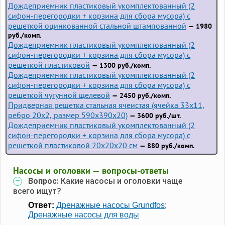
Дождеприемник пластиковый укомплектованный (2
сифон-перегородки + корзина для сбора мусора) с
решеткой оцинкованной стальной штампованной
— 1980
руб./комп.
Дождеприемник пластиковый укомплектованный (2
сифон-перегородки + корзина для сбора мусора) с
решеткой пластиковой
— 1300 руб./комп.
Дождеприемник пластиковый укомплектованный (2
сифон-перегородки + корзина для сбора мусора) с
решеткой чугунной щелевой
— 2450 руб./комп.
Придверная решетка стальная ячеистая (ячейка 33x11,
ребро 20x2, размер 590x390x20)
— 3600 руб./шт.
Дождеприемник пластиковый укомплектованный (2
сифон-перегородки + корзина для сбора мусора) с
решеткой пластиковой 20х20х20 см
— 880 руб./комп.
Насосы и оголовки — вопросы-ответы
Вопрос:
Какие насосы и оголовки чаще
всего ищут?
Ответ:
Дренажные насосы Grundfos
;
Дренажные насосы для воды