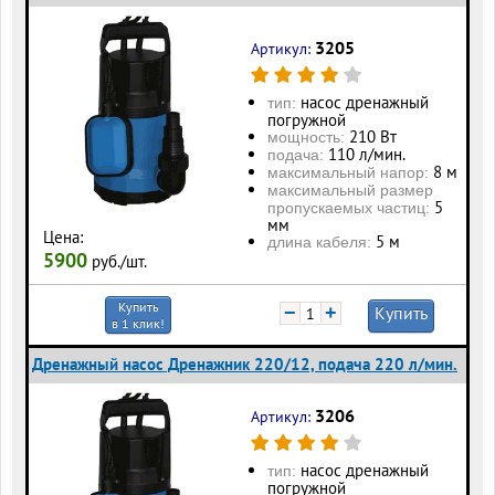
3205
Артикул:
насос дренажный
тип:
погружной
210 Вт
мощность:
110 л/мин.
подача:
8 м
максимальный напор:
максимальный размер
5
пропускаемых частиц:
мм
Цена:
5 м
длина кабеля:
5900
руб./шт.
Купить
−
+
Купить
в 1 клик!
Дренажный насос Дренажник 220/12, подача 220 л/мин.
3206
Артикул:
насос дренажный
тип:
погружной