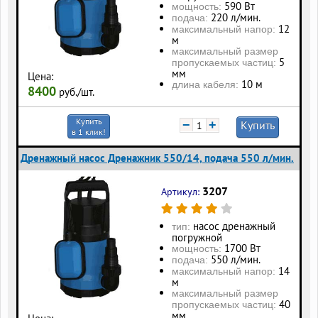
590 Вт
мощность:
220 л/мин.
подача:
12
максимальный напор:
м
максимальный размер
5
пропускаемых частиц:
мм
Цена:
10 м
длина кабеля:
8400
руб./шт.
Купить
−
+
Купить
в 1 клик!
Дренажный насос Дренажник 550/14, подача 550 л/мин.
3207
Артикул:
насос дренажный
тип:
погружной
1700 Вт
мощность:
550 л/мин.
подача:
14
максимальный напор:
м
максимальный размер
40
пропускаемых частиц:
мм