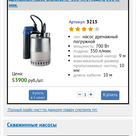
мин.
3215
Артикул:
насос дренажный
тип:
погружной
700 Вт
мощность:
350 л/мин.
подача:
9 м
максимальный напор:
максимальный размер
10
пропускаемых частиц:
мм
Цена:
10 м
длина кабеля:
53900
руб./шт.
Купить
−
+
Купить
в 1 клик!
Полный прайс-лист по данному товару смотрите тут
Скважинные насосы