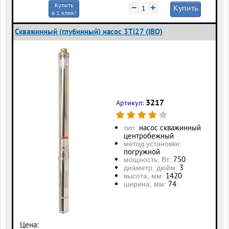
Купить
−
+
Купить
в 1 клик!
Скважинный (глубинный) насос 3Ti27 (IBO)
3217
Артикул:
насос скважинный
тип:
центробежный
метод установки:
погружной
750
мощность, Вт:
3
диаметр, дюйм:
1420
высота, мм:
74
ширина, мм:
Цена: