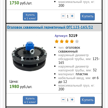
максимальный груз, кг:
1750
руб./шт.
200
Купить
−
+
Купить
в 1 клик!
Оголовок скважинный герметичный ОГС 125-165/32
3219
Артикул:
оголовок
тип:
скважинный
наружный диаметр
125-
обсадной трубы, мм:
165
наружный диаметр
32
напорной трубы, мм:
пластик
материал:
от 6
кабельный ввод, мм:
Цена:
до 12
максимальный груз, кг:
1980
руб./шт.
200
Купить
−
+
Купить
в 1 клик!