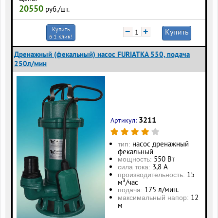
20550
руб./шт.
Купить
−
+
Купить
в 1 клик!
Дренажный (фекальный) насос FURIATKA 550, подача
250л/мин
3211
Артикул:
насос дренажный
тип:
фекальный
550 Вт
мощность:
3,8 А
сила тока:
15
производительность:
м³/час
175 л/мин.
подача:
12
максимальный напор:
м