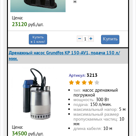
м
Цена:
23120
руб./шт.
Купить
−
+
Купить
в 1 клик!
Дренажный насос Grundfos KP 150-AV1, подача 150 л/
мин.
3213
Артикул:
насос дренажный
тип:
погружной
300 Вт
мощность:
150 л/мин.
подача:
5 м
максимальный напор:
максимальный размер
10
пропускаемых частиц:
мм
Цена:
10 м
длина кабеля:
34500
руб./шт.