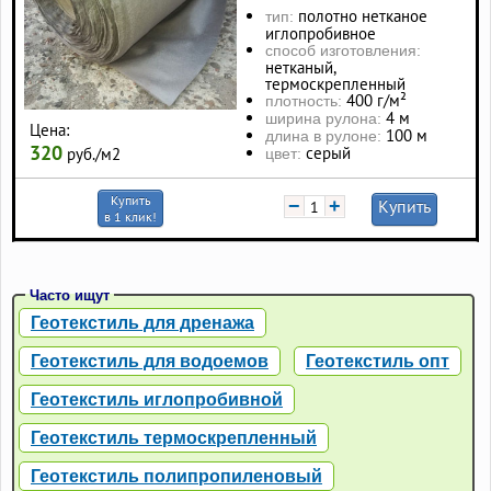
полотно нетканое
тип:
иглопробивное
способ изготовления:
нетканый,
термоскрепленный
400 г/м²
плотность:
4 м
ширина рулона:
Цена:
100 м
длина в рулоне:
320
серый
руб./м2
цвет:
Купить
−
+
Купить
в 1 клик!
Часто ищут
Геотекстиль для дренажа
Геотекстиль для водоемов
Геотекстиль опт
Геотекстиль иглопробивной
Геотекстиль термоскрепленный
Геотекстиль полипропиленовый