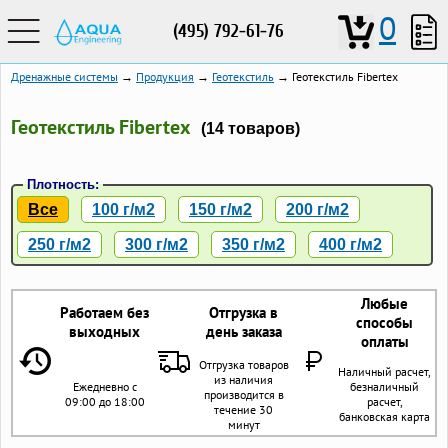
0
(495) 792-61-76
Дренажные системы
→
Продукция
→
Геотекстиль
→ Геотекстиль Fibertex
Геотекстиль Fibertex
(14 товаров)
Плотность:
Все
100 г/м2
150 г/м2
200 г/м2
250 г/м2
300 г/м2
350 г/м2
400 г/м2
Любые
Работаем без
Отгрузка в
способы
выходных
день заказа
оплаты
Отгрузка товаров
Наличный расчет,
из наличия
Ежедневно с
безналичный
производится в
09:00 до 18:00
расчет,
течение 30
банковская карта
минут