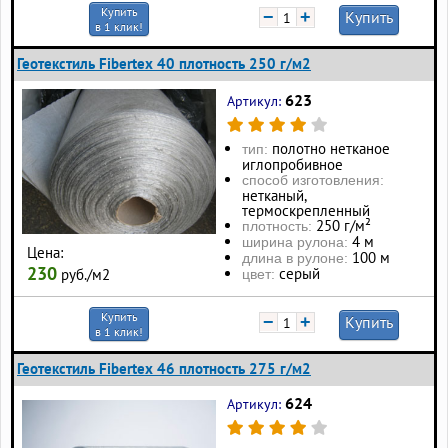
Купить
−
+
Купить
в 1 клик!
Геотекстиль Fibertex 40 плотность 250 г/м2
623
Артикул:
полотно нетканое
тип:
иглопробивное
способ изготовления:
нетканый,
термоскрепленный
250 г/м²
плотность:
4 м
ширина рулона:
Цена:
100 м
длина в рулоне:
230
серый
руб./м2
цвет:
Купить
−
+
Купить
в 1 клик!
Геотекстиль Fibertex 46 плотность 275 г/м2
624
Артикул: