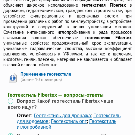
объясняет широкое использование
геотекстиля Fibertex
в
дорожном, гидротехническом, гражданском строительстве, при
устройстве фильтрационных и дренажных систем, при
проведении различных работ по землеустройству, в устройстве
конструкций и сооружений в целях утилизации отходов.
Сочетание интенсивного иглопробивания и ряда процессов
связывания волокон обеспечивает
геотекстилю Fibertex
уникальные свойства: продолжительный срок эксплуатации,
уникальные гидравлические свойства, высокий коэффициент
растяжения, устойчивость к УФ-лучам, а так же к щелочам,
кислотам, гнили, плесени, материал не заиливается и обладает
высокой износостойкостью.
Применение геотекстиля
(более 10 примеров)
Геотекстиль Fibertex — вопросы-ответы
Вопрос:
Какой геотекстиль Fibertex чаще
всего ищут?
Ответ:
Геотекстиль для дренажа
;
Геотекстиль
для водоемов
;
Геотекстиль опт
;
Геотекстиль
иглопробивной