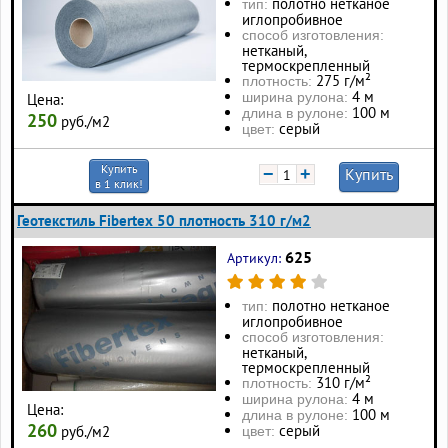
полотно нетканое
тип:
иглопробивное
способ изготовления:
нетканый,
термоскрепленный
275 г/м²
плотность:
4 м
ширина рулона:
Цена:
100 м
длина в рулоне:
250
руб./м2
серый
цвет:
Купить
−
+
Купить
в 1 клик!
Геотекстиль Fibertex 50 плотность 310 г/м2
625
Артикул:
полотно нетканое
тип:
иглопробивное
способ изготовления:
нетканый,
термоскрепленный
310 г/м²
плотность:
4 м
ширина рулона:
Цена:
100 м
длина в рулоне:
260
серый
руб./м2
цвет: