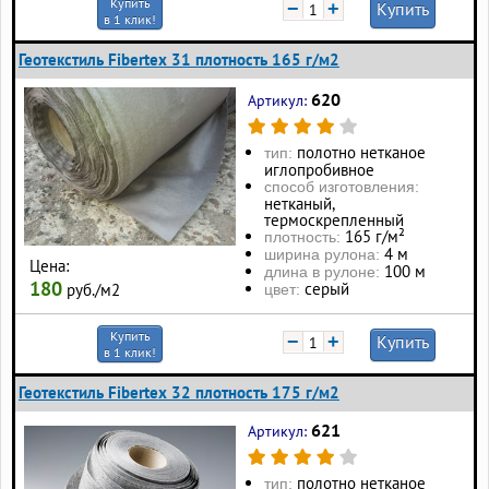
Купить
−
+
Купить
в 1 клик!
Геотекстиль Fibertex 31 плотность 165 г/м2
620
Артикул:
полотно нетканое
тип:
иглопробивное
способ изготовления:
нетканый,
термоскрепленный
165 г/м²
плотность:
4 м
ширина рулона:
Цена:
100 м
длина в рулоне:
180
серый
руб./м2
цвет:
Купить
−
+
Купить
в 1 клик!
Геотекстиль Fibertex 32 плотность 175 г/м2
621
Артикул:
полотно нетканое
тип: