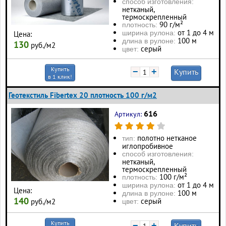
способ изготовления:
нетканый,
термоскрепленный
90 г/м²
плотность:
от 1 до 4 м
ширина рулона:
Цена:
100 м
длина в рулоне:
130
руб./м2
серый
цвет:
Купить
−
+
Купить
в 1 клик!
Геотекстиль Fibertex 20 плотность 100 г/м2
616
Артикул:
полотно нетканое
тип:
иглопробивное
способ изготовления:
нетканый,
термоскрепленный
100 г/м²
плотность:
от 1 до 4 м
ширина рулона:
Цена:
100 м
длина в рулоне:
140
серый
руб./м2
цвет:
Купить
−
+
Купить