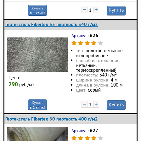
Купить
−
+
Купить
в 1 клик!
Геотекстиль Fibertex 55 плотность 340 г/м2
626
Артикул:
полотно нетканое
тип:
иглопробивное
способ изготовления:
нетканый,
термоскрепленный
340 г/м²
плотность:
Цена:
4 м
ширина рулона:
290
руб./м2
100 м
длина в рулоне:
серый
цвет:
Купить
−
+
Купить
в 1 клик!
Геотекстиль Fibertex 60 плотность 400 г/м2
627
Артикул: