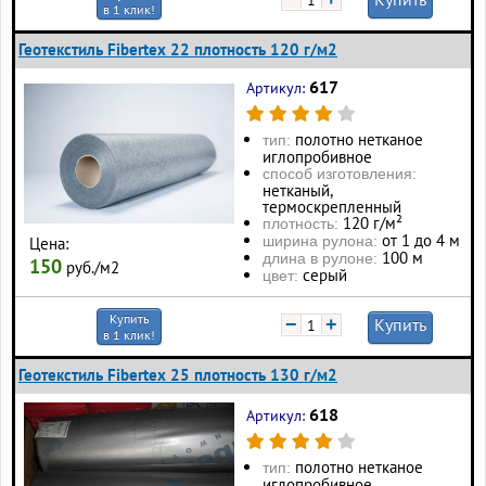
в 1 клик!
Геотекстиль Fibertex 22 плотность 120 г/м2
617
Артикул:
полотно нетканое
тип:
иглопробивное
способ изготовления:
нетканый,
термоскрепленный
120 г/м²
плотность:
от 1 до 4 м
ширина рулона:
Цена:
100 м
длина в рулоне:
150
руб./м2
серый
цвет:
Купить
−
+
Купить
в 1 клик!
Геотекстиль Fibertex 25 плотность 130 г/м2
618
Артикул:
полотно нетканое
тип:
иглопробивное