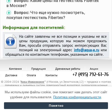
Вопрос:
Какие цены на геотекстиль Fibertex
в Москве?
Вопрос:
Что еще нужно посмотреть,
покупая геотекстиль Fibertex?
Информация для посетителей:
На сайте заявлены не все позиции и указаны не все
цены продукции, которую мы можем предложить
Вам, просьба отправлять запрос интересующих Вас
позиций на электронный адрес
info@aqua-e.ru
или
обращаться по контактным телефонам, указанным на сайте.
Компания
Продукция
Дренажные работы
Акции
+7 (495) 792-61-76
Доставка
Оплата
Контакты
© 2004-2026
"
Аква-Инжиниринг
"
(г.Москва, ул.Зенитчиков,12) — продажа и монтаж
дренажных и ливневых систем, поверхностный водоотвод, гидроизоляционные
материалы, канализационные трубы и комплектующие, защитные трубы, материалы
для укрепления грунта, электрообогрев трубопроводов.
Мы используем файлы cookie, они помогают нам делать этот сайт
Политика обработки персональных данных
удобнее для пользователя.
Политика конфиденциальности
.
Понятно