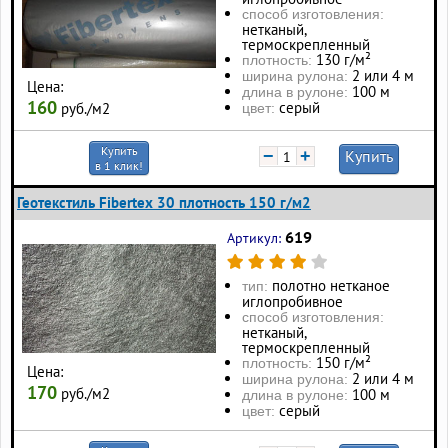
способ изготовления:
нетканый,
термоскрепленный
130 г/м²
плотность:
2 или 4 м
ширина рулона:
Цена:
100 м
длина в рулоне:
160
серый
руб./м2
цвет:
Купить
−
+
Купить
в 1 клик!
Геотекстиль Fibertex 30 плотность 150 г/м2
619
Артикул:
полотно нетканое
тип:
иглопробивное
способ изготовления:
нетканый,
термоскрепленный
150 г/м²
плотность:
Цена:
2 или 4 м
ширина рулона:
170
руб./м2
100 м
длина в рулоне:
серый
цвет: