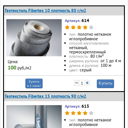
Геотекстиль Fibertex 10 плотность 80 г/м2
614
Артикул:
полотно нетканое
тип:
иглопробивное
способ изготовления:
нетканый,
термоскрепленный
80 г/м²
плотность:
от 1 до 4 м
ширина рулона:
Цена:
100 м
длина в рулоне:
100
руб./м2
серый
цвет:
Купить
−
+
Купить
в 1 клик!
Геотекстиль Fibertex 15 плотность 90 г/м2
615
Артикул:
полотно нетканое
тип:
иглопробивное