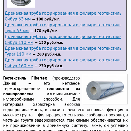
Дренажная труба гофрированная в фильтре геотекстиль
Сибур 63 мм
— 100 руб./м.п.
Дренажная труба гофрированная в фильтре геотекстиль
Typar 63 мм
— 170 руб./м.п.
Дренажная труба гофрированная в фильтре геотекстиль
Сибур 110 мм
— 130 руб./м.п.
Дренажная труба гофрированная в фильтре геотекстиль
Typar 110 мм
— 260 руб./м.п.
Дренажная труба гофрированная в фильтре геотекстиль
Сибур 160 мм
— 270 руб./м.п.
Геотекстиль Fibertex
(производство
Дания) — это нетканое
термоскрепленное
геополотно из
полипропилена
, изготавливаемое
иглопробивным способом. Для
материала характерна высокая
водопроницаемость, в связи с чем его основная функция в
массиве грунта — фильтрация, то есть вода свободно проходит, а
частицы грунта задерживаются, тем самым обеспечивается их
не проникновение в дренажную систему. Также, он успешно
применяется для армирования и сепарации массива грунта, что