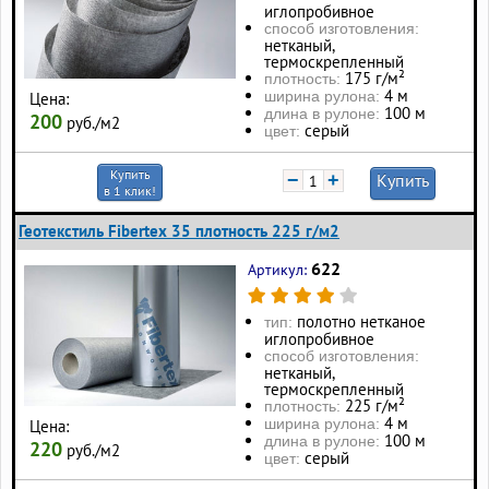
иглопробивное
способ изготовления:
нетканый,
термоскрепленный
175 г/м²
плотность:
4 м
ширина рулона:
Цена:
100 м
длина в рулоне:
200
руб./м2
серый
цвет:
Купить
−
+
Купить
в 1 клик!
Геотекстиль Fibertex 35 плотность 225 г/м2
622
Артикул:
полотно нетканое
тип:
иглопробивное
способ изготовления:
нетканый,
термоскрепленный
225 г/м²
плотность:
4 м
ширина рулона:
Цена:
100 м
длина в рулоне:
220
руб./м2
серый
цвет: