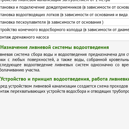
становка и подключение дождеприемников (в зависимости от основ
становка водоотводящих лотков (в зависимости от основания и вида 
становка пескоулавителя (в зависимости от основания )
стройство конечного водосборного колодца (в зависимости от диаме
онтаж дренажного насоса
. Назначение ливневой системы водоотведения
вневая система сбора воды и водоотведения предназначена для с
чки с любых поверхностей, а также воды, собранной кровельн
следующее водоотведение ливневых систем однозначно со вр
болачиванию участка.
. Устройство и принцип водоотведения, работа ливневк
ред устройством ливневой канализации создается схема проходов 
нтаж перехватывающих устройств водосбора и отводящих трубопро