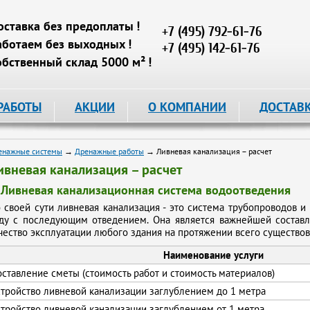
оставка без предоплаты !
+7 (495) 792-61-76
аботаем без выходных !
+7 (495) 142-61-76
обственный склад 5000 м² !
РАБОТЫ
АКЦИИ
О КОМПАНИИ
ДОСТАВ
енажные системы
→
Дренажные работы
→ Ливневая канализация – расчет
ивневая канализация – расчет
. Ливневая канализационная система водоотведения
 своей сути ливневая канализация - это система трубопроводов
ду с последующим отведением. Она является важнейшей состав
чество эксплуатации любого здания на протяжении всего существов
Наименование услуги
оставление сметы (стоимость работ и стоимость материалов)
стройство ливневой канализации заглублением до 1 метра
стройство ливневой канализации заглублением от 1 метра