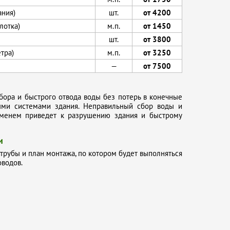
ания)
шт.
от 4200
лотка)
м.п.
от 1450
шт.
от 3800
тра)
м.п.
от 3250
—
от 7500
бора и быстрого отвода воды без потерь в конечные
ыми системами здания. Неправильный сбор воды и
еменем приведет к разрушению здания и быстрому
и
трубы и план монтажа, по котором будет выполняться
водов.