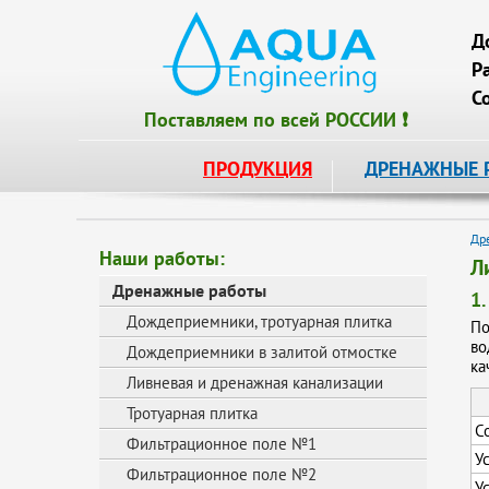
Д
Р
С
Поставляем по всей РОССИИ ❗
ПРОДУКЦИЯ
ДРЕНАЖНЫЕ 
Др
Наши работы:
Л
Дренажные работы
1
Дождеприемники, тротуарная плитка
По
во
Дождеприемники в залитой отмостке
ка
Ливневая и дренажная канализации
Тротуарная плитка
С
Фильтрационное поле №1
У
Фильтрационное поле №2
У