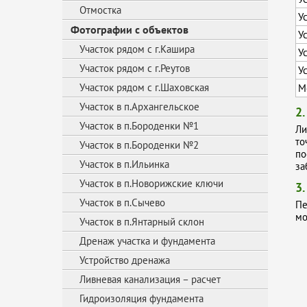
Отмостка
У
Фотографии с объектов
У
Участок рядом с г.Кашира
У
Участок рядом с г.Реутов
У
Участок рядом с г.Шаховская
М
Участок в п.Архангельское
2
Участок в п.Бороденки №1
Ли
то
Участок в п.Бороденки №2
по
Участок в п.Ильинка
за
Участок в п.Новорижские ключи
3
Участок в п.Сычево
Пе
мо
Участок в п.Янтарный склон
Дренаж участка и фундамента
Устройство дренажа
Ливневая канализация – расчет
Гидроизоляция фундамента