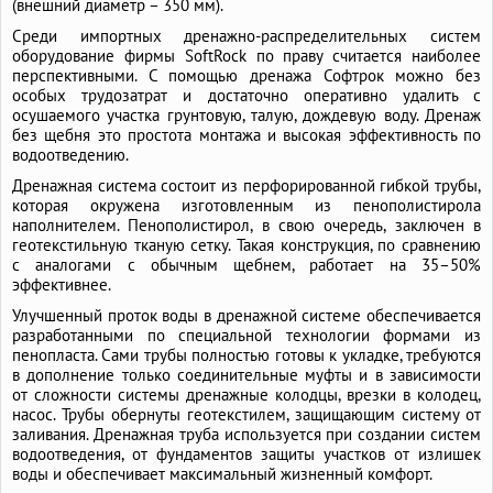
(внешний диаметр – 350 мм).
Среди импортных дренажно-распределительных систем
оборудование фирмы SoftRock по праву считается наиболее
перспективными. С помощью дренажа Софтрок можно без
особых трудозатрат и достаточно оперативно удалить с
осушаемого участка грунтовую, талую, дождевую воду. Дренаж
без щебня это простота монтажа и высокая эффективность по
водоотведению.
Дренажная система состоит из перфорированной гибкой трубы,
которая окружена изготовленным из пенополистирола
наполнителем. Пенополистирол, в свою очередь, заключен в
геотекстильную тканую сетку. Такая конструкция, по сравнению
с аналогами с обычным щебнем, работает на 35–50%
эффективнее.
Улучшенный проток воды в дренажной системе обеспечивается
разработанными по специальной технологии формами из
пенопласта. Сами трубы полностью готовы к укладке, требуются
в дополнение только соединительные муфты и в зависимости
от сложности системы дренажные колодцы, врезки в колодец,
насос. Трубы обернуты геотекстилем, защищающим систему от
заливания. Дренажная труба используется при создании систем
водоотведения, от фундаментов защиты участков от излишек
воды и обеспечивает максимальный жизненный комфорт.