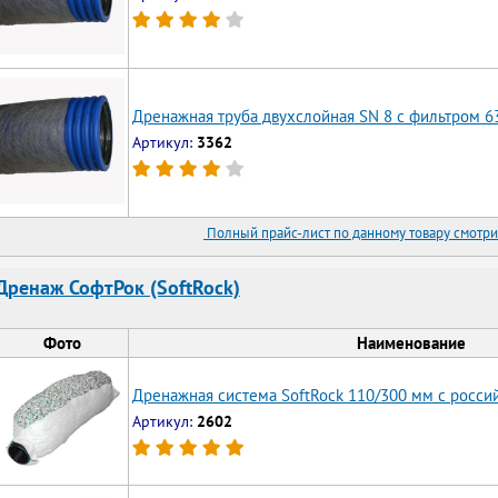
Дренажная труба двухслойная SN 8 с фильтром 6
Артикул:
3362
Полный прайс-лист по данному товару смотри
Дренаж СофтРок (SoftRock)
Фото
Наименование
Дренажная система SoftRock 110/300 мм с росс
Артикул:
2602