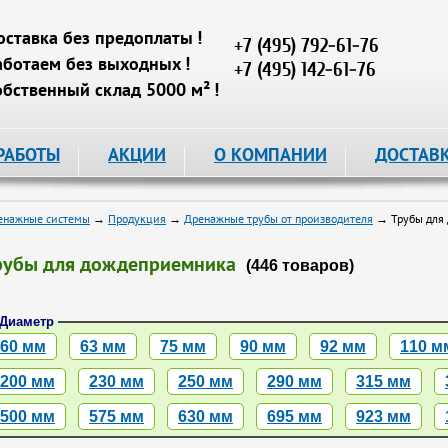
оставка без предоплаты !
+7 (495) 792-61-76
аботаем без выходных !
+7 (495) 142-61-76
обственный склад 5000 м² !
РАБОТЫ
АКЦИИ
О КОМПАНИИ
ДОСТАВ
енажные системы
→
Продукция
→
Дренажные трубы от производителя
→ Трубы для
рубы для дождеприемника
(446 товаров)
Диаметр
60 мм
63 мм
75 мм
90 мм
92 мм
110 м
200 мм
230 мм
250 мм
290 мм
315 мм
500 мм
575 мм
630 мм
695 мм
923 мм