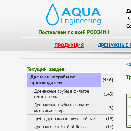
Д
Р
С
Поставляем по всей РОССИИ ❗
ПРОДУКЦИЯ
ДРЕНАЖНЫЕ 
Др
Текущий раздел:
Т
Дренажные трубы от
(446)
производителя
Дренажные трубы в фильтре
(143)
геотекстиль
Дренажные трубы в фильтре
(5)
кокосовая койра
Трубы дренажные двухслойные
(19)
Дренаж СофтРок (SoftRock)
(14)