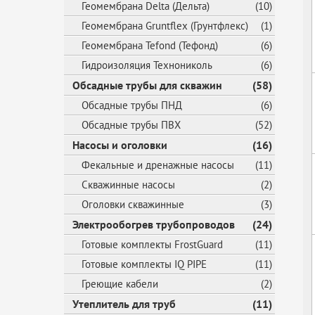
Геомембрана Delta (Дельта)
(10)
Геомембрана Gruntflex (Грунтфлекс)
(1)
Геомембрана Tefond (Тефонд)
(6)
Гидроизоляция Технониколь
(6)
Обсадные трубы для скважин
(58)
Обсадные трубы ПНД
(6)
Обсадные трубы ПВХ
(52)
Насосы и оголовки
(16)
Фекальные и дренажные насосы
(11)
Скважинные насосы
(2)
Оголовки скважинные
(3)
Электрообогрев трубопроводов
(24)
Готовые комплекты FrostGuard
(11)
Готовые комплекты IQ PIPE
(11)
Греющие кабели
(2)
Утеплитель для труб
(11)