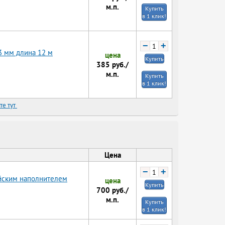
м.п.
Купить
в 1 клик!
−
+
3 мм длина 12 м
цена
Купить
385
руб./
м.п.
Купить
в 1 клик!
те тут
Цена
−
+
ийским наполнителем
цена
Купить
700
руб./
м.п.
Купить
в 1 клик!