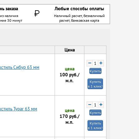
нь заказа
Любые способы оплаты
 из наличия
Наличный расчет, безналичный
ение 30 минут
расчет, банковская карта
Цена
−
+
кстиль Сибур 63 мм
цена
Купить
100
руб./
м.п.
Купить
в 1 клик!
−
+
стиль Typar 63 мм
цена
Купить
170
руб./
м.п.
Купить
в 1 клик!