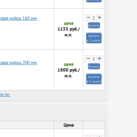
−
+
овая койра 160 мм
цена
Купить
1155
руб./
м.п.
Купить
в 1 клик!
−
+
овая койра 200 мм
цена
Купить
1800
руб./
м.п.
Купить
в 1 клик!
те тут
Цена