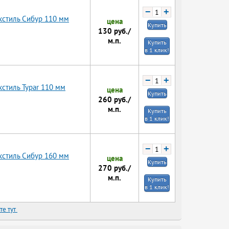
−
+
кстиль Сибур 110 мм
цена
Купить
130
руб./
м.п.
Купить
в 1 клик!
−
+
стиль Typar 110 мм
цена
Купить
260
руб./
м.п.
Купить
в 1 клик!
−
+
кстиль Сибур 160 мм
цена
Купить
270
руб./
м.п.
Купить
в 1 клик!
те тут