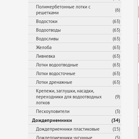
Полимербетонные лотки с
(6)
решетками
Водостоки
(63)
Водоотводы
(63)
Водосливы
(63)
Желоба
(63)
Ливневка
(63)
Лотки водоотводные
(63)
Лотки водосточные
(63)
Лотки дренажные
(63)
Крепежи, заглушки, насадки,
переходники для водоотводных
(9)
лотков
Пескоуловители
(3)
Дождеприемники
(34)
Дождеприемники пластиковые
(15)
Дождеприемники чугунные
(5)