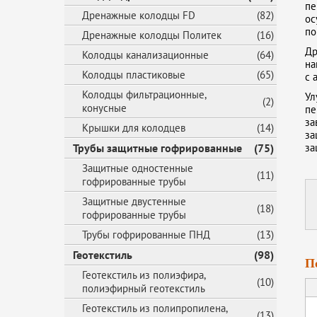
пе
Дренажные колодцы FD
(82)
ос
по
Дренажные колодцы Политек
(16)
Др
Колодцы канализационные
(64)
на
Колодцы пластиковые
(65)
с 
Колодцы фильтрационные,
Ул
(2)
конусные
пе
за
Крышки для колодцев
(14)
за
Трубы защитные гофрированные
(75)
за
Защитные одностенные
(11)
гофрированные трубы
Защитные двустенные
(18)
гофрированные трубы
Трубы гофрированные ПНД
(13)
Геотекстиль
(98)
П
Геотекстиль из полиэфира,
(10)
полиэфирный геотекстиль
Геотекстиль из полипропилена,
(13)