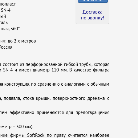
нопласт
SN-4
Доставка
ный
по звонку !
тиль
ная, 360°
до 2-х метров
ия:
оссия
 состоит из перфорированной гибкой трубы, которая
и SN-4 и имеет диаметр 110 мм. В качестве фильтра
кая конструкция, по сравнению с аналогами с обычным
, подвала, стока крыши, поверхностного дренажа с
елем эффективно применяются для предотвращения
аметр – 300 мм).
ние фирмы SoftRock по праву считается наиболее