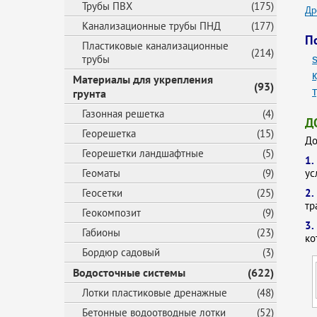
Трубы ПВХ
(175)
Др
Канализационные трубы ПНД
(177)
П
Пластиковые канализационные
(214)
трубы
s
Материалы для укрепления
(93)
грунта
Газонная решетка
(4)
Д
Георешетка
(15)
До
Георешетки ландшафтные
(5)
1
Геоматы
(9)
ус
Геосетки
(25)
2
тр
Геокомпозит
(9)
3.
Габионы
(23)
ко
Бордюр садовый
(3)
Водосточные системы
(622)
Лотки пластиковые дренажные
(48)
Бетонные водоотводные лотки
(52)