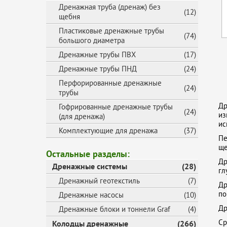
Дренажная труба (дренаж) без
(12)
щебня
Пластиковые дренажные трубы
(74)
большого диаметра
Дренажные трубы ПВХ
(17)
Дренажные трубы ПНД
(24)
Перфорированные дренажные
(24)
трубы
Др
Гофрированные дренажные трубы
(24)
из
(для дренажа)
ис
Комплектующие для дренажа
(37)
Пе
ще
Остальные разделы:
Др
Дренажные системы
(28)
гл
Дренажный геотекстиль
(7)
Др
по
Дренажные насосы
(10)
Др
Дренажные блоки и тоннели Graf
(4)
Ср
Колодцы дренажные
(266)