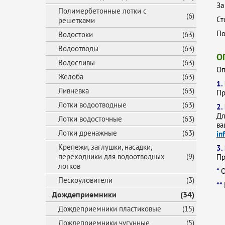
За
Полимербетонные лотки с
(6)
Ст
решетками
По
Водостоки
(63)
Водоотводы
(63)
О
Водосливы
(63)
Оп
Желоба
(63)
1.
Ливневка
(63)
Пр
Лотки водоотводные
(63)
2.
Дл
Лотки водосточные
(63)
ва
Лотки дренажные
(63)
in
Крепежи, заглушки, насадки,
3.
переходники для водоотводных
(9)
Пр
лотков
*
О
Пескоуловители
(3)
**
Дождеприемники
(34)
Дождеприемники пластиковые
(15)
Дождеприемники чугунные
(5)