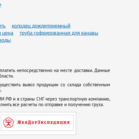
м
ить
колодец дождеприемный
я цена
труба гофрированная для канавы
 воды
платить непосредственно на месте доставки. Данные
бласти.
существить вывоз продукции со склада собственным
.
И РФ и в страны СНГ через транспортную компанию,
нить все расчеты по отправке и получению груза.