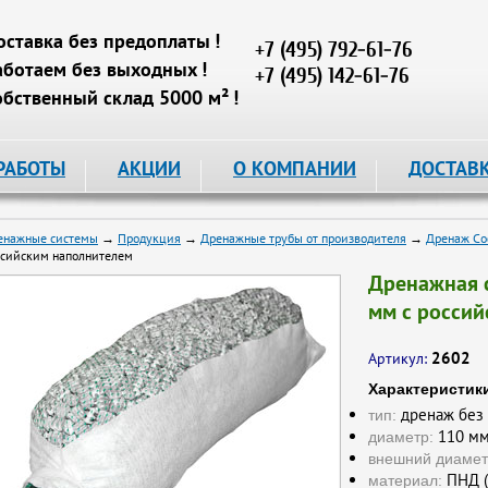
оставка без предоплаты !
+7 (495) 792-61-76
аботаем без выходных !
+7 (495) 142-61-76
обственный склад 5000 м² !
РАБОТЫ
АКЦИИ
О КОМПАНИИ
ДОСТАВ
енажные системы
→
Продукция
→
Дренажные трубы от производителя
→
Дренаж Соф
ссийским наполнителем
Дренажная с
мм с росси
2602
Артикул:
Характеристик
дренаж без
тип:
110 м
диаметр:
внешний диамет
ПНД (
материал: