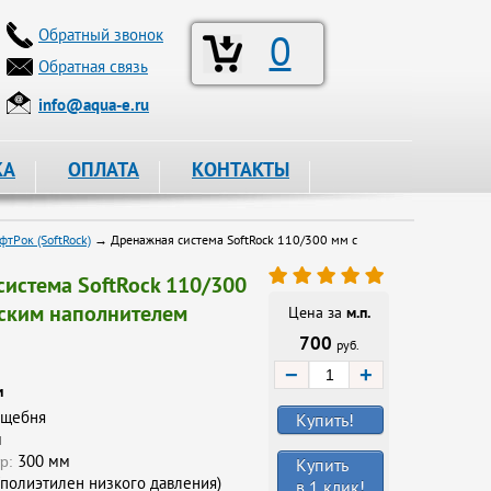
Обратный звонок
0
Обратная связь
info@aqua-e.ru
КА
ОПЛАТА
КОНТАКТЫ
тРок (SoftRock)
→ Дренажная система SoftRock 110/300 мм с
истема SoftRock 110/300
йским наполнителем
Цена за
м.п.
700
руб.
−
+
и
 щебня
Купить!
м
300 мм
р:
Купить
полиэтилен низкого давления)
в 1 клик!