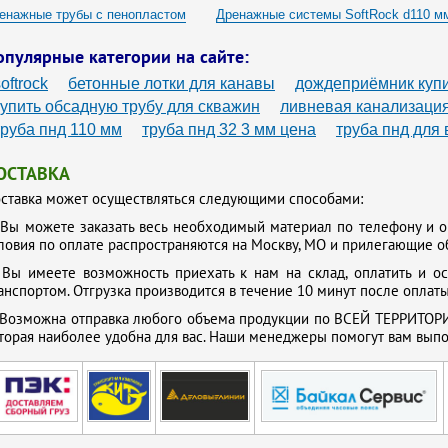
енажные трубы с пенопластом
Дренажные системы SoftRock d110 м
опулярные категории на сайте:
oftrock
бетонные лотки для канавы
дождеприёмник куп
купить обсадную трубу для скважин
ливневая канализаци
труба пнд 110 мм
труба пнд 32 3 мм цена
труба пнд для
ОСТАВКА
ставка может осуществляться следующими способами:
.
Вы можете заказать весь необходимый материал по телефону и о
ловия по оплате распространяются на Москву, МО и прилегающие о
.
Вы имеете возможность приехать к нам на склад, оплатить и о
анспортом. Отгрузка производится в течение 10 минут после оплаты
Возможна отправка любого объема продукции по ВСЕЙ ТЕРРИТОРИ
торая наиболее удобна для вас. Наши менеджеры помогут вам выпол