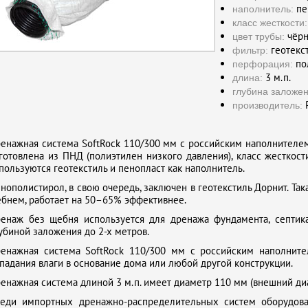
пе
наполнитель:
класс жесткости:
чёр
цвет трубы:
геотекс
фильтр:
пол
перфорация:
3 м.п.
длина:
глубина заложен
Р
производитель:
енажная система SoftRock 110/300 мм с российским наполнителем
готовлена из ПНД (полиэтилен низкого давления), класс жесткост
пользуются геотекстиль и пенопласт как наполнитель.
нополистирол, в свою очередь, заключен в геотекстиль Дорнит. Та
бнем, работает на 50–65% эффективнее.
енаж без щебня используется для дренажа фундамента, септика
убиной заложения до 2-х метров.
енажная система SoftRock 110/300 мм с российским наполнит
падания влаги в основание дома или любой другой конструкции.
енажная система длиной 3 м.п. имеет диаметр 110 мм (внешний ди
еди импортных дренажно-распределительных систем оборудова