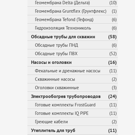
Геомембрана Delta (Дельта)
(10)
Геомембрана Gruntflex (Грунтфлекс)
(1)
Геомембрана Tefond (Тефонд)
(6)
Гидроизоляция Технониколь
(6)
Обсадные трубы для скважин
(58)
Обсадные трубы ПНД
(6)
Обсадные трубы ПВХ
(52)
Насосы и оголовки
(16)
Фекальные и дренажные насосы
(11)
Скважинные насосы
(2)
Оголовки скважинные
(3)
Электрообогрев трубопроводов
(24)
Готовые комплекты FrostGuard
(11)
Готовые комплекты IQ PIPE
(11)
Греющие кабели
(2)
Утеплитель для труб
(11)