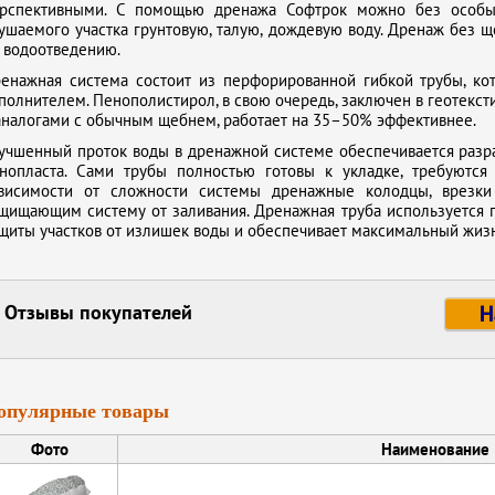
рспективными. С помощью дренажа Софтрок можно без особых
ушаемого участка грунтовую, талую, дождевую воду. Дренаж без щ
 водоотведению.
енажная система состоит из перфорированной гибкой трубы, ко
полнителем. Пенополистирол, в свою очередь, заключен в геотексти
аналогами с обычным щебнем, работает на 35–50% эффективнее.
учшенный проток воды в дренажной системе обеспечивается раз
нопласта. Сами трубы полностью готовы к укладке, требуютс
висимости от сложности системы дренажные колодцы, врезки 
щищающим систему от заливания. Дренажная труба используется 
щиты участков от излишек воды и обеспечивает максимальный жиз
Отзывы покупателей
Н
опулярные товары
Фото
Наименование