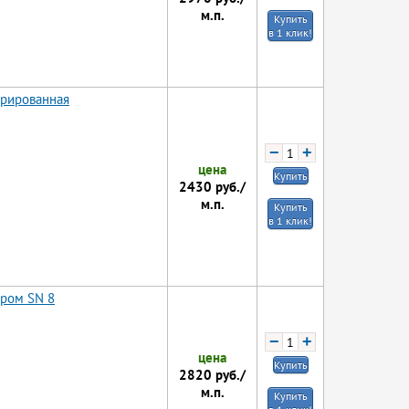
м.п.
Купить
в 1 клик!
орированная
−
+
цена
Купить
2430
руб./
м.п.
Купить
в 1 клик!
тром SN 8
−
+
цена
Купить
2820
руб./
м.п.
Купить