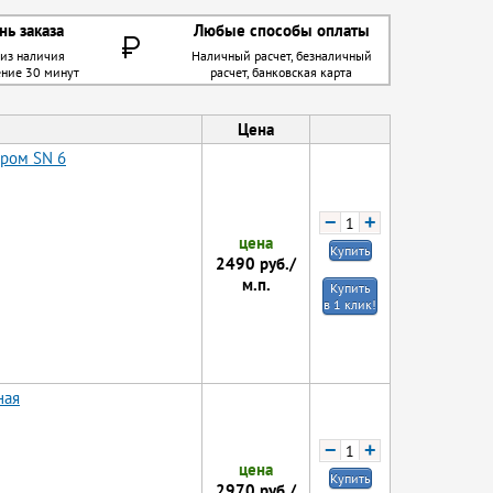
нь заказа
Любые способы оплаты
 из наличия
Наличный расчет, безналичный
ение 30 минут
расчет, банковская карта
Цена
тром SN 6
−
+
цена
Купить
2490
руб./
м.п.
Купить
в 1 клик!
ная
−
+
цена
Купить
2970
руб./