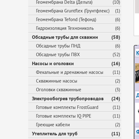
Геомембрана Delta (Дельта)
(10)
Геомембрана Gruntflex (Грунтфлекс)
(1)
Геомембрана Tefond (Тефонд)
(6)
Гидроизоляция Технониколь
(6)
Обсадные трубы для скважин
(58)
Обсадные трубы ПНД
(6)
К
Обсадные трубы ПВХ
(52)
Насосы и оголовки
(16)
Фекальные и дренажные насосы
(11)
Скважинные насосы
(2)
Оголовки скважинные
(3)
Д
Электрообогрев трубопроводов
(24)
Готовые комплекты FrostGuard
(11)
Готовые комплекты IQ PIPE
(11)
Греющие кабели
(2)
Ф
Утеплитель для труб
(11)