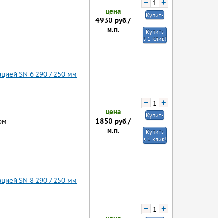
−
+
цена
Купить
4930
руб./
м.п.
Купить
в 1 клик!
цией SN 6 290 / 250 мм
−
+
цена
Купить
1850
руб./
ом
м.п.
Купить
в 1 клик!
цией SN 8 290 / 250 мм
−
+
цена