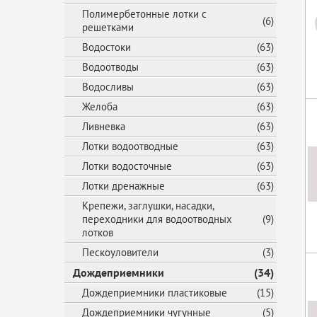
Полимербетонные лотки с
(6)
решетками
Водостоки
(63)
Водоотводы
(63)
Водосливы
(63)
Желоба
(63)
Ливневка
(63)
Лотки водоотводные
(63)
Лотки водосточные
(63)
Лотки дренажные
(63)
Крепежи, заглушки, насадки,
переходники для водоотводных
(9)
лотков
Пескоуловители
(3)
Дождеприемники
(34)
Дождеприемники пластиковые
(15)
Дождеприемники чугунные
(5)