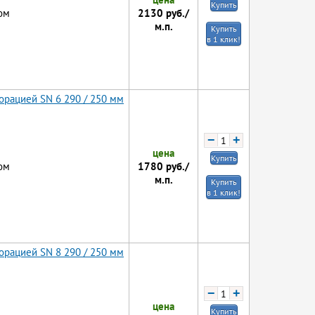
Купить
2130
руб./
ом
м.п.
Купить
в 1 клик!
орацией SN 6 290 / 250 мм
−
+
цена
Купить
1780
руб./
ом
м.п.
Купить
в 1 клик!
орацией SN 8 290 / 250 мм
−
+
цена
Купить