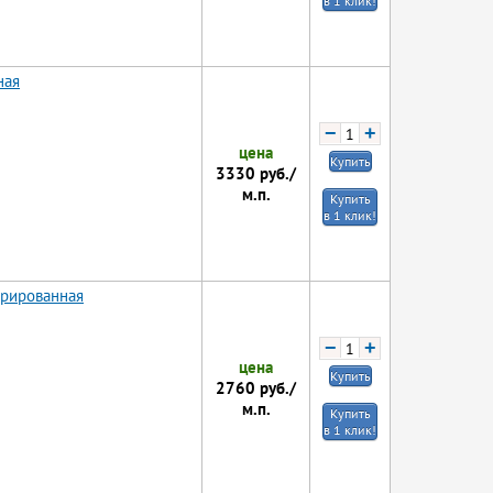
в 1 клик!
ная
−
+
цена
Купить
3330
руб./
м.п.
Купить
в 1 клик!
орированная
−
+
цена
Купить
2760
руб./
м.п.
Купить
в 1 клик!