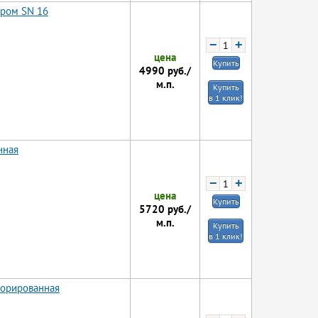
тром SN 16
−
+
цена
Купить
4990
руб./
м.п.
Купить
в 1 клик!
нная
−
+
цена
Купить
5720
руб./
м.п.
Купить
в 1 клик!
форированная