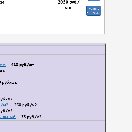
2050
руб./
ом
м.п.
Купить
в 1 клик!
 мм
— 410 руб./шт.
шт.
 руб./шт.
уб./м2
г/м2
— 250 руб./м2
уб./м2
иальный
— 75 руб./м2