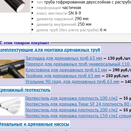
труба гофрированная двухслойная с раструб
тип:
частичная
перфорация:
SN 8-9
класс жесткости:
290 мм
диаметр наружный:
250 мм
диаметр внутренний:
6 м
длина труб (без учета раструба):
С этим товаром покупают
омплектующие для монтажа дренажных труб
Заглушка для дренажных труб 63 мм
— 130 руб./шт.
Переход для дренажных труб универсальный 110
Крестовина для дренажных труб 63 мм
— 290 руб./
Тройник для дренажных труб 63 мм
— 250 руб./шт.
Угольник 90 град. для дренажных труб 63 мм
— 140
ренажный геотекстиль
Геотекстиль для дренажа плотность 100 г/м2
— 35 р
Геотекстиль для дренажа Typar SF 24 плотность 80 
Геотекстиль для дренажа плотность 200 г/м2
— 55 р
Геотекстиль для дренажа плотность 150 г/м2 спец
екальные и дренажные насосы