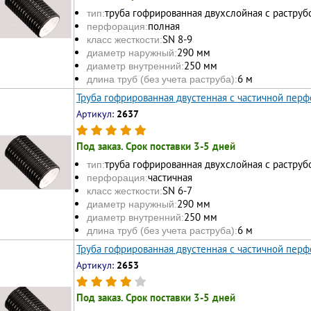
труба гофрированная двухслойная с раструб
тип:
полная
перфорация:
SN 8-9
класс жесткости:
290 мм
диаметр наружный:
250 мм
диаметр внутренний:
6 м
длина труб (без учета раструба):
Труба гофрированная двустенная с частичной перф
Артикул:
2637
Под заказ. Срок поставки 3-5 дней
труба гофрированная двухслойная с раструб
тип:
частичная
перфорация:
SN 6-7
класс жесткости:
290 мм
диаметр наружный:
250 мм
диаметр внутренний:
6 м
длина труб (без учета раструба):
Труба гофрированная двустенная с частичной перф
Артикул:
2653
Под заказ. Срок поставки 3-5 дней