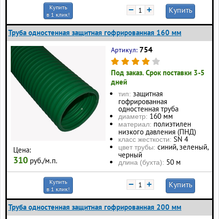
Купить
−
+
Купить
в 1 клик!
Труба одностенная защитная гофрированная 160 мм
754
Артикул:
Под заказ. Срок поставки 3-5
дней
защитная
тип:
гофрированная
одностенная труба
160 мм
диаметр:
полиэтилен
материал:
низкого давления (ПНД)
SN 4
класс жесткости:
синий, зеленый,
цвет трубы:
Цена:
черный
310
руб./м.п.
50 м
длина (бухта):
Купить
−
+
Купить
в 1 клик!
Труба одностенная защитная гофрированная 200 мм