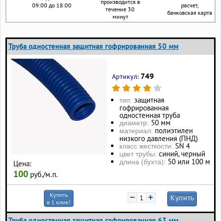
производится в
09:00 до 18:00
расчет,
течение 30
банковская карта
минут
Труба одностенная защитная гофрированная 50 мм
749
Артикул:
защитная
тип:
гофрированная
одностенная труба
50 мм
диаметр:
полиэтилен
материал:
низкого давления (ПНД)
SN 4
класс жесткости:
синий, черный
цвет трубы:
50 или 100 м
длина (бухта):
Цена:
100
руб./м.п.
Купить
−
+
Купить
в 1 клик!
Труба одностенная защитная гофрированная 63 мм