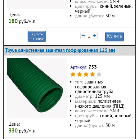
SN 4
класс жесткости:
синий, зеленый,
цвет трубы:
черный
Цена:
50 м
длина (бухта):
180
руб./м.п.
Купить
−
+
Купить
в 1 клик!
Труба одностенная защитная гофрированная 125 мм
753
Артикул:
защитная
тип:
гофрированная
одностенная труба
125 мм
диаметр:
полиэтилен
материал:
низкого давления (ПНД)
SN 4
класс жесткости:
синий, зеленый,
цвет трубы:
черный
Цена:
50 м
длина (бухта):
330
руб./м.п.