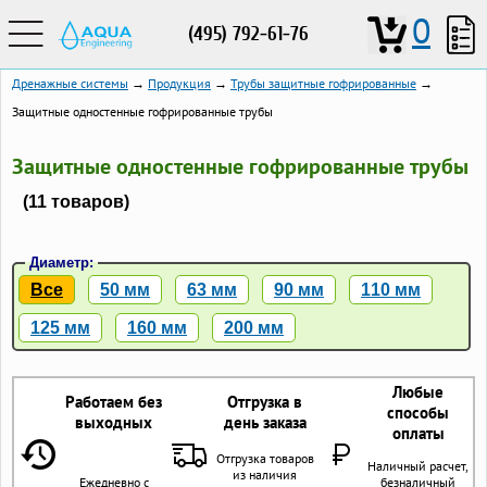
0
(495) 792-61-76
Дренажные системы
→
Продукция
→
Трубы защитные гофрированные
→
Защитные одностенные гофрированные трубы
Защитные одностенные гофрированные трубы
(11 товаров)
Диаметр:
Все
50 мм
63 мм
90 мм
110 мм
125 мм
160 мм
200 мм
Любые
Работаем без
Отгрузка в
способы
выходных
день заказа
оплаты
Отгрузка товаров
Наличный расчет,
из наличия
Ежедневно с
безналичный