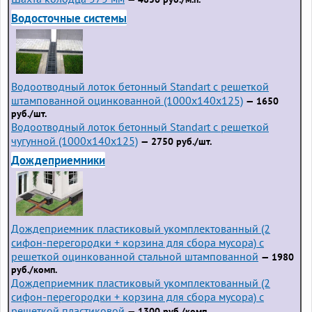
Водосточные системы
Водоотводный лоток бетонный Standart с решеткой
штампованной оцинкованной (1000x140x125)
— 1650
руб./шт.
Водоотводный лоток бетонный Standart с решеткой
чугунной (1000x140x125)
— 2750 руб./шт.
Дождеприемники
Дождеприемник пластиковый укомплектованный (2
сифон-перегородки + корзина для сбора мусора) с
решеткой оцинкованной стальной штампованной
— 1980
руб./комп.
Дождеприемник пластиковый укомплектованный (2
сифон-перегородки + корзина для сбора мусора) с
решеткой пластиковой
— 1300 руб./комп.