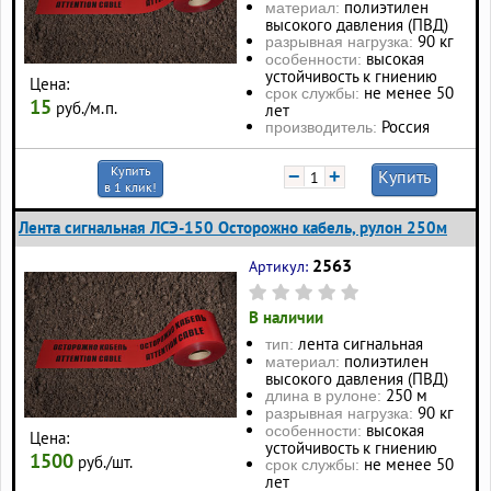
полиэтилен
материал:
высокого давления (ПВД)
90 кг
разрывная нагрузка:
высокая
особенности:
устойчивость к гниению
Цена:
не менее 50
срок службы:
15
руб./м.п.
лет
Россия
производитель:
Купить
−
+
Купить
в 1 клик!
Лента сигнальная ЛСЭ-150 Осторожно кабель, рулон 250м
2563
Артикул:
В наличии
лента сигнальная
тип:
полиэтилен
материал:
высокого давления (ПВД)
250 м
длина в рулоне:
90 кг
разрывная нагрузка:
высокая
особенности:
Цена:
устойчивость к гниению
1500
руб./шт.
не менее 50
срок службы:
лет