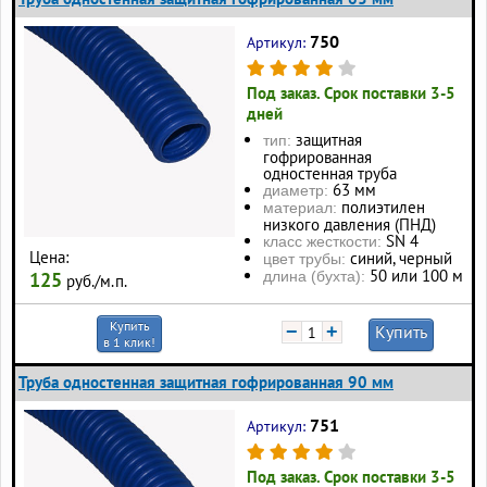
750
Артикул:
Под заказ. Срок поставки 3-5
дней
защитная
тип:
гофрированная
одностенная труба
63 мм
диаметр:
полиэтилен
материал:
низкого давления (ПНД)
SN 4
класс жесткости:
Цена:
синий, черный
цвет трубы:
50 или 100 м
125
длина (бухта):
руб./м.п.
Купить
−
+
Купить
в 1 клик!
Труба одностенная защитная гофрированная 90 мм
751
Артикул:
Под заказ. Срок поставки 3-5