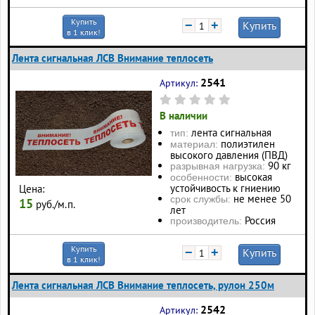
Купить
−
+
Купить
в 1 клик!
Лента сигнальная ЛСВ Внимание теплосеть
2541
Артикул:
В наличии
лента сигнальная
тип:
полиэтилен
материал:
высокого давления (ПВД)
90 кг
разрывная нагрузка:
высокая
особенности:
устойчивость к гниению
Цена:
не менее 50
срок службы:
15
руб./м.п.
лет
Россия
производитель:
Купить
−
+
Купить
в 1 клик!
Лента сигнальная ЛСВ Внимание теплосеть, рулон 250м
2542
Артикул: