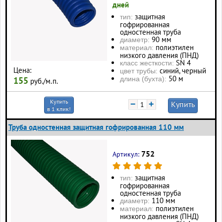
дней
защитная
тип:
гофрированная
одностенная труба
90 мм
диаметр:
полиэтилен
материал:
низкого давления (ПНД)
SN 4
класс жесткости:
Цена:
синий, черный
цвет трубы:
50 м
155
длина (бухта):
руб./м.п.
Купить
−
+
Купить
в 1 клик!
Труба одностенная защитная гофрированная 110 мм
752
Артикул:
защитная
тип:
гофрированная
одностенная труба
110 мм
диаметр:
полиэтилен
материал:
низкого давления (ПНД)