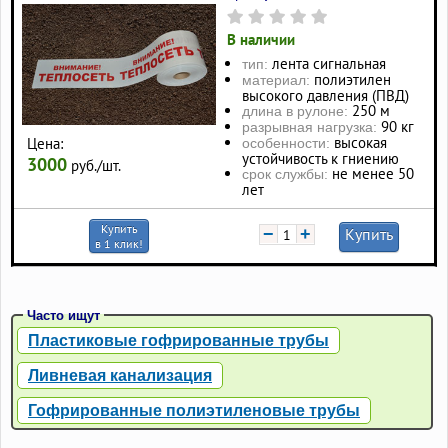
В наличии
лента сигнальная
тип:
полиэтилен
материал:
высокого давления (ПВД)
250 м
длина в рулоне:
90 кг
разрывная нагрузка:
высокая
Цена:
особенности:
устойчивость к гниению
3000
руб./шт.
не менее 50
срок службы:
лет
Купить
−
+
Купить
в 1 клик!
Часто ищут
Пластиковые гофрированные трубы
Ливневая канализация
Гофрированные полиэтиленовые трубы