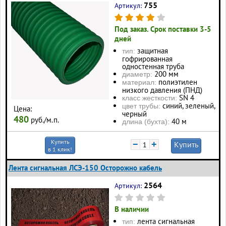
755
Артикул:
Под заказ. Срок поставки 3-5
дней
защитная
тип:
гофрированная
одностенная труба
200 мм
диаметр:
полиэтилен
материал:
низкого давления (ПНД)
SN 4
класс жесткости:
синий, зеленый,
цвет трубы:
Цена:
черный
480
руб./м.п.
40 м
длина (бухта):
Купить
−
+
Купить
в 1 клик!
Лента сигнальная ЛСЭ-150 Осторожно кабель
2564
Артикул:
В наличии
лента сигнальная
тип: