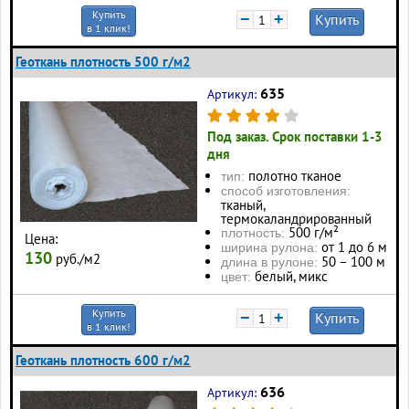
Купить
−
+
Купить
в 1 клик!
Геоткань плотность 500 г/м2
635
Артикул:
Под заказ. Срок поставки 1-3
дня
полотно тканое
тип:
способ изготовления:
тканый,
термокаландрированный
500 г/м²
плотность:
Цена:
от 1 до 6 м
ширина рулона:
130
руб./м2
50 – 100 м
длина в рулоне:
белый, микс
цвет:
Купить
−
+
Купить
в 1 клик!
Геоткань плотность 600 г/м2
636
Артикул: