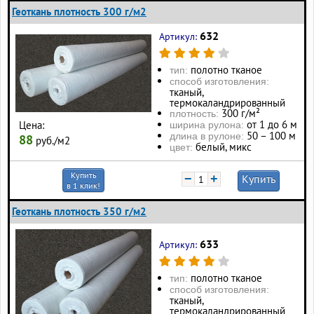
Геоткань плотность 300 г/м2
632
Артикул:
полотно тканое
тип:
способ изготовления:
тканый,
термокаландрированный
300 г/м²
плотность:
от 1 до 6 м
Цена:
ширина рулона:
50 – 100 м
длина в рулоне:
88
руб./м2
белый, микс
цвет:
Купить
−
+
Купить
в 1 клик!
Геоткань плотность 350 г/м2
633
Артикул:
полотно тканое
тип:
способ изготовления:
тканый,
термокаландрированный