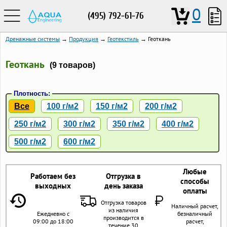
0
(495) 792-61-76
Дренажные системы
→
Продукция
→
Геотекстиль
→ Геоткань
Геоткань
(9 товаров)
Плотность:
Все
100 г/м2
150 г/м2
200 г/м2
250 г/м2
300 г/м2
350 г/м2
400 г/м2
500 г/м2
600 г/м2
Любые
Работаем без
Отгрузка в
способы
выходных
день заказа
оплаты
Отгрузка товаров
Наличный расчет,
из наличия
Ежедневно с
безналичный
производится в
09:00 до 18:00
расчет,
течение 30