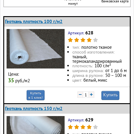
банковская карта
минут
Геоткань плотность 100 г/м2
628
Артикул:
полотно тканое
тип:
способ изготовления:
тканый,
термокаландрированный
100 г/м²
плотность:
от 1 до 6 м
ширина рулона:
Цена:
50 – 100 м
длина в рулоне:
35
белый, микс
руб./м2
цвет:
Купить
−
+
Купить
в 1 клик!
Геоткань плотность 150 г/м2
629
Артикул: