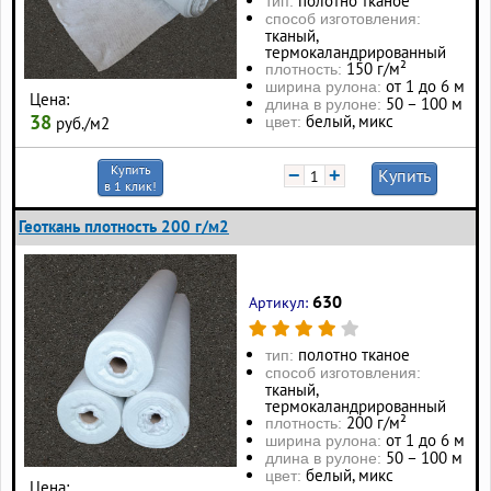
полотно тканое
тип:
способ изготовления:
тканый,
термокаландрированный
150 г/м²
плотность:
от 1 до 6 м
ширина рулона:
Цена:
50 – 100 м
длина в рулоне:
38
белый, микс
цвет:
руб./м2
Купить
−
+
Купить
в 1 клик!
Геоткань плотность 200 г/м2
630
Артикул:
полотно тканое
тип:
способ изготовления:
тканый,
термокаландрированный
200 г/м²
плотность:
от 1 до 6 м
ширина рулона:
50 – 100 м
длина в рулоне:
белый, микс
цвет:
Цена: