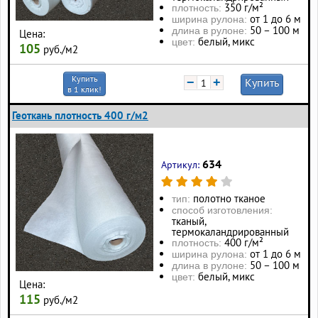
350 г/м²
плотность:
от 1 до 6 м
ширина рулона:
50 – 100 м
длина в рулоне:
Цена:
белый, микс
цвет:
105
руб./м2
Купить
−
+
Купить
в 1 клик!
Геоткань плотность 400 г/м2
634
Артикул:
полотно тканое
тип:
способ изготовления:
тканый,
термокаландрированный
400 г/м²
плотность:
от 1 до 6 м
ширина рулона:
50 – 100 м
длина в рулоне:
белый, микс
цвет:
Цена:
115
руб./м2