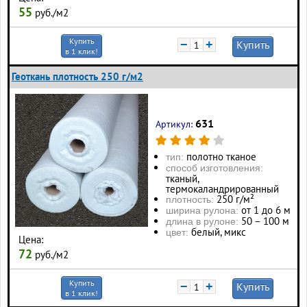
55
руб./м2
Купить
−
+
Купить
в 1 клик!
Геоткань плотность 250 г/м2
631
Артикул:
полотно тканое
тип:
способ изготовления:
тканый,
термокаландрированный
250 г/м²
плотность:
от 1 до 6 м
ширина рулона:
50 – 100 м
длина в рулоне:
белый, микс
цвет:
Цена:
72
руб./м2
Купить
−
+
Купить
в 1 клик!