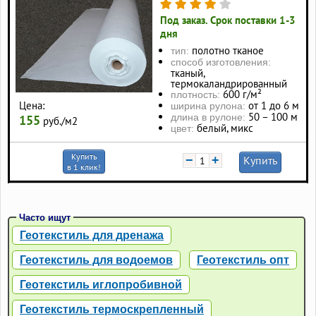
Под заказ. Срок поставки 1-3
дня
полотно тканое
тип:
способ изготовления:
тканый,
термокаландрированный
600 г/м²
плотность:
от 1 до 6 м
Цена:
ширина рулона:
50 – 100 м
длина в рулоне:
155
руб./м2
белый, микс
цвет:
Купить
−
+
Купить
в 1 клик!
Часто ищут
Геотекстиль для дренажа
Геотекстиль для водоемов
Геотекстиль опт
Геотекстиль иглопробивной
Геотекстиль термоскрепленный