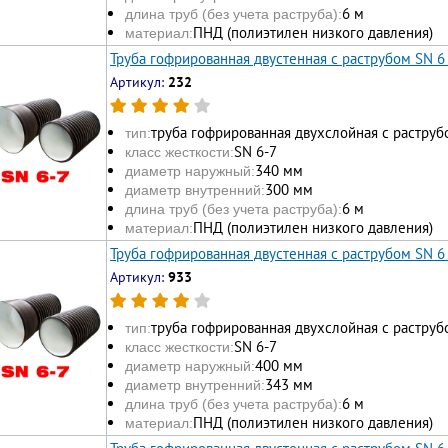
6 м
длина труб (без учета раструба):
ПНД (полиэтилен низкого давления)
материал:
Труба гофрированная двустенная с раструбом SN 6
Артикул:
232
труба гофрированная двухслойная с раструб
тип:
SN 6-7
класс жесткости:
340 мм
диаметр наружный:
300 мм
диаметр внутренний:
6 м
длина труб (без учета раструба):
ПНД (полиэтилен низкого давления)
материал:
Труба гофрированная двустенная с раструбом SN 6
Артикул:
933
труба гофрированная двухслойная с раструб
тип:
SN 6-7
класс жесткости:
400 мм
диаметр наружный:
343 мм
диаметр внутренний:
6 м
длина труб (без учета раструба):
ПНД (полиэтилен низкого давления)
материал: