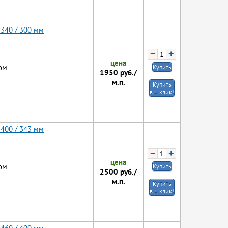
 340 / 300 мм
−
+
цена
ом
Купить
1950
руб./
м.п.
Купить
в 1 клик!
 400 / 343 мм
−
+
цена
ом
Купить
2500
руб./
м.п.
Купить
в 1 клик!