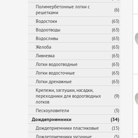
Полимербетонные лотки с
(6)
решетками
Водостоки
(63)
Водоотводы
(63)
Водосливы
(63)
Желоба
(63)
Ливневка
(63)
Лотки водоотводные
(63)
Лотки водосточные
(63)
Лотки дренажные
(63)
Крепежи, заглушки, насадки,
переходники для водоотводных
(9)
лотков
Пескоуловители
(3)
Дождеприемники
(34)
Дождеприемники пластиковые
(15)
Дождеприемники чугунные
(5)