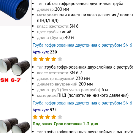
гибкая гофрированная двустенная труба
тип:
200 мм
диаметр:
полиэтилен низкого давления / полиэ
материал:
(ПНД/ПВД)
SN 6
класс жесткости:
синий
цвет трубы:
40 м
длина (бухта):
Труба гофрированная двустенная с раструбом SN 6
Артикул:
230
труба гофрированная двухслойная с раструб
тип:
SN 6-7
класс жесткости:
230 мм
диаметр наружный:
200 мм
диаметр внутренний:
6 м
длина труб (без учета раструба):
ПНД (полиэтилен низкого давления)
материал:
Труба гофрированная двустенная с раструбом SN 6
Артикул:
931
Под заказ. Срок поставки 1-3 дня
труба гофрированная двухслойная с раструб
тип: