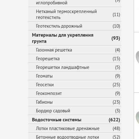
иглопробивной
Нетканый термоскрепленный
(11)
геотекстиль
Геотекстиль дорожный
(10)
Материалы для укрепления
(93)
грунта
Газонная решетка
(4)
Георешетка
(15)
Георешетки ландшафтные
(5)
Геоматы
(9)
Геосетки
(25)
Геокомпозит
(9)
Габионы
(23)
Бордюр садовый
(3)
Водосточные системы
(622)
Лотки пластиковые дренажные
(48)
Бетонные водоотводные лотки
(52)