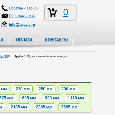
Обратный звонок
0
Обратная связь
info@aqua-e.ru
КА
ОПЛАТА
КОНТАКТЫ
убы ПНД
→ Трубы ПНД для ливневой канализации
 мм
230 мм
250 мм
290 мм
575 мм
695 мм
923 мм
1110 мм
м
2185 мм
2385 мм
2585 мм