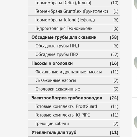
Геомембрана Delta (Дельта)
(10)
Геомембрана Gruntflex (Грунтфлекс)
(1)
Геомембрана Tefond (Тефонд)
(6)
Гидроизоляция Технониколь
(6)
Обсадные трубы для скважин
(58)
Обсадные трубы ПНД
(6)
Обсадные трубы ПВХ
(52)
Насосы и оголовки
(16)
Фекальные и дренажные насосы
(11)
Скважинные насосы
(2)
Оголовки скважинные
(3)
Электрообогрев трубопроводов
(24)
Готовые комплекты FrostGuard
(11)
Готовые комплекты IQ PIPE
(11)
Греющие кабели
(2)
Утеплитель для труб
(11)