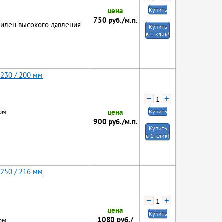
цена
Купить
750
руб./м.п.
тилен высокого давления
Купить
в 1 клик!
 230 / 200 мм
−
+
ом
цена
Купить
900
руб./м.п.
Купить
в 1 клик!
 250 / 216 мм
−
+
цена
Купить
1080
руб./
ом