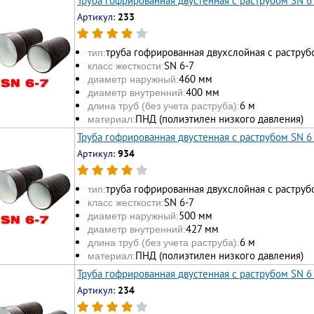
Труба гофрированная двустенная с раструбом SN 6
Артикул:
233
труба гофрированная двухслойная с раструб
тип:
SN 6-7
класс жесткости:
460 мм
диаметр наружный:
400 мм
диаметр внутренний:
6 м
длина труб (без учета раструба):
ПНД (полиэтилен низкого давления)
материал:
Труба гофрированная двустенная с раструбом SN 6
Артикул:
934
труба гофрированная двухслойная с раструб
тип:
SN 6-7
класс жесткости:
500 мм
диаметр наружный:
427 мм
диаметр внутренний:
6 м
длина труб (без учета раструба):
ПНД (полиэтилен низкого давления)
материал:
Труба гофрированная двустенная с раструбом SN 6
Артикул:
234