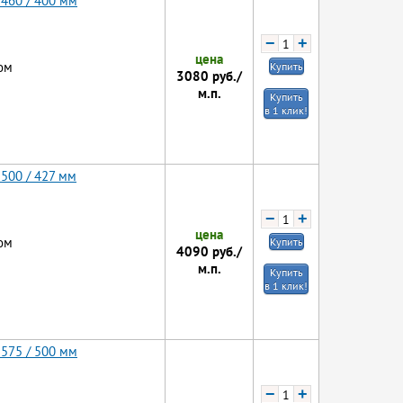
 460 / 400 мм
−
+
цена
ом
Купить
3080
руб./
м.п.
Купить
в 1 клик!
 500 / 427 мм
−
+
цена
ом
Купить
4090
руб./
м.п.
Купить
в 1 клик!
 575 / 500 мм
−
+