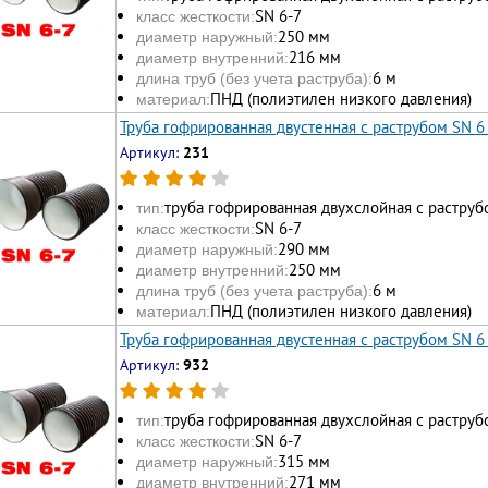
SN 6-7
класс жесткости:
250 мм
диаметр наружный:
216 мм
диаметр внутренний:
6 м
длина труб (без учета раструба):
ПНД (полиэтилен низкого давления)
материал:
Труба гофрированная двустенная с раструбом SN 6
Артикул:
231
труба гофрированная двухслойная с раструб
тип:
SN 6-7
класс жесткости:
290 мм
диаметр наружный:
250 мм
диаметр внутренний:
6 м
длина труб (без учета раструба):
ПНД (полиэтилен низкого давления)
материал:
Труба гофрированная двустенная с раструбом SN 6
Артикул:
932
труба гофрированная двухслойная с раструб
тип:
SN 6-7
класс жесткости:
315 мм
диаметр наружный:
271 мм
диаметр внутренний: