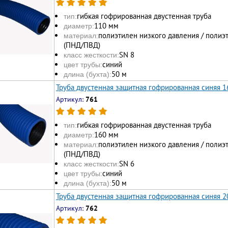
гибкая гофрированная двустенная труба
тип:
110 мм
диаметр:
полиэтилен низкого давления / полиэ
материал:
(ПНД/ПВД)
SN 8
класс жесткости:
синий
цвет трубы:
50 м
длина (бухта):
Труба двустенная защитная гофрированная синяя 
Артикул:
761
гибкая гофрированная двустенная труба
тип:
160 мм
диаметр:
полиэтилен низкого давления / полиэ
материал:
(ПНД/ПВД)
SN 6
класс жесткости:
синий
цвет трубы:
50 м
длина (бухта):
Труба двустенная защитная гофрированная синяя 
Артикул:
762