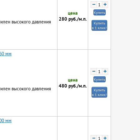
−
+
цена
Купить
280
руб./м.п.
тилен высокого давления
Купить
в 1 клик!
160 мм
−
+
цена
Купить
480
руб./м.п.
тилен высокого давления
Купить
в 1 клик!
200 мм
−
+