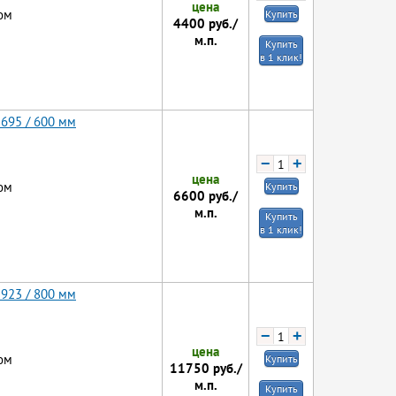
цена
ом
Купить
4400
руб./
м.п.
Купить
в 1 клик!
 695 / 600 мм
−
+
цена
ом
Купить
6600
руб./
м.п.
Купить
в 1 клик!
 923 / 800 мм
−
+
цена
ом
Купить
11750
руб./
м.п.
Купить