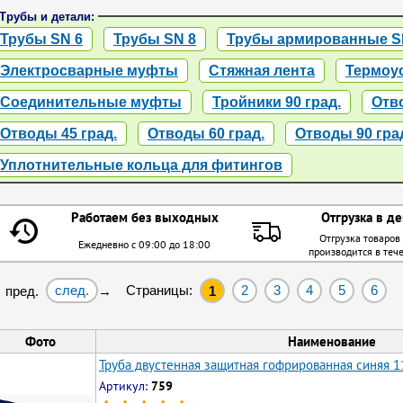
Трубы и детали:
Трубы SN 6
Трубы SN 8
Трубы армированные S
Электросварные муфты
Стяжная лента
Термоу
Соединительные муфты
Тройники 90 град.
Отво
Отводы 45 град.
Отводы 60 град.
Отводы 90 гра
Уплотнительные кольца для фитингов
Работаем без выходных
Отгрузка в де
Отгрузка товаров
Ежедневно с 09:00 до 18:00
производится в теч
след.
Страницы:
2
3
4
5
6
 пред.
→
1
Фото
Наименование
Труба двустенная защитная гофрированная синяя 1
Артикул:
759