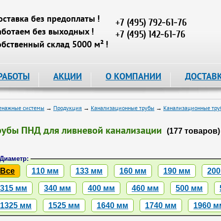
оставка без предоплаты !
+7 (495) 792-61-76
аботаем без выходных !
+7 (495) 142-61-76
обственный склад 5000 м² !
РАБОТЫ
АКЦИИ
О КОМПАНИИ
ДОСТАВ
енажные системы
→
Продукция
→
Канализационные трубы
→
Канализационные тр
рубы ПНД для ливневой канализации
(177 товаров)
Диаметр:
Все
110 мм
133 мм
160 мм
190 мм
200
315 мм
340 мм
400 мм
460 мм
500 мм
1325 мм
1525 мм
1640 мм
1740 мм
1960 м