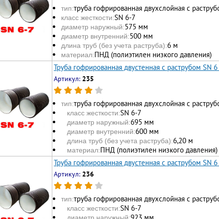
труба гофрированная двухслойная с раструб
тип:
SN 6-7
класс жесткости:
575 мм
диаметр наружный:
500 мм
диаметр внутренний:
6 м
длина труб (без учета раструба):
ПНД (полиэтилен низкого давления)
материал:
Труба гофрированная двустенная с раструбом SN 6
Артикул:
235
труба гофрированная двухслойная с раструб
тип:
SN 6-7
класс жесткости:
695 мм
диаметр наружный:
600 мм
диаметр внутренний:
6,20 м
длина труб (без учета раструба):
ПНД (полиэтилен низкого давления)
материал:
Труба гофрированная двустенная с раструбом SN 6
Артикул:
236
труба гофрированная двухслойная с раструб
тип:
SN 6-7
класс жесткости:
923 мм
диаметр наружный: