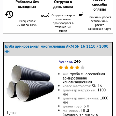
Работаем без
Отгрузка в
способы
выходных
день заказа
оплаты
Отгрузка товаров
Наличный расчет,
из наличия
Ежедневно с
безналичный
производится в
09:00 до 18:00
расчет,
течение 30
банковская карта
минут
Труба армированная многослойная ARM SN 16 1110 / 1000
мм
246
Артикул:
труба многослойная
тип:
армированная
канализационная
SN 16
класс жесткости:
1100
диаметр наружный:
мм
1000
диаметр внутренний:
мм
6 м
длина труб:
ПНД
материал:
Цена:
(полиэтилен низкого