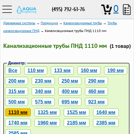
0
(495) 792-61-76
Дренажные системы
→
Продукция
→
Канализационные трубы
→
Трубы
канализационные ПНД
→ Канализационные трубы ПНД 1110 мм
Канализационные трубы ПНД 1110 мм
(1 товар)
Диаметр:
Все
110 мм
133 мм
160 мм
190 мм
200 мм
230 мм
250 мм
290 мм
315 мм
340 мм
400 мм
460 мм
500 мм
575 мм
695 мм
923 мм
1110 мм
1325 мм
1525 мм
1640 мм
1740 мм
1960 мм
2185 мм
2385 мм
2585 мм