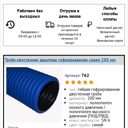
Любые
Работаем без
Отгрузка в
способы
выходных
день заказа
оплаты
Отгрузка товаров
Наличный расчет,
из наличия
Ежедневно с
безналичный
производится в
09:00 до 18:00
расчет,
течение 30
банковская карта
минут
Труба двустенная защитная гофрированная синяя 200 мм
762
Артикул:
гибкая гофрированная
тип:
двустенная труба
200 мм
диаметр:
полиэтилен
материал:
низкого давления /
полиэтилен высокого
давления (ПНД/ПВД)
SN 6
класс жесткости:
синий
цвет трубы:
Цена: