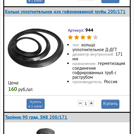
в 1 клик!
Кольцо уплотнительное для гофрированной трубы 200/171
944
Артикул:
кольцо
тип:
уплотнительное Д-ДГТ
171
диаметр внутренний:
мм
герметизация
назначение:
соединения
гофрированных труб с
раструбом
Россия
производитель:
Цена:
160
руб./шт.
Купить
−
+
Купить
в 1 клик!
Тройник 90 град. SN8 200/171