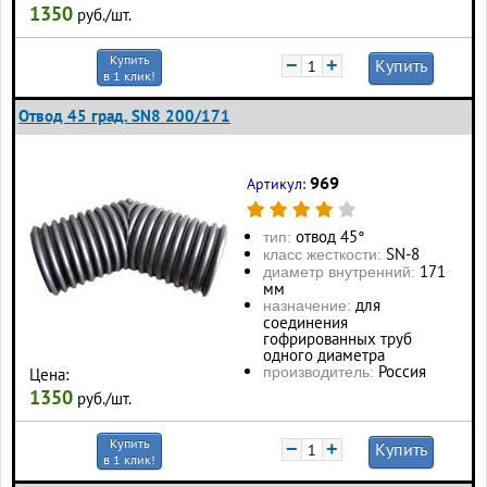
1350
руб./шт.
Купить
−
+
Купить
в 1 клик!
Отвод 45 град. SN8 200/171
969
Артикул:
отвод 45°
тип:
SN-8
класс жесткости:
171
диаметр внутренний:
мм
для
назначение:
соединения
гофрированных труб
одного диаметра
Россия
производитель:
Цена:
1350
руб./шт.
Купить
−
+
Купить
в 1 клик!