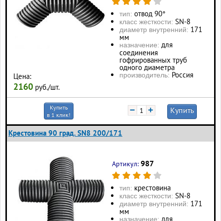
отвод 90°
тип:
SN-8
класс жесткости:
171
диаметр внутренний:
мм
для
назначение:
соединения
гофрированных труб
одного диаметра
Россия
производитель:
Цена:
2160
руб./шт.
Купить
−
+
Купить
в 1 клик!
Крестовина 90 град. SN8 200/171
987
Артикул:
крестовина
тип:
SN-8
класс жесткости:
171
диаметр внутренний:
мм
для
назначение: