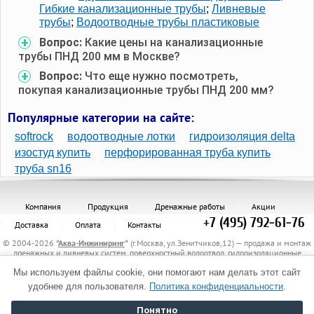
Гибкие канализационные трубы
;
Ливневые
трубы
;
Водоотводные трубы пластиковые
Вопрос:
Какие цены на канализационные
трубы ПНД 200 мм в Москве?
Вопрос:
Что еще нужно посмотреть,
покупая канализационные трубы ПНД 200 мм?
Популярные категории на сайте:
softrock
водоотводные лотки
гидроизоляция delta
изостуд купить
перфорированная труба купить
труба sn16
Компания
Продукция
Дренажные работы
Акции
+7 (495) 792-61-76
Доставка
Оплата
Контакты
© 2004-2026
"
Аква-Инжиниринг
"
(г.Москва, ул.Зенитчиков,12) — продажа и монтаж
дренажных и ливневых систем, поверхностный водоотвод, гидроизоляционные
материалы, канализационные трубы и комплектующие, защитные трубы, материалы
Мы используем файлы cookie, они помогают нам делать этот сайт
для укрепления грунта, электрообогрев трубопроводов.
Политика обработки персональных данных
удобнее для пользователя.
Политика конфиденциальности
.
Понятно