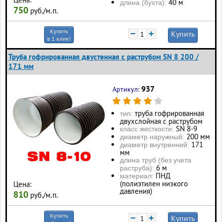
40 м
длина (бухта):
750
руб./м.п.
Купить
−
+
Купить
в 1 клик!
Труба гофрированная двустенная с раструбом SN 8 200 /
171 мм
937
Артикул:
труба гофрированная
тип:
двухслойная с раструбом
SN 8-9
класс жесткости:
200 мм
диаметр наружный:
171
диаметр внутренний:
мм
длина труб (без учета
6 м
раструба):
ПНД
материал:
(полиэтилен низкого
Цена:
давления)
810
руб./м.п.
Купить
−
+
Купить