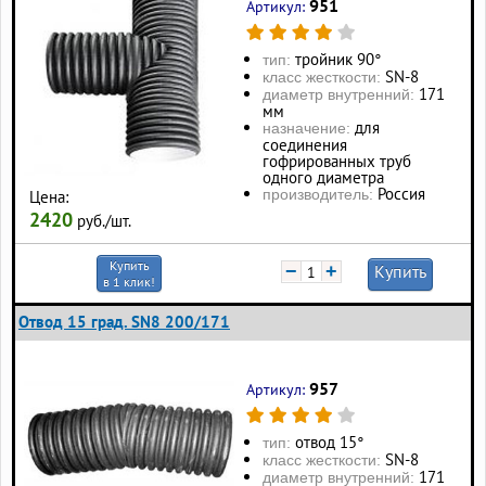
951
Артикул:
тройник 90°
тип:
SN-8
класс жесткости:
171
диаметр внутренний:
мм
для
назначение:
соединения
гофрированных труб
одного диаметра
Россия
производитель:
Цена:
2420
руб./шт.
Купить
−
+
Купить
в 1 клик!
Отвод 15 град. SN8 200/171
957
Артикул:
отвод 15°
тип:
SN-8
класс жесткости:
171
диаметр внутренний: