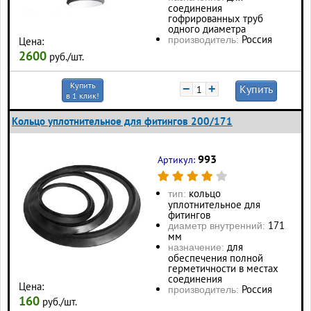
соединения
гофрированных труб
одного диаметра
Россия
производитель:
Цена:
2600
руб./шт.
Купить
−
+
Купить
в 1 клик!
Кольцо уплотнительное для фитингов 200/171
993
Артикул:
кольцо
тип:
уплотнительное для
фитингов
171
диаметр внутренний:
мм
для
назначение:
обеспечения полной
герметичности в местах
соединения
Цена:
Россия
производитель:
160
руб./шт.