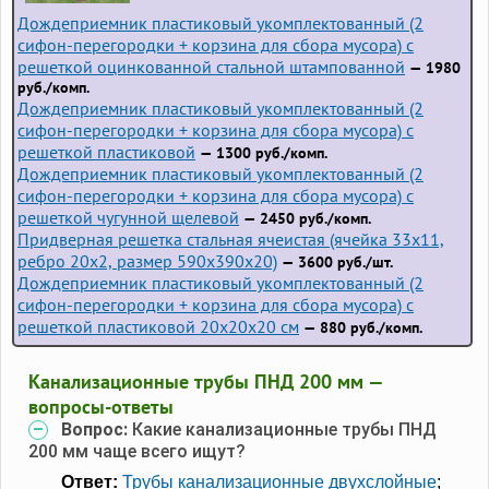
Дождеприемник пластиковый укомплектованный (2
сифон-перегородки + корзина для сбора мусора) с
решеткой оцинкованной стальной штампованной
— 1980
руб./комп.
Дождеприемник пластиковый укомплектованный (2
сифон-перегородки + корзина для сбора мусора) с
решеткой пластиковой
— 1300 руб./комп.
Дождеприемник пластиковый укомплектованный (2
сифон-перегородки + корзина для сбора мусора) с
решеткой чугунной щелевой
— 2450 руб./комп.
Придверная решетка стальная ячеистая (ячейка 33x11,
ребро 20x2, размер 590x390x20)
— 3600 руб./шт.
Дождеприемник пластиковый укомплектованный (2
сифон-перегородки + корзина для сбора мусора) с
решеткой пластиковой 20х20х20 см
— 880 руб./комп.
Канализационные трубы ПНД 200 мм —
вопросы-ответы
Вопрос:
Какие канализационные трубы ПНД
200 мм чаще всего ищут?
Ответ:
Трубы канализационные двухслойные
;