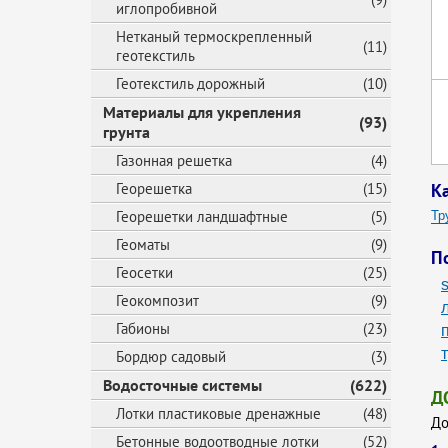
иглопробивной
Нетканый термоскрепленный
(11)
геотекстиль
Геотекстиль дорожный
(10)
Материалы для укрепления
(93)
грунта
Газонная решетка
(4)
Георешетка
(15)
К
Георешетки ландшафтные
(5)
Тр
Геоматы
(9)
Тр
П
Геосетки
(25)
Тр
Геокомпозит
(9)
Тр
Габионы
(23)
Тр
Бордюр садовый
(3)
Пл
Водосточные системы
(622)
Го
Д
Лотки пластиковые дренажные
(48)
Го
До
Бетонные водоотводные лотки
(52)
Го