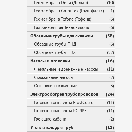
Геомембрана Delta (Дельта)
(10)
Геомембрана Gruntflex (Грунтфлекс)
(1)
Геомембрана Tefond (Тефонд)
(6)
Гидроизоляция Технониколь
(6)
Обсадные трубы для скважин
(58)
Обсадные трубы ПНД
(6)
Обсадные трубы ПВХ
(52)
Насосы и оголовки
(16)
Фекальные и дренажные насосы
(11)
Скважинные насосы
(2)
Оголовки скважинные
(3)
Электрообогрев трубопроводов
(24)
Готовые комплекты FrostGuard
(11)
Готовые комплекты IQ PIPE
(11)
Греющие кабели
(2)
Утеплитель для труб
(11)