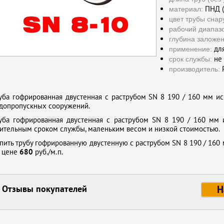
ПНД (
материал:
цвет трубы снар
рабочий диапаз
глубина заложен
для
применение:
не 
срок службы:
Р
производитель:
уба гофрированная двустенная с раструбом SN 8 190 / 160 мм и
допропускных сооружений.
уба гофрированная двустенная с раструбом SN 8 190 / 160 мм 
ительным сроком службы, маленьким весом и низкой стоимостью.
пить трубу гофрированную двустенную с раструбом SN 8 190 / 160
 цене
680
руб./м.п.
Отзывы покупателей
Н