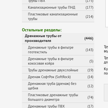
Трубы ПВХ
(175)
Канализационные трубы ПНД
(177)
Пластиковые канализационные
(214)
трубы
Остальные разделы:
Дренажные трубы от
(446)
производителя
Тр
Дренажные трубы в фильтре
(143)
во
геотекстиль
Тр
Дренажные трубы в фильтре
(5)
дл
кокосовая койра
Ку
Трубы дренажные двухслойные
(19)
по
Дренаж СофтРок (SoftRock)
(14)
Дренажная труба (дренаж) без
(12)
щебня
Пластиковые дренажные трубы
(74)
большого диаметра
Дренажные трубы ПВХ
(17)