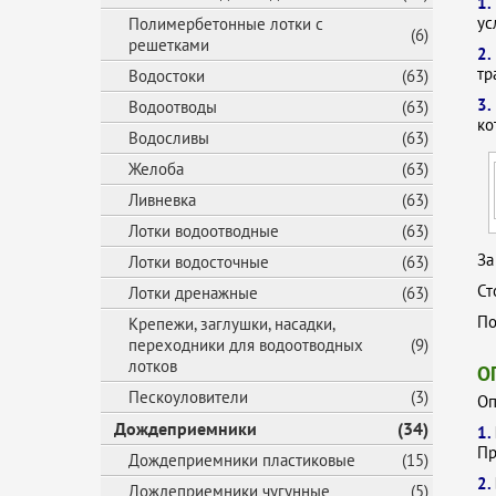
1
ус
Полимербетонные лотки с
Ат
(6)
решетками
2
тр
Водостоки
(63)
3.
Водоотводы
(63)
ко
Водосливы
(63)
Желоба
(63)
Ливневка
(63)
Лотки водоотводные
(63)
За
Лотки водосточные
(63)
Ст
Лотки дренажные
(63)
По
Крепежи, заглушки, насадки,
переходники для водоотводных
(9)
лотков
О
Пескоуловители
(3)
Оп
Дождеприемники
(34)
1.
Пр
Дождеприемники пластиковые
(15)
2.
Дождеприемники чугунные
(5)