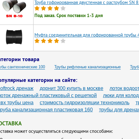
Труба гофрированная двустенная с раструбом SN 8
Под заказ. Срок поставки 1-3 дня
Муфта соединительная для гофрированной трубы 
атегории товара
убы сантехнические 100
Трубы рифленые канализационные
Труб
убы пластик 100 мм
Трубы ливневые гофрированные 110
Трубы 
опулярные категории на сайте:
убы канализационные гофрированные 160
Трубы канализационные 1
softrock дренаж
дорнит 300 купить в москве
лоток водоо
убы для ливневой канализации 110 гофрированные
Трубы диаметром
лоток дренажный пластиковый с решеткой
люки для коло
пвх трубы цена
стоимость гидроизоляции технониколь
т
убы гофрированные 110
Трубы 230 мм внешний диаметр стальные
труба канализационная пластиковая 160
трубы для дрена
астиковые трубы 100мм
Двухслойные гофрированные трубы 400
фротрубы 110 мм для канализации
Гофрированные трубы для ливнев
ОСТАВКА
фрированные трубы для канализации
Гофрированные трубы для вод
ставка может осуществляться следующими способами:
фрированные трубы 300мм для заезда
Гибкие трубы для канализаци