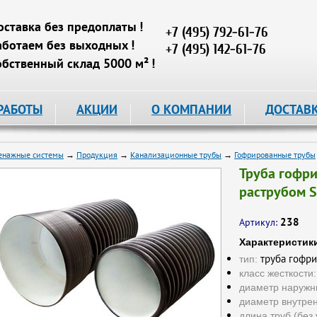
оставка без предоплаты !
+7 (495) 792-61-76
аботаем без выходных !
+7 (495) 142-61-76
обственный склад 5000 м² !
РАБОТЫ
АКЦИИ
О КОМПАНИИ
ДОСТАВ
енажные системы
→
Продукция
→
Канализационные трубы
→
Гофрированные трубы
Труба гофри
раструбом S
238
Артикул:
Характеристик
труба гофри
тип:
класс жесткости:
диаметр наружн
диаметр внутре
длина труб (без 