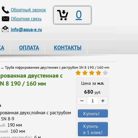
Обратный звонок
0
Обратная связь
info@aqua-e.ru
КА
ОПЛАТА
КОНТАКТЫ
→ Труба гофрированная двустенная с раструбом SN 8 190 / 160 мм
рованная двустенная с
N 8 190 / 160 мм
Цена за
м.п.
680
руб.
−
+
и
рованная двухслойная с раструбом
Купить!
SN 8-9
190 мм
ый:
Купить
160 мм
нний:
в 1 клик!
6 м
учета раструба):