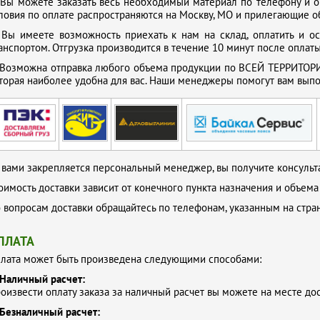
.
Вы можете заказать весь необходимый материал по телефону и о
ловия по оплате распространяются на Москву, МО и прилегающие о
мосферостойкие гофрированные трубы
630 мм в м
.
Вы имеете возможность приехать к нам на склад, оплатить и о
анспортом. Отгрузка производится в течение 10 минут после оплаты
Возможна отправка любого объема продукции по ВСЕЙ ТЕРРИТОРИ
торая наиболее удобна для вас. Наши менеджеры помогут вам выпол
 вами закрепляется персональный менеджер, вы получите консульта
оимость доставки зависит от конечного пункта назначения и объема
 вопросам доставки обращайтесь по телефонам, указанным на стр
ПЛАТА
лата может быть произведена следующими способами:
Наличный расчет:
оизвести оплату заказа за наличный расчет вы можете на месте до
Безналичный расчет: