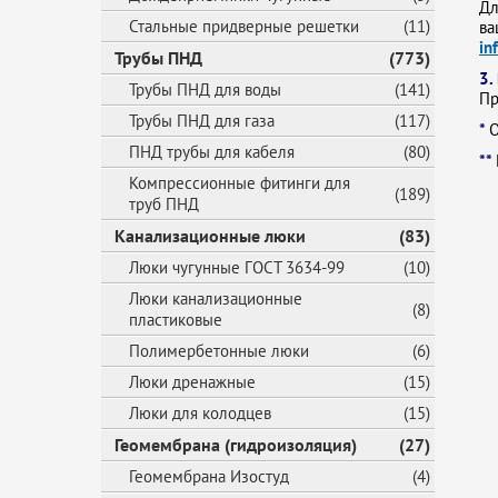
Дл
Стальные придверные решетки
(11)
ва
in
Трубы ПНД
(773)
3.
Трубы ПНД для воды
(141)
Пр
Трубы ПНД для газа
(117)
*
О
ПНД трубы для кабеля
(80)
**
Компрессионные фитинги для
(189)
труб ПНД
Канализационные люки
(83)
Люки чугунные ГОСТ 3634-99
(10)
Люки канализационные
(8)
пластиковые
Полимербетонные люки
(6)
Люки дренажные
(15)
Люки для колодцев
(15)
Геомембрана (гидроизоляция)
(27)
Геомембрана Изостуд
(4)