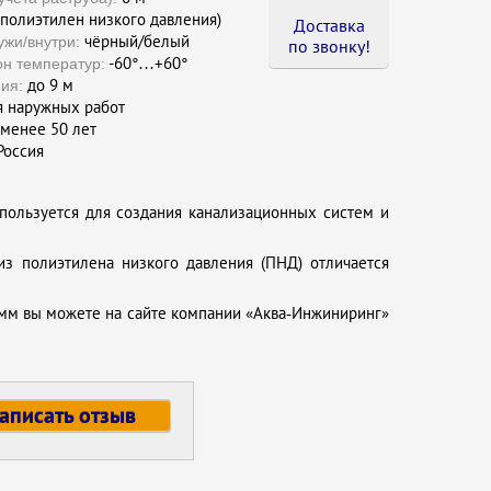
полиэтилен низкого давления)
Доставка
чёрный/белый
ужи/внутри:
по звонку !
-60°…+60°
он температур:
до 9 м
ия:
 наружных работ
менее 50 лет
оссия
спользуется для создания канализационных систем и
из полиэтилена низкого давления (ПНД) отличается
 мм вы можете на сайте компании «Аква‑Инжиниринг»
аписать отзыв