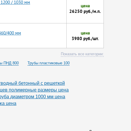
 1200 / 1030 мм
цена
26250 руб./м.п.
460/400 мм
цена
3980 руб./шт.
Показать все категории:
ы ПНД 800
Трубы пластиковые 100
канализационные диаметр 100
00мм
Трубы дренажные 500 гофрированные
тводный бетонный с решеткой
 100 мм
Трубы двухслойные гофрированные 200
дцев полимерные размеры цена
руба диаметром 1000 мм цена
Трубы 1000мм
Сантехнические трубы 100 мм
жа цена
Гофры 110
Гофротрубы большого диаметра
ой канализации 300
опровода
и 110
Гибкие трубы 110