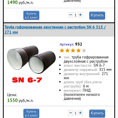
давления)
1490
руб./м.п.
Купить
−
+
Купить
в 1 клик!
Труба гофрированная двустенная с раструбом SN 6 315 /
271 мм
932
Артикул:
труба гофрированная
тип:
двухслойная с раструбом
SN 6-7
класс жесткости:
315 мм
диаметр наружный:
271
диаметр внутренний:
мм
длина труб (без учета
6 м
раструба):
ПНД
материал:
(полиэтилен низкого
Цена:
давления)
1550
руб./м.п.
Купить
−
+
Купить
в 1 клик!