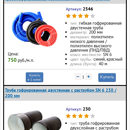
2546
Артикул:
гибкая гофрированная
тип:
двустенная труба
200 мм
диаметр:
полиэтилен
материал:
низкого давления /
полиэтилен высокого
давления (ПНД/ПВД)
Цена:
SN 6
класс жесткости:
синий, красный
750
цвет трубы:
руб./м.п.
40 м
длина (бухта):
Купить
−
+
Купить
в 1 клик!
Труба гофрированная двустенная с раструбом SN 6 230 /
200 мм
230
Артикул:
труба гофрированная
тип:
двухслойная с раструбом