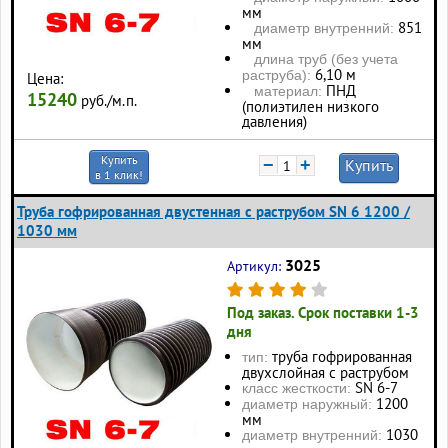
мм
851
диаметр внутренний:
мм
длина труб (без учета
6,10 м
раструба):
Цена:
ПНД
материал:
15240
руб./м.п.
(полиэтилен низкого
давления)
Купить
−
+
Купить
в 1 клик!
Труба гофрированная двустенная с раструбом SN 6 1200 /
1030 мм
3025
Артикул:
Под заказ. Срок поставки 1-3
дня
труба гофрированная
тип:
двухслойная с раструбом
SN 6-7
класс жесткости:
1200
диаметр наружный:
мм
1030
диаметр внутренний: