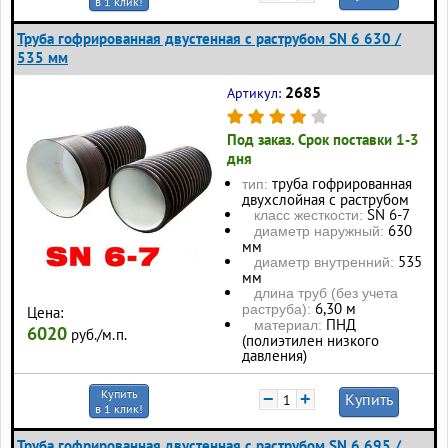
в 1 клик!
Труба гофрированная двустенная с раструбом SN 6 630 /
535 мм
2685
Артикул:
Под заказ. Срок поставки 1-3
дня
труба гофрированная
тип:
двухслойная с раструбом
SN 6-7
класс жесткости:
630
диаметр наружный:
мм
535
диаметр внутренний:
мм
длина труб (без учета
6,30 м
раструба):
Цена:
ПНД
материал:
6020
руб./м.п.
(полиэтилен низкого
давления)
Купить
−
+
Купить
в 1 клик!
Труба гофрированная двустенная с раструбом SN 6 695 /