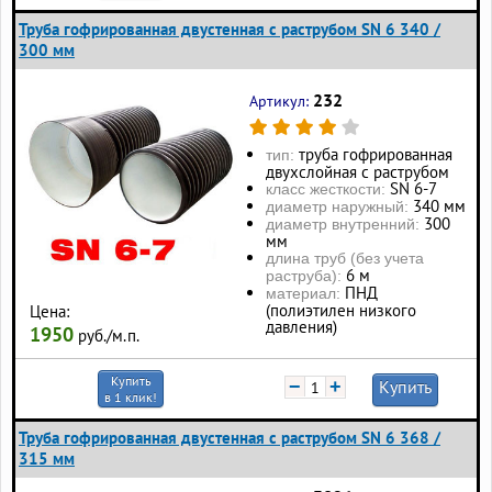
Труба гофрированная двустенная с раструбом SN 6 340 /
300 мм
232
Артикул:
труба гофрированная
тип:
двухслойная с раструбом
SN 6-7
класс жесткости:
340 мм
диаметр наружный:
300
диаметр внутренний:
мм
длина труб (без учета
6 м
раструба):
ПНД
материал:
(полиэтилен низкого
Цена:
давления)
1950
руб./м.п.
Купить
−
+
Купить
в 1 клик!
Труба гофрированная двустенная с раструбом SN 6 368 /
315 мм