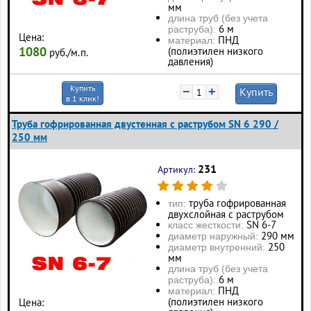
мм
длина труб (без учета
6 м
раструба):
Цена:
ПНД
материал:
1080
(полиэтилен низкого
руб./м.п.
давления)
Купить
−
+
Купить
в 1 клик!
Труба гофрированная двустенная с раструбом SN 6 290 /
250 мм
231
Артикул:
труба гофрированная
тип:
двухслойная с раструбом
SN 6-7
класс жесткости:
290 мм
диаметр наружный:
250
диаметр внутренний:
мм
длина труб (без учета
6 м
раструба):
ПНД
материал:
(полиэтилен низкого
Цена: