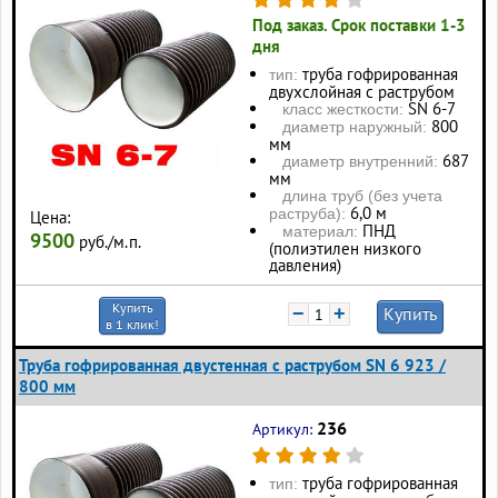
Под заказ. Срок поставки 1-3
дня
труба гофрированная
тип:
двухслойная с раструбом
SN 6-7
класс жесткости:
800
диаметр наружный:
мм
687
диаметр внутренний:
мм
длина труб (без учета
6,0 м
раструба):
Цена:
ПНД
материал:
9500
руб./м.п.
(полиэтилен низкого
давления)
Купить
−
+
Купить
в 1 клик!
Труба гофрированная двустенная с раструбом SN 6 923 /
800 мм
236
Артикул:
труба гофрированная
тип: