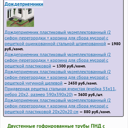
Дождеприемники
Дождеприемник пластиковый укомплектованный (2
сифон-перегородки + корзина для сбора мусора) с
решеткой оцинкованной стальной штампованной
— 1980
руб./комп.
Дождеприемник пластиковый укомплектованный (2
сифон-перегородки + корзина для сбора мусора) с
решеткой пластиковой
— 1300 руб./комп.
Дождеприемник пластиковый укомплектованный (2
сифон-перегородки + корзина для сбора мусора) с
решеткой чугунной щелевой
— 2450 руб./комп.
Придверная решетка стальная ячеистая (ячейка 33x11,
ребро 20x2, размер 590x390x20)
— 3600 руб./шт.
Дождеприемник пластиковый укомплектованный (2
сифон-перегородки + корзина для сбора мусора) с
решеткой пластиковой 20х20х20 см
— 880 руб./комп.
Двустенные гофрированные трубы ПНД с