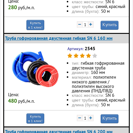
Цена:
SN 6
класс жесткости:
синий, красный
280
цвет трубы:
руб./м.п.
50 м
длина (бухта):
Купить
−
+
Купить
в 1 клик!
Труба гофрированная двустенная гибкая SN 6 160 мм
2545
Артикул:
гибкая гофрированная
тип:
двустенная труба
160 мм
диаметр:
полиэтилен
материал:
низкого давления /
полиэтилен высокого
давления (ПНД/ПВД)
Цена:
SN 6
класс жесткости:
синий, красный
480
цвет трубы:
руб./м.п.
50 м
длина (бухта):
Купить
−
+
Купить
в 1 клик!
Труба гофрированная двустенная гибкая SN 6 200 мм