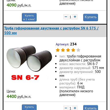
давления)
4090
руб./м.п.
Купить
−
+
Купить
в 1 клик!
Труба гофрированная двустенная с раструбом SN 6 575 /
500 мм
234
Артикул:
труба гофрированная
тип:
двухслойная с раструбом
SN 6-7
класс жесткости:
575 мм
диаметр наружный:
500
диаметр внутренний:
мм
длина труб (без учета
6 м
раструба):
ПНД
материал:
(полиэтилен низкого
Цена:
давления)
4400
руб./м.п.
Купить
−
+
Купить