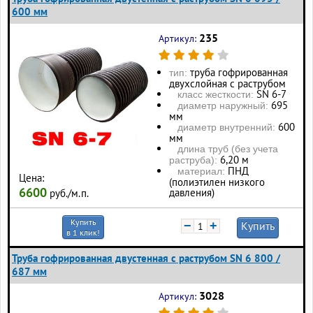
600 мм
235
Артикул:
труба гофрированная
тип:
двухслойная с раструбом
SN 6-7
класс жесткости:
695
диаметр наружный:
мм
600
диаметр внутренний:
мм
длина труб (без учета
6,20 м
раструба):
ПНД
материал:
Цена:
(полиэтилен низкого
6600
давления)
руб./м.п.
Купить
−
+
Купить
в 1 клик!
Труба гофрированная двустенная с раструбом SN 6 800 /
687 мм
3028
Артикул: