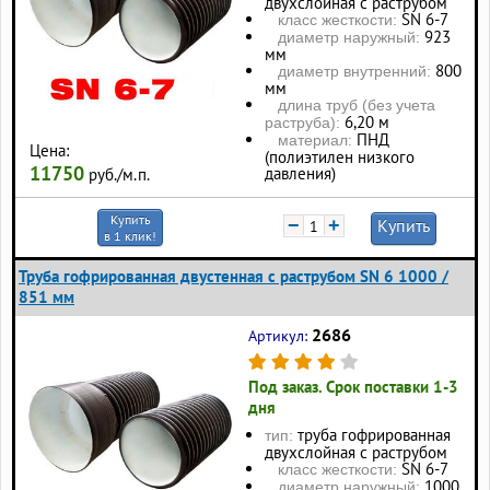
двухслойная с раструбом
SN 6-7
класс жесткости:
923
диаметр наружный:
мм
800
диаметр внутренний:
мм
длина труб (без учета
6,20 м
раструба):
ПНД
материал:
Цена:
(полиэтилен низкого
11750
давления)
руб./м.п.
Купить
−
+
Купить
в 1 клик!
Труба гофрированная двустенная с раструбом SN 6 1000 /
851 мм
2686
Артикул:
Под заказ. Срок поставки 1-3
дня
труба гофрированная
тип:
двухслойная с раструбом
SN 6-7
класс жесткости:
1000
диаметр наружный: