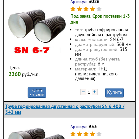
3026
Артикул:
Под заказ. Срок поставки 1-3
дня
труба гофрированная
тип:
двухслойная с раструбом
SN 6-7
класс жесткости:
368 мм
диаметр наружный:
315
диаметр внутренний:
мм
длина труб (без учета
6 м
раструба):
Цена:
ПНД
материал:
2260
(полиэтилен низкого
руб./м.п.
давления)
Купить
−
+
Купить
в 1 клик!
Труба гофрированная двустенная с раструбом SN 6 400 /
343 мм
933
Артикул: