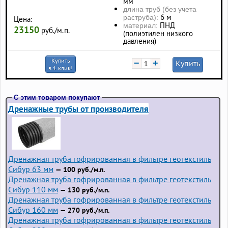
мм
длина труб (без учета
6 м
раструба):
Цена:
ПНД
материал:
23150
руб./м.п.
(полиэтилен низкого
давления)
Купить
−
+
Купить
в 1 клик!
С этим товаром покупают
Дренажные трубы от производителя
Дренажная труба гофрированная в фильтре геотекстиль
Сибур 63 мм
— 100 руб./м.п.
Дренажная труба гофрированная в фильтре геотекстиль
Сибур 110 мм
— 130 руб./м.п.
Дренажная труба гофрированная в фильтре геотекстиль
Сибур 160 мм
— 270 руб./м.п.
Дренажная труба гофрированная в фильтре геотекстиль