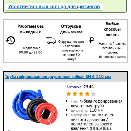
Уплотнительные кольца для фитингов
Любые
Работаем без
Отгрузка в
способы
выходных
день заказа
оплаты
Отгрузка товаров
Наличный расчет,
из наличия
Ежедневно с
безналичный
производится в
09:00 до 18:00
расчет,
течение 30
банковская карта
минут
Труба гофрированная двустенная гибкая SN 6 110 мм
2544
Артикул:
гибкая гофрированная
тип:
двустенная труба
110 мм
диаметр:
полиэтилен
материал:
низкого давления /
полиэтилен высокого
давления (ПНД/ПВД)