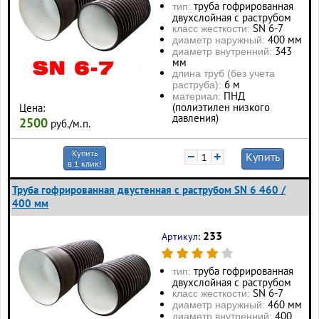
труба гофрированная
тип:
двухслойная с раструбом
SN 6-7
класс жесткости:
400 мм
диаметр наружный:
343
диаметр внутренний:
мм
длина труб (без учета
6 м
раструба):
ПНД
материал:
(полиэтилен низкого
Цена:
давления)
2500
руб./м.п.
Купить
−
+
Купить
в 1 клик!
Труба гофрированная двустенная с раструбом SN 6 460 /
400 мм
233
Артикул:
труба гофрированная
тип:
двухслойная с раструбом
SN 6-7
класс жесткости:
460 мм
диаметр наружный:
400
диаметр внутренний: