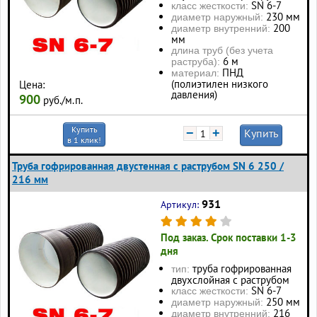
SN 6-7
класс жесткости:
230 мм
диаметр наружный:
200
диаметр внутренний:
мм
длина труб (без учета
6 м
раструба):
ПНД
материал:
(полиэтилен низкого
Цена:
давления)
900
руб./м.п.
Купить
−
+
Купить
в 1 клик!
Труба гофрированная двустенная с раструбом SN 6 250 /
216 мм
931
Артикул:
Под заказ. Срок поставки 1-3
дня
труба гофрированная
тип:
двухслойная с раструбом
SN 6-7
класс жесткости:
250 мм
диаметр наружный:
216
диаметр внутренний: