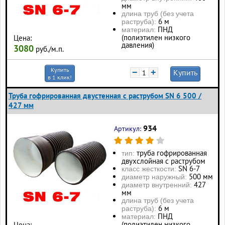
мм
длина труб (без учета
6 м
раструба):
ПНД
материал:
(полиэтилен низкого
Цена:
давления)
3080
руб./м.п.
Купить
−
+
Купить
в 1 клик!
Труба гофрированная двустенная с раструбом SN 6 500 /
427 мм
934
Артикул:
труба гофрированная
тип:
двухслойная с раструбом
SN 6-7
класс жесткости:
500 мм
диаметр наружный:
427
диаметр внутренний:
мм
длина труб (без учета
6 м
раструба):
ПНД
материал:
(полиэтилен низкого
Цена: