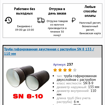
Любые
Работаем без
Отгрузка в
способы
выходных
день заказа
оплаты
Отгрузка товаров
Наличный расчет,
из наличия
Ежедневно с
безналичный
производится в
09:00 до 18:00
расчет,
течение 30
банковская карта
минут
Труба гофрированная двустенная с раструбом SN 8 133 /
110 мм
237
Артикул:
труба гофрированная
тип:
двухслойная с раструбом
SN 8-9
класс жесткости:
133 мм
диаметр наружный:
110
диаметр внутренний:
мм
длина труб (без учета
6 м
раструба):