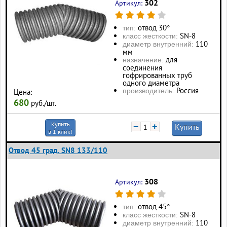
302
Артикул:
отвод 30°
тип:
SN-8
класс жесткости:
110
диаметр внутренний:
мм
для
назначение:
соединения
гофрированных труб
одного диаметра
Россия
производитель:
Цена:
680
руб./шт.
Купить
−
+
Купить
в 1 клик!
Отвод 45 град. SN8 133/110
308
Артикул:
отвод 45°
тип:
SN-8
класс жесткости:
110
диаметр внутренний: