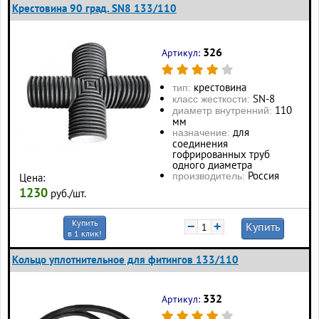
Крестовина 90 град. SN8 133/110
326
Артикул:
крестовина
тип:
SN-8
класс жесткости:
110
диаметр внутренний:
мм
для
назначение:
соединения
гофрированных труб
одного диаметра
Россия
производитель:
Цена:
1230
руб./шт.
Купить
−
+
Купить
в 1 клик!
Кольцо уплотнительное для фитингов 133/110
332
Артикул: