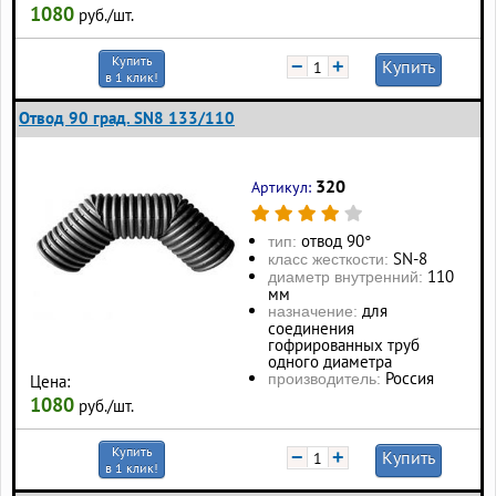
1080
руб./шт.
Купить
−
+
Купить
в 1 клик!
Отвод 90 град. SN8 133/110
320
Артикул:
отвод 90°
тип:
SN-8
класс жесткости:
110
диаметр внутренний:
мм
для
назначение:
соединения
гофрированных труб
одного диаметра
Россия
производитель:
Цена:
1080
руб./шт.
Купить
−
+
Купить
в 1 клик!