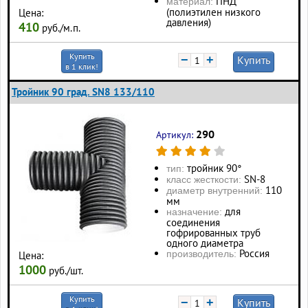
ПНД
материал:
(полиэтилен низкого
Цена:
давления)
410
руб./м.п.
Купить
−
+
Купить
в 1 клик!
Тройник 90 град. SN8 133/110
290
Артикул:
тройник 90°
тип:
SN-8
класс жесткости:
110
диаметр внутренний:
мм
для
назначение:
соединения
гофрированных труб
одного диаметра
Россия
производитель:
Цена:
1000
руб./шт.
Купить
−
+
Купить