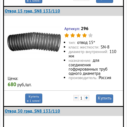
в 1 клик!
Отвод 15 град. SN8 133/110
296
Артикул:
отвод 15°
тип:
SN-8
класс жесткости:
110
диаметр внутренний:
мм
для
назначение:
соединения
гофрированных труб
одного диаметра
Россия
производитель:
Цена:
680
руб./шт.
Купить
−
+
Купить
в 1 клик!
Отвод 30 град. SN8 133/110