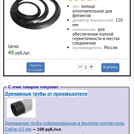
кольцо
тип:
уплотнительное для
фитингов
110
диаметр внутренний:
мм
для
назначение:
обеспечения полной
герметичности в местах
соединения
Цена:
Россия
производитель:
45
руб./шт.
Купить
−
+
Купить
в 1 клик!
С этим товаром покупают
Дренажные трубы от производителя
Дренажная труба гофрированная в фильтре геотекстиль
Сибур 63 мм
— 100 руб./м.п.