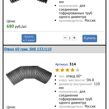
мм
для
назначение:
соединения
гофрированных труб
одного диаметра
Россия
производитель:
Цена:
680
руб./шт.
Купить
−
+
Купить
в 1 клик!
Отвод 60 град. SN8 133/110
314
Артикул:
отвод 60°
тип:
SN-8
класс жесткости:
110
диаметр внутренний:
мм
для
назначение:
соединения
гофрированных труб
одного диаметра
Россия
производитель:
Цена: