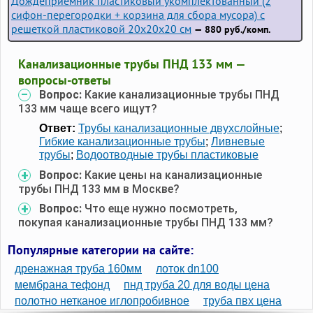
Дождеприемник пластиковый укомплектованный (2
сифон-перегородки + корзина для сбора мусора) с
решеткой пластиковой 20х20х20 см
— 880 руб./комп.
Канализационные трубы ПНД 133 мм —
вопросы-ответы
Вопрос:
Какие канализационные трубы ПНД
133 мм чаще всего ищут?
Ответ:
Трубы канализационные двухслойные
;
Гибкие канализационные трубы
;
Ливневые
трубы
;
Водоотводные трубы пластиковые
Вопрос:
Какие цены на канализационные
трубы ПНД 133 мм в Москве?
Вопрос:
Что еще нужно посмотреть,
покупая канализационные трубы ПНД 133 мм?
Популярные категории на сайте:
дренажная труба 160мм
лоток dn100
мембрана тефонд
пнд труба 20 для воды цена
полотно нетканое иглопробивное
труба пвх цена