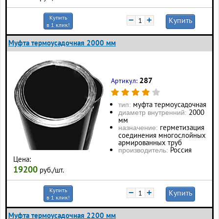
Купить
−
+
Купить
в 1 клик!
Муфта термоусадочная 2000 мм
287
Артикул:
муфта термоусадочная
тип:
2000
диаметр внутренний:
мм
герметизация
назначение:
соединения многослойных
армированных труб
Россия
производитель:
Цена:
19200
руб./шт.
Купить
−
+
Купить
в 1 клик!
Муфта термоусадочная 2200 мм