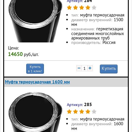
284
Артикул:
муфта термоусадочная
тип:
1500
диаметр внутренний:
мм
герметизация
назначение:
соединения многослойных
армированных труб
Россия
производитель:
Цена:
14650
руб./шт.
Купить
−
+
Купить
в 1 клик!
Муфта термоусадочная 1600 мм
285
Артикул:
муфта термоусадочная
тип:
1600
диаметр внутренний:
мм