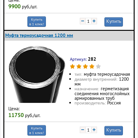
9900
руб./шт.
Купить
−
+
Купить
в 1 клик!
Муфта термоусадочная 1200 мм
282
Артикул:
муфта термоусадочная
тип:
1200
диаметр внутренний:
мм
герметизация
назначение:
соединения многослойных
армированных труб
Россия
производитель:
Цена:
11750
руб./шт.
Купить
−
+
Купить
в 1 клик!