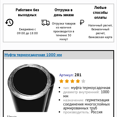
Любые
Работаем без
Отгрузка в
способы
выходных
день заказа
оплаты
Отгрузка товаров
Наличный расчет,
из наличия
Ежедневно с
безналичный
производится в
09:00 до 18:00
расчет,
течение 30
банковская карта
минут
Муфта термоусадочная 1000 мм
281
Артикул:
муфта термоусадочная
тип:
1000
диаметр внутренний:
мм
герметизация
назначение:
соединения многослойных
армированных труб
Россия
производитель:
Цена: