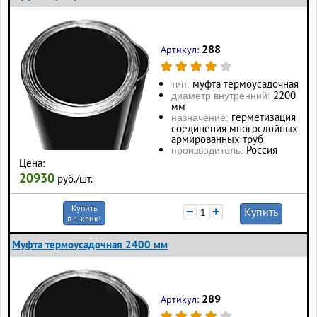
288
Артикул:
муфта термоусадочная
тип:
2200
диаметр внутренний:
мм
герметизация
назначение:
соединения многослойных
армированных труб
Россия
производитель:
Цена:
20930
руб./шт.
Купить
−
+
Купить
в 1 клик!
Муфта термоусадочная 2400 мм
289
Артикул: