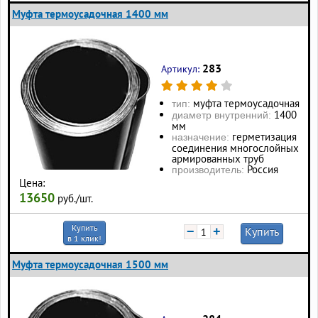
Муфта термоусадочная 1400 мм
283
Артикул:
муфта термоусадочная
тип:
1400
диаметр внутренний:
мм
герметизация
назначение:
соединения многослойных
армированных труб
Россия
производитель:
Цена:
13650
руб./шт.
Купить
−
+
Купить
в 1 клик!
Муфта термоусадочная 1500 мм