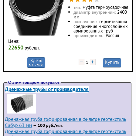
муфта термоусадочная
тип:
2400
диаметр внутренний:
мм
герметизация
назначение:
соединения многослойных
армированных труб
Россия
производитель:
Цена:
22650
руб./шт.
Купить
−
+
Купить
в 1 клик!
С этим товаром покупают
Дренажные трубы от производителя
Дренажная труба гофрированная в фильтре геотекстиль
Сибур 63 мм
— 100 руб./м.п.
Дренажная труба гофрированная в фильтре геотекстиль