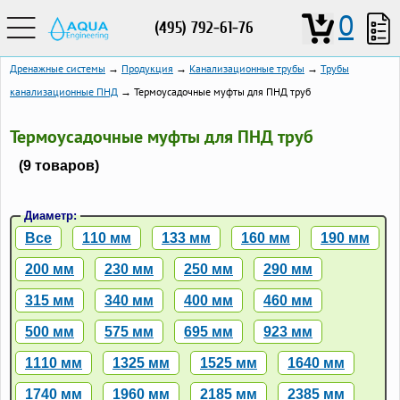
0
(495) 792-61-76
Дренажные системы
→
Продукция
→
Канализационные трубы
→
Трубы
канализационные ПНД
→ Термоусадочные муфты для ПНД труб
Термоусадочные муфты для ПНД труб
(9 товаров)
Диаметр:
Все
110 мм
133 мм
160 мм
190 мм
200 мм
230 мм
250 мм
290 мм
315 мм
340 мм
400 мм
460 мм
500 мм
575 мм
695 мм
923 мм
1110 мм
1325 мм
1525 мм
1640 мм
1740 мм
1960 мм
2185 мм
2385 мм