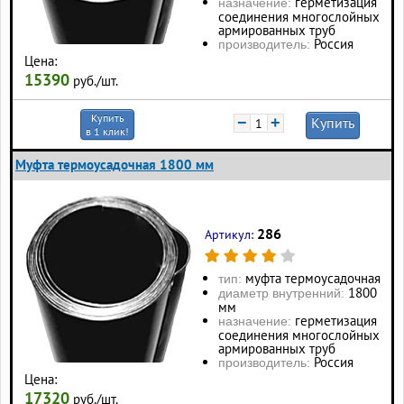
герметизация
назначение:
соединения многослойных
армированных труб
Россия
производитель:
Цена:
15390
руб./шт.
Купить
−
+
Купить
в 1 клик!
Муфта термоусадочная 1800 мм
286
Артикул:
муфта термоусадочная
тип:
1800
диаметр внутренний:
мм
герметизация
назначение:
соединения многослойных
армированных труб
Россия
производитель:
Цена:
17320
руб./шт.