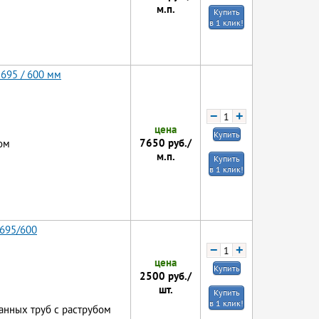
м.п.
Купить
в 1 клик!
 695 / 600 мм
−
+
цена
Купить
7650
руб./
ом
м.п.
Купить
в 1 клик!
 695/600
−
+
цена
Купить
2500
руб./
шт.
Купить
в 1 клик!
анных труб с раструбом