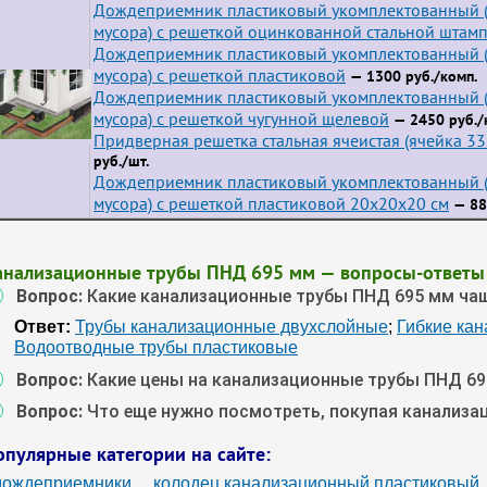
Дождеприемник пластиковый укомплектованный (
мусора) с решеткой оцинкованной стальной штам
Дождеприемник пластиковый укомплектованный (
мусора) с решеткой пластиковой
— 1300 руб./комп.
Дождеприемник пластиковый укомплектованный (
мусора) с решеткой чугунной щелевой
— 2450 руб./
Придверная решетка стальная ячеистая (ячейка 3
руб./шт.
Дождеприемник пластиковый укомплектованный (
мусора) с решеткой пластиковой 20х20х20 см
— 88
анализационные трубы ПНД 695 мм — вопросы-ответы
Вопрос:
Какие канализационные трубы ПНД 695 мм ча
Ответ:
Трубы канализационные двухслойные
;
Гибкие ка
Водоотводные трубы пластиковые
Вопрос:
Какие цены на канализационные трубы ПНД 69
Вопрос:
Что еще нужно посмотреть, покупая канализ
опулярные категории на сайте:
дождеприемники
колодец канализационный пластиковый