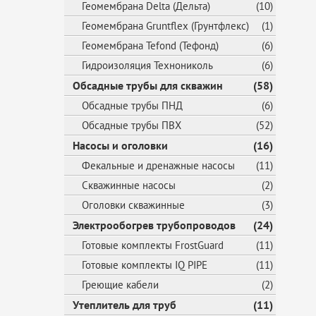
Геомембрана Delta (Дельта)
(10)
Геомембрана Gruntflex (Грунтфлекс)
(1)
Геомембрана Tefond (Тефонд)
(6)
Гидроизоляция Технониколь
(6)
Обсадные трубы для скважин
(58)
Обсадные трубы ПНД
(6)
Обсадные трубы ПВХ
(52)
Насосы и оголовки
(16)
Фекальные и дренажные насосы
(11)
Скважинные насосы
(2)
Оголовки скважинные
(3)
Электрообогрев трубопроводов
(24)
Готовые комплекты FrostGuard
(11)
Готовые комплекты IQ PIPE
(11)
Греющие кабели
(2)
Утеплитель для труб
(11)