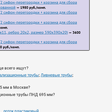
2 сифон-перегородки + корзина для сбора
пованной
— 1980 руб./комп.
2 сифон-перегородки + корзина для сбора
2 сифон-перегородки + корзина для сбора
комп.
3x11, ребро 20x2, размер 590x390x20)
— 3600
2 сифон-перегородки + корзина для сбора
0 руб./комп.
ще всего ищут?
нализационные трубы
;
Ливневые трубы
;
5 мм в Москве?
ационные трубы ПНД 695 мм?
лоток пластиковый