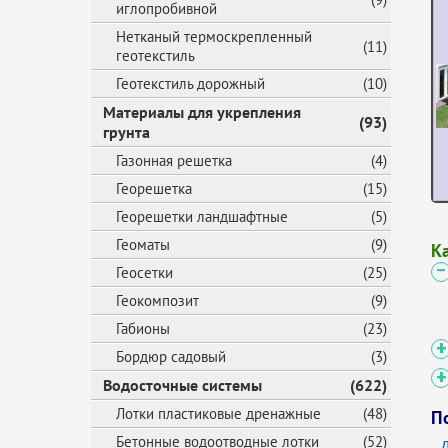
иглопробивной
Нетканый термоскрепленный
(11)
геотекстиль
Геотекстиль дорожный
(10)
Материалы для укрепления
(93)
грунта
Газонная решетка
(4)
Георешетка
(15)
Георешетки ландшафтные
(5)
Геоматы
(9)
К
Геосетки
(25)
Геокомпозит
(9)
Габионы
(23)
Бордюр садовый
(3)
Водосточные системы
(622)
Лотки пластиковые дренажные
(48)
П
Бетонные водоотводные лотки
(52)