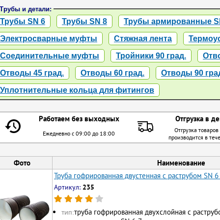
Трубы и детали:
Трубы SN 6
Трубы SN 8
Трубы армированные S
Электросварные муфты
Стяжная лента
Термоу
Соединительные муфты
Тройники 90 град.
Отво
Отводы 45 град.
Отводы 60 град.
Отводы 90 гра
Уплотнительные кольца для фитингов
Работаем без выходных
Отгрузка в де
Отгрузка товаров
Ежедневно с 09:00 до 18:00
производится в теч
Фото
Наименование
Труба гофрированная двустенная с раструбом SN 6
Артикул:
235
труба гофрированная двухслойная с раструб
тип: