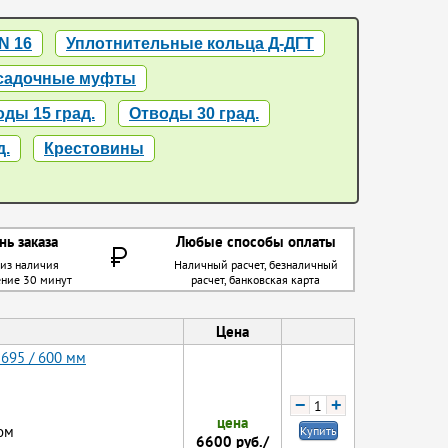
N 16
Уплотнительные кольца Д-ДГТ
садочные муфты
ды 15 град.
Отводы 30 град.
д.
Крестовины
нь заказа
Любые способы оплаты
 из наличия
Наличный расчет, безналичный
ение 30 минут
расчет, банковская карта
Цена
 695 / 600 мм
−
+
цена
ом
Купить
6600
руб./