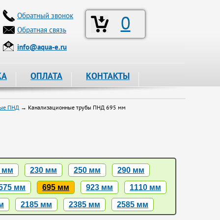
Обратный звонок
0
Обратная связь
info@aqua-e.ru
КА
ОПЛАТА
КОНТАКТЫ
ные ПНД
→ Канализационные трубы ПНД 695 мм
 мм
230 мм
250 мм
290 мм
575 мм
695 мм
923 мм
1110 мм
м
2185 мм
2385 мм
2585 мм