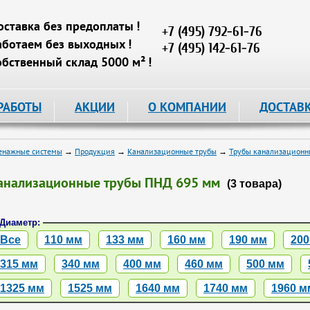
оставка без предоплаты !
+7 (495) 792-61-76
аботаем без выходных !
+7 (495) 142-61-76
обственный склад 5000 м² !
РАБОТЫ
АКЦИИ
О КОМПАНИИ
ДОСТАВ
енажные системы
→
Продукция
→
Канализационные трубы
→
Трубы канализацион
анализационные трубы ПНД 695 мм
(3 товара)
Диаметр:
Все
110 мм
133 мм
160 мм
190 мм
200
315 мм
340 мм
400 мм
460 мм
500 мм
1325 мм
1525 мм
1640 мм
1740 мм
1960 м