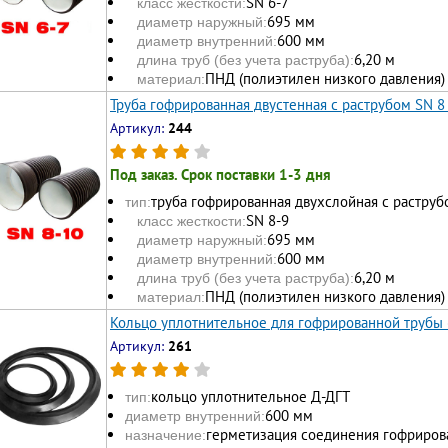
SN 6-7
класс жесткости:
695 мм
диаметр наружный:
600 мм
диаметр внутренний:
6,20 м
длина труб (без учета раструба):
ПНД (полиэтилен низкого давления)
материал:
Труба гофрированная двустенная с раструбом SN 8
Артикул:
244
Под заказ. Срок поставки 1-3 дня
труба гофрированная двухслойная с раструб
тип:
SN 8-9
класс жесткости:
695 мм
диаметр наружный:
600 мм
диаметр внутренний:
6,20 м
длина труб (без учета раструба):
ПНД (полиэтилен низкого давления)
материал:
Кольцо уплотнительное для гофрированной трубы
Артикул:
261
кольцо уплотнительное Д-ДГТ
тип:
600 мм
диаметр внутренний:
герметизация соединения гофриров
назначение: