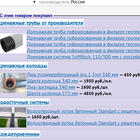
Россия
производитель:
С этим товаром покупают
ренажные трубы от производителя
Дренажная труба гофрированная в фильтре геотек
Дренажная труба гофрированная в фильтре геотек
Дренажная труба гофрированная в фильтре геотек
Дренажная труба гофрированная в фильтре геотек
Дренажная система SoftRock 110/300 мм с росси
Дренажные колодцы
Люк полимербетонный (до 1,5тн) 340 мм
— 650 руб.
Шахта колодца 340 мм
— 1950 руб./м.п.
Дно-заглушка 340 мм
— 1600 руб./шт.
Шахта колодца 575 мм
— 4850 руб./м.п.
одосточные системы
Водоотводный лоток бетонный Standart с решетк
— 1650 руб./шт.
Водоотводный лоток бетонный Standart с решетко
Дождеприемники