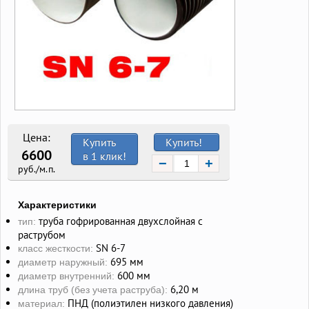
Цена:
Купить
Купить!
6600
в 1 клик!
−
+
руб./м.п.
Характеристики
труба гофрированная двухслойная с
тип:
раструбом
SN 6-7
класс жесткости:
695 мм
диаметр наружный:
600 мм
диаметр внутренний:
6,20 м
длина труб (без учета раструба):
ПНД (полиэтилен низкого давления)
материал: