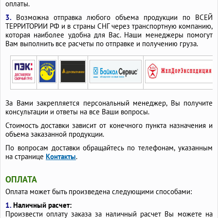
оплаты.
Гофротрубы 110 мм для канализации
3.
Возможна отправка любого объема продукции по ВСЕЙ
Гофрированные трубы для ливневой канализации 300
ТЕРРИТОРИИ РФ и в страны СНГ через транспортную компанию,
которая наиболее удобна для Вас. Наши менеджеры помогут
Гофрированные трубы для канализации
Вам выполнить все расчеты по отправке и получению груза.
Гофрированные трубы для водопровода
Гофрированные трубы 300мм для заезда
Гибкие трубы для канализации 110
Гибкие трубы 110
Атмосферостойкие гофрированные трубы
630 мм в м
За Вами закрепляется персональный менеджер, Вы получите
консультации и ответы на все Ваши вопросы.
Стоимость доставки зависит от конечного пункта назначения и
объема заказанной продукции.
По вопросам доставки обращайтесь по телефонам, указанным
на странице
Контакты
.
ОПЛАТА
Оплата может быть произведена следующими способами:
1.
Наличный расчет:
Произвести оплату заказа за наличный расчет Вы можете на