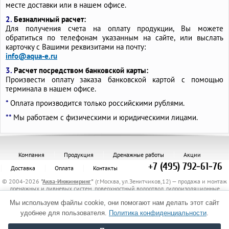
месте доставки или в нашем офисе.
2.
Безналичный расчет:
Для получения счета на оплату продукции, Вы можете
обратиться по телефонам указанным на сайте, или выслать
карточку с Вашими реквизитами на почту:
info@aqua-e.ru
3.
Расчет посредством банковской карты:
Произвести оплату заказа банковской картой с помощью
терминала в нашем офисе.
*
Оплата производится только российскими рублями.
**
Мы работаем с физическими и юридическими лицами.
Компания
Продукция
Дренажные работы
Акции
+7 (495) 792-61-76
Доставка
Оплата
Контакты
© 2004-2026
"
Аква-Инжиниринг
"
(г.Москва, ул.Зенитчиков,12) — продажа и монтаж
дренажных и ливневых систем, поверхностный водоотвод, гидроизоляционные
материалы, канализационные трубы и комплектующие, защитные трубы, материалы
Мы используем файлы cookie, они помогают нам делать этот сайт
для укрепления грунта, электрообогрев трубопроводов.
Политика обработки персональных данных
удобнее для пользователя.
Политика конфиденциальности
.