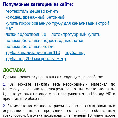
Трубы рифленые канализационные
Трубы ПНД 800
Популярные категории на сайте:
Трубы пластиковые 100
Трубы пластик 100 мм
геотекстиль дешево купить
Трубы ливневые гофрированные 110
колодец дренажный бетонный
купить гофрированную трубу для канализации строй
Трубы канализационные диаметр 100
мат
Трубы канализационные гофрированные 160
лотки водоотводные
лоток тротуарный купить
Трубы канализационные 100мм
полимербетонные водоотводные лотки
полимербетонные лотки
Трубы дренажные 500 гофрированные
труба канализационная 110
труба пнд
Трубы для ливневой канализации 110 гофрированные
труба пнд 200 мм цена за метр
Трубы диаметром 100 мм
ДОСТАВКА
Трубы двухслойные гофрированные 200
Доставка может осуществляться следующими способами:
Трубы гофрированные 110
1.
Вы можете заказать весь необходимый материал по
Трубы 230 мм внешний диаметр стальные
Трубы 1000мм
телефону и оплатить непосредственно на месте доставки.
Сантехнические трубы 100 мм
Данные условия по оплате распространяются на Москву, МО и
прилегающие области.
Пластиковые трубы 100мм
2.
Вы имеете возможность приехать к нам на склад, оплатить и
Двухслойные гофрированные трубы 400
Гофры 110
осуществить вывоз продукции со склада собственным
транспортом. Отгрузка производится в течении 10 минут после
Гофротрубы большого диаметра