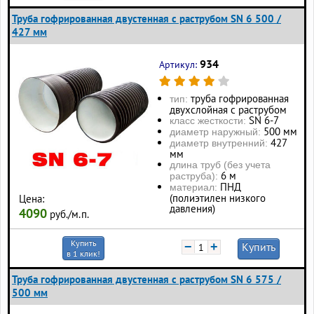
Труба гофрированная двустенная с раструбом SN 6 500 /
427 мм
934
Артикул:
труба гофрированная
тип:
двухслойная с раструбом
SN 6-7
класс жесткости:
500 мм
диаметр наружный:
427
диаметр внутренний:
мм
длина труб (без учета
6 м
раструба):
ПНД
материал:
(полиэтилен низкого
Цена:
давления)
4090
руб./м.п.
Купить
−
+
Купить
в 1 клик!
Труба гофрированная двустенная с раструбом SN 6 575 /
500 мм