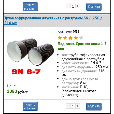
Купить
−
+
Купить
в 1 клик!
Труба гофрированная двустенная с раструбом SN 6 250 /
216 мм
931
Артикул:
Под заказ. Срок поставки 1-3
дня
труба гофрированная
тип:
двухслойная с раструбом
SN 6-7
класс жесткости:
250 мм
диаметр наружный:
216
диаметр внутренний:
мм
длина труб (без учета
6 м
раструба):
Цена:
ПНД
материал:
1080
(полиэтилен низкого
руб./м.п.
давления)
Купить
−
+
Купить
в 1 клик!