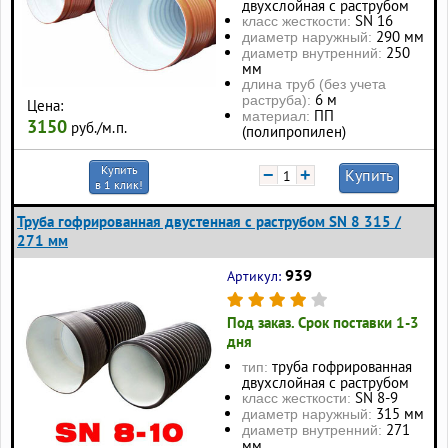
двухслойная с раструбом
SN 16
класс жесткости:
290 мм
диаметр наружный:
250
диаметр внутренний:
мм
длина труб (без учета
6 м
раструба):
Цена:
ПП
материал:
3150
руб./м.п.
(полипропилен)
Купить
−
+
Купить
в 1 клик!
Труба гофрированная двустенная с раструбом SN 8 315 /
271 мм
939
Артикул:
Под заказ. Срок поставки 1-3
дня
труба гофрированная
тип:
двухслойная с раструбом
SN 8-9
класс жесткости:
315 мм
диаметр наружный:
271
диаметр внутренний:
мм