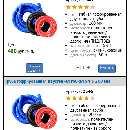
Артикул:
гибкая гофрированная
тип:
двустенная труба
160 мм
диаметр:
полиэтилен
материал:
низкого давления /
полиэтилен высокого
давления (ПНД/ПВД)
Цена:
SN 6
класс жесткости:
синий, красный
480
цвет трубы:
руб./м.п.
50 м
длина (бухта):
Купить
−
+
Купить
в 1 клик!
Труба гофрированная двустенная гибкая SN 6 200 мм
2546
Артикул:
гибкая гофрированная
тип:
двустенная труба
200 мм
диаметр:
полиэтилен
материал:
низкого давления /
полиэтилен высокого