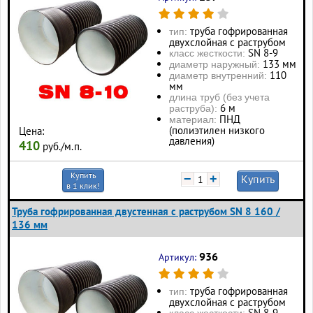
труба гофрированная
тип:
двухслойная с раструбом
SN 8-9
класс жесткости:
133 мм
диаметр наружный:
110
диаметр внутренний:
мм
длина труб (без учета
6 м
раструба):
ПНД
материал:
(полиэтилен низкого
Цена:
давления)
410
руб./м.п.
Купить
−
+
Купить
в 1 клик!
Труба гофрированная двустенная с раструбом SN 8 160 /
136 мм
936
Артикул:
труба гофрированная
тип:
двухслойная с раструбом
SN 8-9
класс жесткости: