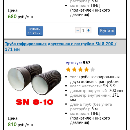
6 м
раструба):
ПНД
материал:
(полиэтилен низкого
Цена:
давления)
680
руб./м.п.
Купить
−
+
Купить
в 1 клик!
Труба гофрированная двустенная с раструбом SN 8 200 /
171 мм
937
Артикул:
труба гофрированная
тип:
двухслойная с раструбом
SN 8-9
класс жесткости:
200 мм
диаметр наружный:
171
диаметр внутренний:
мм
длина труб (без учета
6 м
раструба):
ПНД
материал:
(полиэтилен низкого
Цена:
давления)
810
руб./м.п.