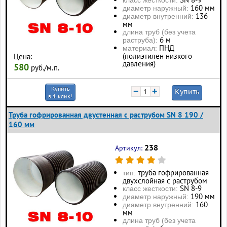
160 мм
диаметр наружный:
136
диаметр внутренний:
мм
длина труб (без учета
6 м
раструба):
ПНД
материал:
(полиэтилен низкого
Цена:
давления)
580
руб./м.п.
Купить
−
+
Купить
в 1 клик!
Труба гофрированная двустенная с раструбом SN 8 190 /
160 мм
238
Артикул:
труба гофрированная
тип:
двухслойная с раструбом
SN 8-9
класс жесткости:
190 мм
диаметр наружный:
160
диаметр внутренний:
мм
длина труб (без учета