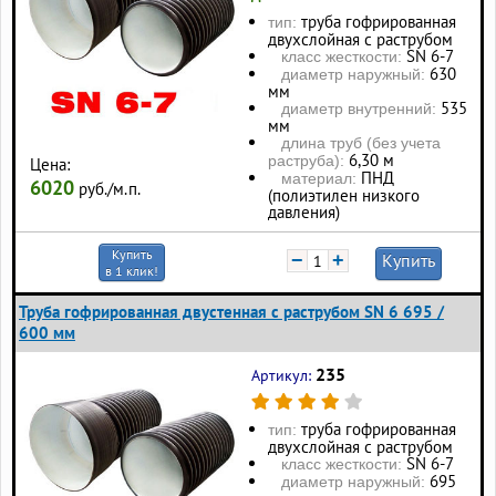
труба гофрированная
тип:
двухслойная с раструбом
SN 6-7
класс жесткости:
630
диаметр наружный:
мм
535
диаметр внутренний:
мм
длина труб (без учета
6,30 м
раструба):
Цена:
ПНД
материал:
6020
руб./м.п.
(полиэтилен низкого
давления)
Купить
−
+
Купить
в 1 клик!
Труба гофрированная двустенная с раструбом SN 6 695 /
600 мм
235
Артикул:
труба гофрированная
тип:
двухслойная с раструбом
SN 6-7
класс жесткости:
695
диаметр наружный: