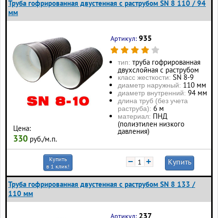
Труба гофрированная двустенная с раструбом SN 8 110 / 94
мм
935
Артикул:
труба гофрированная
тип:
двухслойная с раструбом
SN 8-9
класс жесткости:
110 мм
диаметр наружный:
94 мм
диаметр внутренний:
длина труб (без учета
6 м
раструба):
ПНД
материал:
(полиэтилен низкого
Цена:
давления)
330
руб./м.п.
Купить
−
+
Купить
в 1 клик!
Труба гофрированная двустенная с раструбом SN 8 133 /
110 мм
237
Артикул: