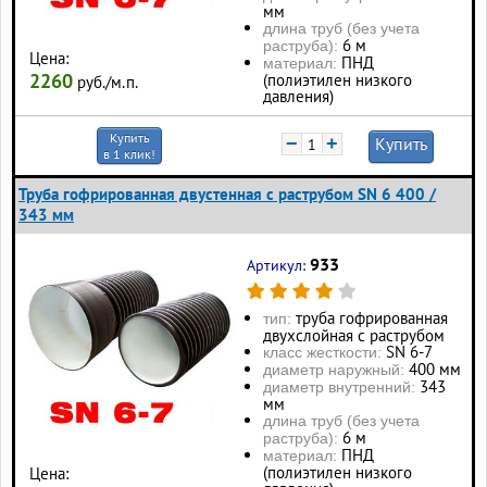
мм
длина труб (без учета
6 м
раструба):
Цена:
ПНД
материал:
2260
(полиэтилен низкого
руб./м.п.
давления)
Купить
−
+
Купить
в 1 клик!
Труба гофрированная двустенная с раструбом SN 6 400 /
343 мм
933
Артикул:
труба гофрированная
тип:
двухслойная с раструбом
SN 6-7
класс жесткости:
400 мм
диаметр наружный:
343
диаметр внутренний:
мм
длина труб (без учета
6 м
раструба):
ПНД
материал:
(полиэтилен низкого
Цена: