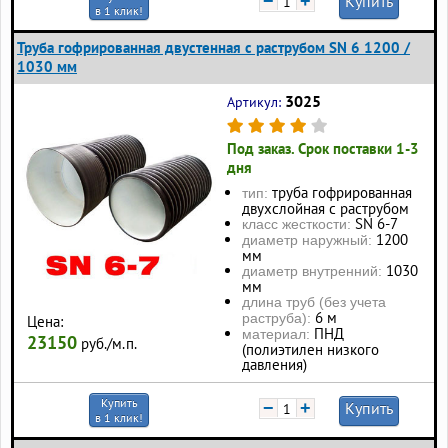
−
+
Купить
в 1 клик!
Труба гофрированная двустенная с раструбом SN 6 1200 /
1030 мм
3025
Артикул:
Под заказ. Срок поставки 1-3
дня
труба гофрированная
тип:
двухслойная с раструбом
SN 6-7
класс жесткости:
1200
диаметр наружный:
мм
1030
диаметр внутренний:
мм
длина труб (без учета
6 м
раструба):
Цена:
ПНД
материал:
23150
руб./м.п.
(полиэтилен низкого
давления)
Купить
−
+
Купить
в 1 клик!