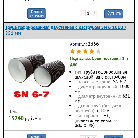
Купить
−
+
Купить
в 1 клик!
Труба гофрированная двустенная с раструбом SN 6 1000 /
851 мм
2686
Артикул:
Под заказ. Срок поставки 1-3
дня
труба гофрированная
тип:
двухслойная с раструбом
SN 6-7
класс жесткости:
1000
диаметр наружный:
мм
851
диаметр внутренний:
мм
длина труб (без учета
6,10 м
раструба):
Цена:
ПНД
материал:
15240
руб./м.п.
(полиэтилен низкого
давления)
Купить