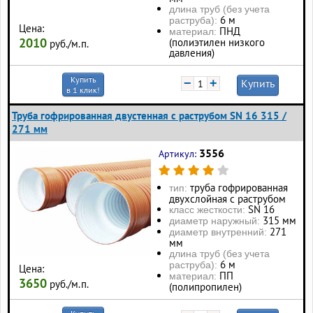
длина труб (без учета
6 м
раструба):
Цена:
ПНД
материал:
2010
(полиэтилен низкого
руб./м.п.
давления)
Купить
−
+
Купить
в 1 клик!
Труба гофрированная двустенная с раструбом SN 16 315 /
271 мм
3556
Артикул:
труба гофрированная
тип:
двухслойная с раструбом
SN 16
класс жесткости:
315 мм
диаметр наружный:
271
диаметр внутренний:
мм
длина труб (без учета
6 м
раструба):
Цена:
ПП
материал:
3650
руб./м.п.
(полипропилен)