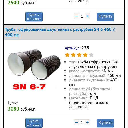
давления)
2500
руб./м.п.
Купить
−
+
Купить
в 1 клик!
Труба гофрированная двустенная с раструбом SN 6 460 /
400 мм
233
Артикул:
труба гофрированная
тип:
двухслойная с раструбом
SN 6-7
класс жесткости:
460 мм
диаметр наружный:
400
диаметр внутренний:
мм
длина труб (без учета
6 м
раструба):
ПНД
материал:
(полиэтилен низкого
Цена:
давления)
3080
руб./м.п.
Купить
−
+
Купить
в 1 клик!