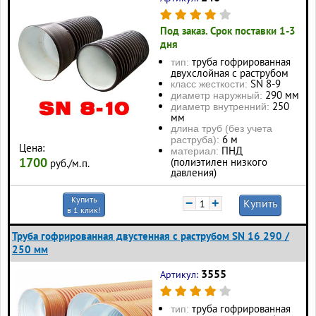
Под заказ. Срок поставки 1-3
дня
труба гофрированная
тип:
двухслойная с раструбом
SN 8-9
класс жесткости:
290 мм
диаметр наружный:
250
диаметр внутренний:
мм
длина труб (без учета
6 м
раструба):
Цена:
ПНД
материал:
1700
(полиэтилен низкого
руб./м.п.
давления)
Купить
−
+
Купить
в 1 клик!
Труба гофрированная двустенная с раструбом SN 16 290 /
250 мм
3555
Артикул:
труба гофрированная
тип: