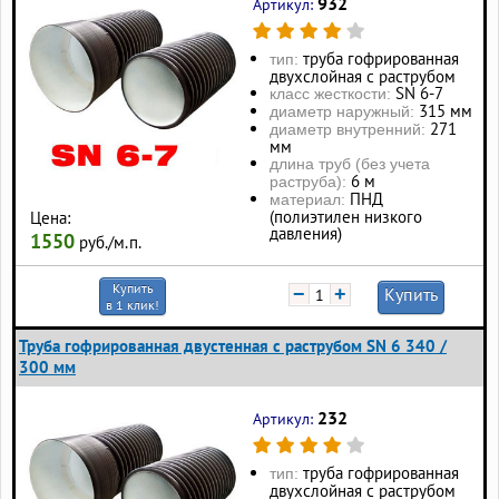
932
Артикул:
труба гофрированная
тип:
двухслойная с раструбом
SN 6-7
класс жесткости:
315 мм
диаметр наружный:
271
диаметр внутренний:
мм
длина труб (без учета
6 м
раструба):
ПНД
материал:
(полиэтилен низкого
Цена:
давления)
1550
руб./м.п.
Купить
−
+
Купить
в 1 клик!
Труба гофрированная двустенная с раструбом SN 6 340 /
300 мм
232
Артикул:
труба гофрированная
тип:
двухслойная с раструбом