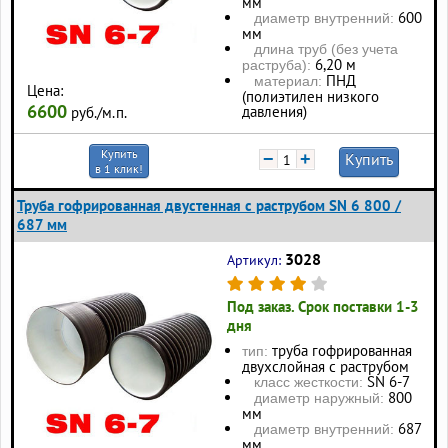
мм
600
диаметр внутренний:
мм
длина труб (без учета
6,20 м
раструба):
ПНД
материал:
Цена:
(полиэтилен низкого
6600
давления)
руб./м.п.
Купить
−
+
Купить
в 1 клик!
Труба гофрированная двустенная с раструбом SN 6 800 /
687 мм
3028
Артикул:
Под заказ. Срок поставки 1-3
дня
труба гофрированная
тип:
двухслойная с раструбом
SN 6-7
класс жесткости:
800
диаметр наружный:
мм
687
диаметр внутренний:
мм