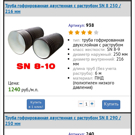
Труба гофрированная двустенная с раструбом SN 8 250 /
216 мм
938
Артикул:
труба гофрированная
тип:
двухслойная с раструбом
SN 8-9
класс жесткости:
250 мм
диаметр наружный:
216
диаметр внутренний:
мм
длина труб (без учета
6 м
раструба):
ПНД
материал:
(полиэтилен низкого
Цена:
давления)
1240
руб./м.п.
Купить
−
+
Купить
в 1 клик!
Труба гофрированная двустенная с раструбом SN 8 290 /
250 мм
240
Артикул: