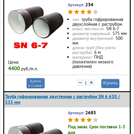
234
Артикул:
труба гофрированная
тип:
двухслойная с раструбом
SN 6-7
класс жесткости:
575 мм
диаметр наружный:
500
диаметр внутренний:
мм
длина труб (без учета
6 м
раструба):
ПНД
материал:
(полиэтилен низкого
Цена:
давления)
4400
руб./м.п.
Купить
−
+
Купить
в 1 клик!
Труба гофрированная двустенная с раструбом SN 6 630 /
535 мм
2685
Артикул:
Под заказ. Срок поставки 1-3
дня