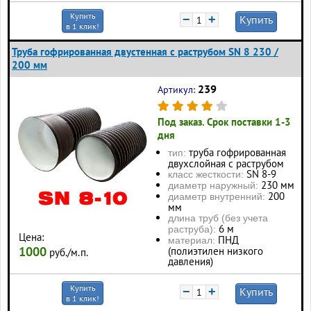
Купить
−
+
Купить
в 1 клик!
Труба гофрированная двустенная с раструбом SN 8 230 /
200 мм
239
Артикул:
Под заказ. Срок поставки 1-3
дня
труба гофрированная
тип:
двухслойная с раструбом
SN 8-9
класс жесткости:
230 мм
диаметр наружный:
200
диаметр внутренний:
мм
длина труб (без учета
6 м
раструба):
Цена:
ПНД
материал:
1000
(полиэтилен низкого
руб./м.п.
давления)
Купить
−
+
Купить
в 1 клик!