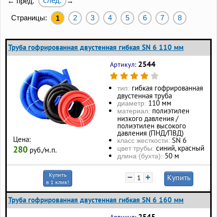
след.
← пред.
→
Страницы:
2
3
4
5
6
7
8
1
Труба гофрированная двустенная гибкая SN 6 110 мм
2544
Артикул:
гибкая гофрированная
тип:
двустенная труба
110 мм
диаметр:
полиэтилен
материал:
низкого давления /
полиэтилен высокого
давления (ПНД/ПВД)
Цена:
SN 6
класс жесткости:
синий, красный
280
цвет трубы:
руб./м.п.
50 м
длина (бухта):
Купить
−
+
Купить
в 1 клик!
Труба гофрированная двустенная гибкая SN 6 160 мм
2545