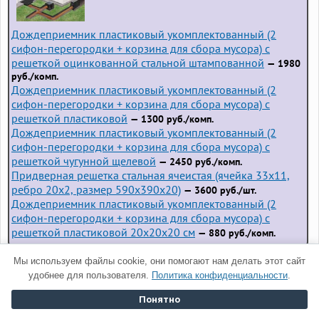
Дождеприемник пластиковый укомплектованный (2
сифон-перегородки + корзина для сбора мусора) с
решеткой оцинкованной стальной штампованной
— 1980
руб./комп.
Дождеприемник пластиковый укомплектованный (2
сифон-перегородки + корзина для сбора мусора) с
решеткой пластиковой
— 1300 руб./комп.
Дождеприемник пластиковый укомплектованный (2
сифон-перегородки + корзина для сбора мусора) с
решеткой чугунной щелевой
— 2450 руб./комп.
Придверная решетка стальная ячеистая (ячейка 33x11,
ребро 20x2, размер 590x390x20)
— 3600 руб./шт.
Дождеприемник пластиковый укомплектованный (2
сифон-перегородки + корзина для сбора мусора) с
решеткой пластиковой 20х20х20 см
— 880 руб./комп.
Мы используем файлы cookie, они помогают нам делать этот сайт
Гофрированные трубы для водопровода —
удобнее для пользователя.
Политика конфиденциальности
.
вопросы-ответы
Вопрос:
Какие гофрированные трубы для
Понятно
водопровода чаще всего ищут?