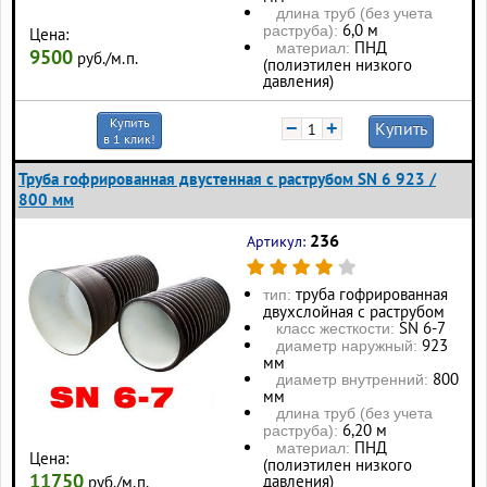
длина труб (без учета
6,0 м
раструба):
Цена:
ПНД
материал:
9500
руб./м.п.
(полиэтилен низкого
давления)
Купить
−
+
Купить
в 1 клик!
Труба гофрированная двустенная с раструбом SN 6 923 /
800 мм
236
Артикул:
труба гофрированная
тип:
двухслойная с раструбом
SN 6-7
класс жесткости:
923
диаметр наружный:
мм
800
диаметр внутренний:
мм
длина труб (без учета
6,20 м
раструба):
ПНД
материал:
Цена:
(полиэтилен низкого
11750
давления)
руб./м.п.