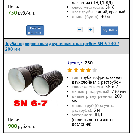
давления (ПНД/ПВД)
Цена:
SN 6
класс жесткости:
синий, красный
750
цвет трубы:
руб./м.п.
40 м
длина (бухта):
Купить
−
+
Купить
в 1 клик!
Труба гофрированная двустенная с раструбом SN 6 230 /
200 мм
230
Артикул:
труба гофрированная
тип:
двухслойная с раструбом
SN 6-7
класс жесткости:
230 мм
диаметр наружный:
200
диаметр внутренний:
мм
длина труб (без учета
6 м
раструба):
ПНД
материал:
(полиэтилен низкого
Цена:
давления)
900
руб./м.п.