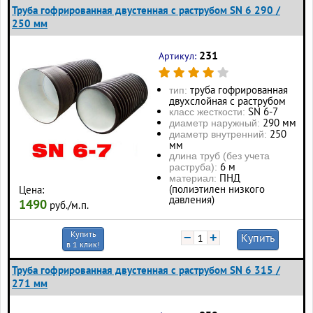
Труба гофрированная двустенная с раструбом SN 6 290 /
250 мм
231
Артикул:
труба гофрированная
тип:
двухслойная с раструбом
SN 6-7
класс жесткости:
290 мм
диаметр наружный:
250
диаметр внутренний:
мм
длина труб (без учета
6 м
раструба):
ПНД
материал:
(полиэтилен низкого
Цена:
давления)
1490
руб./м.п.
Купить
−
+
Купить
в 1 клик!
Труба гофрированная двустенная с раструбом SN 6 315 /
271 мм