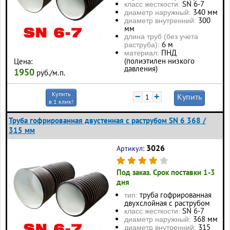
SN 6-7
класс жесткости:
340 мм
диаметр наружный:
300
диаметр внутренний:
мм
длина труб (без учета
6 м
раструба):
ПНД
материал:
(полиэтилен низкого
Цена:
давления)
1950
руб./м.п.
Купить
−
+
Купить
в 1 клик!
Труба гофрированная двустенная с раструбом SN 6 368 /
315 мм
3026
Артикул:
Под заказ. Срок поставки 1-3
дня
труба гофрированная
тип:
двухслойная с раструбом
SN 6-7
класс жесткости:
368 мм
диаметр наружный:
315
диаметр внутренний: