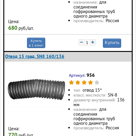
для
назначение:
соединения
гофрированных труб
одного диаметра
Россия
производитель:
Цена:
680
руб./шт.
Купить
−
+
Купить
в 1 клик!
Отвод 15 град. SN8 160/136
956
Артикул:
отвод 15°
тип:
SN-8
класс жесткости:
136
диаметр внутренний:
мм
для
назначение:
соединения
гофрированных труб
одного диаметра
Россия
производитель:
Цена:
770
руб./шт.