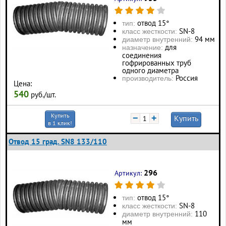
отвод 15°
тип:
SN-8
класс жесткости:
94 мм
диаметр внутренний:
для
назначение:
соединения
гофрированных труб
одного диаметра
Россия
производитель:
Цена:
540
руб./шт.
Купить
−
+
Купить
в 1 клик!
Отвод 15 град. SN8 133/110
296
Артикул:
отвод 15°
тип:
SN-8
класс жесткости:
110
диаметр внутренний:
мм