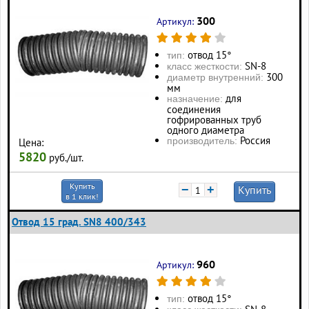
300
Артикул:
отвод 15°
тип:
SN-8
класс жесткости:
300
диаметр внутренний:
мм
для
назначение:
соединения
гофрированных труб
одного диаметра
Россия
производитель:
Цена:
5820
руб./шт.
Купить
−
+
Купить
в 1 клик!
Отвод 15 град. SN8 400/343
960
Артикул:
отвод 15°
тип: