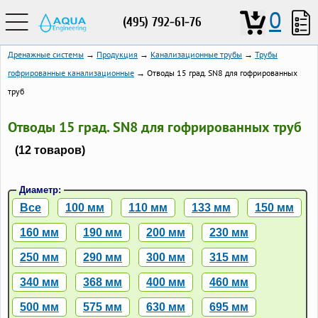
0
(495) 792-61-76
Дренажные системы
→
Продукция
→
Канализационные трубы
→
Трубы
гофрированные канализационные
→ Отводы 15 град. SN8 для гофрированных
труб
Отводы 15 град. SN8 для гофрированных труб
(12 товаров)
Диаметр:
Все
100 мм
110 мм
133 мм
150 мм
160 мм
190 мм
200 мм
230 мм
250 мм
290 мм
300 мм
315 мм
340 мм
368 мм
400 мм
460 мм
500 мм
575 мм
630 мм
695 мм