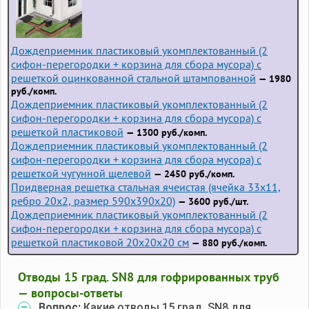
Дождеприемник пластиковый укомплектованный (2
сифон-перегородки + корзина для сбора мусора) с
решеткой оцинкованной стальной штампованной
— 1980
руб./комп.
Дождеприемник пластиковый укомплектованный (2
сифон-перегородки + корзина для сбора мусора) с
решеткой пластиковой
— 1300 руб./комп.
Дождеприемник пластиковый укомплектованный (2
сифон-перегородки + корзина для сбора мусора) с
решеткой чугунной щелевой
— 2450 руб./комп.
Придверная решетка стальная ячеистая (ячейка 33x11,
ребро 20x2, размер 590x390x20)
— 3600 руб./шт.
Дождеприемник пластиковый укомплектованный (2
сифон-перегородки + корзина для сбора мусора) с
решеткой пластиковой 20х20х20 см
— 880 руб./комп.
Отводы 15 град. SN8 для гофрированных труб
— вопросы-ответы
Вопрос:
Какие отводы 15 град. SN8 для