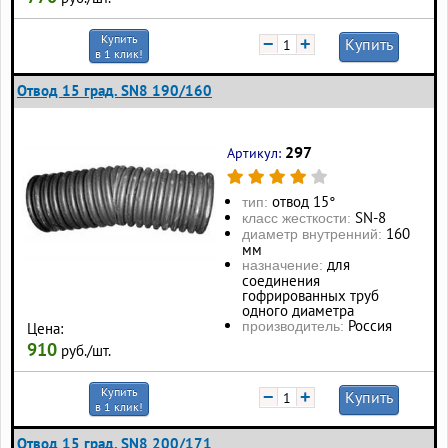
Купить
−
+
Купить
в 1 клик!
Отвод 15 град. SN8 190/160
297
Артикул:
отвод 15°
тип:
SN-8
класс жесткости:
160
диаметр внутренний:
мм
для
назначение:
соединения
гофрированных труб
одного диаметра
Россия
производитель:
Цена:
910
руб./шт.
Купить
−
+
Купить
в 1 клик!
Отвод 15 град. SN8 200/171