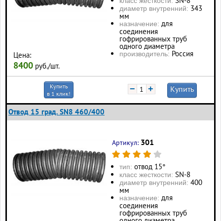
SN-8
класс жесткости:
343
диаметр внутренний:
мм
для
назначение:
соединения
гофрированных труб
одного диаметра
Россия
производитель:
Цена:
8400
руб./шт.
Купить
−
+
Купить
в 1 клик!
Отвод 15 град. SN8 460/400
301
Артикул:
отвод 15°
тип:
SN-8
класс жесткости:
400
диаметр внутренний:
мм
для
назначение:
соединения
гофрированных труб
одного диаметра