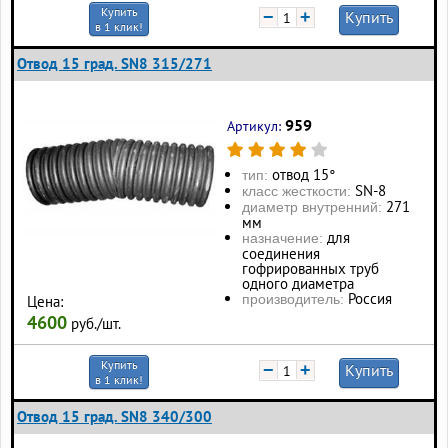
Купить
−
+
Купить
в 1 клик!
Отвод 15 град. SN8 315/271
959
Артикул:
отвод 15°
тип:
SN-8
класс жесткости:
271
диаметр внутренний:
мм
для
назначение:
соединения
гофрированных труб
одного диаметра
Россия
производитель:
Цена:
4600
руб./шт.
Купить
−
+
Купить
в 1 клик!
Отвод 15 град. SN8 340/300