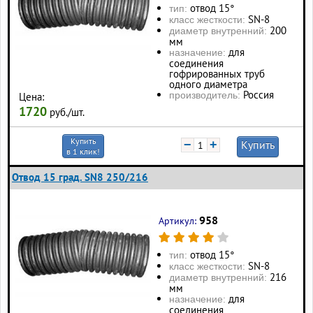
отвод 15°
тип:
SN-8
класс жесткости:
200
диаметр внутренний:
мм
для
назначение:
соединения
гофрированных труб
одного диаметра
Россия
производитель:
Цена:
1720
руб./шт.
Купить
−
+
Купить
в 1 клик!
Отвод 15 град. SN8 250/216
958
Артикул:
отвод 15°
тип:
SN-8
класс жесткости:
216
диаметр внутренний:
мм
для
назначение:
соединения